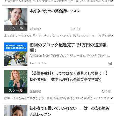
英語も数学も不安なお子様へ 受験シーズンが近づくと、多くのご家庭で気になり始める
東京
世田谷区
二子玉川駅
家庭教師
数学
本好きのための英会話レッスン
スクール
東銀座駅
6月8日
本を読むのが好きなお子さま、大人の方にぴったりの英語レッスンです。 英語を勉強す
東京
中央区
東銀座駅
リーディング
海外
初回のブロック配達完了で1万円の追加報
酬！
Amazon Nowで自分のスケジュールに合わせて原付や
電動アシスト自転車で配達し、報酬を獲得しましょ
Amazon Now
Ad
う！
【英語を教科としてではなく道具として使う！】
初心者対応 数学も理科も全部英語で学ぼう
スクール
五反田駅
5月11日
数学・理科を英語で学びながら、自然に英語力も伸ばしていく実践型レッスンです。 ただ
東京
品川区
五反田駅
塾
数学
初心者でも置いていかれない 一対一の安心型英
会話レッスン