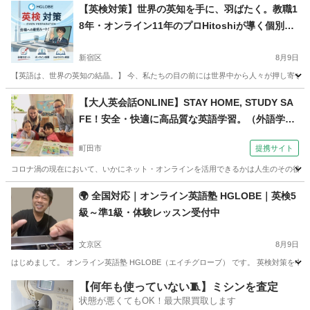
東京
台東区
英検
オンライン
【英検対策】世界の英知を手に、羽ばたく。教職1
8年・オンライン11年のプロHitoshiが導く個別指
導
新宿区
8月9日
【英語は、世界の英知の結晶。】 今、私たちの目の前には世界中から人々が押し寄せ、 
東京
新宿区
英検
オンライン
【大人英会話ONLINE】STAY HOME, STUDY SA
FE！安全・快適に高品質な英語学習。（外語学院
インターエド 成瀬校）
町田市
提携サイト
コロナ渦の現在において、いかにネット・オンラインを活用できるかは人生のその後を決
東京
町田市
英会話
🌍 全国対応｜オンライン英語塾 HGLOBE｜英検5
級～準1級・体験レッスン受付中
文京区
8月9日
はじめまして。 オンライン英語塾 HGLOBE（エイチグローブ） です。 英検対策を中
東京
文京区
英検
1級
【何年も使っていない🧵】ミシンを査定
状態が悪くてもOK！最大限買取します