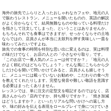
海外の旅先でふらりと入ったおしゃれなカフェや、地元の人
で賑わうレストラン。メニューを開いたものの、英語の解説
がよく分からなくて、結局無難なものや知っている料理だけ
を指さして注文してしまった、ということはありませんか。
もちろんそれでも食事はできますが、せっかくならその土地
ならではの、店員さんが本当に太鼓判を押す美味しい一皿を
味わってみたいですよね。

旅先での食事の時間を特別な思い出に変えるのは、実は料理
の味だけでなく、お店の人との「小さなやり取り」です。
「このお店で一番人気のメニューは何ですか？」「地元の人
がよく頼むのはどちらでしょう？」そんな風にこちらから少
しだけ心を開いて問いかけてみると、店員さんも嬉しそう
に、メニューには載っていないお勧めや、こだわりの食べ方
を教えてくれたりします。完璧な発音や難しい敬語を意識す
る必要はまったくありません。

レッスンでは、単に注文の定型文を暗記するのではなく、店
員さんからの「店内ですか、持ち帰りですか？」「焼き加減
はどうしますか？」といったリアルな問いかけへの返し方
や、味の好みを伝える表現をロールプレイで身につけていき