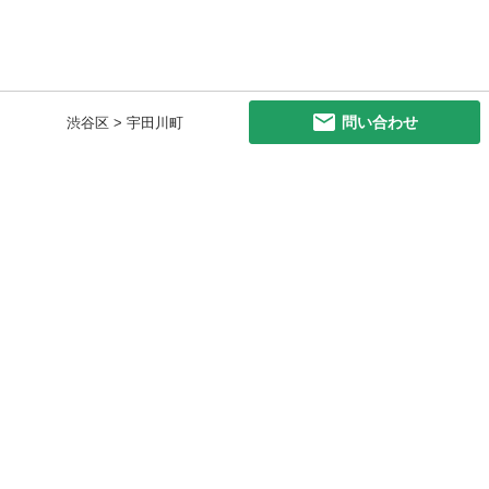
問い合わせ
渋谷区 > 宇田川町
初めての方へ
利用規約
プライバシーポリシー
プライバシー・ステートメント
健全化に資する運用方針
お問い合わせ
運営会社
サイトマップ
ご利用ガイド
フリーワードで探す
PC版で表示
都道府県選択
特定商取引法の表示
利用者情報の外部送信について