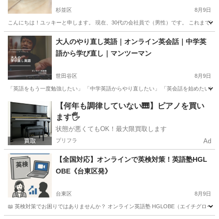
杉並区
8月9日
こんにちは！ユッキーと申します。 現在、30代の会社員で（男性）です。 これまで家
東京
杉並区
英検
兄弟
大人のやり直し英語｜オンライン英会話｜中学英
語から学び直し｜マンツーマン
世田谷区
8月9日
「英語をもう一度勉強したい」 「中学英語からやり直したい」 「英会話を始めたいけれ
東京
世田谷区
英語/基礎英語
オンライン
【何年も調律していない🎹】ピアノを買い
ます🖐️
状態が悪くてもOK！最大限買取します
プリフラ
Ad
【全国対応】オンラインで英検対策！英語塾HGL
OBE《台東区発》
台東区
8月9日
📖 英検対策でお困りではありませんか？ オンライン英語塾 HGLOBE（エイチグローブ）