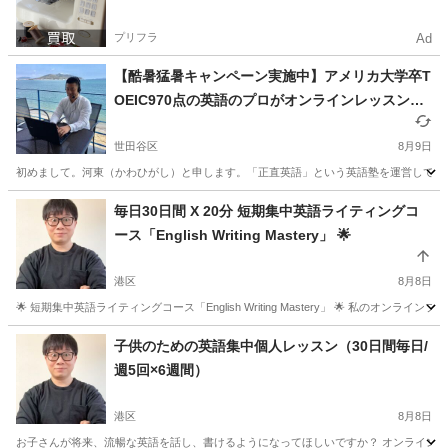
プリフラ
Ad
【酷暑猛暑キャンペーン実施中】アメリカ大学卒T
OEIC970点の英語のプロがオンラインレッスンで
あなたの英語力を効率的に上げるお手伝いをしま
す！【残り1枠】
世田谷区
8月9日
初めまして。河東（かわひがし）と申します。「正直英語」という英語塾を運営しています。
東京
世田谷区
英語
TOEIC
毎日30日間 X 20分 短期集中英語ライティングコ
ース「English Writing Mastery」 🌟
港区
8月8日
🌟 短期集中英語ライティングコース「English Writing Mastery」 🌟 私
東京
港区
TOEFL(R)テスト
ライティング
子供のための英語集中個人レッスン（30日間毎日/
週5回×6週間）
港区
8月8日
お子さんが将来、流暢な英語を話し、書けるようになってほしいですか？ オンラインでの