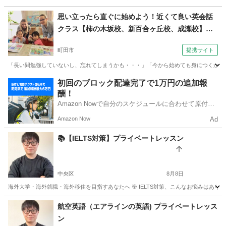
東京
港区
英語/基礎英語
レッスン
思い立ったら直ぐに始めよう！近くて良い英会話
クラス【柿の木坂校、新百合ヶ丘校、成瀬校】
（外語学院 インターエド 成瀬校）
町田市
提携サイト
「長い間勉強していないし、忘れてしまうかも・・・」「今から始めても身につくか分か
東京
町田市
英会話
初回のブロック配達完了で1万円の追加報
酬！
Amazon Nowで自分のスケジュールに合わせて原付や
電動アシスト自転車で配達し、報酬を獲得しましょ
Amazon Now
Ad
う！
📚【IELTS対策】プライベートレッスン
中央区
8月8日
海外大学・海外就職・海外移住を目指すあなたへ 🎯 IELTS対策、こんなお悩みはあり
東京
中央区
TOEFL(R)テスト
IELTS
航空英語（エアラインの英語) プライベートレッス
ン