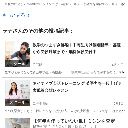
当校の幼児から小学生のレッスンでは、会話のテキストと発音を練習するテキストを併用
東京
町田市
英会話
もっと見る
ラナ
さんのその他の投稿記事：
数学のつまずき解消｜中高生向け個別指導・基礎
から受験対策まで・無料体験受付中
スクール
千石駅
6月22日
数学が苦手になってきた中学生・高校生へ。 「授業中は分かった気がするのに、家で解く
東京
文京区
千石駅
家庭教師
数学
ネイティブ会話トレーニング 英語力を一段上げる
実践英会話レッスン
スクール
二子玉川駅
8月2日
今の英語力からもう一段レベルを上げたい方に向けた実践型レッスンです。 はじめまして
東京
世田谷区
二子玉川駅
英会話
ネイティブ
【何年も使っていない🧵】ミシンを査定
状態が悪くてもOK！最大限買取します