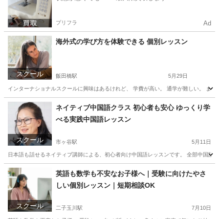
プリフラ
Ad
海外式の学び方を体験できる 個別レッスン
スクール
飯田橋駅
5月29日
インターナショナルスクールに興味はあるけれど、 学費が高い。 通学が難しい。 まずは
東京
文京区
飯田橋駅
英会話
海外
ネイティブ中国語クラス 初心者も安心 ゆっくり学
べる実践中国語レッスン
スクール
市ヶ谷駅
5月11日
日本語も話せるネイティブ講師による、初心者向け中国語レッスンです。 全部中国語だと
東京
千代田区
市ヶ谷駅
中国語
ネイティブ
英語も数学も不安なお子様へ｜受験に向けたやさ
しい個別レッスン｜短期相談OK
スクール
二子玉川駅
7月10日