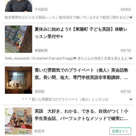
千代田区
8月8日
航空業界向けビジネス英語レッスン 航空会社で働いていますか？航空に関するビジネス
東京
千代田区
ビジネス英語
レッスン
夏休みに始めよう‼️【東陽町 子ども英語】体験レ
ッスン受付中⭐️
東陽町駅
8月7日
Hello, everyone‼️ I'm teacher Fuki and Froggy🐸 赤ちゃんが自
東京
江東区
東陽町駅
英会話
夏休み
寛いだ雰囲気でのプライベート（個人）英会話教
室。長い間、短大、専門学校英語非常勤講師、企
業の語学研修もやっています。一時間２５００
円。入会金、テキスト代他すべて無料。無料トラ
蒲田駅
8月7日
イアルレッスン出来ます。祝祭日を含んで一年中
＊＊＊寛いだ雰囲気でのプライベート（個人）レッスンの ご案内です＊＊
朝９：００から夜９：００（終了）までやってい
東京
大田区
蒲田駅
英会話
英語 大好き、わかる、できる、自信がつく！小
ます。
学生英会話、パーフェクトなメソッドで確実に上
達！（外語学院 インターエド 成瀬校）
町田市
提携サイト