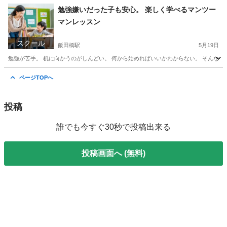
東京
文京区
駒込駅
塾
勉強嫌いだった子も安心。 楽しく学べるマンツー
マンレッスン
スクール
飯田橋駅
5月19日
勉強が苦手。 机に向かうのがしんどい。 何から始めればいいかわからない。 そんな子で
東京
文京区
飯田橋駅
家庭教師
レッスン
ページTOPへ
投稿
誰でも今すぐ30秒で投稿出来る
投稿画面へ (無料)