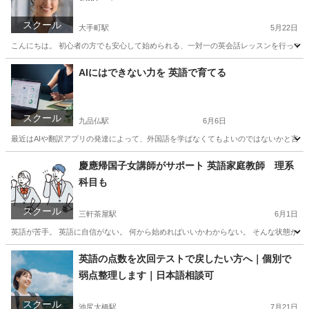
スクール
大手町駅
5月22日
こんにちは。 初心者の方でも安心して始められる、一対一の英会話レッスンを行っていま
東京
千代田区
大手町駅
英会話
一対一
AIにはできない力を 英語で育てる
スクール
九品仏駅
6月6日
最近はAIや翻訳アプリの発達によって、外国語を学ばなくてもよいのではないかと言われ
東京
目黒区
九品仏駅
英会話
海外
慶應帰国子女講師がサポート 英語家庭教師 理系
科目も
スクール
三軒茶屋駅
6月1日
英語が苦手。 英語に自信がない。 何から始めればいいかわからない。 そんな状態から
東京
目黒区
三軒茶屋駅
家庭教師
理系
英語の点数を次回テストで戻したい方へ｜個別で
弱点整理します｜日本語相談可
スクール
池尻大橋駅
7月21日