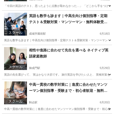
「今回の英語のテスト、思ったように点数が取れなかった…」 「どこから手をつけていいか
東京
世田谷区
池尻大橋駅
家庭教師
弱点
英語も数学も診ます｜中高生向け個別指導・定期
テスト＆受験対策・マンツーマン・無料体験受付
中
スクール
成城学園前駅
6月18日
英語も数学も診ます｜中高生向け個別指導・定期テスト＆受験対策・マンツーマン・無料
東京
世田谷区
成城学園前駅
家庭教師
数学
相性や進路に合わせて先生を選べる ネイティブ英
語家庭教師
スクール
御成門駅
5月29日
英語の先生選びって、 実はかなり大切です。 旅行英語を学びたい人と、 英検対策をした
東京
港区
御成門駅
英会話
先生
中高一貫校の数学対策に｜進度に合わせたマンツ
ーマン個別指導・受験まで・初心者歓迎・無料体
験あり
スクール
駒込駅
6月20日
中高一貫校の数学対策に｜進度に合わせたマンツーマン個別指導・受験まで・初心者歓迎