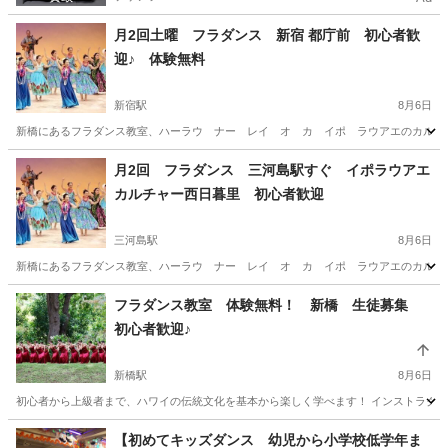
月2回土曜 フラダンス 新宿 都庁前 初心者歓
迎♪ 体験無料
新宿駅
8月6日
新橋にあるフラダンス教室、ハーラウ ナー レイ オ カ イポ ラウアエのカルチャー
東京
新宿区
新宿駅
フラダンス
クラス
月2回 フラダンス 三河島駅すぐ イポラウアエ
カルチャー西日暮里 初心者歓迎
三河島駅
8月6日
新橋にあるフラダンス教室、ハーラウ ナー レイ オ カ イポ ラウアエのカルチャー
東京
荒川区
三河島駅
フラダンス
レッスン
フラダンス教室 体験無料！ 新橋 生徒募集
初心者歓迎♪
新橋駅
8月6日
初心者から上級者まで、ハワイの伝統文化を基本から楽しく学べます！ インストラクタ
東京
港区
新橋駅
フラダンス
ハワイ
【初めてキッズダンス 幼児から小学校低学年ま