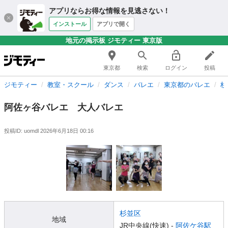
アプリならお得な情報を見逃さない！
インストール
アプリで開く
地元の掲示板 ジモティー 東京版
東京都
検索
ログイン
投稿
ジモティー
教室・スクール
ダンス
バレエ
東京都のバレエ
杉
阿佐ヶ谷バレエ 大人バレエ
投稿ID: uomdl
2026年6月18日 00:16
杉並区
地域
JR中央線(快速) -
阿佐ケ谷駅