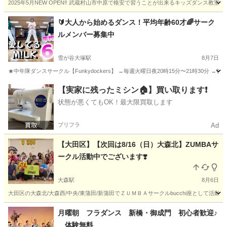
2025年5月NEW OPEN‼️ 武蔵村山市中原で格安で習うことが出来るキッズダンス教室です！ 優
東京
武蔵村山市
ヒップホップ
キッズダンス
🔰大人から始めるダンス！平均年齢60才🌈サーク
ルメンバー募集中
雪が谷大塚駅
8月7日
★中年隊ダンスサークル【Funkydockers】 →毎週火曜日夜20時15分〜21時30分 →嶺
東京
大田区
雪が谷大塚駅
ダンス
踊ってみた
【実家に残ったミシン🏠】買い取ります❗️
状態が悪くてもOK！最大限買取します
プリフラ
Ad
【大田区】【次回は8/16（日）大森北】ZUMBAサ
ークル活動中でございます❣️
大森駅
8月6日
大田区の大森北/大森西/中央/東蒲田/新蒲田でＺＵＭＢＡサークルbucchi座として活動
東京
大田区
大森駅
ズンバ
ZUMBA
月曜朝 フラダンス 新橋・御成門 初心者歓迎♪
体験無料