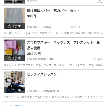
プリフラ
Ad
掛け布団カバー 枕カバー セット
300円
売ります
神奈川県 二子新地駅
6月29日
掛け布団カバー 大きさ 150✕210 枕カバー セット 水色 試しのみ 試しに布団に
神奈川
川崎市
二子新地駅
寝具
掛け布団
スワロフスキー ネックレス ブレスレット 新
品未使用
25,000円
売ります
神奈川県 武蔵溝ノ口駅
7月23日
値下げ不可 スワロフスキーのネックレスとブレスレットのセットです。 ブルーの揃え
神奈川
川崎市
武蔵溝ノ口駅
アクセサリー
スワロフスキー
ピラティスレッスン
スクール
神奈川県 二子新地駅
6月18日
ジモティーから参加された方もいます！ 肩こりが良くなったと感想いただきました！ 満
神奈川
川崎市
二子新地駅
ヨガ
ピラティス