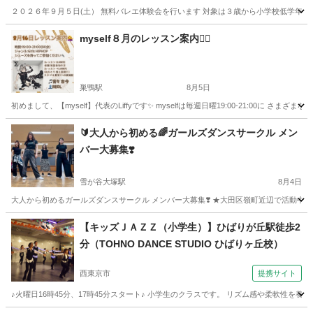
２０２６年９月５日(土） 無料バレエ体験会を行います 対象は３歳から小学校低学年のお
東京
小平市
花小金井駅
バレエ
クラス
myself８月のレッスン案内💁‍♀️
巣鴨駅
8月5日
初めまして、【myself】代表のLiffyです✨ myselfは毎週日曜19:00-21:00
東京
文京区
巣鴨駅
その他
レッスン
🔰大人から初める🌈ガールズダンスサークル メン
バー大募集❣️
雪が谷大塚駅
8月4日
大人から初めるガールズダンスサークル メンバー大募集❣️ ★大田区嶺町近辺で活動中 【Glow Girl
東京
大田区
雪が谷大塚駅
ダンス
踊ってみた
【キッズＪＡＺＺ（小学生）】ひばりが丘駅徒歩2
分（TOHNO DANCE STUDIO ひばりヶ丘校）
西東京市
提携サイト
♪火曜日16時45分、17時45分スタート♪ 小学生のクラスです。 リズム感や柔軟性