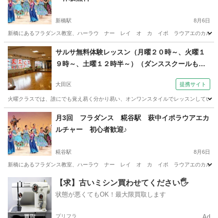
新橋駅
8月6日
新橋にあるフラダンス教室、ハーラウ ナー レイ オ カ イポ ラウアエのカルチャー
東京
港区
新橋駅
フラダンス
東京
港区
御成門駅
サルサ無料体験レッスン（月曜２０時～、火曜１
９時～、土曜１２時半～）（ダンススクールもり
フラダンス
無料
京急平和島駅（大田区）より徒歩３分）
大田区
提携サイト
火曜クラスでは、誰にでも覚え易く分かり易い、オンワンスタイルでレッスンしています
東京
大田区
サルサダンス
月3回 フラダンス 糀谷駅 萩中イポラウアエカ
ルチャー 初心者歓迎♪
糀谷駅
8月6日
新橋にあるフラダンス教室、ハーラウ ナー レイ オ カ イポ ラウアエのカルチャー
東京
大田区
糀谷駅
フラダンス
クラス
【求】古いミシン買わせてください🖐️
状態が悪くてもOK！最大限買取します
プリフラ
Ad