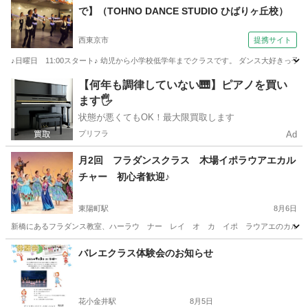
で】（TOHNO DANCE STUDIO ひばりヶ丘校）
西東京市
提携サイト
♪日曜日 11:00スタート♪ 幼児から小学校低学年までクラスです。 ダンス大好き
東京
西東京市
その他
【何年も調律していない🎹】ピアノを買い
ます🖐️
状態が悪くてもOK！最大限買取します
プリフラ
Ad
月2回 フラダンスクラス 木場イポラウアエカル
チャー 初心者歓迎♪
東陽町駅
8月6日
新橋にあるフラダンス教室、ハーラウ ナー レイ オ カ イポ ラウアエのカルチャー
東京
江東区
東陽町駅
フラダンス
東京
江東区
バレエクラス体験会のお知らせ
東陽町駅
フラダンス
クラス
花小金井駅
8月5日