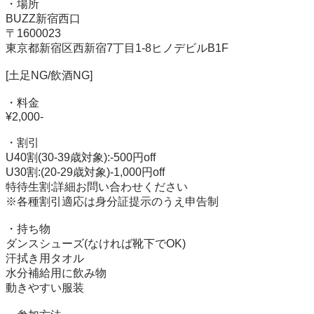
・場所

BUZZ新宿西口

〒1600023

東京都新宿区西新宿7丁目1-8ヒノデビルB1F

[土足NG/飲酒NG]

・料金

¥2,000-

・割引

U40割(30-39歳対象):-500円off

U30割:(20-29歳対象)-1,000円off

特待生割:詳細お問い合わせください

※各種割引適応は身分証提示のうえ申告制

・持ち物

ダンスシューズ(なければ靴下でOK)

汗拭き用タオル

水分補給用に飲み物

動きやすい服装
