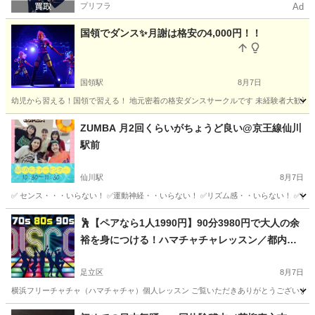
プリフラ
Ad
国領でダンス✨月謝は格安の4,000円！！
国領駅
8月7日
幼児から習える！国領で習える！ 地元密着の格安ダンスサークルです 未経験者大歓迎！ お友達と
東京
調布市
国領駅
ヒップホップ
サークル
ZUMBA 月2回くらいがちょうど良い@京王線仙川
駅前
仙川駅
8月7日
✅ センス・・・いらない！ ✅運動神経・・いらない！ ✅リズム感・・いらない！ ✅しば
東京
調布市
仙川駅
ズンバ
ZUMBA
🕺【ペアなら1人1990円】90分3980円で大人の余
裕を身につける！ハマチャチャレッスン／都内・
神奈川／横浜フリーチャチャ（ハマチャチャ）レ
ッスン
足立区
8月7日
横浜フリーチャチャ（ハマチャチャ）個人レッスン ご覧いただきありがとうございます！ 
東京
足立区
その他
ハマチャチャ