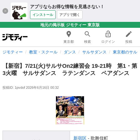
アプリならお得な情報を見逃さない！
インストール
アプリで開く
地元の掲示板 ジモティー 東京版
東京都
検索
ログイン
投稿
ジモティー
教室・スクール
ダンス
サルサダンス
東京都のサル
【新宿】7/21(火)サルサOn2練習会 19-21時 第1・第
3火曜 サルサダンス ラテンダンス ペアダンス
投稿ID: 1pvdof
2026年6月16日 00:32
新宿区
- 歌舞伎町