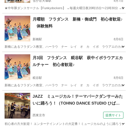
雪が谷大塚駅
8月7日
★中年隊ダンスサークル【Funkydockers】 →毎週火曜日夜20時15分〜21時30分 →嶺
東京
大田区
雪が谷大塚駅
ダンス
踊ってみた
月曜朝 フラダンス 新橋・御成門 初心者歓迎♪
体験無料
新橋駅
8月6日
新橋にあるフラダンス教室、ハーラウ ナー レイ オ カ イポ ラウアエのカルチャー
東京
港区
新橋駅
フラダンス
東京
港区
御成門駅
月3回 フラダンス 糀谷駅 萩中イポラウアエカ
ルチャー 初心者歓迎♪
フラダンス
無料
糀谷駅
8月6日
新橋にあるフラダンス教室、ハーラウ ナー レイ オ カ イポ ラウアエのカルチャー
東京
大田区
糀谷駅
フラダンス
クラス
JAZZ ミュージカル！テーマパークダンサーみた
いに踊ろう！（TOHNO DANCE STUDIO ひばり
ヶ丘校）
西東京市
提携サイト
初心者の方大歓迎！ エンターテインメントの大定番！ミュージカルのように踊ろう。 