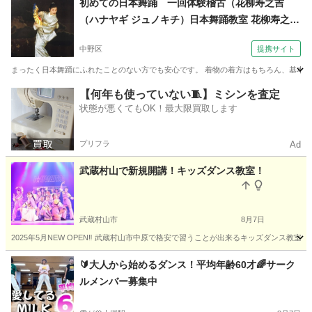
初めての日本舞踊 一回体験稽古（花柳寿之吉
（ハナヤギ ジュノキチ）日本舞踊教室 花柳寿之
介・寿之吉日本舞踊稽古所）
中野区
提携サイト
まったく日本舞踊にふれたことのない方でも安心です。 着物の着方はもちろん、基本から
東京
中野区
その他
【何年も使っていない🧵】ミシンを査定
状態が悪くてもOK！最大限買取します
プリフラ
Ad
武蔵村山で新規開講！キッズダンス教室！
武蔵村山市
8月7日
2025年5月NEW OPEN‼️ 武蔵村山市中原で格安で習うことが出来るキッズダンス教室です！ 優
東京
武蔵村山市
ヒップホップ
キッズダンス
🔰大人から始めるダンス！平均年齢60才🌈サーク
ルメンバー募集中