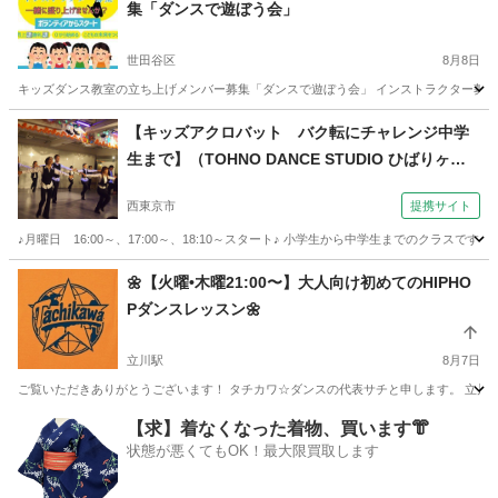
集「ダンスで遊ぼう会」
世田谷区
8月8日
キッズダンス教室の立ち上げメンバー募集「ダンスで遊ぼう会」 インストラクター募集 
東京
世田谷区
ダンス
キッズダンス
【キッズアクロバット バク転にチャレンジ中学
生まで】（TOHNO DANCE STUDIO ひばりヶ丘
校）
西東京市
提携サイト
♪月曜日 16:00～、17:00～、18:10～スタート♪ 小学生から中学生までのクラ
東京
西東京市
その他
🌼【火曜•木曜21:00〜】大人向け初めてのHIPHO
Pダンスレッスン🌼
立川駅
8月7日
ご覧いただきありがとうございます！ タチカワ☆ダンスの代表サチと申します。 立川
東京
立川市
立川駅
ダンス
初心者
【求】着なくなった着物、買います👘
状態が悪くてもOK！最大限買取します