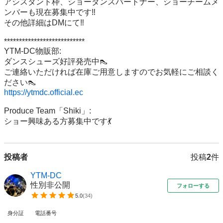
アシスタント枠、ショーダンスパートナー、ショーチームメ
ンバーも現在募集中です‼︎

その他詳細はDMにて‼︎

***************************

YTM-DC物販部:

ダンスシューズ好評発売中👠

ご連絡いただければ在庫ご用意しますのでお気軽にご相談く
https://ytmdc.official.ec
Produce Team「Shiki」:

ショー興味ある方募集中です💃
投稿者
投稿
2
件
YTM-DC
性別非公開
フォローする
5.0
(
34
)
身分証
電話番号