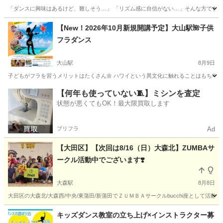
「ダンスに興味はあるけど、難しそう…」 「リズム感に自信がない…」そんな方でも大丈夫
東京
新宿区
新宿駅
ダンス
レッスン
【New！2026年10月新規開講予定】大山駅🌺子供
フラダンス
大山駅
8月9日
子どもがフラを習うメリットはたくさん🌼 ハワイという異文化に触れることはもちろん
東京
板橋区
大山駅
フラダンス
フラ
【何年も使っていない🧵】ミシンを査定
状態が悪くてもOK！最大限買取します
プリフラ
Ad
【大田区】【次回は8/16（日）大森北】ZUMBAサ
ークル活動中でございます❣️
大森駅
8月8日
大田区の大森北/大森西/中央/東蒲田/新蒲田でＺＵＭＢＡサークルbucchi座として活動
東京
大田区
大森駅
ズンバ
ZUMBA
キッズダンス教室の立ち上げ×インストラクター募