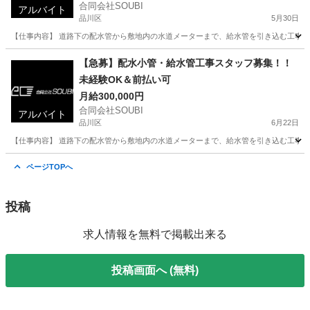
合同会社SOUBI
アルバイト
品川区
5月30日
【仕事内容】 道路下の配水管から敷地内の水道メーターまで、給水管を引き込む工事の補
東京
品川区
大工
【急募】配水小管・給水管工事スタッフ募集！！
未経験OK＆前払い可
月給300,000円
合同会社SOUBI
アルバイト
品川区
6月22日
【仕事内容】 道路下の配水管から敷地内の水道メーターまで、給水管を引き込む工事の補
東京
品川区
大工
大型
ページTOPへ
投稿
求人情報を無料で掲載出来る
投稿画面へ (無料)