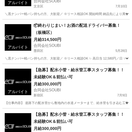
合同会社SOUBI
アルバイト
文京区
7月10日
＼黒ナンバー軽バン持ちの方、大歓迎／ ※リース相談OK 開始時間 納品先により異なる
東京
文京区
配送
介護施設
📦終わりじまい！お酒の配送ドライバー募集！
（板橋区）
月給314,500円
合同会社SOUBI
アルバイト
墨田区
5月28日
＼黒ナンバー軽バン持ちの方、大歓迎／ ※リース相談OK ✨ 高日当 12,580円／日 ✨ 早く
東京
墨田区
配送
【急募】配水小管・給水管工事スタッフ募集！！
未経験OK＆前払い可
月給300,000円
合同会社SOUBI
アルバイト
新宿区
7月9日
【仕事内容】 道路下の配水管から敷地内の水道メーターまで、給水管を引き込む工事の補
東京
新宿区
大工
大型
【急募】配水小管・給水管工事スタッフ募集！！
未経験OK＆前払い可
月給300,000円