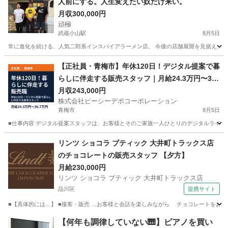
人前にする。人生変えたい奴だけ来い。
月収300,000円
頑極
武蔵小山駅
8月5日
常に進化を続ける、人気二郎系インスパイアラーメン店。 今後の店舗展開を見据え、店
東京
品川区
武蔵小山駅
飲食
【正社員・青梅市】年休120日！デジタル提案で暮
らしに伴走する販売スタッフ｜月給24.3万円〜36.
7万円
月収243,000円
株式会社ピーシーデポコーポレーション
青梅市
8月5日
■仕事内容 デジタル提案スタッフは、お客様とそのご家族一人ひとりのデジタルライフ
東京
青梅市
サービス業
アプリ
リンツ ショコラ ブティック 大井町トラックス店
のチョコレートの販売スタッフ 【夕方】
月給230,000円
リンツ ショコラ ブティック 大井町トラックス店
品川区
提携サイト
■【具体的には…】 ■接客・販売 …お客様と会話を楽しみながら チョコレートをおすす
東京
品川区
飲食
【何年も調律していない🎹】ピアノを買い