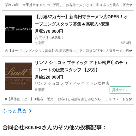
業務内容〉 大手携帯キャリアに所属し、お客様一人ひとりに寄り添った接客・販売を行
東京
新宿区
西新宿駅
サービス業
【月給37万円〜】新高円寺ラーメン店OPEN！オ
ープニングスタッフ募集🔥高収入×安定
月収370,000円
合同会社SOUBI
文京区
8月3日
🍜【オープニングスタッフ募集】🍜 新高円寺エリアに新規OPEN✨ 人気ラーメン店の
東京
文京区
飲食
社会保険
リンツ ショコラ ブティック アトレ松戸店のチョ
コレートの販売スタッフ 【夕方】
月給220,000円
リンツ ショコラ ブティック アトレ松戸店
目黒区
提携サイト
■【具体的には…】 ■接客・販売 …お客様と会話を楽しみながら チョコレートをおすす
東京
目黒区
飲食
もっと見る
合同会社SOUBI
さんのその他の投稿記事：