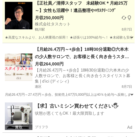
【正社員／清掃スタッフ 未経験OK＊月給25万
～】女性も活躍中！遺品整理やﾊｳｽｸﾘｰﾆﾝｸﾞ
月収250,000円
株式会社タスカット
鶴川駅
8月7日
★高度なスキルより、お人柄重視の採用！ ★頑張りは100%給与へ！ ★未経験も安心！
東京
町田市
鶴川駅
その他
【月給26.4万円～+歩合】18時30分退勤◎六本木
の少人数サロンで、お客様と長く向き合うスタイ
リスト募集 | d’ici (ディシィ)
月収264,000円
【月給26.4万円～+歩合】18時30分退勤◎六本木の少
人数サロンで、お客様と長く向き合うスタイリスト募
集 | d’ici (ディシィ)
港区
8月7日
月給26.4万円～27.4万円＋歩合。技術売上67万5,000円以上は40％を給与へ反映
東京
港区
美容師
【求】古いミシン買わせてください🖐️
状態が悪くてもOK！最大限買取します
プリフラ
Ad