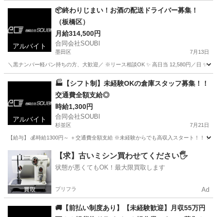
📦終わりじまい！お酒の配送ドライバー募集！
（板橋区）
月給314,500円
合同会社SOUBI
アルバイト
墨田区
7月13日
＼黒ナンバー軽バン持ちの方、大歓迎／ ※リース相談OK ✨ 高日当 12,580円／日 ✨ 早く
東京
墨田区
配送
🏭【シフト制】未経験OKの倉庫スタッフ募集！！
交通費全額支給◎
時給1,300円
合同会社SOUBI
アルバイト
杉並区
7月21日
【給与】 💰時給1300円～ ＋交通費全額支給 ※未経験からでも高収入スタート！！！ 
東京
杉並区
倉庫
スタッフ
【求】古いミシン買わせてください🖐️
状態が悪くてもOK！最大限買取します
プリフラ
Ad
🚚【前払い制度あり】【未経験歓迎】月収55万円