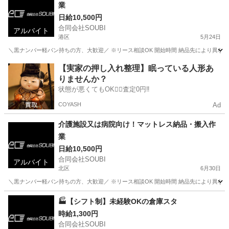
業
日給10,500円
合同会社SOUBI
アルバイト
港区
5月24日
＼黒ナンバー軽バン持ちの方、大歓迎／ ※リース相談OK 開始時間 納品先により異なる
東京
港区
配送
介護施設
【実家の押し入れ整理】眠っている人形あ
りませんか？
状態が悪くてもOK🙆‍♀️査定0円‼️
COYASH
Ad
介護施設又は病院向け！マットレス納品・搬入作
業
日給10,500円
合同会社SOUBI
アルバイト
北区
6月30日
＼黒ナンバー軽バン持ちの方、大歓迎／ ※リース相談OK 開始時間 納品先により異なる
東京
北区
配送
介護施設
🏭【シフト制】未経験OKの倉庫スタ
時給1,300円
合同会社SOUBI