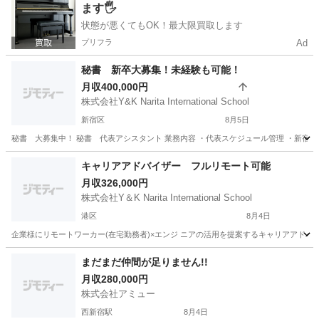
ます🖐️
状態が悪くてもOK！最大限買取します
プリフラ
Ad
秘書 新卒大募集！未経験も可能！
月収400,000円
株式会社Y&K Narita International School
新宿区
8月5日
秘書 大募集中！ 秘書 代表アシスタント 業務内容 ・代表スケジュール管理 ・新宿IT
東京
新宿区
その他
神奈川
相模原市
その他
遠方
キャリアアドバイザー フルリモート可能
月収326,000円
株式会社Y＆K Narita International School
港区
8月4日
企業様にリモートワーカー(在宅勤務者)×エンジ ニアの活用を提案するキャリアアドバ
東京
港区
その他
大阪
大阪市
その他
個人営業
まだまだ仲間が足りません!!
月収280,000円
株式会社アミュー
西新宿駅
8月4日