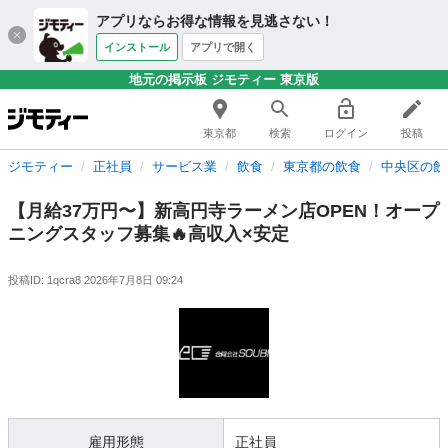
アプリならお得な情報を見逃さない！
インストール
アプリで開く
地元の掲示板 ジモティー 東京版
東京都
検索
ログイン
投稿
ジモティー
正社員
サービス業
飲食
東京都の飲食
中央区の飲
【月給37万円〜】新高円寺ラーメン店OPEN！オープ
ニングスタッフ募集🔥高収入×安定
投稿ID: 1qcra8
2026年7月8日 09:24
雇用形態
正社員