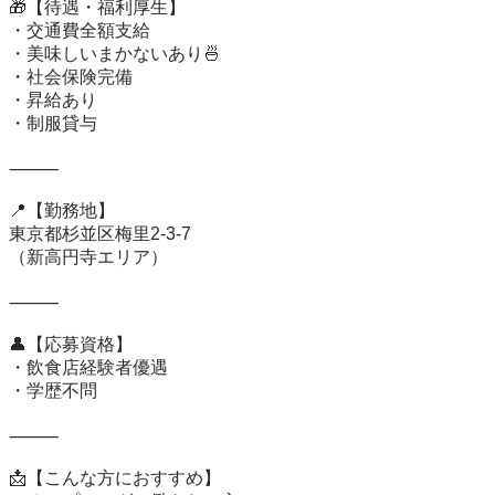
🎁【待遇・福利厚生】

・交通費全額支給

・美味しいまかないあり🍜

・社会保険完備

・昇給あり

・制服貸与

⸻

📍【勤務地】

東京都杉並区梅里2-3-7

（新高円寺エリア）

⸻

👤【応募資格】

・飲食店経験者優遇

・学歴不問

⸻

📩【こんな方におすすめ】
