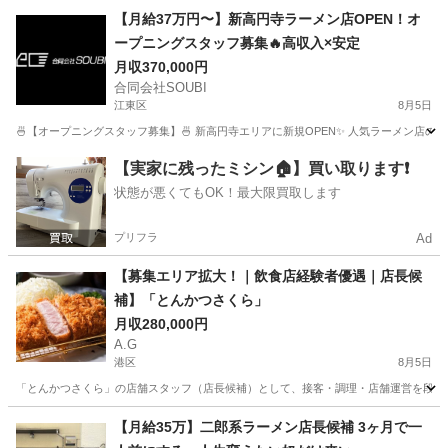
東京
武蔵野市
飲食
【月給37万円〜】新高円寺ラーメン店OPEN！オ
ープニングスタッフ募集🔥高収入×安定
月収370,000円
合同会社SOUBI
江東区
8月5日
🍜【オープニングスタッフ募集】🍜 新高円寺エリアに新規OPEN✨ 人気ラーメン店の
東京
江東区
飲食
【実家に残ったミシン🏠】買い取ります❗️
状態が悪くてもOK！最大限買取します
プリフラ
Ad
【募集エリア拡大！｜飲食店経験者優遇｜店長候
補】「とんかつさくら」
月収280,000円
A.G
港区
8月5日
「とんかつさくら」の店舗スタッフ（店長候補）として、接客・調理・店舗運営を段階的
東京
港区
飲食
【月給35万】二郎系ラーメン店長候補 3ヶ月で一