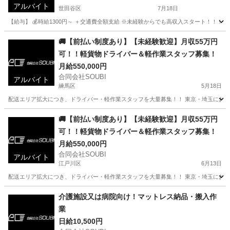
アルバイト
世田谷区
7月18日
【給与】 💰時給1300円～ ＋交通費全額支給 ※未経験からでも高収入スタート！！！ 
東京
世田谷区
倉庫
スタッフ
🚚【前払い制度あり】【未経験歓迎】月収55万円
可！！軽貨物ドライバー＆軽作業スタッフ募集！
月給550,000円
合同会社SOUBI
アルバイト
練馬区
5月18日
配送エリア拡大につき、ドライバー・軽作業スタッフを大量募集！！ 東京・埼玉にお住まい
東京
練馬区
配送
スタッフ
🚚【前払い制度あり】【未経験歓迎】月収55万円
可！！軽貨物ドライバー＆軽作業スタッフ募集！
月給550,000円
合同会社SOUBI
アルバイト
江戸川区
6月13日
配送エリア拡大につき、ドライバー・軽作業スタッフを大量募集！！ 東京・埼玉にお住まい
東京
江戸川区
配送
スタッフ
介護施設又は病院向け！マットレス納品・搬入作
業
日給10,500円