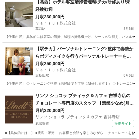
【葛西】ホテル客室清掃管理/駅チカ/研修あり/未
経験歓迎
月収230,000円
Ｖａｒｉｕｓ株式会社
葛西駅
8月6日
【仕事内容】 具体的には客室の清掃、絨毯の掃除機掛け、シーツの張替え、バスルーム
東京
江戸川区
葛西駅
ホテル
未経験
【駅チカ】パーソナルトレーニング×整体で姿勢か
らボディメイクを行うパーソナルトレーナーを募
集！
月収250,000円
Ｖａｒｉｕｓ株式会社
五反田駅
8月6日
【仕事内容】 ◇トレーニング指導（未経験でも丁寧に研修します！） ◇トレーニング後
東京
品川区
五反田駅
その他
リンツ ショコラ ブティック＆カフェ 吉祥寺店の
チョコレート専門店のスタッフ 【残業少なめ(月2
0h未満)】
月給220,000円
リンツ ショコラ ブティック＆カフェ 吉祥寺店
武蔵野市
提携サイト
■【具体的には…】 ■接客・販売 …お客様と会話を楽しみながら チョコレートをおすす