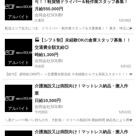
可！！軽貨物ドライバー＆軽作業スタッフ募集！
月給550,000円
合同会社SOUBI
アルバイト
江東区
5月29日
配送エリア拡大につき、ドライバー・軽作業スタッフを大量募集！！ 東京・埼玉にお住まい
東京
江東区
配送
スタッフ
🏭【シフト制】未経験OKの倉庫スタッフ募集！！
交通費全額支給◎
時給1,300円
合同会社SOUBI
アルバイト
渋谷区
6月3日
【給与】 💰時給1300円～ ＋交通費全額支給 ※未経験からでも高収入スタート！！！ 
東京
渋谷区
倉庫
スタッフ
介護施設又は病院向け！マットレス納品・搬入作
業
日給10,500円
合同会社SOUBI
アルバイト
千代田区
5月22日
＼黒ナンバー軽バン持ちの方、大歓迎／ ※リース相談OK 開始時間 納品先により異なる
東京
千代田区
配送
介護施設
介護施設又は病院向け！マットレス納品・搬入作