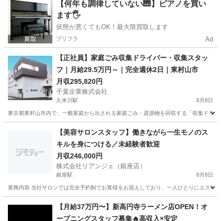
東京
大田区
調理師
【何年も調律していない🎹】ピアノを買い
ます🖐️
状態が悪くてもOK！最大限買取します
プリフラ
Ad
【正社員】家庭ごみ収集ドライバー・収集スタッ
フ｜月給29.5万円～｜完全週休2日｜東村山市
月収295,820円
千葉企業株式会社
久米川駅
8月8日
東京都東村山市内で、一般家庭から出される家庭ごみ・資源物を回収する「収集ドライバ
東京
東村山市
久米川駅
その他
【美容サロンスタッフ】働きながら一生モノのス
キルを身につける／未経験者歓迎
月収246,000円
株式会社リアンジェ（銀座店）
銀座駅
8月8日
業務内容 当社サロンでは完全予約制でお客様をお迎えしており、一人ひとりにエステテ
東京
中央区
銀座駅
エステティシャン
未経験
【月給37万円〜】新高円寺ラーメン店OPEN！オ
ープニングスタッフ募集🔥高収入×安定