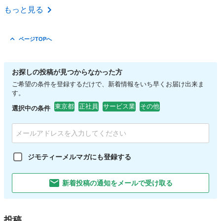
東京
杉並区
調理師
もっと見る
ページTOPへ
お探しの投稿が見つからなかった方
ご希望の条件を登録するだけで、新着情報をいち早くお届け出来ま
す。
東京都
正社員
サービス業
その他
選択中の条件
ジモティーメルマガにも登録する
新着投稿の通知をメールで受け取る
投稿