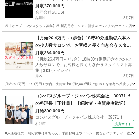
月収370,000円
合同会社SOUBI
品川区
8月7日
🍜【オープニングスタッフ募集】🍜 新高円寺エリアに新規OPEN✨ 人気ラーメン店の
東京
品川区
飲食
社会保険
【月給26.4万円～+歩合】18時30分退勤◎六本木
の少人数サロンで、お客様と長く向き合うスタイ
リスト募集 | d’ici (ディシィ)
月収264,000円
【月給26.4万円～+歩合】18時30分退勤◎六本木の少
人数サロンで、お客様と長く向き合うスタイリスト募
集 | d’ici (ディシィ)
港区
8月7日
月給26.4万円～27.4万円＋歩合。技術売上67万5,000円以上は40％を給与へ反映
東京
港区
美容師
コンパスグループ・ジャパン株式会社 39371_f
の料理長【正社員】 【経験者・有資格者歓迎】
月給300,000円
コンパスグループ・ジャパン株式会社 39371_f
杉並区
提携サイト
■入居者様の日頃の食事はもちろん、季節お料理やイベント食などバラエティー豊かな調