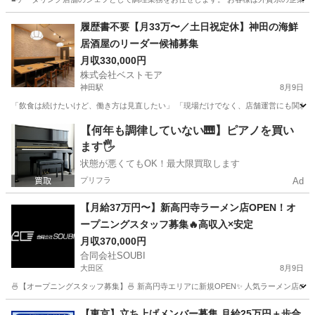
東京
江東区
調理師
履歴書不要【月33万〜／土日祝定休】神田の海鮮
居酒屋のリーダー候補募集
月収330,000円
株式会社ベストモア
神田駅
8月9日
「飲食は続けたいけど、働き方は見直したい」 「現場だけでなく、店舗運営にも関わって
東京
千代田区
神田駅
飲食
業務
【何年も調律していない🎹】ピアノを買い
ます🖐️
状態が悪くてもOK！最大限買取します
プリフラ
Ad
【月給37万円〜】新高円寺ラーメン店OPEN！オ
ープニングスタッフ募集🔥高収入×安定
月収370,000円
合同会社SOUBI
大田区
8月9日
🍜【オープニングスタッフ募集】🍜 新高円寺エリアに新規OPEN✨ 人気ラーメン店の
東京
大田区
飲食
社会保険
【東京】立ち上げメンバー募集 月給25万円＋歩合