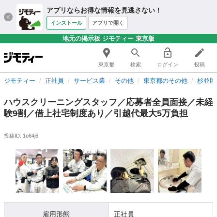
アプリならお得な情報を見逃さない！
インストール
アプリで開く
地元の掲示板 ジモティー 東京版
東京都
検索
ログイン
投稿
ジモティー
正社員
サービス業
その他
東京都のその他
杉並区
ハウスクリーニングスタッフ／応募者全員面接／未経
験9割／借上社宅制度あり／引越代最大5万負担
投稿ID: 1o64j6
雇用形態
正社員