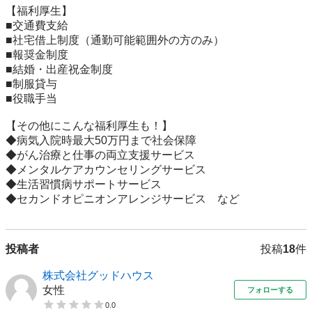
【福利厚生】

■交通費支給

■社宅借上制度（通勤可能範囲外の方のみ）

■報奨金制度

■結婚・出産祝金制度

■制服貸与

■役職手当

【その他にこんな福利厚生も！】

◆病気入院時最大50万円まで社会保障

◆がん治療と仕事の両立支援サービス

◆メンタルケアカウンセリングサービス

◆生活習慣病サポートサービス

◆セカンドオピニオンアレンジサービス　など
投稿者
投稿
18
件
株式会社グッドハウス
女性
フォローする
0.0