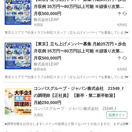
月収例 35万円〜80万円以上可能 ※頑張り次第で
高収入可能 ※繁忙期は100万円以上の実績あり
月収500,000円
株式会社LEAP
大田区
8月8日
東京エリアで **出張トラブル対応スタッフ（立ち上げメンバー）**を募集しています。
東京
大田区
その他
トラブル
【東京】立ち上げメンバー募集 月給25万円＋歩合
月収例 35万円〜80万円以上可能 ※頑張り次第で
高収入可能 ※繁忙期は100万円以上の実績あり
月収500,000円
株式会社LEAP
世田谷区
8月8日
東京エリアで **出張トラブル対応スタッフ（立ち上げメンバー）**を募集しています。
東京
世田谷区
その他
トラブル
コンパスグループ・ジャパン株式会社 21549_f
の調理師【正社員】 【新卒・第二新卒歓迎】
月給250,000円
コンパスグループ・ジャパン株式会社 21549_f
大田区
提携サイト
■調理全般をお任せします♪ メインや副菜など様々なパートがありますが、まずは副菜からスタ