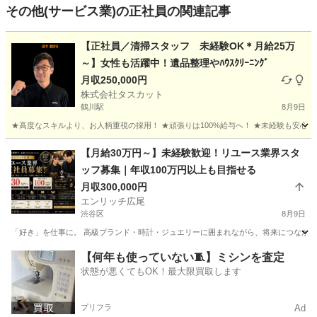
その他(サービス業)の正社員の関連記事
【正社員／清掃スタッフ 未経験OK＊月給25万
～】女性も活躍中！遺品整理やﾊｳｽｸﾘｰﾆﾝｸﾞ
月収250,000円
株式会社タスカット
鶴川駅
8月9日
★高度なスキルより、お人柄重視の採用！ ★頑張りは100%給与へ！ ★未経験も安心！
東京
町田市
鶴川駅
その他
【月給30万円～】未経験歓迎！リユース業界スタ
ッフ募集｜年収100万円以上も目指せる
月収300,000円
エンリッチ広尾
渋谷区
8月9日
「好き」を仕事に。 高級ブランド・時計・ジュエリーに囲まれながら、将来につながるスキルを
東京
渋谷区
その他
ブランド
【何年も使っていない🧵】ミシンを査定
状態が悪くてもOK！最大限買取します
プリフラ
Ad