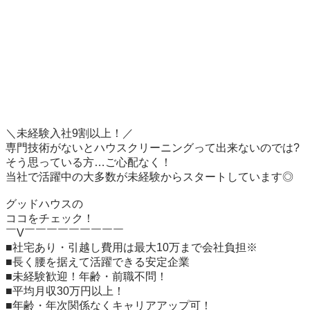
＼未経験入社9割以上！／

専門技術がないとハウスクリーニングって出来ないのでは?

そう思っている方…ご心配なく！

当社で活躍中の大多数が未経験からスタートしています◎

グッドハウスの

ココをチェック！

￣V￣￣￣￣￣￣￣￣￣

■社宅あり・引越し費用は最大10万まで会社負担※

■長く腰を据えて活躍できる安定企業

■未経験歓迎！年齢・前職不問！

■平均月収30万円以上！

■年齢・年次関係なくキャリアアップ可！
