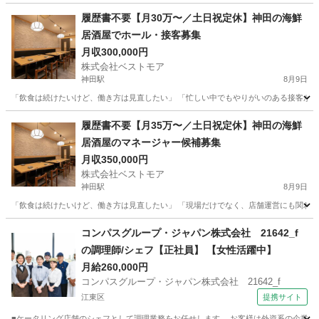
履歴書不要【月30万〜／土日祝定休】神田の海鮮
居酒屋でホール・接客募集
月収300,000円
株式会社ベストモア
神田駅
8月9日
「飲食は続けたいけど、働き方は見直したい」 「忙しい中でもやりがいのある接客がした
東京
千代田区
神田駅
飲食
履歴書不要【月35万〜／土日祝定休】神田の海鮮
居酒屋のマネージャー候補募集
月収350,000円
株式会社ベストモア
神田駅
8月9日
「飲食は続けたいけど、働き方は見直したい」 「現場だけでなく、店舗運営にも関わりた
東京
千代田区
神田駅
飲食
未経験
コンパスグループ・ジャパン株式会社 21642_f
の調理師/シェフ【正社員】 【女性活躍中】
月給260,000円
コンパスグループ・ジャパン株式会社 21642_f
江東区
提携サイト
■ケータリング店舗のシェフとして調理業務をお任せします。 お客様は外資系の企業なの