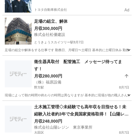
トヨタ自動車株式会社
Ad
足場の組立、解体
月収300,000円
株式会社松優建設
とうきょうスカイツリー駅
8月7日
足場の組立や解体をする仕事です 勤務日、月曜日〜土曜日 基本的に土曜日休み 勤務時間8
東京
墨田区
とうきょうスカイツリー駅
鳶職
衛生器具取付 配管施工 メッセージ待ってま
す！
月収280,000円
（株）福原設備
野方駅
8月7日
現場によって朝の時間や終わりの時間は異なりますが 基本的に現場が他の職人さんたちと
東京
中野区
野方駅
その他
土木施工管理◇未経験でも高年収を目指せる！未
経験入社者約3年で全員国家資格取得！【山陽レジ
ン】
月収248,000円
株式会社山陽レジン 東京事業所
大田区
8月7日