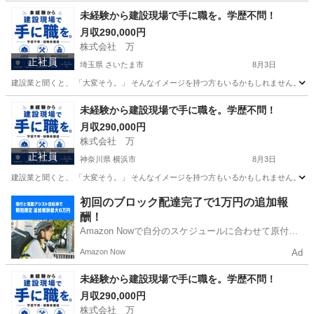
東京
港区
その他
未経験から建設現場で手に職を。学歴不問！
月収290,000円
株式会社 万
正社員
埼玉県 さいたま市
8月3日
建設業と聞くと、 「大変そう。」 そんなイメージを持つ方もいるかもしれません。 で
埼玉
さいたま市
その他
未経験
未経験から建設現場で手に職を。学歴不問！
月収290,000円
株式会社 万
正社員
神奈川県 横浜市
8月3日
建設業と聞くと、 「大変そう。」 そんなイメージを持つ方もいるかもしれません。 で
神奈川
横浜市
その他
未経験
初回のブロック配達完了で1万円の追加報
酬！
Amazon Nowで自分のスケジュールに合わせて原付や
電動アシスト自転車で配達し、報酬を獲得しましょ
Amazon Now
Ad
う！
未経験から建設現場で手に職を。学歴不問！
月収290,000円
株式会社 万