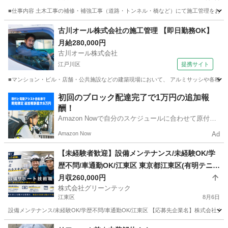
■仕事内容 土木工事の補修・補強工事（道路・トンネル・橋など）にて施工管理をお任せ
東京
大田区
施工管理
古川オール株式会社の施工管理 【即日勤務OK】
月給280,000円
古川オール株式会社
江戸川区
提携サイト
■マンション・ビル・店舗・公共施設などの建築現場において、 アルミサッシや各種アル
東京
江戸川区
鳶職
初回のブロック配達完了で1万円の追加報
酬！
Amazon Nowで自分のスケジュールに合わせて原付や
電動アシスト自転車で配達し、報酬を獲得しましょ
Amazon Now
Ad
う！
【未経験者歓迎】設備メンテナンス/未経験OK/学
歴不問/車通勤OK/江東区 東京都江東区(有明テニス
の森)設備管理
月収260,000円
株式会社グリーンテック
江東区
8月6日
設備メンテナンス/未経験OK/学歴不問/車通勤OK/江東区 【応募先企業名】株式会社グ
東京
江東区
その他
未経験