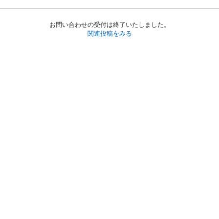
お問い合わせの受付は終了いたしました。
関連投稿をみる
初めての方へ
利用規約
プライバシーポリシー
プライバシー・ステートメント
健全化に資する運用方針
お問い合わせ
運営会社
サイトマップ
ご利用ガイド
フリーワードで探す
PC版で表示
都道府県選択
特定商取引法の表示
利用者情報の外部送信について
© 2011-
2026
Jmty, Inc.