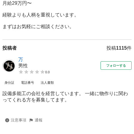
月給29万円〜

経験よりも人柄を重視しています。

投稿者
投稿
1115
件
万
男性
フォローする
0.0
身分証
電話番号
法人書類
設備多能工の会社を経営しています。 一緒に物作りに関わ
ってくれる方を募集してます。
注意事項
通報