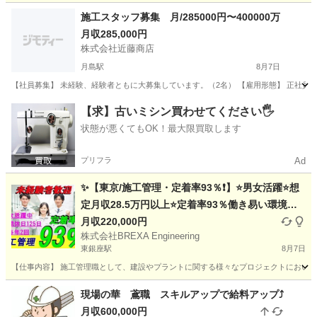
東京
足立区
六町駅
その他
足場
施工スタッフ募集 月/285000円〜400000万
月収285,000円
株式会社近藤商店
月島駅
8月7日
【社員募集】 未経験、経験者ともに大募集しています。（2名） 【雇用形態】 正社員（
東京
中央区
月島駅
その他
未経験
【求】古いミシン買わせてください🖐️
状態が悪くてもOK！最大限買取します
プリフラ
Ad
✨【東京/施工管理・定着率93％❗】⭐男女活躍⭐想
定月収28.5万円以上⭐定着率93％働き易い環境／
未経験者積極採用◎選考１回⭐未経験者でも安心サ
月収220,000円
株式会社BREXA Engineering
ポート/国家資格が取得できる‼️
東銀座駅
8月7日
【仕事内容】 施工管理職として、建設やプラントに関する様々なプロジェクトにおいて
東京
中央区
東銀座駅
施工管理
未経験
現場の華 鳶職 スキルアップで給料アップ⤴️
月収600,000円