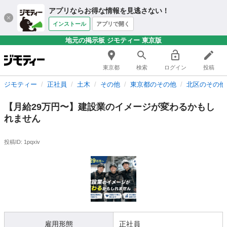
アプリならお得な情報を見逃さない！
インストール
アプリで開く
地元の掲示板 ジモティー 東京版
東京都
検索
ログイン
投稿
ジモティー
正社員
土木
その他
東京都のその他
北区のその他
【月給29万円〜】建設業のイメージが変わるかもし
れません
投稿ID: 1pqxiv
雇用形態
正社員