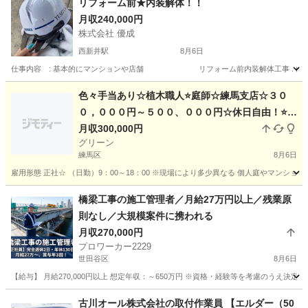
リフォーム前★内装解体！！
月収240,000円
株式会社 優成
西新井駅
8月6日
仕事内容 : 基本的にマンションや店舗 リフォーム前内装解体工事 . (現場により異
東京
足立区
西新井駅
その他
未経験
色々手当あり☆植木職人⭐庭師☆練馬支店☆３０
０，０００円～５００、０００円☆休日自由！⭐女
性も活躍中！１名のみ募集⭐未経験でも可☆造園ス
月収300,000円
グリーン
タッフ☆☆庭師☆造園☆植木屋☆経験者優遇☆
練馬区
8月6日
雇用形態 正社☆ （日勤）9：00～18：00 ※現場により多少異なる 個人庭やマンシ
東京
練馬区
土木
庭師
橋梁工事の施工管理者／月給27万円以上／残業原
則なし／大規模案件に携われる
月収270,000円
プロワーカー2229
世田谷区
8月6日
【給与】 月給270,000円以上 想定年収：～650万円 ※資格・経験等を考慮のうえ決定
東京
世田谷区
施工管理
古川オール株式会社の取付作業員 【エルダー（50