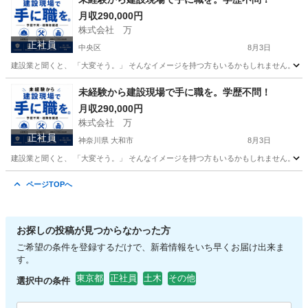
月収290,000円
株式会社 万
正社員
中央区
8月3日
建設業と聞くと、 「大変そう。」 そんなイメージを持つ方もいるかもしれません。 で
東京
中央区
その他
未経験
未経験から建設現場で手に職を。学歴不問！
月収290,000円
株式会社 万
正社員
神奈川県 大和市
8月3日
建設業と聞くと、 「大変そう。」 そんなイメージを持つ方もいるかもしれません。 で
神奈川
大和市
その他
ページTOPへ
お探しの投稿が見つからなかった方
ご希望の条件を登録するだけで、新着情報をいち早くお届け出来ま
す。
東京都
正社員
土木
その他
選択中の条件