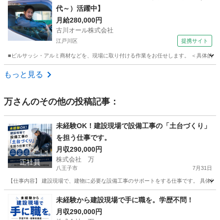
代～）活躍中】
月給280,000円
古川オール株式会社
江戸川区
提携サイト
■ビルサッシ・アルミ商材などを、現場に取り付ける作業をお任せします。 ＜具体的に
東京
江戸川区
鳶職
もっと見る
万
さんのその他の投稿記事：
未経験OK！建設現場で設備工事の「土台づくり」
を担う仕事です。
月収290,000円
株式会社 万
正社員
八王子市
7月31日
【仕事内容】 建設現場で、建物に必要な設備工事のサポートをする仕事です。 具体的には
東京
八王子市
その他
未経験から建設現場で手に職を。学歴不問！
月収290,000円