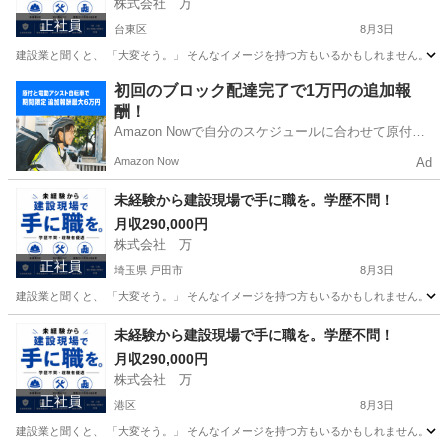
株式会社 万
正社員
台東区
8月3日
建設業と聞くと、 「大変そう。」 そんなイメージを持つ方もいるかもしれません。 で
東京
台東区
その他
未経験
初回のブロック配達完了で1万円の追加報
酬！
Amazon Nowで自分のスケジュールに合わせて原付や
電動アシスト自転車で配達し、報酬を獲得しましょ
Amazon Now
Ad
う！
未経験から建設現場で手に職を。学歴不問！
月収290,000円
株式会社 万
正社員
埼玉県 戸田市
8月3日
建設業と聞くと、 「大変そう。」 そんなイメージを持つ方もいるかもしれません。 で
埼玉
戸田市
その他
未経験
未経験から建設現場で手に職を。学歴不問！
月収290,000円
株式会社 万
正社員
港区
8月3日
建設業と聞くと、 「大変そう。」 そんなイメージを持つ方もいるかもしれません。 で