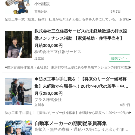
小出建設
西馬込駅
8月7日
足場工事一式（組立、解体） 社員が活き活きと働ける事を大事にしている。 お客様、また
東京
大田区
西馬込駅
鳶職
給料
株式会社三立住器サービスの未経験歓迎の排水設
備メンテナンス補助 【家賃補助・住宅手当有】
月給300,000円
株式会社三立住器サービス
足立区
提携サイト
■排水管清掃作業員（正社員） 東京都や埼玉県にある中高層マンションの雑排水管洗浄をお
東京
足立区
その他
🍀防水工事✨手に職を！【将来のリーダー候補募
集】未経験から職長へ！20代〜40代の若手・中堅
が主役の職場です✨
月収280,000円
プラス株式会社
立川市
8月7日
防水工事 手に職を！【将来のリーダー候補募集】未経験から職長へ！20代〜40代の若手
東京
立川市
その他
未経験
自動車メーカーの期間従業員募集
高収入・無料の寮費・通勤バス等によりお金が貯まり
やすい環境