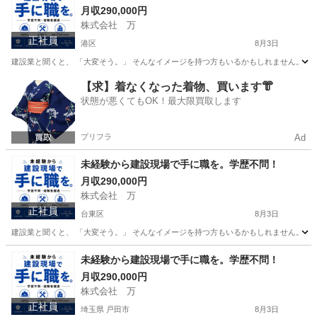
月収290,000円
株式会社 万
正社員
港区
8月3日
建設業と聞くと、 「大変そう。」 そんなイメージを持つ方もいるかもしれません。 で
東京
港区
その他
【求】着なくなった着物、買います👘
状態が悪くてもOK！最大限買取します
プリフラ
Ad
未経験から建設現場で手に職を。学歴不問！
月収290,000円
株式会社 万
正社員
台東区
8月3日
建設業と聞くと、 「大変そう。」 そんなイメージを持つ方もいるかもしれません。 で
東京
台東区
その他
未経験
未経験から建設現場で手に職を。学歴不問！
月収290,000円
株式会社 万
正社員
埼玉県 戸田市
8月3日