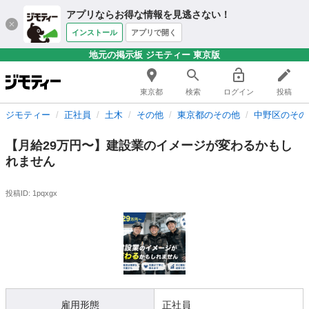
アプリならお得な情報を見逃さない！
インストール
アプリで開く
地元の掲示板 ジモティー 東京版
東京都
検索
ログイン
投稿
ジモティー
正社員
土木
その他
東京都のその他
中野区のその
【月給29万円〜】建設業のイメージが変わるかもし
れません
投稿ID: 1pqxgx
雇用形態
正社員