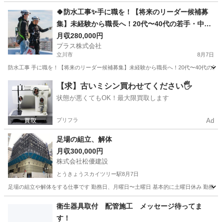
東京
大田区
西馬込駅
鳶職
給料
🍀防水工事✨手に職を！【将来のリーダー候補募
集】未経験から職長へ！20代〜40代の若手・中堅
が主役の職場です✨
月収280,000円
プラス株式会社
立川市
8月7日
防水工事 手に職を！【将来のリーダー候補募集】未経験から職長へ！20代〜40代の若手
東京
立川市
その他
未経験
【求】古いミシン買わせてください🖐️
状態が悪くてもOK！最大限買取します
プリフラ
Ad
足場の組立、解体
月収300,000円
株式会社松優建設
とうきょうスカイツリー駅
8月7日
足場の組立や解体をする仕事です 勤務日、月曜日〜土曜日 基本的に土曜日休み 勤務時間8
東京
墨田区
とうきょうスカイツリー駅
鳶職
衛生器具取付 配管施工 メッセージ待ってま
す！