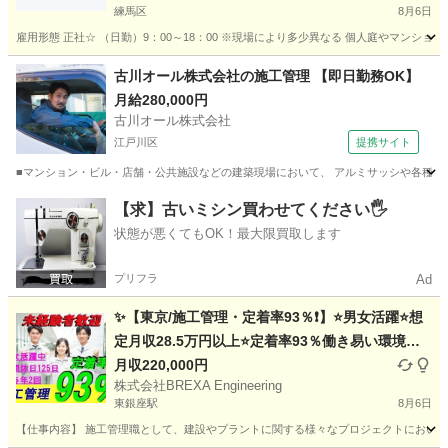
練馬区
8月6日
雇用形態 正社☆ （日勤）9：00～18：00 ※現場により多少異なる 個人庭やマンシ
東京
練馬区
土木
庭師
古川オール株式会社の施工管理 【即日勤務OK】
月給280,000円
古川オール株式会社
江戸川区
提携サイト
■マンション・ビル・店舗・公共施設などの建築現場において、 アルミサッシや各種アル
東京
江戸川区
鳶職
【求】古いミシン買わせてください🖐️
状態が悪くてもOK！最大限買取します
プリフラ
Ad
✨【東京/施工管理・定着率93％❗】⭐男女活躍⭐想
定月収28.5万円以上⭐定着率93％働き易い環境／
未経験者積極採用◎選考１回⭐未経験者でも安心サ
月収220,000円
株式会社BREXA Engineering
ポート/国家資格が取得できる‼️
東銀座駅
8月6日
【仕事内容】 施工管理職として、建設やプラントに関する様々なプロジェクトにおいて