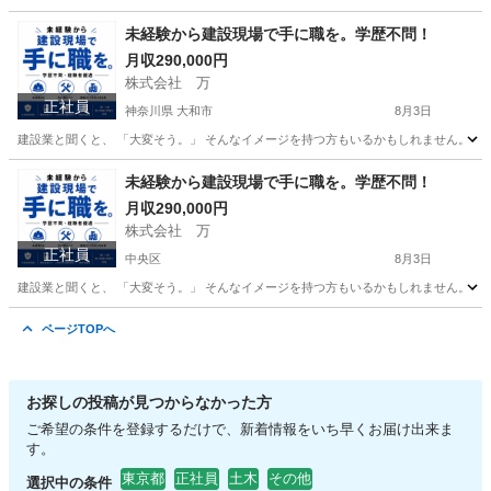
東京
品川区
その他
未経験
未経験から建設現場で手に職を。学歴不問！
月収290,000円
株式会社 万
正社員
神奈川県 大和市
8月3日
建設業と聞くと、 「大変そう。」 そんなイメージを持つ方もいるかもしれません。 で
神奈川
大和市
その他
未経験から建設現場で手に職を。学歴不問！
月収290,000円
株式会社 万
正社員
中央区
8月3日
建設業と聞くと、 「大変そう。」 そんなイメージを持つ方もいるかもしれません。 で
東京
中央区
その他
未経験
ページTOPへ
お探しの投稿が見つからなかった方
ご希望の条件を登録するだけで、新着情報をいち早くお届け出来ま
す。
東京都
正社員
土木
その他
選択中の条件