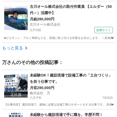
東京
足立区
その他
都内
古川オール株式会社の取付作業員 【エルダー（50
代～）活躍中】
月給280,000円
古川オール株式会社
江戸川区
提携サイト
■ビルサッシ・アルミ商材などを、現場に取り付ける作業をお任せします。 ＜具体的に
東京
江戸川区
鳶職
もっと見る
万
さんのその他の投稿記事：
未経験OK！建設現場で設備工事の「土台づくり」
を担う仕事です。
月収290,000円
株式会社 万
正社員
八王子市
7月31日
【仕事内容】 建設現場で、建物に必要な設備工事のサポートをする仕事です。 具体的には
東京
八王子市
その他
未経験から建設現場で手に職を。学歴不問！