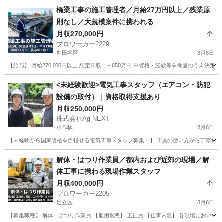
東京
中央区
東銀座駅
施工管理
未経験
橋梁工事の施工管理者／月給27万円以上／残業原
則なし／大規模案件に携われる
月収270,000円
プロワーカー2229
世田谷区
8月6日
【給与】 月給270,000円以上 想定年収：～650万円 ※資格・経験等を考慮のうえ決定
東京
世田谷区
施工管理
<未経験歓迎>電気工事スタッフ（エアコン・防犯
設備の取付）｜資格取得支援あり
月収250,000円
株式会社Ag NEXT
小作駅
8月6日
【未経験から国家資格を目指せる電気工事スタッフ募集！】 工具の使い方から丁寧に教
東京
青梅市
小作駅
内装職人
解体・はつり作業員／都内および近郊の現場／解
体工事に携わる現場作業スタッフ
月収400,000円
プロワーカー2205
足立区
8月6日
【募集職種】 解体・はつり作業員 【雇用形態】 正社員 【仕事内容】 各現場におい