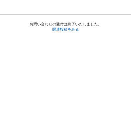
お問い合わせの受付は終了いたしました。
関連投稿をみる
初めての方へ
利用規約
プライバシーポリシー
プライバシー・ステートメント
健全化に資する運用方針
お問い合わせ
運営会社
サイトマップ
ご利用ガイド
フリーワードで探す
PC版で表示
都道府県選択
特定商取引法の表示
利用者情報の外部送信について