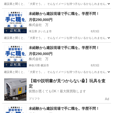
建設業と聞くと、 「大変そう。」 そんなイメージを持つ方もいるかもしれません。 で
埼玉
戸田市
その他
未経験
未経験から建設現場で手に職を。学歴不問！
月収290,000円
株式会社 万
正社員
埼玉県 さいたま市
8月3日
建設業と聞くと、 「大変そう。」 そんなイメージを持つ方もいるかもしれません。 で
埼玉
さいたま市
その他
未経験
未経験から建設現場で手に職を。学歴不問！
月収290,000円
株式会社 万
正社員
神奈川県 横浜市
8月3日
建設業と聞くと、 「大変そう。」 そんなイメージを持つ方もいるかもしれません。 で
神奈川
横浜市
その他
未経験
【箱や説明書が見つからない🤖】玩具を査
定
状態が悪くてもOK！最大限買取します
プリフラ
Ad
未経験から建設現場で手に職を。学歴不問！