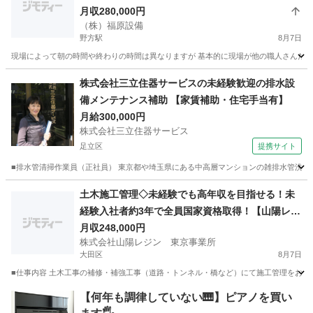
月収280,000円
（株）福原設備
野方駅
8月7日
現場によって朝の時間や終わりの時間は異なりますが 基本的に現場が他の職人さんたちと
東京
中野区
野方駅
その他
株式会社三立住器サービスの未経験歓迎の排水設
備メンテナンス補助 【家賃補助・住宅手当有】
月給300,000円
株式会社三立住器サービス
足立区
提携サイト
■排水管清掃作業員（正社員） 東京都や埼玉県にある中高層マンションの雑排水管洗浄をお
東京
足立区
その他
土木施工管理◇未経験でも高年収を目指せる！未
経験入社者約3年で全員国家資格取得！【山陽レジ
ン】
月収248,000円
株式会社山陽レジン 東京事業所
大田区
8月7日
■仕事内容 土木工事の補修・補強工事（道路・トンネル・橋など）にて施工管理をお任せ
東京
大田区
施工管理
【何年も調律していない🎹】ピアノを買い