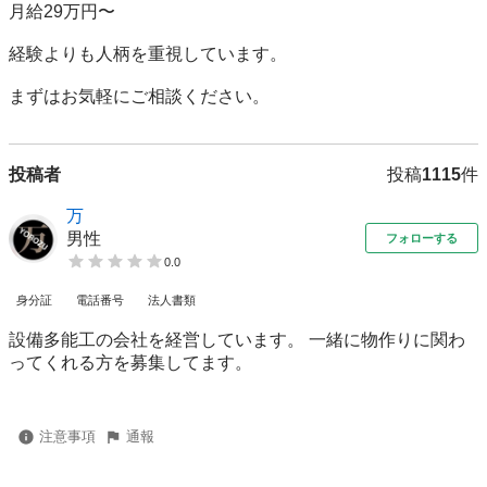
月給29万円〜

経験よりも人柄を重視しています。

投稿者
投稿
1115
件
万
男性
フォローする
0.0
身分証
電話番号
法人書類
設備多能工の会社を経営しています。 一緒に物作りに関わ
ってくれる方を募集してます。
注意事項
通報