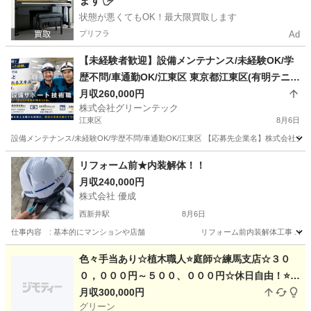
ます🖐️
状態が悪くてもOK！最大限買取します
プリフラ
Ad
【未経験者歓迎】設備メンテナンス/未経験OK/学
歴不問/車通勤OK/江東区 東京都江東区(有明テニス
の森)設備管理
月収260,000円
株式会社グリーンテック
江東区
8月6日
設備メンテナンス/未経験OK/学歴不問/車通勤OK/江東区 【応募先企業名】株式会社グ
東京
江東区
その他
未経験
リフォーム前★内装解体！！
月収240,000円
株式会社 優成
西新井駅
8月6日
仕事内容 : 基本的にマンションや店舗 リフォーム前内装解体工事 . (現場により異
東京
足立区
西新井駅
その他
未経験
色々手当あり☆植木職人⭐庭師☆練馬支店☆３０
０，０００円～５００、０００円☆休日自由！⭐女
性も活躍中！１名のみ募集⭐未経験でも可☆造園ス
月収300,000円
グリーン
タッフ☆☆庭師☆造園☆植木屋☆経験者優遇☆