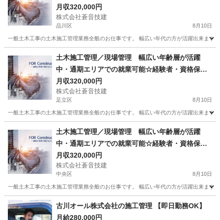
者優遇☆
月収320,000円
株式会社蒼音技建
品川区
8月10日
一般土木工事の土木施工管理業務全般のお仕事です。 幅広い年代の方が活躍出来ます！！
東京
品川区
土木
社員
土木施工管理／現場管理 幅広い年齢層が活躍
中・通期エリアでの就業可能☆経験者・資格保持
者優遇☆
月収320,000円
株式会社蒼音技建
足立区
8月10日
一般土木工事の土木施工管理業務全般のお仕事です。 幅広い年代の方が活躍出来ます！！
東京
足立区
土木
土木施工管理／現場管理 幅広い年齢層が活躍
中・通期エリアでの就業可能☆経験者・資格保持
者優遇☆
月収320,000円
株式会社蒼音技建
中央区
8月10日
一般土木工事の土木施工管理業務全般のお仕事です。 幅広い年代の方が活躍出来ます！！
東京
中央区
土木
社員
古川オール株式会社の施工管理 【即日勤務OK】
月給280,000円