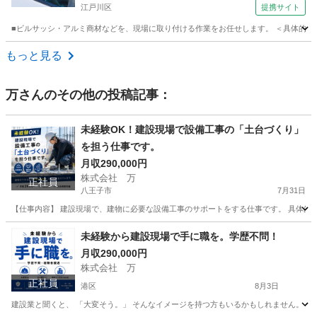
江戸川区
提携サイト
■ビルサッシ・アルミ商材などを、現場に取り付ける作業をお任せします。 ＜具体的に
東京
江戸川区
鳶職
もっと見る
万
さんのその他の投稿記事：
未経験OK！建設現場で設備工事の「土台づくり」
を担う仕事です。
月収290,000円
株式会社 万
正社員
八王子市
7月31日
【仕事内容】 建設現場で、建物に必要な設備工事のサポートをする仕事です。 具体的には
東京
八王子市
その他
未経験から建設現場で手に職を。学歴不問！
月収290,000円
株式会社 万
正社員
港区
8月3日
建設業と聞くと、 「大変そう。」 そんなイメージを持つ方もいるかもしれません。 で