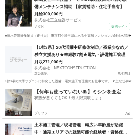
備メンテナンス補助 【家賃補助・住宅手当有】
月給300,000円
株式会社三立住器サービス
足立区
提携サイト
■排水管清掃作業員（正社員） 東京都や埼玉県にある中高層マンションの雑排水管洗浄をお
東京
足立区
その他
【1都3県】20代活躍中研修体制◎／残業少なめ／
独立支援あり★未経験7割★電気・設備施工管理
月収271,000円
株式会社 NEXTCONSTRUCTION
芝公園駅
8月10日
1都3県の大手サブコンに特化した設備・電気施工管理職のお仕事です。 ▼主な仕事内容 
東京
港区
芝公園駅
施工管理
【何年も使っていない🧵】ミシンを査定
状態が悪くてもOK！最大限買取します
プリフラ
Ad
土木施工管理／現場管理 幅広い年齢層が活躍
中・通期エリアでの就業可能☆経験者・資格保持