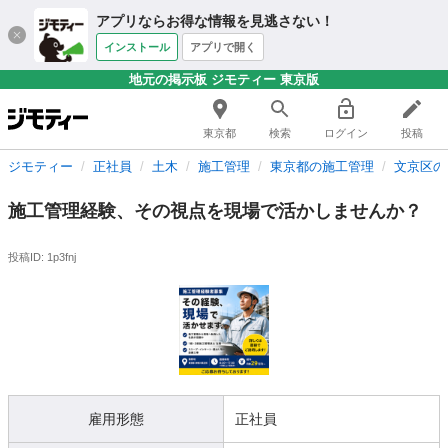
アプリならお得な情報を見逃さない！
インストール
アプリで開く
地元の掲示板 ジモティー 東京版
東京都
検索
ログイン
投稿
ジモティー
正社員
土木
施工管理
東京都の施工管理
文京区の
施工管理経験、その視点を現場で活かしませんか？
投稿ID: 1p3fnj
雇用形態
正社員