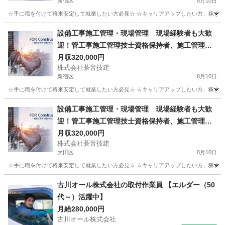
新宿区
8月10日
☆手に職を付けて将来安定して就業したい方必見☆ ☆キャリアアップしたい方、稼ぎたい
東京
新宿区
土木
社員
設備工事施工管理・現場管理 現場経験者も大歓
迎！管工事施工管理技士資格保持者、施工管理経
験者優遇★
月収320,000円
株式会社蒼音技建
新宿区
8月10日
☆手に職を付けて将来安定して就業したい方必見☆ ☆キャリアアップしたい方、稼ぎたい
東京
新宿区
土木
設備工事施工管理・現場管理 現場経験者も大歓
迎！管工事施工管理技士資格保持者、施工管理経
験者優遇★
月収320,000円
株式会社蒼音技建
大田区
8月10日
☆手に職を付けて将来安定して就業したい方必見☆ ☆キャリアアップしたい方、稼ぎたい
東京
大田区
土木
社員
古川オール株式会社の取付作業員 【エルダー（50
代～）活躍中】
月給280,000円
古川オール株式会社