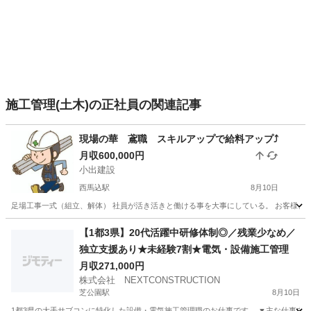
施工管理(土木)の正社員の関連記事
現場の華 鳶職 スキルアップで給料アップ⤴️
月収600,000円
小出建設
西馬込駅
8月10日
足場工事一式（組立、解体） 社員が活き活きと働ける事を大事にしている。 お客様、また
東京
大田区
西馬込駅
鳶職
給料
【1都3県】20代活躍中研修体制◎／残業少なめ／
独立支援あり★未経験7割★電気・設備施工管理
月収271,000円
株式会社 NEXTCONSTRUCTION
芝公園駅
8月10日
1都3県の大手サブコンに特化した設備・電気施工管理職のお仕事です。 ▼主な仕事内容 