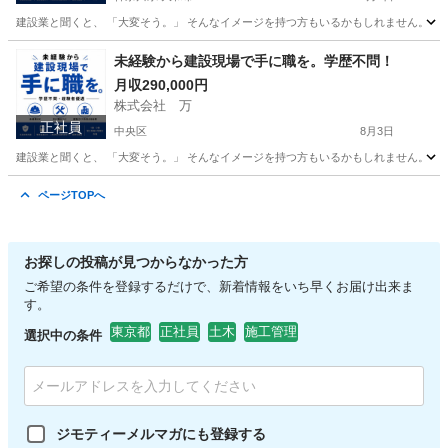
建設業と聞くと、 「大変そう。」 そんなイメージを持つ方もいるかもしれません。 で
神奈川
大和市
その他
未経験から建設現場で手に職を。学歴不問！
月収290,000円
株式会社 万
正社員
中央区
8月3日
建設業と聞くと、 「大変そう。」 そんなイメージを持つ方もいるかもしれません。 で
東京
中央区
その他
未経験
ページTOPへ
お探しの投稿が見つからなかった方
ご希望の条件を登録するだけで、新着情報をいち早くお届け出来ま
す。
東京都
正社員
土木
施工管理
選択中の条件
ジモティーメルマガにも登録する