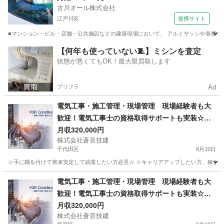
古川オール株式会社
江戸川区
提携サイト
■マンション・ビル・店舗・公共施設などの建築現場において、 アルミサッシや各種アル
東京
江戸川区
鳶職
【何年も使っていない🧵】ミシンを査定
状態が悪くてもOK！最大限買取します
プリフラ
Ad
電気工事・施工管理・現場管理 現場経験者も大
歓迎！電気工事士の資格取得サポートも実装☆若
年層大歓迎♪
月収320,000円
株式会社蒼音技建
千代田区
8月10日
☆手に職を付けて将来安定して就業したい方必見☆ ☆キャリアアップしたい方、稼ぎたい
東京
千代田区
施工管理
電気工事・施工管理・現場管理 現場経験者も大
歓迎！電気工事士の資格取得サポートも実装☆若
年層大歓迎♪
月収320,000円
株式会社蒼音技建