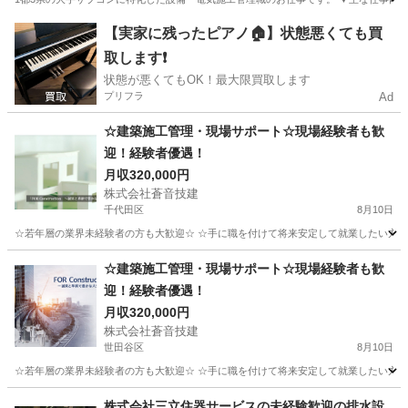
東京
港区
芝公園駅
施工管理
【実家に残ったピアノ🏠】状態悪くても買
取します❗️
状態が悪くてもOK！最大限買取します
プリフラ
Ad
☆建築施工管理・現場サポート☆現場経験者も歓
迎！経験者優遇！
月収320,000円
株式会社蒼音技建
千代田区
8月10日
☆若年層の業界未経験者の方も大歓迎☆ ☆手に職を付けて将来安定して就業したい方必見
東京
千代田区
施工管理
☆建築施工管理・現場サポート☆現場経験者も歓
迎！経験者優遇！
月収320,000円
株式会社蒼音技建
世田谷区
8月10日
☆若年層の業界未経験者の方も大歓迎☆ ☆手に職を付けて将来安定して就業したい方必見
東京
世田谷区
土木
株式会社三立住器サービスの未経験歓迎の排水設