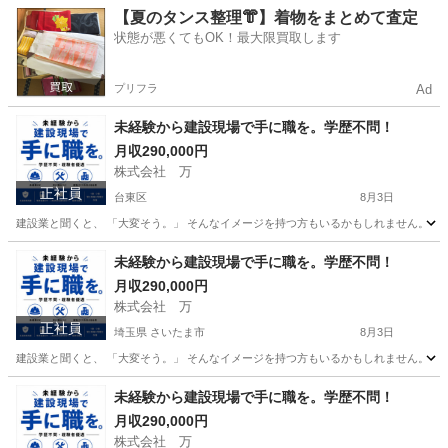
東京
港区
その他
【夏のタンス整理👘】着物をまとめて査定
状態が悪くてもOK！最大限買取します
プリフラ
Ad
未経験から建設現場で手に職を。学歴不問！
月収290,000円
株式会社 万
正社員
台東区
8月3日
建設業と聞くと、 「大変そう。」 そんなイメージを持つ方もいるかもしれません。 で
東京
台東区
その他
未経験
未経験から建設現場で手に職を。学歴不問！
月収290,000円
株式会社 万
正社員
埼玉県 さいたま市
8月3日
建設業と聞くと、 「大変そう。」 そんなイメージを持つ方もいるかもしれません。 で
埼玉
さいたま市
その他
未経験
未経験から建設現場で手に職を。学歴不問！
月収290,000円
株式会社 万