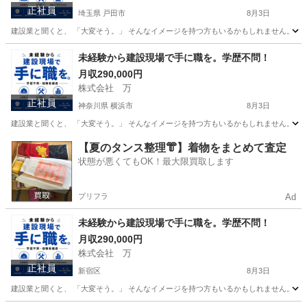
正社員
埼玉県 戸田市
8月3日
建設業と聞くと、 「大変そう。」 そんなイメージを持つ方もいるかもしれません。 で
埼玉
戸田市
その他
未経験
未経験から建設現場で手に職を。学歴不問！
月収290,000円
株式会社 万
正社員
神奈川県 横浜市
8月3日
建設業と聞くと、 「大変そう。」 そんなイメージを持つ方もいるかもしれません。 で
神奈川
横浜市
その他
未経験
【夏のタンス整理👘】着物をまとめて査定
状態が悪くてもOK！最大限買取します
プリフラ
Ad
未経験から建設現場で手に職を。学歴不問！
月収290,000円
株式会社 万
正社員
新宿区
8月3日
建設業と聞くと、 「大変そう。」 そんなイメージを持つ方もいるかもしれません。 で