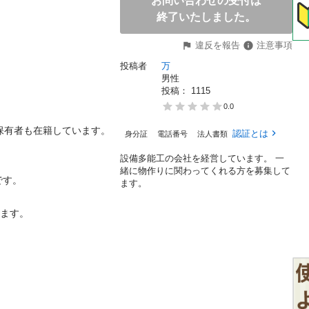
お問い合わせの受付は
終了いたしました。
違反を報告
注意事項
投稿者
万
男性
投稿： 
1115
0.0
者も在籍しています。

認証とは
身分証
電話番号
法人書類
設備多能工の会社を経営しています。 一
緒に物作りに関わってくれる方を募集して


ます。
。
