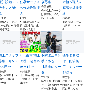
迎】設備メン
住器サービス
き募集
☆植木職人⭐
赤羽橋駅
テナンス/未
の未経験歓迎
庭師☆練馬支
株式会社Crestで
経...
の...
店...
は事業拡大のた
江東区
足立区
め、下記ス...
練馬区
設備メンテナン
■排水管清掃作業
雇用形態 正社☆
ス/未経験OK/学歴
員（正社員） 東
（日勤）9：00～1
不問/車通...
京都や埼玉県...
8...
施工スタッフ
✨【東京/施工
🍀防水工事✨
衛生器具取
募集 月/285
管理・定着率
手に職を！
付 配管施
000円〜...
93％❗】⭐...
【将来のリー
工 メッセー
月島駅
東銀座駅
ダ...
ジ待っ...
【社員募集】 未
【仕事内容】 施
立川市
野方駅
経験、経験者とも
工管理職として、
防水工事 手に職
現場によって朝の
に大募...
建設や...
を！【将来のリー
時間や終わりの時
ダー候補募集...
間は異なりま...