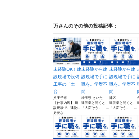
万
さんのその他の投稿記事：
未経験OK！建
未経験から建
未経験から建
設現場で設備
設現場で手に
設現場で手に
工事の「土
職を。学歴不
職を。学歴不
台...
問...
問...
八王子市
埼玉県 さいた...
港区
【仕事内容】 建
建設業と聞くと、
建設業と聞くと、
設現場で、建物に
「大変そう。」 ...
「大変そう。」 ...
必要な...