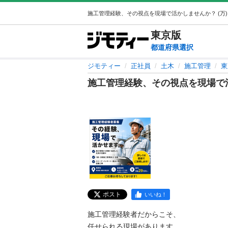
東京
版
都道府県選択
ジモティー
正社員
土木
施工管理
東
施工管理経験、その視点を現場で
ポスト
いいね！
施工管理経験者だからこそ、

任せられる現場があります。
