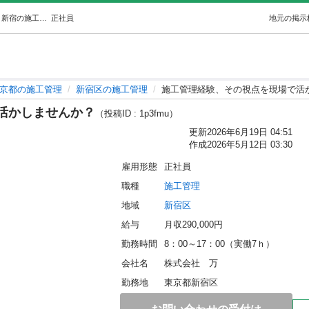
施工管理経験、その視点を現場で活かしませんか？ (万) 新宿の施工管理の正社員の求人情報 株式会社 万｜ジモティー
正社員
地元の掲示
京都の施工管理
新宿区の施工管理
施工管理経験、その視点を現場で活
活かしませんか？
（投稿ID : 1p3fmu）
更新
2026年6月19日 04:51
作成
2026年5月12日 03:30
雇用形態
正社員
職種
施工管理
地域
新宿区
給与
月収290,000円
勤務時間
8：00～17：00（実働7ｈ）
会社名
株式会社　万
勤務地
東京都新宿区