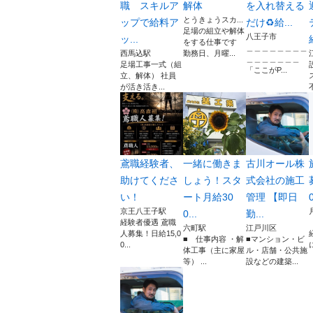
職 スキルア
解体
を入れ替える
とうきょうスカ...
ップで給料ア
だけ♻️給...
足場の組立や解体
八王子市
ッ...
をする仕事です
＿＿＿＿＿＿＿＿
西馬込駅
勤務日、月曜...
＿＿＿＿＿＿＿
足場工事一式（組
「ここがP...
立、解体） 社員
が活き活き...
鳶職経験者、
一緒に働きま
古川オール株
助けてくださ
しょう！スタ
式会社の施工
い！
ート月給30
管理 【即日
京王八王子駅
0...
勤...
経験者優遇 鳶職
六町駅
江戸川区
人募集！日給15,0
■ 仕事内容 ・解
■マンション・ビ
0...
体工事（主に家屋
ル・店舗・公共施
等） ...
設などの建築...