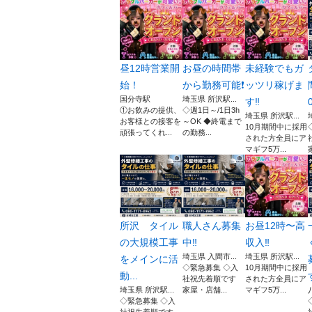
昼12時営業開
お昼の時間帯
未経験でもガ
始！
から勤務可能❗️
ッツリ稼げま
国分寺駅
埼玉県 所沢駅...
す‼️
①お飲みの提供、
◇週1日～/1日3h
埼玉県 所沢駅...
お客様との接客を
～OK ◆終電まで
10月期間中に採用
頑張ってくれ...
の勤務...
された方全員にア
マギフ5万...
所沢 タイル
職人さん募集
お昼12時〜高
の大規模工事
中‼️
収入‼️
埼玉県 入間市...
埼玉県 所沢駅...
をメインに活
◇緊急募集 ◇入
10月期間中に採用
動...
社祝先着順です
された方全員にア
埼玉県 所沢駅...
家屋・店舗...
マギフ5万...
◇緊急募集 ◇入