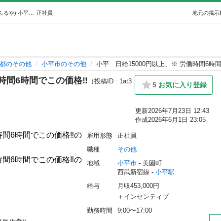
小平日給15000円以上、※ 労働時間6時間でこの価格‼️ (ふるや) 小平のその他の正社員の求人情報 EMG工業｜ジモティー
正社員
地元の掲示
都のその他
小平市のその他
小平 日給15000円以上、※ 労働時間6時間
時間6時間でこの価格‼️
（投稿ID : 1at3
5
お気に入り登録
更新
2026年7月23日 12:43
作成
2026年6月1日 23:05
雇用形態
正社員
職種
その他
地域
小平市
 - 美園町
西武新宿線 - 
小平駅
給与
月収453,000円
＋インセンティブ
勤務時間
9:00〜17:00