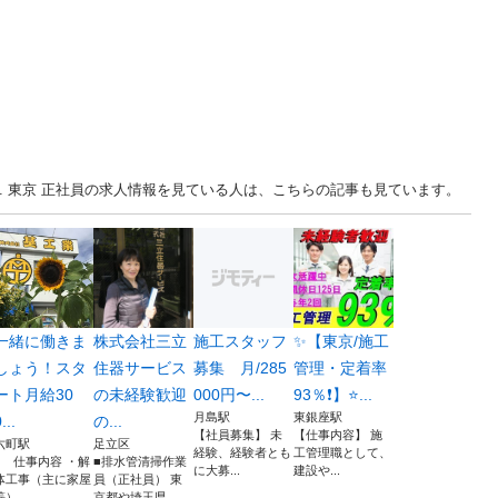
... 東京 正社員の求人情報を見ている人は、こちらの記事も見ています。
一緒に働きま
株式会社三立
施工スタッフ
✨【東京/施工
しょう！スタ
住器サービス
募集 月/285
管理・定着率
ート月給30
の未経験歓迎
000円〜...
93％❗】⭐...
月島駅
東銀座駅
...
の...
【社員募集】 未
【仕事内容】 施
六町駅
足立区
経験、経験者とも
工管理職として、
■ 仕事内容 ・解
■排水管清掃作業
に大募...
建設や...
体工事（主に家屋
員（正社員） 東
） ...
京都や埼玉県...