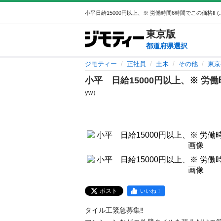
東京
版
都道府県選択
ジモティー
正社員
土木
その他
東京
小平 日給15000円以上、※ 労働
yw）
ポスト
いいね！
タイル工緊急募集‼️
