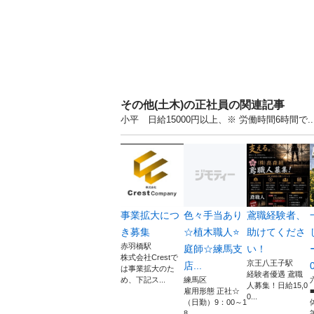
その他(土木)の正社員の関連記事
小平 日給15000円以上、※ 労働時間6時間で
事業拡大につ
色々手当あり
鳶職経験者、
き募集
☆植木職人⭐
助けてくださ
赤羽橋駅
庭師☆練馬支
い！
株式会社Crestで
京王八王子駅
店...
0
は事業拡大のた
経験者優遇 鳶職
め、下記ス...
練馬区
人募集！日給15,0
雇用形態 正社☆
0...
（日勤）9：00～1
8...
等