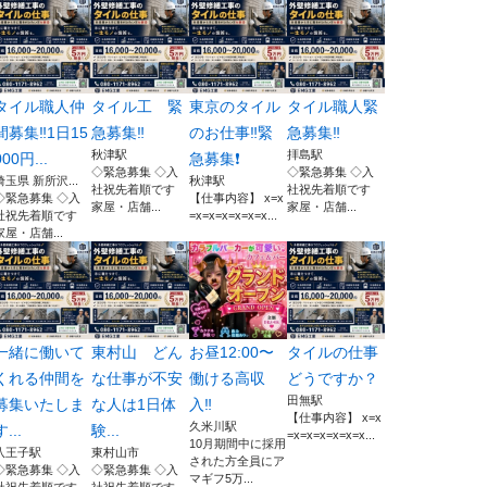
タイル職人仲
タイル工 緊
東京のタイル
タイル職人緊
間募集‼️1日15
急募集‼️
のお仕事‼️緊
急募集‼️
秋津駅
拝島駅
000円...
急募集❗️
◇緊急募集 ◇入
◇緊急募集 ◇入
埼玉県 新所沢...
秋津駅
社祝先着順です
社祝先着順です
◇緊急募集 ◇入
【仕事内容】 x=x
家屋・店舗...
家屋・店舗...
社祝先着順です
=x=x=x=x=x=x...
家屋・店舗...
一緒に働いて
東村山 どん
お昼12:00〜
タイルの仕事
くれる仲間を
な仕事が不安
働ける高収
どうですか？
田無駅
募集いたしま
な人は1日体
入‼️
【仕事内容】 x=x
久米川駅
す...
験...
=x=x=x=x=x=x...
10月期間中に採用
八王子駅
東村山市
された方全員にア
◇緊急募集 ◇入
◇緊急募集 ◇入
マギフ5万...