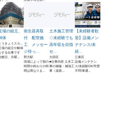
足場の組立、
衛生器具取
土木施工管理
【未経験者歓
解体
付 配管施
◇未経験でも
迎】設備メン
とうきょうスカ...
工 メッセー
高年収を目指
テナンス/未
足場の組立や解体
ジ待っ...
せ...
経...
をする仕事です
勤務日、月曜...
野方駅
大田区
江東区
現場によって朝の
■仕事内容 土木工
設備メンテナン
時間や終わりの時
事の補修・補強工
ス/未経験OK/学歴
間は異なりま...
事（道路...
不問/車通...