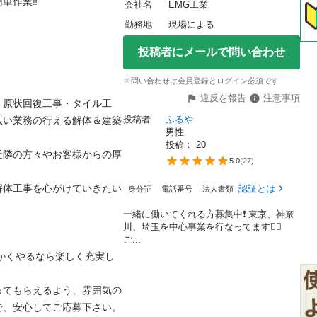
作業‼️

会社名
EMG工業
勤務地
現場による
投稿者にメールで問い合わせ
※問い合わせは会員登録とログイン必須です
違反を報告
注意事項
、原状回復工事・タイル工
投稿者
ふるや
広い業務の行える解体＆建築
男性
投稿： 
20
近隣の方々やお客様からの厚
5.0
(
27
)
解体工事を心がけていきたい
認証とは
身分証
電話番号
法人書類
一緒に働いてくれる方募集中❗️ 東京、神奈
川、埼玉を中心事業を行なってます🙇‍♂️
ご...
かくやるなら楽しく充実し
ってもらえるよう、雰囲気の
、安心してご応募下さい。 
