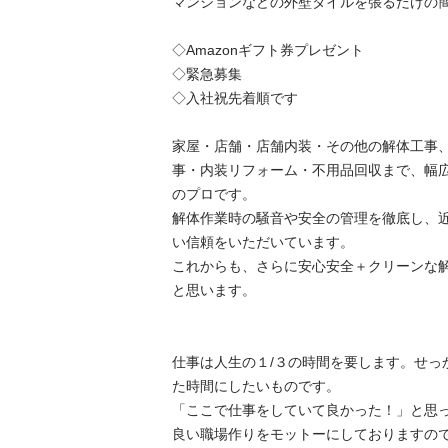
マンションなどの外壁タイルを張るだけの簡単
◇Amazonギフト券プレゼント

◇緊急募集

◇入社祝先着順です

家屋・店舗・店舗内装・その他の解体工事
事・内装リフォーム・不用品回収まで、幅
のプロです。

解体作業時の騒音や安全の管理を徹底し、
い信頼をいただいています。

これからも、さらに安心安全＋クリーンな
と思います。

仕事は人生の１/３の時間を要します。せっ
た時間にしたいものです。 

「ここで仕事をしていて良かった！」と思
良い職場作りをモットーにしておりますので