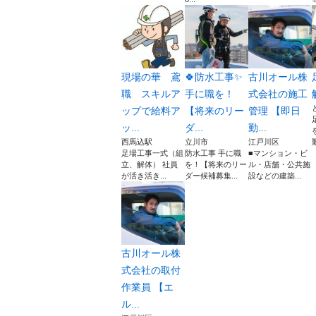
現場の華 鳶
🍀防水工事✨
古川オール株
職 スキルア
手に職を！
式会社の施工
ップで給料ア
【将来のリー
管理 【即日
ッ...
ダ...
勤...
西馬込駅
立川市
江戸川区
足場工事一式（組
防水工事 手に職
■マンション・ビ
立、解体） 社員
を！【将来のリー
ル・店舗・公共施
が活き活き...
ダー候補募集...
設などの建築...
古川オール株
式会社の取付
作業員 【エ
ル...