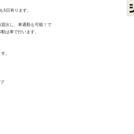
5日有ります。 

の貸出し、車通勤も可能！で
動は車で行います。 



。 

ブ
