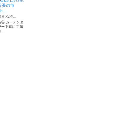
●8/23(日)◎渋
谷蚤の市
Sh…
渋谷区/渋…
渋谷 ガーデンタ
ワー中庭にて 毎
月…