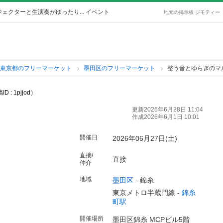
ェクターと生演奏がゆったり... イベント
地元の掲示板 ジモティー
東京都のフリーマーケット
墨田区のフリーマーケット
整う音とゆらぎのマ
D : 1pjjod）
更新2026年6月28日 11:04
作成2026年6月1日 10:01
開催日
2026年06月27日(土)
直接/
直接
仲介
地域
墨田区
-
錦糸
東京メトロ半蔵門線 -
錦糸
町駅
開催場所
墨田区錦糸 MCPビル5階