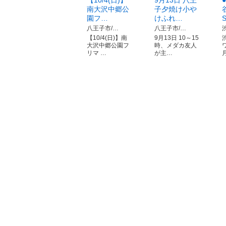
【10/4(日)】
9月13日 八王
南大沢中郷公
子夕焼け小や
園フ…
けふれ…
八王子市/…
八王子市/…
【10/4(日)】南
9月13日 10～15
大沢中郷公園フ
時、メダカ友人
リマ …
が主…