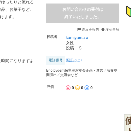
がゆったりと流れる
作品、お菓子など、
お問い合わせの受付は
だけます。
終了いたしました。
違反を報告
注意事項
投稿者
kamiyama a
女性
投稿： 5
な時間になりますよ
電話番号
認証とは
Brio.bygentile主宰演奏会企画・運営／演奏空
間演出／交流会など...
評価
0
0
0