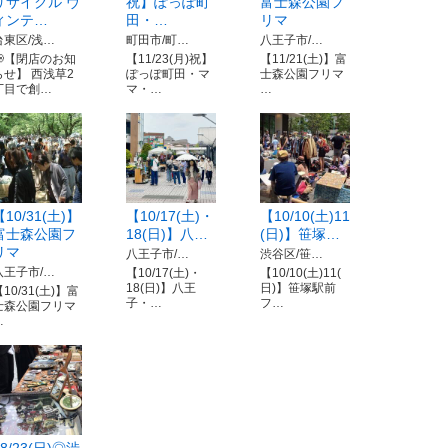
リサイクル ヴ
祝】ぽっぽ町
富士森公園フ
ィンテ…
田・…
リマ
台東区/浅…
町田市/町…
八王子市/…
📢【閉店のお知
【11/23(月)祝】
【11/21(土)】富
らせ】 西浅草2
ぽっぽ町田・マ
士森公園フリマ
丁目で創…
マ・…
…
【10/31(土)】
【10/17(土)・
【10/10(土)11
富士森公園フ
18(日)】八…
(日)】笹塚…
リマ
八王子市/…
渋谷区/笹…
八王子市/…
【10/17(土)・
【10/10(土)11(
18(日)】八王
日)】笹塚駅前
10/31(土)】富
子・…
フ…
士森公園フリマ
…