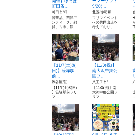
開催】ぽっぽ
ーマーケット
町田蚤…
9/20(…
町田市/町…
北区/赤羽駅
骨董品、西洋ア
フリマイベント
ンティーク、雑
への共同出店を
貨、古布、観…
考えており、…
【11/7(土)8(
【11/3(祝)】
日)】笹塚駅
南大沢中郷公
前…
園フ…
渋谷区/笹…
八王子市/…
【11/7(土)8(日)
【11/3(祝)】南
【
】笹塚駅前フリ
大沢中郷公園フ
マ…
リマ …