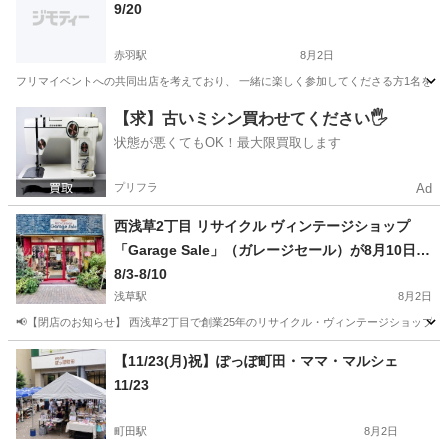
9/20
赤羽駅
8月2日
フリマイベントへの共同出店を考えており、 一緒に楽しく参加してくださる方1名を探して
東京
北区
赤羽駅
フリーマーケット
断捨離
【求】古いミシン買わせてください🖐️
状態が悪くてもOK！最大限買取します
プリフラ
Ad
西浅草2丁目 リサイクル ヴィンテージショップ
「Garage Sale」（ガレージセール）が8月10日ま
で閉店セール＆フリーマーケットを開催中
8/3-8/10
浅草駅
8月2日
📢【閉店のお知らせ】 西浅草2丁目で創業25年のリサイクル・ヴィンテージショップ 「Ga
東京
台東区
浅草駅
フリーマーケット
セール
【11/23(月)祝】ぽっぽ町田・ママ・マルシェ
11/23
町田駅
8月2日