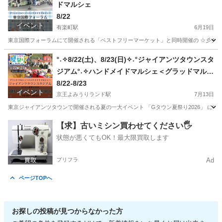
ドマルシェ
8/22
イベント
有楽町駅
6月19日
東京国際フォーラムにて開催される「ベストフリーマーケット」と同時開催の ☆彡グラッド
東京
千代田区
有楽町駅
フリーマーケット
ハンドメイド
°˖✧8/22(土)、8/23(日)✧˖°ジャイアンツタウンスタ
ジアム°˖✧ハンドメイドマルシェ＜グラッドマルシ
ェ＞開催
8/22-8/23
イベント
京王よみうりランド駅
7月13日
東京ジャイアンツタウンで開催される夏の一大イベント 「Gタウン夏祭り2026」 に
東京
稲城市
京王よみうりランド駅
フリーマーケット
【求】古いミシン買わせてください🖐️
状態が悪くてもOK！最大限買取します
ハンドメイド
プリフラ
Ad
ページTOPへ
お探しの投稿が見つからなかった方