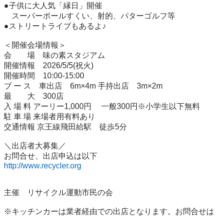
●子供に大人気「縁日」開催

　スーパーボールすくい、射的、パターゴルフ等

●ストリートライブもあるよ♪

＜開催会場情報＞

会　　場　味の素スタジアム

開催情報　2026/5/5(祝火)

開催時間　10:00-15:00

ブ ー ス　車出店　6m×4m 手持出店　3m×2m

最　　大　300店

入 場 料 アーリー1,000円　 一般300円※小学生以下無料

駐 車 場 来場者用有料あり

交通情報 京王線飛田給駅　徒歩5分

＼出店者大募集／

http://www.recycler.org
主催　リサイクル運動市民の会

※キッチンカーは業者経由での出店となります。お問合せは