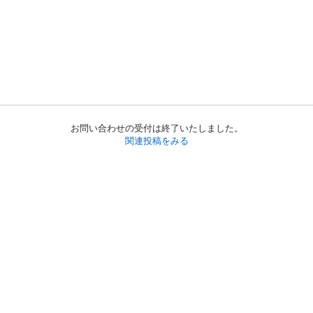
お問い合わせの受付は終了いたしました。
関連投稿をみる
初めての方へ
利用規約
プライバシーポリシー
プライバシー・ステートメント
健全化に資する運用方針
お問い合わせ
運営会社
サイトマップ
ご利用ガイド
フリーワードで探す