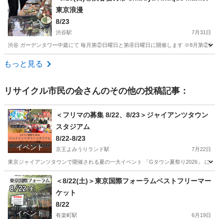
東京浪漫
8/23
渋谷駅
7月31日
渋谷 ガーデンタワー中庭にて 毎月第②日曜日と第④日曜日に開催します ※8月第②日曜
東京
渋谷区
渋谷駅
フリーマーケット
骨董市
もっと見る
リサイクル市民の会
さんのその他の投稿記事：
＜フリマの募集 8/22、8/23＞ジャイアンツタウン
スタジアム
8/22-8/23
イベント
京王よみうりランド駅
7月22日
東京ジャイアンツタウンで開催される夏の一大イベント 「Gタウン夏祭り2026」 に
東京
稲城市
京王よみうりランド駅
フリーマーケット
会場
＜8/22(土)＞東京国際フォーラムベストフリーマー
ケット
8/22
イベント
有楽町駅
6月19日