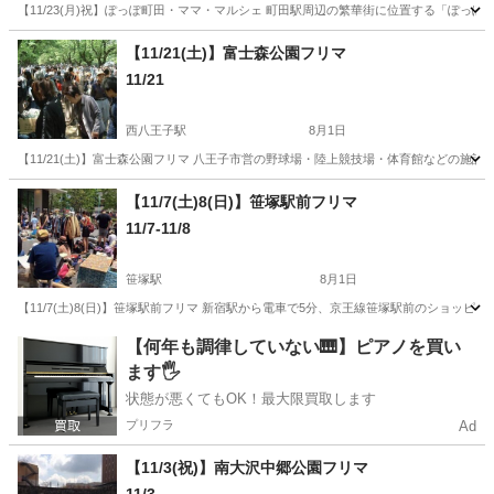
【11/23(月)祝】ぽっぽ町田・ママ・マルシェ 町田駅周辺の繁華街に位置する「ぽっ
東京
町田市
町田駅
フリーマーケット
ママ
【11/21(土)】富士森公園フリマ
11/21
西八王子駅
8月1日
【11/21(土)】富士森公園フリマ 八王子市営の野球場・陸上競技場・体育館などの施
東京
八王子市
西八王子駅
フリーマーケット
フリマ
【11/7(土)8(日)】笹塚駅前フリマ
11/7-11/8
笹塚駅
8月1日
【11/7(土)8(日)】笹塚駅前フリマ 新宿駅から電車で5分、京王線笹塚駅前のショ
東京
渋谷区
笹塚駅
フリーマーケット
フリマ
【何年も調律していない🎹】ピアノを買い
ます🖐️
状態が悪くてもOK！最大限買取します
プリフラ
Ad
【11/3(祝)】南大沢中郷公園フリマ