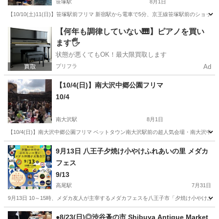
笹塚駅
8月1日
【10/10(土)11(日)】笹塚駅前フリマ 新宿駅から電車で5分、京王線笹塚駅前のシ
東京
渋谷区
笹塚駅
フリーマーケット
フリマ
【何年も調律していない🎹】ピアノを買い
ます🖐️
状態が悪くてもOK！最大限買取します
プリフラ
Ad
【10/4(日)】南大沢中郷公園フリマ
10/4
南大沢駅
8月1日
【10/4(日)】南大沢中郷公園フリマ ベットタウン南大沢駅前の超人気会場・南大沢
東京
八王子市
南大沢駅
フリーマーケット
会場
9月13日 八王子夕焼け小やけふれあいの里 メダカ
フェス
9/13
高尾駅
7月31日
9月13日 10～15時、メダカ友人が主宰するメダカフェスを八王子市「夕焼け小やけふ
東京
八王子市
高尾駅
フリーマーケット
メダカ
●8/23(日)◎渋谷蚤の市 Shibuya Antique Market