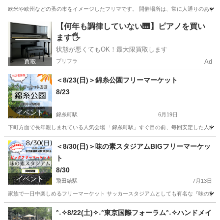
欧米や欧州などの蚤の市をイメージしたフリマです。 開催場所は、常に人通りのある東京
東京
千代田区
有楽町駅
フリーマーケット
【何年も調律していない🎹】ピアノを買い
ます🖐️
リサイクル運動市民の会
状態が悪くてもOK！最大限買取します
プリフラ
Ad
＜8/23(日)＞錦糸公園フリーマーケット
8/23
イベント
錦糸町駅
6月19日
下町方面で長年親しまれている人気会場 「錦糸町駅」すぐ目の前、毎回安定した人出のあ
東京
墨田区
錦糸町駅
フリーマーケット
会場
＜8/30(日)＞味の素スタジアムBIGフリーマーケッ
ト
8/30
イベント
飛田給駅
7月13日
家族で一日中楽しめるフリーマーケット サッカースタジアムとしても有名な『味の素スタジ
東京
調布市
飛田給駅
フリーマーケット
会場
°˖✧8/22(土)✧˖°東京国際フォーラム°˖✧ハンドメイ