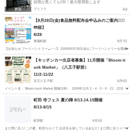
状態が悪くてもOK！最大限買取します
プリフラ
Ad
【8月28日(金)食品無料配布会申込みのご案内🙋🏻‍♀️
🤲🏻】
8/28
東陽町駅
8月7日
【お知らせ フードパントリー🍳✨✨】 2026年8月28日(金)にフードパントリーを開催い
東京
江東区
東陽町駅
地域/お祭り
フードパントリー
【キッチンカー出店者募集】11月開催「Bloom tr
uck Market」（八王子駅前）
11/2-11/22
京王八王子駅
8月6日
イベント名： Bloom truck Market 開催日時： 2026年11月 2・4・5・6・21・22日 1
東京
八王子市
京王八王子駅
地域/お祭り
Bloom
町田 寺フェス 夏の陣 8/13.14.15開催
8/13-8/15
町田駅
8月5日
まだ間に合う! この夏、町田ちかくで 出店先を探しているあなた! まだ間に合うイベントが