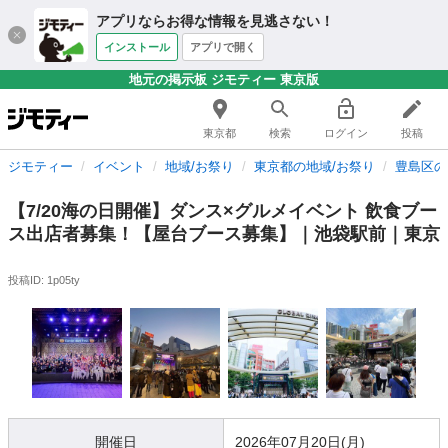
アプリならお得な情報を見逃さない！
インストール
アプリで開く
地元の掲示板 ジモティー 東京版
東京都
検索
ログイン
投稿
ジモティー
イベント
地域/お祭り
東京都の地域/お祭り
豊島区の
【7/20海の日開催】ダンス×グルメイベント 飲食ブー
ス出店者募集！【屋台ブース募集】｜池袋駅前｜東京
投稿ID: 1p05ty
開催日
2026年07月20日(月)