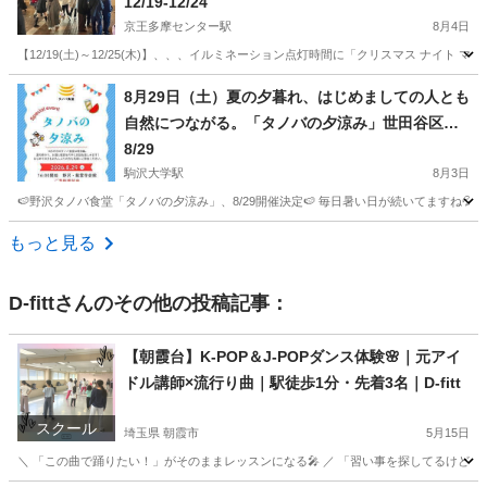
12/19-12/24
京王多摩センター駅
8月4日
【12/19(土)～12/25(木)】、、、イルミネーション点灯時間に「クリスマス ナイト マーケット
東京
多摩市
京王多摩センター駅
地域/お祭り
キッチンカー
8月29日（土）夏の夕暮れ、はじめましての人とも
自然につながる。「タノバの夕涼み」世田谷区野
沢で開催！
8/29
駒沢大学駅
8月3日
🍉野沢タノバ食堂「タノバの夕涼み」、8/29開催決定🍉 毎日暑い日が続いてますね
東京
世田谷区
駒沢大学駅
地域/お祭り
もっと見る
D-fitt
さんのその他の投稿記事：
【朝霞台】K-POP＆J-POPダンス体験🌸｜元アイ
ドル講師×流行り曲｜駅徒歩1分・先着3名｜D-fitt
スクール
埼玉県 朝霞市
5月15日
＼ 「この曲で踊りたい！」がそのままレッスンになる🎤 ／ 「習い事を探してるけど、どこも