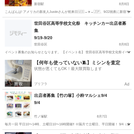
新宿駅
8月8日
こんばんは! アメリカの新友人Justinさんが初来日🇺🇸→✈️→🇯🇵、9/22祝夜に新宿で遊びます
東京
新宿区
新宿駅
地域/お祭り
国際交流
世田谷区高等学校文化祭 キッチンカー出店者募
集
9/19-9/20
世田谷区
8月8日
イベント募集のお知らせとなります。 【イベント名】 世田谷区高等学校文化祭イベント 【日時】
東京
世田谷区
地域/お祭り
文化祭
【何年も使っていない🧵】ミシンを査定
状態が悪くてもOK！最大限買取します
プリフラ
Ad
出店者募集【竹の塚】小粋マルシェ9/4
9/4
竹ノ塚駅
8月7日
毎月一回 平日10〜14時、土曜日10〜16時開催‼️ ※隔月で土曜日、平日開催！ 9/4（金
東京
足立区
竹ノ塚駅
地域/お祭り
マルシェ