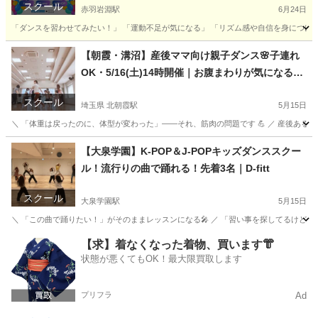
スクール
赤羽岩淵駅
6月24日
「ダンスを習わせてみたい！」 「運動不足が気になる」 「リズム感や自信を身につけてほ
東京
北区
赤羽岩淵駅
その他
キッズダンススクール
【朝霞・溝沼】産後ママ向け親子ダンス🌸子連れ
OK・5/16(土)14時開催｜お腹まわりが気になる方
へ｜D-fitt
スクール
埼玉県 北朝霞駅
5月15日
＼ 「体重は戻ったのに、体型が変わった」——それ、筋肉の問題です 💪 ／ 産後あるあ
埼玉
朝霞市
北朝霞駅
ヒップホップ
親子
【大泉学園】K-POP＆J-POPキッズダンススクー
ル！流行りの曲で踊れる！先着3名｜D-fitt
スクール
大泉学園駅
5月15日
＼ 「この曲で踊りたい！」がそのままレッスンになる🎤 ／ 「習い事を探してるけど、どこも
東京
練馬区
大泉学園駅
ダンス
ものまね
【求】着なくなった着物、買います👘
状態が悪くてもOK！最大限買取します
プリフラ
Ad