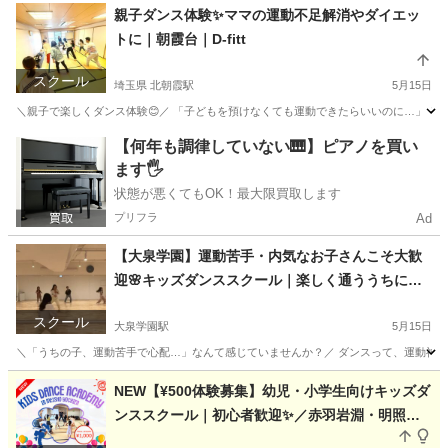
埼玉
朝霞市
ダンス
無料
親子ダンス体験✨ママの運動不足解消やダイエッ
トに｜朝霞台｜D-fitt
スクール
埼玉県 北朝霞駅
5月15日
＼親子で楽しくダンス体験😊／ 「子どもを預けなくても運動できたらいいのに…」 そんな
埼玉
朝霞市
北朝霞駅
ヒップホップ
運動不足
【何年も調律していない🎹】ピアノを買い
ます🖐️
状態が悪くてもOK！最大限買取します
プリフラ
Ad
【大泉学園】運動苦手・内気なお子さんこそ大歓
迎🌸キッズダンススクール｜楽しく通ううちに自
信がついた！先着3名
スクール
大泉学園駅
5月15日
＼「うちの子、運動苦手で心配…」なんて感じていませんか？／ ダンスって、運動神経がい
東京
練馬区
大泉学園駅
その他
POP
NEW【¥500体験募集】幼児・小学生向けキッズダ
ンススクール｜初心者歓迎✨／赤羽岩淵・明照幼
稚園