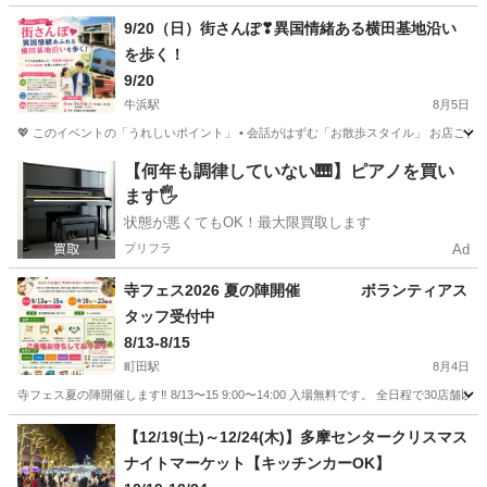
東京
町田市
町田駅
地域/お祭り
フェス
9/20（日）街さんぽ❣異国情緒ある横田基地沿い
を歩く！
9/20
牛浜駅
8月5日
💖 このイベントの「うれしいポイント」 • 会話がはずむ「お散歩スタイル」 お店ご
東京
福生市
牛浜駅
地域/お祭り
アメリカン雑貨
【何年も調律していない🎹】ピアノを買い
ます🖐️
状態が悪くてもOK！最大限買取します
プリフラ
Ad
寺フェス2026 夏の陣開催 ボランティアス
タッフ受付中
8/13-8/15
町田駅
8月4日
寺フェス夏の陣開催します‼️ 8/13〜15 9:00〜14:00 入場無料です。 全日程で3
東京
町田市
町田駅
地域/お祭り
ボランティアスタッフ
【12/19(土)～12/24(木)】多摩センタークリスマス
ナイトマーケット【キッチンカーOK】