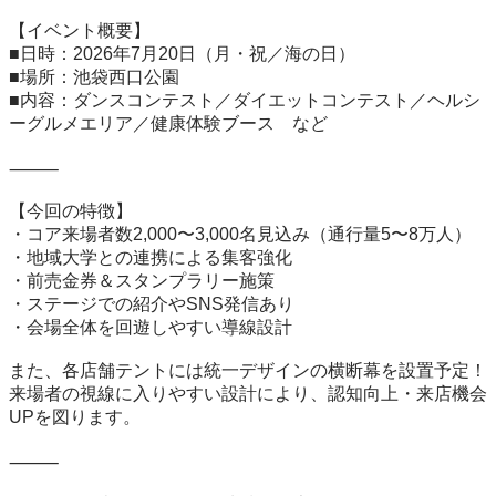
【イベント概要】

■日時：2026年7月20日（月・祝／海の日）

■場所：池袋西口公園

■内容：ダンスコンテスト／ダイエットコンテスト／ヘルシ
ーグルメエリア／健康体験ブース　など

⸻

【今回の特徴】

・コア来場者数2,000〜3,000名見込み（通行量5〜8万人）

・地域大学との連携による集客強化

・前売金券＆スタンプラリー施策

・ステージでの紹介やSNS発信あり

・会場全体を回遊しやすい導線設計

また、各店舗テントには統一デザインの横断幕を設置予定！

来場者の視線に入りやすい設計により、認知向上・来店機会
UPを図ります。

⸻
