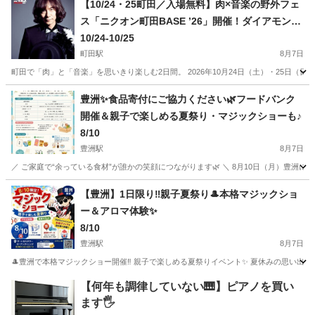
【10/24・25町田／入場無料】肉×音楽の野外フェ
ス「ニクオン町田BASE ’26」開催！ダイアモンド
☆ユカイ、Ｔ字路s、Chage×吉田山田による「吉
10/24-10/25
田山田柴田」、GoodMoon出演決定！町田シバヒ
町田駅
8月7日
ロに人気アーティストと肉料理が集結！家族・子
町田で「肉」と「音楽」を思いきり楽しむ2日間。 2026年10月24日（土）・25日
ども連れのお出かけにもおすすめ
東京
町田市
町田駅
地域/お祭り
会場
豊洲✨食品寄付にご協力ください🌿フードバンク
開催＆親子で楽しめる夏祭り・マジックショーも♪
8/10
豊洲駅
8月7日
／ ご家庭で“余っている食材”が誰かの笑顔につながります🌿 ＼ 8月10日（月）豊洲にて、 d
東京
江東区
豊洲駅
地域/お祭り
フードバンク
【豊洲】1日限り‼️親子夏祭り🎩本格マジックショ
ー＆アロマ体験✨
8/10
豊洲駅
8月7日
🎩豊洲で本格マジックショー開催‼️ 親子で楽しめる夏祭りイベント✨ 夏休みの思い出作りに
東京
江東区
豊洲駅
地域/お祭り
夏祭り
【何年も調律していない🎹】ピアノを買い
ます🖐️