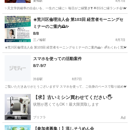
巣鴨駅
8月7日
✨天文学的確率の出会いを、一生のご縁に✨ 毎日がご縁繋ぎ❣️ 🌟EGSご縁ランチ会Vol.1,
東京
豊島区
巣鴨駅
その他
ランチ
☀️荒川区倫理法人会 第103回 経営者モーニングセ
ミナーのご案内🌅✨
8/8
三ノ輪駅
8月7日
☀️荒川区倫理法人会 第103回 経営者モーニングセミナーのご案内🌅✨ 🌈わくわく荒川区
東京
荒川区
三ノ輪駅
その他
ハイエナ
スマホを使っての活動案件
8/7-9/7
渋谷駅
8月7日
ご覧いただきありがとうございます💡 スマホを使って、ご自身のペースで取り組める活動
東京
渋谷区
渋谷駅
その他
ペース
【求】古いミシン買わせてください🖐️
状態が悪くてもOK！最大限買取します
プリフラ
Ad
【参加者募集！】流しそうめん会