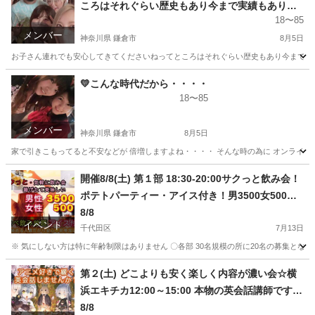
ころはそれぐらい歴史もあり今まで実績もありま
18〜85
すので、ただこちら保護者ではありませんので
メンバー
ね？ お子さん連れもOKです★飲み会だけが全
神奈川県 鎌倉市
8月5日
てのイベントじゃないサークルへ都内や神奈川で
お子さん連れでも安心してきてくださいねってところはそれぐらい歴史もあり今まで実
活動してる社会人サークルメンバー募集中ですオ
神奈川
鎌倉市
その他
未婚
💛こんな時代だから・・・・
ンラインもあります★💛変な業者につかまるより
18〜85
是非このコスパ安心安全なサークルへ☆彡スタッ
フ共々きずいたら2020年で１０年経っていました
メンバー
神奈川県 鎌倉市
8月5日
💛既婚未婚老若男女問わず是非★参加下さい💛☆
家で引きこもってると不安などが 倍増しますよね・・・・ そんな時の為に オンラインで
お子さんから大人までが楽しめる★毎週末等行っ
神奈川
鎌倉市
ています💛
その他
規約
開催8/8(土) 第１部 18:30-20:00サクっと飲み会！
ポテトパーティー・アイス付き！男3500女500
円・初回割引500円男女共にあり食べ飲み放題社会
8/8
イベント
人中心
千代田区
7月13日
※ 気にしない方は特に年齢制限はありません 〇各部 30名規模の所に20名の募集となりま
東京
千代田区
その他
会場
第２(土) どこよりも安く楽しく内容が濃い会☆横
浜エキチカ12:00～15:00 本物の英会話講師ですが
アニメが好きだし緩くしたいからアニメ好きの英
8/8