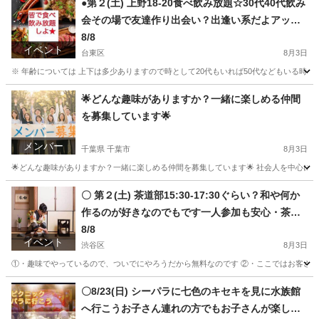
●第２(土) 上野18-20食べ飲み放題☆30代40代飲み
会その場で友達作り出会い？出逢い系だよアット
ホームに初参加、一人参加大歓迎、飲み放題メニ
8/8
イベント
ューも多いいです途中参加、途中退席も可
台東区
8月3日
※ 年齢については 上下は多少ありますので時として20代もいれば50代などもいる時も
東京
台東区
その他
40代
🌟どんな趣味がありますか？一緒に楽しめる仲間
を募集しています🌟
メンバー
千葉県 千葉市
8月3日
🌟どんな趣味がありますか？一緒に楽しめる仲間を募集しています🌟 社会人を中心に、気
千葉
千葉市
その他
趣味
〇 第２(土) 茶道部15:30-17:30ぐらい？和や何か
作るのが好きなのでもです一人参加も安心・茶道
しながら・気持ちも落ち着けて和の心・女性らし
8/8
イベント
くいかがですか？
渋谷区
8月3日
①・趣味でやっているので、ついでにやろうだから無料なのです ②・ここではお客さんで
東京
渋谷区
その他
サークル
〇8/23(日) シーパラに七色のキセキを見に水族館
へ行こうお子さん連れの方でもお子さんが楽しめ