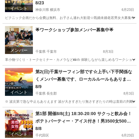
ると思います☆参加費無料で16-20時ぐらいですか
8/23
イベント
ね？
神奈川県 横浜市
6月23日
ピクニック企画だから会費は無料、お子さん連れ大歓迎☆既婚未婚老若男女大募集中です
神奈川
横浜市
その他
無料
🌟ワークショップ参加メンバー募集中🌟
メンバー
千葉県 千葉市
8月3日
革小物づくり・トークセミナー・カメラなど📸👜 体験しながら楽しめるワークショップ
千葉
千葉市
その他
募集中
第2(日)千葉サーフィン部です☆上手い下手関係な
くメンバー募集です、ローカルルールもあります
し少人数にて行いますので安心ください現地集合
8/9
イベント
現地解散です参加費無料です
千葉県 長生郡
8月3日
※ 波次第で急な中止もありえます 波が大きすぎたり無さすぎたりの時は直前の判断にな
千葉
長生郡
その他
無料
第1部 開催8/8(土) 18:30-20:00 サクっと飲み会！
ポテトパーティー・アイス付き！男3500女500
円・初回割引500円男女共にあり食べ飲み放題社会
8/8
イベント
人中心
千代田区
6月23日