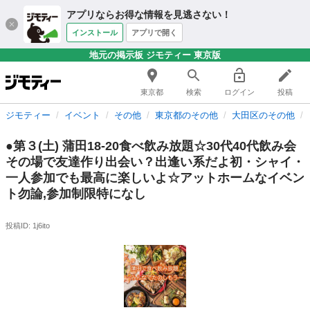
アプリならお得な情報を見逃さない！
インストール
アプリで開く
地元の掲示板 ジモティー 東京版
東京都
検索
ログイン
投稿
ジモティー
イベント
その他
東京都のその他
大田区のその他
●第３(土) 蒲田18-20食べ飲み放題☆30代40代飲み会
その場で友達作り出会い？出逢い系だよ初・シャイ・
一人参加でも最高に楽しいよ☆アットホームなイベン
ト勿論,参加制限特になし
投稿ID: 1j6ito