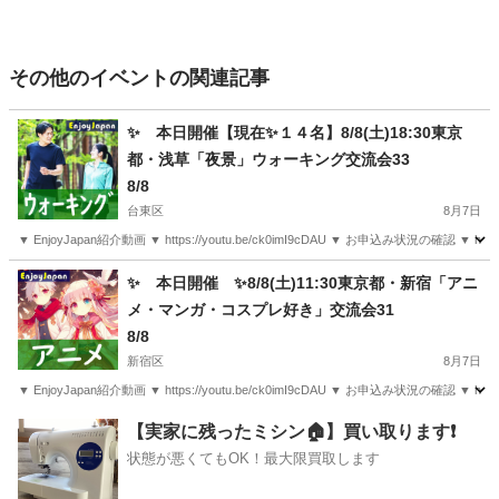
その他のイベントの関連記事
✨ 本日開催【現在✨１４名】8/8(土)18:30東京
都・浅草「夜景」ウォーキング交流会33
8/8
台東区
8月7日
▼ EnjoyJapan紹介動画 ▼ https://youtu.be/ck0imI9cDAU ▼ お申込み状況の確認 ▼ http
東京
台東区
その他
コチラ
✨ 本日開催 ✨8/8(土)11:30東京都・新宿「アニ
メ・マンガ・コスプレ好き」交流会31
8/8
新宿区
8月7日
▼ EnjoyJapan紹介動画 ▼ https://youtu.be/ck0imI9cDAU ▼ お申込み状況の確認 ▼ http
東京
新宿区
その他
会場
【実家に残ったミシン🏠】買い取ります❗️
状態が悪くてもOK！最大限買取します