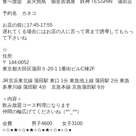
食べ放題　炭火焼鳥　個室居酒屋　鉄神 TESSHIN　蒲田店

予約名　カネコ

お店の前に17:45-17:55

遅れてくる場合にはお店の人に言って席まで誘導してもらっ
て下さいね

☆

住所

〒 144-0052

東京都大田区蒲田５-20-1 1番街ビルC棟2F

JR京浜東北線 蒲田駅 東口 1分 東急池上線 蒲田駅 2分 東急
多摩川線 蒲田駅 4分　京急本線 京急蒲田駅 6分

＜内容＞

飲み放題コース料理になります

仲間の輪広げてくださいね（*^_^*）

会費　　　　男子4600　　女子3100

○☆●★○☆●★○☆●★○☆●○☆●
