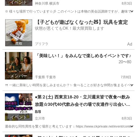
イベント
会話教室貸切1000円でコーヒ―付きロープライス
神奈川県 横浜市
8月3日
です、途中参加途中退席可です誰もが楽しめる会
※ 様々な場所で行っています☆彡 このイベントは本物の英会話講師ですが、趣味でアニ
です
神奈川
横浜市
その他
コーヒ
【子どもが遊ばなくなった🧸】玩具を査定
状態が悪くてもOK！最大限買取します
プリフラ
Ad
「美味しい！」をみんなで楽しめるイベントです♪
20〜80
メンバー
千葉県 千葉市
7月8日
🍴 一緒に美味しい時間を楽しみませんか？✨ 食べることが好きな仲間が集まるイベントで
千葉
千葉市
その他
40代
●第２(土) 西東京18-20・立川週末皆で夜食べ飲み
放題☆30代40代飲み会その場で友達作り出会い？
出逢い系だよ☆初・シャイ・一人参加でも最高に
8/8
イベント
楽しいよ☆アットホームなイベントで盛り上がっ
立川市
8月3日
ちゃおう
運命的な同性異性を繋ぐ場所と考えています ↓ https://www.ckprivate.net/event/conten
東京
立川市
その他
40代