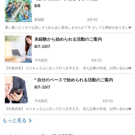
8/8
新宿駅
8月7日
暑い夏にピッタリな流しそうめん会に参加しませんか？🎐 少しでも興味がありましたら
東京
新宿区
新宿駅
その他
流しそうめん
未経験から始められる活動のご案内
8/7-10/7
千代田区
8月7日
【作業内容】 カリキュラムに沿って行う文字入力、 求人記事の作成、お問い合わせ対応、
東京
千代田区
その他
ペース
* 自分のペースで始められる活動のご案内
8/7-10/7
千代田区
8月7日
【作業内容】 カリキュラムに沿って行う文字入力、 求人記事の作成、お問い合わせ対応、
東京
千代田区
その他
ペース
もっと見る