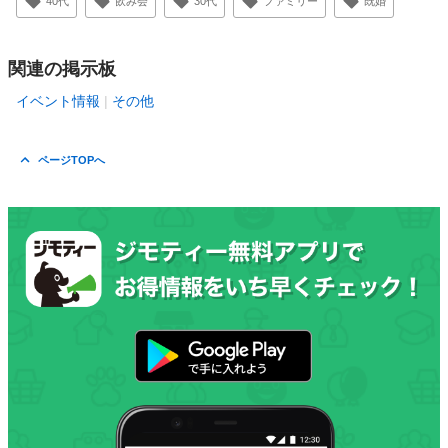
40代
飲み会
30代
ファミリー
既婚
関連の掲示板
イベント情報
その他
ページTOPへ