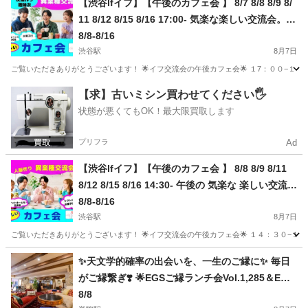
【渋谷Ifイフ】【午後のカフェ会 】 8/7 8/8 8/9 8/
11 8/12 8/15 8/16 17:00- 気楽な楽しい交流会。
人との繋がりで楽しい未来へ
8/8-8/16
渋谷駅
8月7日
ご覧いただきありがとうございます！ 🌟イフ交流会の午後カフェ会🌟 １7：００−１８
東京
渋谷区
渋谷駅
その他
会場
【求】古いミシン買わせてください🖐️
状態が悪くてもOK！最大限買取します
プリフラ
Ad
【渋谷Ifイフ】【午後のカフェ会 】 8/8 8/9 8/11
8/12 8/15 8/16 14:30- 午後の 気楽な 楽しい交流
会。人との繋がりで楽しい未来へ 🎵
8/8-8/16
渋谷駅
8月7日
ご覧いただきありがとうございます！ 🌟イフ交流会の午後カフェ会🌟 １４：３０−１５
東京
渋谷区
渋谷駅
その他
会場
✨天文学的確率の出会いを、一生のご縁に✨ 毎日
がご縁繋ぎ❣️ 🌟EGSご縁ランチ会Vol.1,285＆EGS
ご縁カフェ会Vol.1,214🌟
8/8