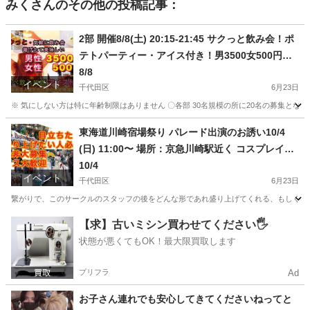
みく
さんのその他の投稿記事：
2部 開催8/8(土) 20:15-21:45 サクっと飲み会！ポ
テトパーティー・アイス付き！男3500女500円・
初回割引500円男女共にあり食べ飲み放題パスタ・
8/8
イベント
サラダ付き社会人中心
千代田区
6月23日
※ 気にしない方は特に年齢制限はありません 〇各部 30名規模の所に20名の募集となりま
東京
千代田区
その他
東海道川崎宿場祭り パレード出演のお誘い10/4
(日) 11:00〜 場所：京急川崎駅近く コスプレイヤ
ーから様々（パフォーマン ス大歓迎）参加費は無
10/4
イベント
料
千代田区
6月23日
繋がりで、このサークルのスタッフの後をどんな形であれ盛り上げてくれる、もしくは目立ちたい方ぜ
東京
千代田区
その他
コスプレイヤー
【求】古いミシン買わせてください🖐️
状態が悪くてもOK！最大限買取します
プリフラ
Ad
お子さん連れでも安心してきてくださいねってと