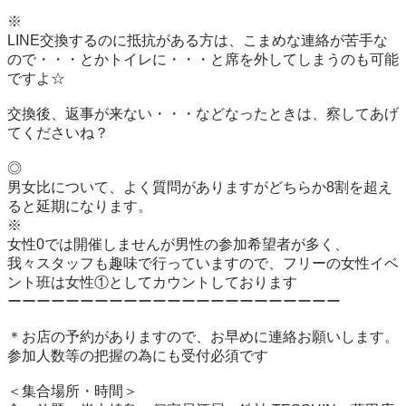
※

LINE交換するのに抵抗がある方は、こまめな連絡が苦手な
ので・・・とかトイレに・・・と席を外してしまうのも可能
ですよ☆

交換後、返事が来ない・・・などなったときは、察してあげ
てくださいね？

◎

男女比について、よく質問がありますがどちらか8割を超え
ると延期になります。

※

女性0では開催しませんが男性の参加希望者が多く、

我々スタッフも趣味で行っていますので、フリーの女性イベ
ント班は女性①としてカウントしております

ーーーーーーーーーーーーーーーーーーーーーーー

＊お店の予約がありますので、お早めに連絡お願いします。

参加人数等の把握の為にも受付必須です

＜集合場所・時間＞　
