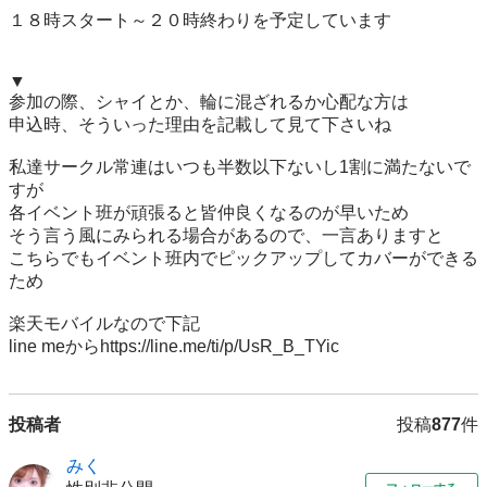
１８時スタート～２０時終わりを予定しています

▼

参加の際、シャイとか、輪に混ざれるか心配な方は

申込時、そういった理由を記載して見て下さいね

私達サークル常連はいつも半数以下ないし1割に満たないで
すが

各イベント班が頑張ると皆仲良くなるのが早いため

そう言う風にみられる場合があるので、一言ありますと

こちらでもイベント班内でピックアップしてカバーができる
ため

楽天モバイルなので下記

投稿者
投稿
877
件
みく