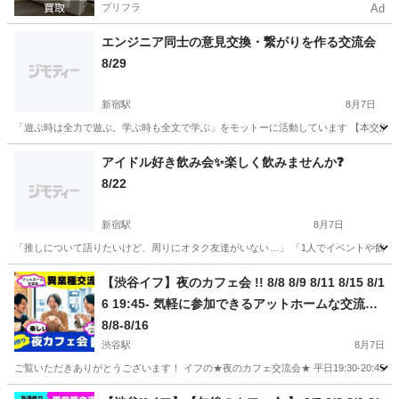
プリフラ
Ad
エンジニア同士の意見交換・繋がりを作る交流会
8/29
新宿駅
8月7日
「遊ぶ時は全力で遊ぶ。学ぶ時も全文で学ぶ」をモットーに活動しています 【本交流会
東京
新宿区
新宿駅
その他
繋がり
アイドル好き飲み会✨楽しく飲みませんか❓
8/22
新宿駅
8月7日
「推しについて語りたいけど、周りにオタク友達がいない…」 「1人でイベントや飲み会に
東京
新宿区
新宿駅
その他
飲み会
【渋谷イフ】夜のカフェ会 !! 8/8 8/9 8/11 8/15 8/1
6 19:45- 気軽に参加できるアットホームな交流
会！着席で楽しくトーク!! 一人参加ほとんど
8/8-8/16
渋谷駅
8月7日
ご覧いただきありがとうございます！ イフの★夜のカフェ交流会★ 平日19:30-20:45、土
東京
渋谷区
渋谷駅
その他
会場