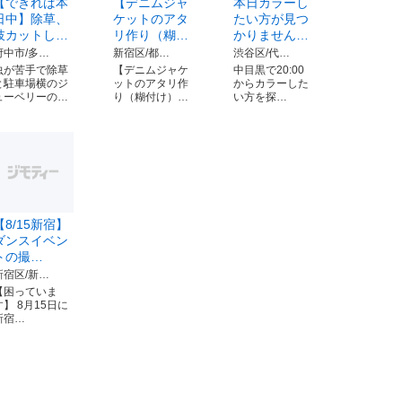
【できれば本
【デニムジャ
本日カラーし
日中】除草、
ケットのアタ
たい方が見つ
枝カットし…
リ作り（糊…
かりません…
府中市/多…
新宿区/都…
渋谷区/代…
虫が苦手で除草
【デニムジャケ
中目黒で20:00
と駐車場横のジ
ットのアタリ作
からカラーした
ューベリーの…
り（糊付け）…
い方を探…
【8/15新宿】
ダンスイベン
トの撮…
新宿区/新…
【困っていま
す】 8月15日に
新宿…