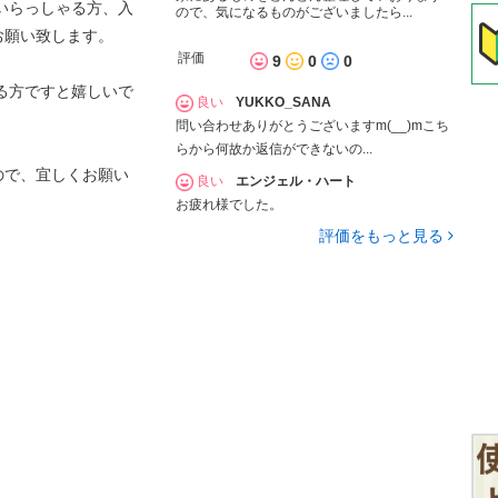
ていらっしゃる方、入
ので、気になるものがございましたら...
お願い致します。
評価
9
0
0
ゃる方ですと嬉しいで
良い
YUKKO_SANA
問い合わせありがとうございますm(__)mこち
らから何故か返信ができないの...
ので、宜しくお願い
良い
エンジェル・ハート
お疲れ様でした。
評価をもっと見る