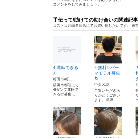
コメントをしてみましょう。
手伝って/助けての助け合いの関連記事
コストコ川崎倉庫店にてお買い物したいです。 東京
4t運転できる
✨無料✨パー
方
マモデル募集
🌀
町田市/町…
中央区/銀…
横浜市都筑にて
4tダンプ運転で
ご覧いただきあ
きる方募集…
りがとうござい
ます。 銀座…