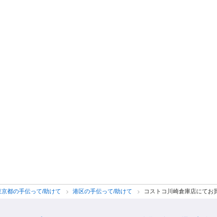
東京都の手伝って/助けて
港区の手伝って/助けて
コストコ川崎倉庫店にてお