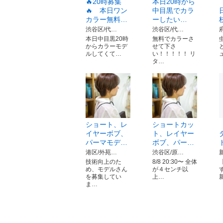
🔥20時募集
本日20時から
🔥 本日ワン
中目黒でカラ
カラー無料…
ーしたい…
渋谷区/代…
渋谷区/代…
本日中目黒20時
無料でカラーさ
からカラーモデ
せて下さ
ルしてくて…
い！！！！！ リ
タ…
ショート、レ
ショートカッ
イヤーボブ、
ト、レイヤー
パーマモデ…
ボブ、パー…
港区/外苑…
渋谷区/原…
技術向上のた
8/8 20:30〜 全体
め、モデルさん
が４センチ以
を募集してい
上…
ま…