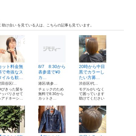
 助け合い を見ている人は、こちらの記事も見ています。
カット料金無
8/7 8:30から
20時から中目
料で奇抜なス
表参道で¥0
黒でカラーし
タイルも歓…
カ…
たい方募…
世田谷区/…
港区/表参…
渋谷区/代…
伸びきった髪を
チェックのため
モデルがいなく
サッパリさせて
無料で8:30から
て困っています
ヘアドネーシ…
カットさ…
助けてください