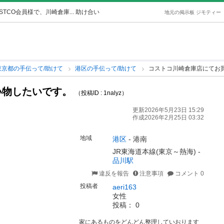
STCO会員様で、川崎倉庫... 助け合い
地元の掲示板 ジモティー
東京都の手伝って/助けて
港区の手伝って/助けて
コストコ川崎倉庫店にてお
い物したいです。
（投稿ID : 1nalyz）
更新2026年5月23日 15:29
作成2026年2月25日 03:32
地域
港区
-
港南
JR東海道本線(東京～熱海) -
品川駅
違反を報告
注意事項
コメント 0
投稿者
aeri163
女性
投稿： 0
家にあるものをどんどん整理していおります