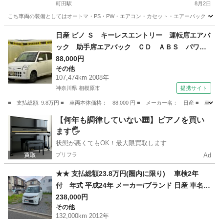
町田駅
8月2日
こち車両の装備としてはオートマ・PS・PW・エアコン・カセット・エアーバック・両側ス
東京
町田市
町田駅
その他
車両
日産 ピノ Ｓ キーレスエントリー 運転席エアバ
ック 助手席エアバック ＣＤ ＡＢＳ パワー
ステアリング （検9.9）
88,000円
その他
107,474km 2008年
神奈川県 相模原市
提携サイト
■ 支払総額: 9.8万円 ■ 車両本体価格： 88,000 円 ■ メーカー名： 日産
神奈川
相模原市
その他
【何年も調律していない🎹】ピアノを買い
ます🖐️
状態が悪くてもOK！最大限買取します
プリフラ
Ad
★★ 支払総額23.8万円(圏内に限り) 車検2年
付 年式 平成24年 メーカー/ブランド 日産 車名
ルークス グレード ハイウェイスター★★
238,000円
その他
132,000km 2012年