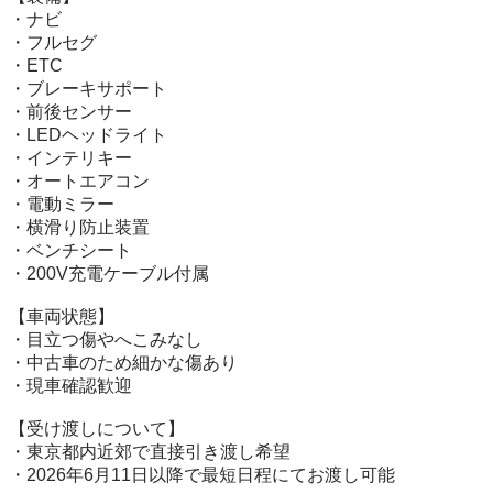
・ナビ

・フルセグ

・ETC

・ブレーキサポート

・前後センサー

・LEDヘッドライト

・インテリキー

・オートエアコン

・電動ミラー

・横滑り防止装置

・ベンチシート

・200V充電ケーブル付属

【車両状態】

・目立つ傷やへこみなし

・中古車のため細かな傷あり

・現車確認歓迎

【受け渡しについて】

・東京都内近郊で直接引き渡し希望

・2026年6月11日以降で最短日程にてお渡し可能
