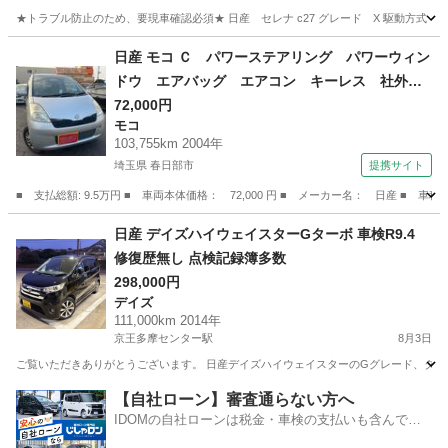
★トラブル防止のため、要現車確認必須★ 日産 セレナ c27 グレード X 駆動方式 4WD 年
東京
練馬区
セレナ
日産 モコ Ｃ パワーステアリング パワーウィン
ドウ エアバッグ エアコン キーレス 社外ナ
ビ ＣＤ ＤＶＤ ＥＴＣ 社外ＡＷ （検9.12）
72,000円
モコ
103,755km 2004年
埼玉県 春日部市
提携サイト
■ 支払総額: 9.5万円 ■ 車両本体価格： 72,000 円 ■ メーカー名： 日産
埼玉
春日部市
モコ
日産 デイズハイウェイスターGターボ 車検R9.4
修復歴無し 点検記録簿多数
298,000円
デイズ
111,000km 2014年
京王多摩センター駅
8月3日
ご覧いただきありがとうございます。 日産デイズハイウェイスターのGグレード、ターボ
東京
多摩市
京王多摩センター駅
デイズ
【自社ローン】審査通らない方へ
IDOMの自社ローンは税金・車検の支払いも含んでい
るので毎月の支払額は一定