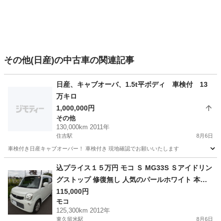
その他(日産)の中古車の関連記事
日産、キャブオーバ、1.5t平ボディ 車検付 13
万キロ
1,000,000円
その他
130,000km 2011年
住吉駅
8月6日
車検付き日産キャブオーバー！ 車検付き 現地確認でお願いいたします
東京
江東区
住吉駅
その他
キャブオーバ
込プライス１５万円 モコ Ｓ MG33S Ｓアイドリン
グストップ 修復無し 人気のパールホワイト 本車
検２年受渡し 機関良好
115,000円
モコ
125,300km 2012年
東久留米駅
8月6日