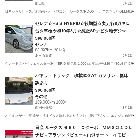
町田駅
8月2日
日産からリリースされる軽ハイトワゴン「ルークス(ROOX)」。スズキよりOEM供給
東京
町田市
町田駅
その他
ハイウェイスター
セレナ☆HS S-HYBRID☆後期型☆実走行8万キロ
台☆車検令和10年8月☆純正SDナビ☆地デジ☆Blu
etooth☆バックカメラ☆ETC☆両側パワースライ
568,000円
セレナ
ドドア
88,397km 2014年
あきる野市
8月2日
グレード名 ハイウェイスターS-HYBRID 排気量 2,000 cc 年式 平成26年 (2014年) 5月
東京
あきる野市
セレナ
車両
バネットトラック 積載850 AT ガソリン 低床
訳あり
300,000円
その他
169,000km 1000年
西国分寺駅
8月1日
オイル上がりの症状がありオイルと漏れ止め材を入れご使用下さい。 エンジン始動時にベ
東京
国分寺市
西国分寺駅
その他
日産 ルークス ６６０ Ｘターボ ＭＭ３２１ＤＬ
ナビ＋アラウンドビュー＋両側オート イモビラ