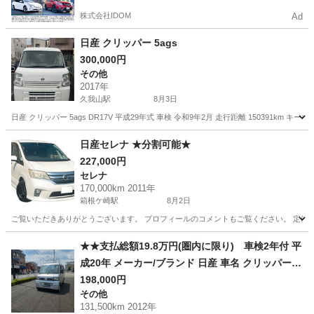
株式会社IDOM
Ad
日産 クリッパー 5ags
300,000円
その他
2017年
久我山駅
8月3日
日産 クリッパー 5ags DR17V 平成29年式 車検 令和9年2月 走行距離 15039
東京
杉並区
久我山駅
その他
日産セレナ ★分割可能★
227,000円
セレナ
170,000km 2011年
箱根ケ崎駅
8月2日
ご覧いただきありがとうございます。 プロフィールのコメントもご覧ください。 定例文
東京
武蔵村山市
箱根ケ崎駅
セレナ
日産セレナ
★★支払総額19.8万円(圏内に限り) 車検2年付 平
成20年 メーカー/ブランド 日産 車名 クリッパー
グレード GL★★
198,000円
その他
131,500km 2012年