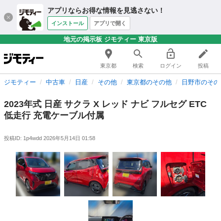
アプリならお得な情報を見逃さない！
インストール
アプリで開く
地元の掲示板 ジモティー 東京版
東京都
検索
ログイン
投稿
ジモティー
中古車
日産
その他
東京都のその他
日野市のその
2023年式 日産 サクラ X レッド ナビ フルセグ ETC
低走行 充電ケーブル付属
投稿ID: 1p4wdd
2026年5月14日 01:58