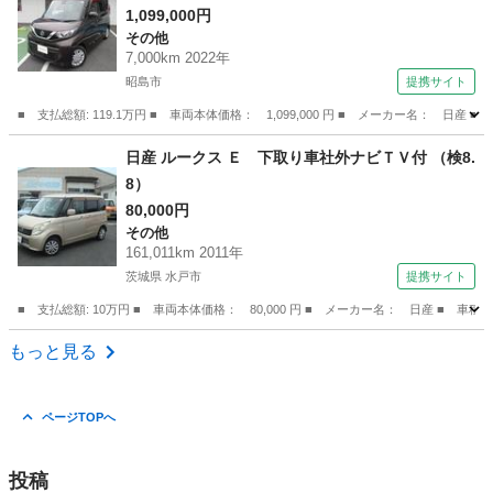
イザー １オーナー レーンキープ 地デジ イ
1,099,000円
その他
ンテリキー 両側電動ドア アイドリングストッ
7,000km 2022年
プ バックカメラ ＥＴＣ ドラレコ オートエ
昭島市
提携サイト
アコン （検9.9）
■ 支払総額: 119.1万円 ■ 車両本体価格： 1,099,000 円 ■ メーカー名
東京
昭島市
その他
日産 ルークス Ｅ 下取り車社外ナビＴＶ付 （検8.
8）
80,000円
その他
161,011km 2011年
茨城県 水戸市
提携サイト
■ 支払総額: 10万円 ■ 車両本体価格： 80,000 円 ■ メーカー名： 日産 ■ 車
茨城
水戸市
その他
もっと見る
ページTOPへ
投稿