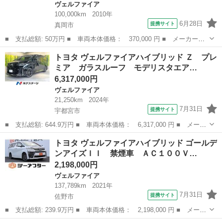
ヴェルファイア
100,000km
2010年
6月28日
提携サイト
真岡市
■ 支払総額: 50万円 ■ 車両本体価格： 370,000 円 ■ メーカー
名： トヨタ ■ 車種名： ヴェルファイア ■ グレード名： ２．
栃木
真岡市
ヴェルファイア
トヨタ ヴェルファイアハイブリッド Ｚ プレ
４Ｚ プラチナセレクションＩＩ ／特別仕様／車検：Ｒ９．１２／
ミア ガラスルーフ モデリスタエア…
純ナビ／Ｂカメ／...
6,317,000円
ヴェルファイア
21,250km
2024年
7月31日
提携サイト
宇都宮市
■ 支払総額: 644.9万円 ■ 車両本体価格： 6,317,000 円 ■ メーカ
ー名： トヨタ ■ 車種名： ヴェルファイアハイブリッド ■ グレ
栃木
宇都宮市
ヴェルファイア
トヨタ ヴェルファイアハイブリッド ゴールデ
ード名： Ｚ プレミア ガラスルーフ モデリスタエアロ １４型
ンアイズＩＩ 禁煙車 ＡＣ１００Ｖ…
ディスプ...
2,198,000円
ヴェルファイア
137,789km
2021年
7月31日
提携サイト
佐野市
■ 支払総額: 239.9万円 ■ 車両本体価格： 2,198,000 円 ■ メーカ
ー名： トヨタ ■ 車種名： ヴェルファイアハイブリッド ■ グレ