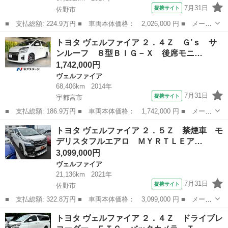
7月31日
提携サイト
佐野市
■ 支払総額: 224.9万円 ■ 車両本体価格： 2,026,000 円 ■ メーカ
ー名： トヨタ ■ 車種名： ヴェルファイア ■ グレード名：
栃木
佐野市
ヴェルファイア
トヨタ ヴェルファイア ２．４Ｚ Ｇ’ｓ サ
２．５Ｚ Ａエディション ゴールデンアイズ 禁煙車 ７人乗り
ンルーフ ８型ＢＩＧ－Ｘ 後席モニ…
純正１０．...
1,742,000円
ヴェルファイア
68,406km
2014年
7月31日
提携サイト
宇都宮市
■ 支払総額: 186.9万円 ■ 車両本体価格： 1,742,000 円 ■ メーカ
ー名： トヨタ ■ 車種名： ヴェルファイア ■ グレード名：
栃木
宇都宮市
ヴェルファイア
トヨタ ヴェルファイア ２．５Ｚ 禁煙車 モ
２．４Ｚ Ｇ’ｓ サンルーフ ８型ＢＩＧ－Ｘ 後席モニター バッ
デリスタフルエアロ ＭＹＲＴＬＥア…
クカメラ...
3,099,000円
ヴェルファイア
21,136km
2021年
7月31日
提携サイト
佐野市
■ 支払総額: 322.8万円 ■ 車両本体価格： 3,099,000 円 ■ メーカ
ー名： トヨタ ■ 車種名： ヴェルファイア ■ グレード名：
栃木
佐野市
ヴェルファイア
トヨタ ヴェルファイア ２．４Ｚ ドライブレ
２．５Ｚ 禁煙車 モデリスタフルエアロ ＭＹＲＴＬＥアルミホイ