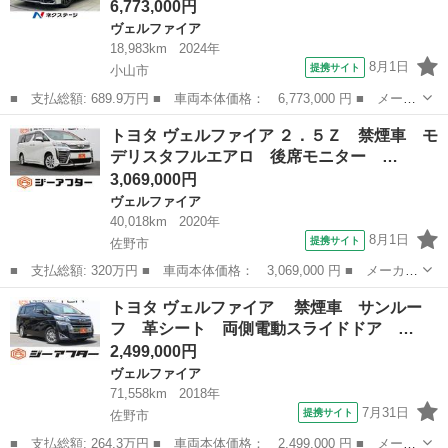
6,773,000円
ヴェルファイア
18,983km
2024年
8月1日
提携サイト
小山市
■ 支払総額: 689.9万円 ■ 車両本体価格： 6,773,000 円 ■ メーカ
ー名： トヨタ ■ 車種名： ヴェルファイアハイブリッド ■ グレ
栃木
小山市
ヴェルファイア
トヨタ ヴェルファイア ２．５Ｚ 禁煙車 モ
ード名： Ｚ プレミア 左右独立ムーンルーフ 純正１４型ナビ
デリスタフルエアロ 後席モニター …
全周囲カ...
3,069,000円
ヴェルファイア
40,018km
2020年
8月1日
提携サイト
佐野市
■ 支払総額: 320万円 ■ 車両本体価格： 3,069,000 円 ■ メーカー
名： トヨタ ■ 車種名： ヴェルファイア ■ グレード名： ２．
栃木
佐野市
ヴェルファイア
トヨタ ヴェルファイア 禁煙車 サンルー
５Ｚ 禁煙車 モデリスタフルエアロ 後席モニター 純正１０イン
フ 革シート 両側電動スライドドア …
チナビ 両...
2,499,000円
ヴェルファイア
71,558km
2018年
7月31日
提携サイト
佐野市
■ 支払総額: 264.3万円 ■ 車両本体価格： 2,499,000 円 ■ メーカ