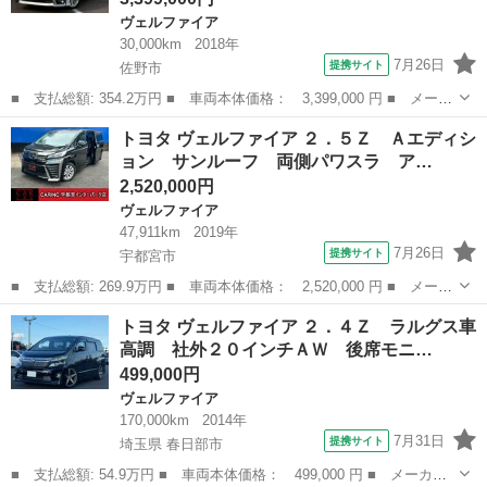
ヴェルファイア
30,000km
2018年
7月26日
提携サイト
佐野市
■ 支払総額: 354.2万円 ■ 車両本体価格： 3,399,000 円 ■ メーカ
ー名： トヨタ ■ 車種名： ヴェルファイア ■ グレード名：
栃木
佐野市
ヴェルファイア
トヨタ ヴェルファイア ２．５Ｚ Ａエディシ
２．５Ｚ Ａエディション 禁煙１オーナー ナビ＆後席モニター
ョン サンルーフ 両側パワスラ ア…
７人 衝突...
2,520,000円
ヴェルファイア
47,911km
2019年
7月26日
提携サイト
宇都宮市
■ 支払総額: 269.9万円 ■ 車両本体価格： 2,520,000 円 ■ メーカ
ー名： トヨタ ■ 車種名： ヴェルファイア ■ グレード名：
栃木
宇都宮市
ヴェルファイア
トヨタ ヴェルファイア ２．４Ｚ ラルグス車
２．５Ｚ Ａエディション サンルーフ 両側パワスラ アルパイン
高調 社外２０インチＡＷ 後席モニ…
１１インチ...
499,000円
ヴェルファイア
170,000km
2014年
7月31日
提携サイト
埼玉県 春日部市
■ 支払総額: 54.9万円 ■ 車両本体価格： 499,000 円 ■ メーカー