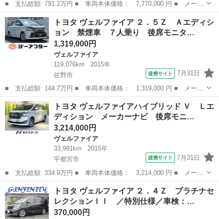
■ 支払総額: 791.2万円 ■ 車両本体価格： 7,770,000 円 ■ メーカ
ー名： トヨタ ■ 車種名： ヴェルファイアハイブリッド ■ グレ
栃木
宇都宮市
ヴェルファイア
トヨタ ヴェルファイア ２．５Ｚ Ａエディシ
ード名： エグゼクティブラウンジ ワンオーナー ディスプレイオ
ョン 禁煙車 ７人乗り 後席モニタ…
ーディオ...
1,319,000円
ヴェルファイア
119,076km
2015年
7月31日
提携サイト
佐野市
■ 支払総額: 144.7万円 ■ 車両本体価格： 1,319,000 円 ■ メーカ
ー名： トヨタ ■ 車種名： ヴェルファイア ■ グレード名：
栃木
佐野市
ヴェルファイア
トヨタ ヴェルファイアハイブリッド Ｖ Ｌエ
２．５Ｚ Ａエディション 禁煙車 ７人乗り 後席モニター 社外
ディション メーカーナビ 後席モニ…
９インチナ...
3,214,000円
ヴェルファイア
33,991km
2015年
7月31日
提携サイト
宇都宮市
■ 支払総額: 334.9万円 ■ 車両本体価格： 3,214,000 円 ■ メーカ
ー名： トヨタ ■ 車種名： ヴェルファイアハイブリッド ■ グレ
栃木
宇都宮市
ヴェルファイア
トヨタ ヴェルファイア ２．４Ｚ プラチナセ
ード名： Ｖ Ｌエディション メーカーナビ 後席モニター 全周
レクションＩＩ ／特別仕様／車検：…
囲カメラ...
370,000円