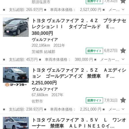
7月31日
提携サイト
那須塩原市
■ 支払総額: 265.9万円 ■ 車両本体価格： 2,527,000 円 ■ メーカ
ー名： トヨタ ■ 車種名： ヴェルファイア ■ グレード名：
栃木
那須塩原市
ヴェルファイア
トヨタ ヴェルファイア ２．４Ｚ プラチナセ
２．５Ｚ Ａエディション ゴールデンアイズ １２型後席モニタ
レクションＩＩ タイプゴールド Ｅ…
ー 純正１０...
380,000円
ヴェルファイア
202,195km
2011年
6月27日
提携サイト
茨城県 結城郡
■ 支払総額: 45万円 ■ 車両本体価格： 380,000 円 ■ メーカー
名： トヨタ ■ 車種名： ヴェルファイア ■ グレード名： ２．
茨城
結城郡
ヴェルファイア
トヨタ ヴェルファイア ２．５Ｚ Ａエディシ
４Ｚ プラチナセレクションＩＩ タイプゴールド ＥＴＣ バック
ョン ゴールデンアイズ 禁煙車 Ｆ…
カメラ ナビ Ｔ...
2,251,000円
ヴェルファイア
67,660km
2017年
7月31日
提携サイト
佐野市
■ 支払総額: 238.9万円 ■ 車両本体価格： 2,251,000 円 ■ メーカ
ー名： トヨタ ■ 車種名： ヴェルファイア ■ グレード名：
栃木
佐野市
ヴェルファイア
トヨタ ヴェルファイア ３．５Ｖ Ｌ ワンオ
２．５Ｚ Ａエディション ゴールデンアイズ 禁煙車 ＦＳＲモデ
ーナー 禁煙車 ＡＬＰＩＮＥ１０イ…
リスタエア...