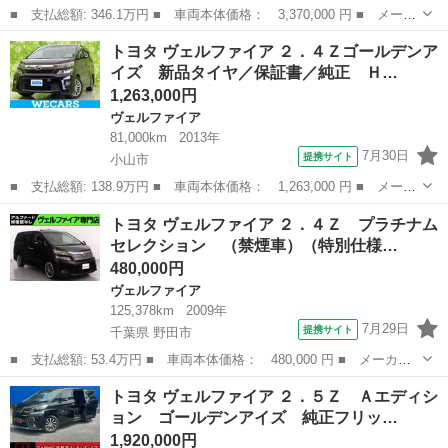
■ 支払総額: 346.1万円 ■ 車両本体価格： 3,370,000 円 ■ メーカ
ー名： トヨタ ■ 車種名： ヴェルファイア ■ グレード名：
栃木
小山市
ヴェルファイア
トヨタ ヴェルファイア ２．４Ｚゴールデンア
２．５Ｚ Ｇエディション メモリーナビ ＥＴＣ バックカメラ
イズ 新品タイヤ／保証書／純正 Ｈ…
両側電動ス...
1,263,000円
ヴェルファイア
81,000km
2013年
7月30日
提携サイト
小山市
■ 支払総額: 138.9万円 ■ 車両本体価格： 1,263,000 円 ■ メーカ
ー名： トヨタ ■ 車種名： ヴェルファイア ■ グレード名：
栃木
小山市
ヴェルファイア
トヨタ ヴェルファイア ２．４Ｚ プラチナム
２．４Ｚゴールデンアイズ 新品タイヤ／保証書／純正 ＨＤＤナビ
セレクション （禁煙車）（特別仕様…
／フリップ...
480,000円
ヴェルファイア
125,378km
2009年
7月29日
提携サイト
千葉県 野田市
■ 支払総額: 53.4万円 ■ 車両本体価格： 480,000 円 ■ メーカー
名： トヨタ ■ 車種名： ヴェルファイア ■ グレード名： ２．
千葉
野田市
ヴェルファイア
トヨタ ヴェルファイア ２．５Ｚ Ａエディシ
４Ｚ プラチナムセレクション （禁煙車）（特別仕様車）（サンル
ョン ゴールデンアイズ 純正フリッ…
ーフ） 純正...
1,920,000円