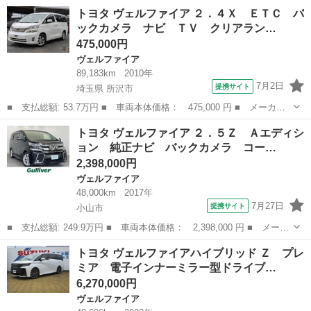
ー名： トヨタ ■ 車種名： ヴェルファイア ■ グレード名：
栃木
佐野市
ヴェルファイア
トヨタ ヴェルファイア ２．４Ｘ ＥＴＣ バ
３．５Ｚ ゴールデンアイズ アルパインナビ Ｂカメ ＢＴオ
ックカメラ ナビ ＴＶ クリアラン…
ーディオ ...
475,000円
ヴェルファイア
89,183km
2010年
7月2日
提携サイト
埼玉県 所沢市
■ 支払総額: 53.7万円 ■ 車両本体価格： 475,000 円 ■ メーカー
名： トヨタ ■ 車種名： ヴェルファイア ■ グレード名： ２．
埼玉
所沢市
ヴェルファイア
トヨタ ヴェルファイア ２．５Ｚ Ａエディシ
４Ｘ ＥＴＣ バックカメラ ナビ ＴＶ クリアランスソナー 両
ョン 純正ナビ バックカメラ コー…
側スライド・...
2,398,000円
ヴェルファイア
48,000km
2017年
7月27日
提携サイト
小山市
■ 支払総額: 249.9万円 ■ 車両本体価格： 2,398,000 円 ■ メーカ
ー名： トヨタ ■ 車種名： ヴェルファイア ■ グレード名：
栃木
小山市
ヴェルファイア
トヨタ ヴェルファイアハイブリッド Ｚ プレ
２．５Ｚ Ａエディション 純正ナビ バックカメラ コーナーセン
ミア 電子インナーミラー型ドライブ…
サー ＥＴ...
6,270,000円
ヴェルファイア