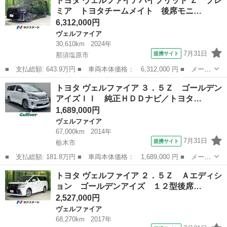
トヨタ ヴェルファイアハイブリッド Ｚ プレ
２．４ Ｚ プラチナセレクション ナビ バックカメラ 両側電動
ミア トヨタチームメイト 後席モニ…
スライド ＥＴ...
6,312,000円
ヴェルファイア
30,610km
2024年
7月31日
提携サイト
那須塩原市
■ 支払総額: 643.9万円 ■ 車両本体価格： 6,312,000 円 ■ メーカ
ー名： トヨタ ■ 車種名： ヴェルファイアハイブリッド ■ グレ
栃木
那須塩原市
ヴェルファイア
トヨタ ヴェルファイア ３．５Ｚ ゴールデン
ード名： Ｚ プレミア トヨタチームメイト 後席モニター ユニ
アイズＩＩ 純正ＨＤＤナビ／トヨタ…
バーサル...
1,689,000円
ヴェルファイア
67,000km
2014年
7月31日
提携サイト
栃木市
■ 支払総額: 181.8万円 ■ 車両本体価格： 1,689,000 円 ■ メーカ
ー名： トヨタ ■ 車種名： ヴェルファイア ■ グレード名：
栃木
栃木市
ヴェルファイア
トヨタ ヴェルファイア ２．５Ｚ Ａエディシ
３．５Ｚ ゴールデンアイズＩＩ 純正ＨＤＤナビ／トヨタプレミア
ョン ゴールデンアイズ １２型後席…
ムサウンド...
2,527,000円
ヴェルファイア
68,270km
2017年