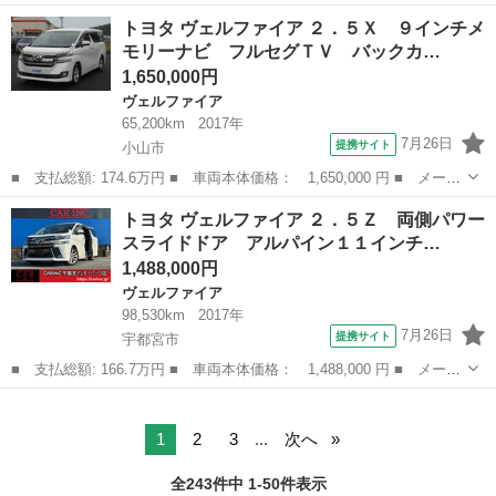
名： トヨタ ■ 車種名： ヴェルファイア ■ グレード名： ２．
埼玉
春日部市
ヴェルファイア
トヨタ ヴェルファイア ２．５Ｘ ９インチメ
４Ｚ ラルグス車高調 社外２０インチＡＷ 後席モニター ８イン
モリーナビ フルセグＴＶ バックカ…
チナビ Ｂカ...
1,650,000円
ヴェルファイア
65,200km
2017年
7月26日
提携サイト
小山市
■ 支払総額: 174.6万円 ■ 車両本体価格： 1,650,000 円 ■ メーカ
ー名： トヨタ ■ 車種名： ヴェルファイア ■ グレード名：
栃木
小山市
ヴェルファイア
トヨタ ヴェルファイア ２．５Ｚ 両側パワー
２．５Ｘ ９インチメモリーナビ フルセグＴＶ バックカメラ ス
スライドドア アルパイン１１インチ…
マートキー...
1,488,000円
ヴェルファイア
98,530km
2017年
7月26日
提携サイト
宇都宮市
■ 支払総額: 166.7万円 ■ 車両本体価格： 1,488,000 円 ■ メーカ
ー名： トヨタ ■ 車種名： ヴェルファイア ■ グレード名：
栃木
宇都宮市
ヴェルファイア
２．５Ｚ 両側パワースライドドア アルパイン１１インチナビ フ
リップダウ...
1
2
3
...
次へ
全243件中 1-50件表示