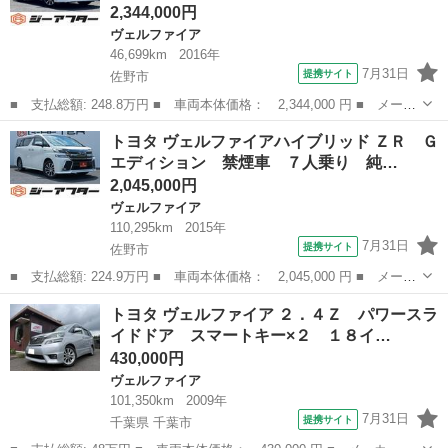
2,344,000円
ヴェルファイア
46,699km
2016年
7月31日
提携サイト
佐野市
■ 支払総額: 248.8万円 ■ 車両本体価格： 2,344,000 円 ■ メーカ
ー名： トヨタ ■ 車種名： ヴェルファイア ■ グレード名：
栃木
佐野市
ヴェルファイア
トヨタ ヴェルファイアハイブリッド ＺＲ Ｇ
３．５Ｖ Ｌ ワンオーナー 禁煙車 ＡＬＰＩＮＥ１０インチナ
エディション 禁煙車 ７人乗り 純…
ビ ＡＬＰＩ...
2,045,000円
ヴェルファイア
110,295km
2015年
7月31日
提携サイト
佐野市
■ 支払総額: 224.9万円 ■ 車両本体価格： 2,045,000 円 ■ メーカ
ー名： トヨタ ■ 車種名： ヴェルファイアハイブリッド ■ グレ
栃木
佐野市
ヴェルファイア
トヨタ ヴェルファイア ２．４Ｚ パワースラ
ード名： ＺＲ Ｇエディション 禁煙車 ７人乗り 純正１０．５
イドドア スマートキー×２ １８イ…
インチナ...
430,000円
ヴェルファイア
101,350km
2009年
7月31日
提携サイト
千葉県 千葉市