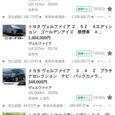
125,411km
2016年
7月31日
提携サイト
佐野市
■ 支払総額: 146.7万円 ■ 車両本体価格： 1,339,000 円 ■ メーカ
ー名： トヨタ ■ 車種名： ヴェルファイア ■ グレード名：
栃木
佐野市
ヴェルファイア
トヨタ ヴェルファイア ２．５Ｚ Ａエディシ
２．５Ｚ 禁煙車 アルパイン１０．１インチ後席モニター アルパ
ョン ゴールデンアイズ 禁煙車 Ａ…
イン１１イ...
1,404,000円
ヴェルファイア
114,217km
2017年
7月31日
提携サイト
佐野市
■ 支払総額: 161.2万円 ■ 車両本体価格： 1,404,000 円 ■ メーカ
ー名： トヨタ ■ 車種名： ヴェルファイア ■ グレード名：
栃木
佐野市
ヴェルファイア
トヨタ ヴェルファイア ２．４ Ｚ プラチ
２．５Ｚ Ａエディション ゴールデンアイズ 禁煙車 ＡＬＰＩＮ
ナセレクション ナビ バックカメラ…
Ｅ１２．８...
349,000円
ヴェルファイア
192,000km
2010年
7月26日
提携サイト
茨城県 土浦市
■ 支払総額: 44.5万円 ■ 車両本体価格： 349,000 円 ■ メーカー
名： トヨタ ■ 車種名： ヴェルファイア ■ グレード名：
茨城
土浦市
ヴェルファイア