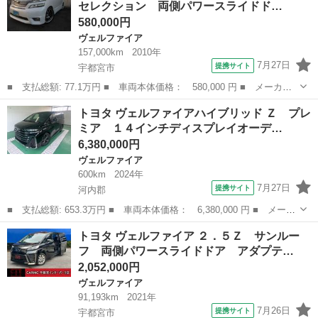
セレクション 両側パワースライドド…
／障害物セン...
580,000円
ヴェルファイア
157,000km
2010年
7月27日
提携サイト
宇都宮市
■ 支払総額: 77.1万円 ■ 車両本体価格： 580,000 円 ■ メーカー
名： トヨタ ■ 車種名： ヴェルファイア ■ グレード名： ２．
栃木
宇都宮市
ヴェルファイア
トヨタ ヴェルファイアハイブリッド Ｚ プレ
４Ｚ プラチナムセレクション 両側パワースライドドア純正ＨＤＤ
ミア １４インチディスプレイオーデ…
ナビ ■ 排...
6,380,000円
ヴェルファイア
600km
2024年
7月27日
提携サイト
河内郡
■ 支払総額: 653.3万円 ■ 車両本体価格： 6,380,000 円 ■ メーカ
ー名： トヨタ ■ 車種名： ヴェルファイアハイブリッド ■ グレ
栃木
河内郡
ヴェルファイア
トヨタ ヴェルファイア ２．５Ｚ サンルー
ード名： Ｚ プレミア １４インチディスプレイオーディオ ドラ
フ 両側パワースライドドア アダプテ…
イブレコ...
2,052,000円
ヴェルファイア
91,193km
2021年
7月26日
提携サイト
宇都宮市