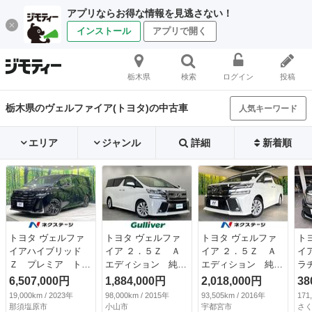
アプリならお得な情報を見逃さない！
インストール
アプリで開く
栃木県
検索
ログイン
投稿
栃木県のヴェルファイア(トヨタ)の中古車
人気キーワード
エリア
ジャンル
詳細
新着順
トヨタ ヴェルファ
トヨタ ヴェルファ
トヨタ ヴェルファ
ト
イアハイブリッド
イア ２．５Ｚ Ａ
イア ２．５Ｚ Ａ
イ
Ｚ プレミア トヨ
エディション 純正
エディション 純正
ラ
タチームメイト 両
１０インチナビ Ｃ
１０型ナビ バック
ン
6,507,000円
1,884,000円
2,018,000円
38
側電動ドア 全周囲
Ｄ ＤＶＤ フルセ
カメラ 両側電動ド
カ
19,000km / 2023年
98,000km / 2015年
93,505km / 2016年
171
カメラ １００Ｖ電
グＴＶ Ｂｌｕｅｔ
ア レーダークルー
Ｖ
那須塩原市
小山市
宇都宮市
さ