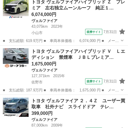
トヨタ ヴェルファイアハイブリッド Ｚ プレ
２．５Ｘ 禁煙車 純正フルセグナビ バックカメラ 両側電動スラ
ミア 左右独立ムーンルーフ 純正１…
イドドア ...
6,074,000円
ヴェルファイア
43,075km
2023年
7月31日
提携サイト
小山市
■ 支払総額: 619.9万円 ■ 車両本体価格： 6,074,000 円 ■ メーカ
ー名： トヨタ ■ 車種名： ヴェルファイアハイブリッド ■ グレ
栃木
小山市
ヴェルファイア
トヨタ ヴェルファイアハイブリッド Ｖ Ｌエ
ード名： Ｚ プレミア 左右独立ムーンルーフ 純正１４型ナビ
ディション 禁煙車 ＪＢＬプレミア…
全周囲カ...
1,675,000円
ヴェルファイア
127,371km
2015年
7月31日
提携サイト
佐野市
■ 支払総額: 187.9万円 ■ 車両本体価格： 1,675,000 円 ■ メーカ
ー名： トヨタ ■ 車種名： ヴェルファイアハイブリッド ■ グレ
栃木
佐野市
ヴェルファイア
トヨタ ヴェルファイア ２．４Ｚ ユーザー買
ード名： Ｖ Ｌエディション 禁煙車 ＪＢＬプレミアムサウンド
取車 社外ナビ スライドドア テレ…
システム...
399,000円
ヴェルファイア
87,000km
2009年