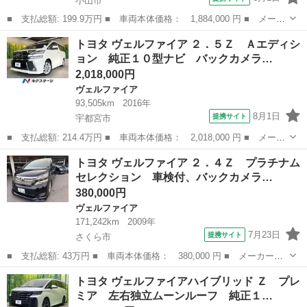
小山市
■ 支払総額: 199.9万円 ■ 車両本体価格： 1,884,000 円 ■ メーカ
ー名： トヨタ ■ 車種名： ヴェルファイア ■ グレード名：
栃木
小山市
ヴェルファイア
トヨタ ヴェルファイア ２．５Ｚ Ａエディシ
２．５Ｚ Ａエディション 純正１０インチナビ ＣＤ ＤＶＤ フ
ョン 純正１０型ナビ バックカメラ…
ルセグＴＶ...
2,018,000円
ヴェルファイア
93,505km
2016年
8月1日
提携サイト
宇都宮市
■ 支払総額: 214.4万円 ■ 車両本体価格： 2,018,000 円 ■ メーカ
ー名： トヨタ ■ 車種名： ヴェルファイア ■ グレード名：
栃木
宇都宮市
ヴェルファイア
トヨタ ヴェルファイア ２．４Ｚ プラチナム
２．５Ｚ Ａエディション 純正１０型ナビ バックカメラ 両側電
セレクション 車検付、バックカメラ…
動ドア レ...
380,000円
ヴェルファイア
171,242km
2009年
7月23日
提携サイト
さくら市
■ 支払総額: 43万円 ■ 車両本体価格： 380,000 円 ■ メーカー
名： トヨタ ■ 車種名： ヴェルファイア ■ グレード名： ２．
栃木
さくら市
ヴェルファイア
トヨタ ヴェルファイアハイブリッド Ｚ プレ
４Ｚ プラチナムセレクション 車検付、バックカメラ ナビ Ｔ
ミア 左右独立ムーンルーフ 純正１…
Ｖ クリアランスソ...