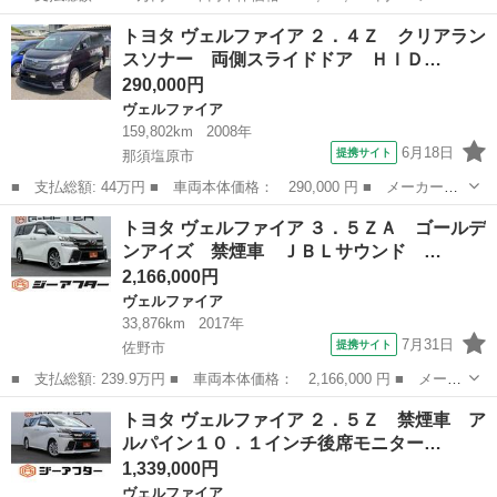
ー名： トヨタ ■ 車種名： ヴェルファイア ■ グレード名：
栃木
佐野市
ヴェルファイア
トヨタ ヴェルファイア ２．４Ｚ クリアラン
禁煙車 サンルーフ 革シート 両側電動スライドドア 後席モニタ
スソナー 両側スライドドア ＨＩＤ…
ー 純正...
290,000円
ヴェルファイア
159,802km
2008年
6月18日
提携サイト
那須塩原市
■ 支払総額: 44万円 ■ 車両本体価格： 290,000 円 ■ メーカー
名： トヨタ ■ 車種名： ヴェルファイア ■ グレード名： ２．
栃木
那須塩原市
ヴェルファイア
トヨタ ヴェルファイア ３．５ＺＡ ゴールデ
４Ｚ クリアランスソナー 両側スライドドア ＨＩＤ スマートキ
ンアイズ 禁煙車 ＪＢＬサウンド …
ー 電動格納ミラ...
2,166,000円
ヴェルファイア
33,876km
2017年
7月31日
提携サイト
佐野市
■ 支払総額: 239.9万円 ■ 車両本体価格： 2,166,000 円 ■ メーカ
ー名： トヨタ ■ 車種名： ヴェルファイア ■ グレード名：
栃木
佐野市
ヴェルファイア
トヨタ ヴェルファイア ２．５Ｚ 禁煙車 ア
３．５ＺＡ ゴールデンアイズ 禁煙車 ＪＢＬサウンド 純正９イ
ルパイン１０．１インチ後席モニター…
ンチナビ ...
1,339,000円
ヴェルファイア