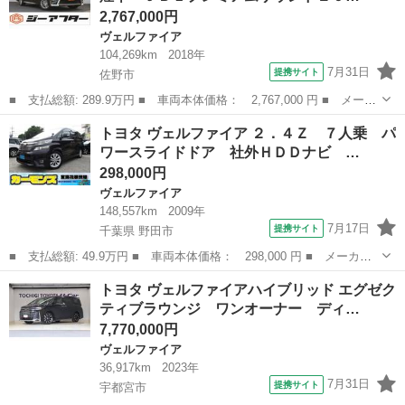
2,767,000円
ヴェルファイア
104,269km
2018年
7月31日
提携サイト
佐野市
■ 支払総額: 289.9万円 ■ 車両本体価格： 2,767,000 円 ■ メーカ
ー名： トヨタ ■ 車種名： ヴェルファイアハイブリッド ■ グレ
栃木
佐野市
ヴェルファイア
トヨタ ヴェルファイア ２．４Ｚ ７人乗 パ
ード名： ＺＲ 禁煙車 ＪＢＬプレミアムサウンド１０型ナビ １
ワースライドドア 社外ＨＤＤナビ …
２型リア...
298,000円
ヴェルファイア
148,557km
2009年
7月17日
提携サイト
千葉県 野田市
■ 支払総額: 49.9万円 ■ 車両本体価格： 298,000 円 ■ メーカー
名： トヨタ ■ 車種名： ヴェルファイア ■ グレード名： ２．
千葉
野田市
ヴェルファイア
トヨタ ヴェルファイアハイブリッド エグゼク
４Ｚ ７人乗 パワースライドドア 社外ＨＤＤナビ フルセグ 天
ティブラウンジ ワンオーナー ディ…
井モニター ...
7,770,000円
ヴェルファイア
36,917km
2023年
7月31日
提携サイト
宇都宮市