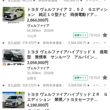
■ 支払総額: 48万円 ■ 車両本体価格： 430,000 円 ■ メーカー
名： トヨタ ■ 車種名： ヴェルファイア ■ グレード名： ２．
千葉
千葉市
ヴェルファイア
トヨタ ヴェルファイア ２．５Ｚ Ｇエディシ
４Ｚ パワースライドドア スマートキー×２ １８インチ純正アル
ョン 純正１０型ナビ 両側電動ドア…
ミ ＨＩＤ 純正...
2,664,000円
ヴェルファイア
54,345km
2016年
7月31日
提携サイト
小山市
■ 支払総額: 279.9万円 ■ 車両本体価格： 2,664,000 円 ■ メーカ
ー名： トヨタ ■ 車種名： ヴェルファイア ■ グレード名：
栃木
小山市
ヴェルファイア
トヨタ ヴェルファイアハイブリッド Ｘ 後期
２．５Ｚ Ｇエディション 純正１０型ナビ 両側電動ドア 後席モ
型 禁煙車 サンルーフ アルパイン…
ニター バ...
3,059,000円
ヴェルファイア
33,359km
2018年
7月31日
提携サイト
佐野市
■ 支払総額: 319.5万円 ■ 車両本体価格： 3,059,000 円 ■ メーカ
ー名： トヨタ ■ 車種名： ヴェルファイアハイブリッド ■ グレ
栃木
佐野市
ヴェルファイア
トヨタ ヴェルファイアハイブリッド ＺＲ Ｇ
ード名： Ｘ 後期型 禁煙車 サンルーフ アルパイン１１インチ
エディション 禁煙／トヨタセーフテ…
ナビ フ...
4,199,000円