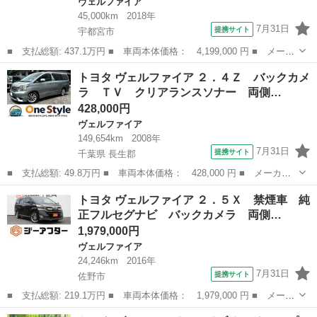
ヴェルファイア
45,000km
2018年
7月31日
提携サイト
宇都宮市
■ 支払総額: 437.1万円 ■ 車両本体価格： 4,199,000 円 ■ メーカ
ー名： トヨタ ■ 車種名： ヴェルファイアハイブリッド ■ グレ
栃木
宇都宮市
ヴェルファイア
トヨタ ヴェルファイア ２．４Ｚ バックカメ
ード名： ＺＲ Ｇエディション 禁煙／トヨタセーフティセンス／
ラ ＴＶ クリアランスソナー 両側…
４ＷＤ／...
428,000円
ヴェルファイア
149,654km
2008年
7月31日
提携サイト
千葉県 長生郡
■ 支払総額: 49.8万円 ■ 車両本体価格： 428,000 円 ■ メーカー
名： トヨタ ■ 車種名： ヴェルファイア ■ グレード名： ２．
千葉
長生郡
ヴェルファイア
トヨタ ヴェルファイア ２．５Ｘ 禁煙車 純
４Ｚ バックカメラ ＴＶ クリアランスソナー 両側電動スライド
正フルセグナビ バックカメラ 両側…
ドア オート...
1,979,000円
ヴェルファイア
24,246km
2016年
7月31日
提携サイト
佐野市
■ 支払総額: 219.1万円 ■ 車両本体価格： 1,979,000 円 ■ メーカ
ー名： トヨタ ■ 車種名： ヴェルファイア ■ グレード名：
栃木
佐野市
ヴェルファイア