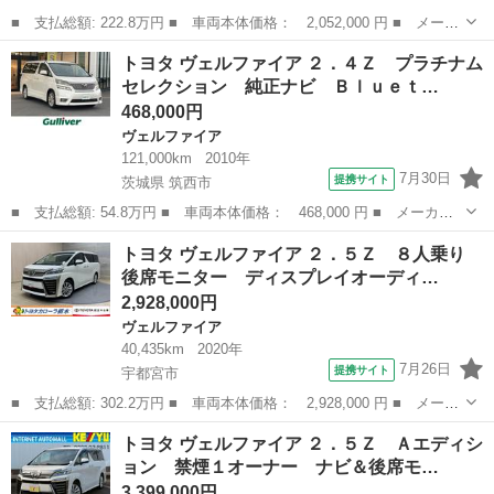
■ 支払総額: 222.8万円 ■ 車両本体価格： 2,052,000 円 ■ メーカ
ー名： トヨタ ■ 車種名： ヴェルファイア ■ グレード名：
栃木
宇都宮市
ヴェルファイア
トヨタ ヴェルファイア ２．４Ｚ プラチナム
２．５Ｚ サンルーフ 両側パワースライドドア アダプティブクル
セレクション 純正ナビ Ｂｌｕｅｔ…
ーズコント...
468,000円
ヴェルファイア
121,000km
2010年
7月30日
提携サイト
茨城県 筑西市
■ 支払総額: 54.8万円 ■ 車両本体価格： 468,000 円 ■ メーカー
名： トヨタ ■ 車種名： ヴェルファイア ■ グレード名： ２．
茨城
筑西市
ヴェルファイア
トヨタ ヴェルファイア ２．５Ｚ ８人乗り
４Ｚ プラチナムセレクション 純正ナビ Ｂｌｕｅｔｏｏｔｈ 地
後席モニター ディスプレイオーディ…
デジＴＶ バ...
2,928,000円
ヴェルファイア
40,435km
2020年
7月26日
提携サイト
宇都宮市
■ 支払総額: 302.2万円 ■ 車両本体価格： 2,928,000 円 ■ メーカ
ー名： トヨタ ■ 車種名： ヴェルファイア ■ グレード名：
栃木
宇都宮市
ヴェルファイア
トヨタ ヴェルファイア ２．５Ｚ Ａエディシ
２．５Ｚ ８人乗り 後席モニター ディスプレイオーディオ ＣＤ
ョン 禁煙１オーナー ナビ＆後席モ…
／ＤＶＤ再...
3,399,000円