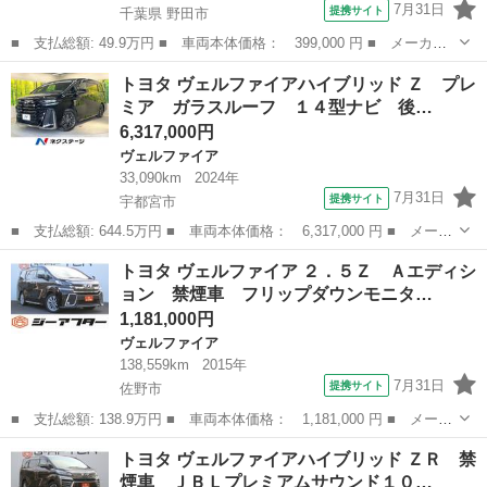
7月31日
提携サイト
千葉県 野田市
■ 支払総額: 49.9万円 ■ 車両本体価格： 399,000 円 ■ メーカー
名： トヨタ ■ 車種名： ヴェルファイア ■ グレード名： ２．
千葉
野田市
ヴェルファイア
トヨタ ヴェルファイアハイブリッド Ｚ プレ
４Ｚ ユーザー買取車 社外ナビ スライドドア テレビ オートエ
ミア ガラスルーフ １４型ナビ 後…
アコン 純正...
6,317,000円
ヴェルファイア
33,090km
2024年
7月31日
提携サイト
宇都宮市
■ 支払総額: 644.5万円 ■ 車両本体価格： 6,317,000 円 ■ メーカ
ー名： トヨタ ■ 車種名： ヴェルファイアハイブリッド ■ グレ
栃木
宇都宮市
ヴェルファイア
トヨタ ヴェルファイア ２．５Ｚ Ａエディシ
ード名： Ｚ プレミア ガラスルーフ １４型ナビ 後席モニタ
ョン 禁煙車 フリップダウンモニタ…
ー 全周囲...
1,181,000円
ヴェルファイア
138,559km
2015年
7月31日
提携サイト
佐野市
■ 支払総額: 138.9万円 ■ 車両本体価格： 1,181,000 円 ■ メーカ
ー名： トヨタ ■ 車種名： ヴェルファイア ■ グレード名：
栃木
佐野市
ヴェルファイア
トヨタ ヴェルファイアハイブリッド ＺＲ 禁
２．５Ｚ Ａエディション 禁煙車 フリップダウンモニター 純正
煙車 ＪＢＬプレミアムサウンド１０…
１０インチ...