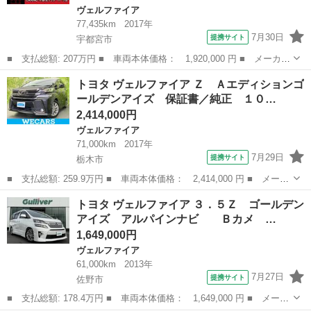
ヴェルファイア
77,435km
2017年
7月30日
提携サイト
宇都宮市
■ 支払総額: 207万円 ■ 車両本体価格： 1,920,000 円 ■ メーカー
名： トヨタ ■ 車種名： ヴェルファイア ■ グレード名： ２．
栃木
宇都宮市
ヴェルファイア
トヨタ ヴェルファイア Ｚ Ａエディションゴ
５Ｚ Ａエディション ゴールデンアイズ 純正フリップダウンモニ
ールデンアイズ 保証書／純正 １０…
ター 純正...
2,414,000円
ヴェルファイア
71,000km
2017年
7月29日
提携サイト
栃木市
■ 支払総額: 259.9万円 ■ 車両本体価格： 2,414,000 円 ■ メーカ
ー名： トヨタ ■ 車種名： ヴェルファイア ■ グレード名：
栃木
栃木市
ヴェルファイア
トヨタ ヴェルファイア ３．５Ｚ ゴールデン
Ｚ Ａエディションゴールデンアイズ 保証書／純正 １０インチ
アイズ アルパインナビ Ｂカメ …
ＳＤナビ／...
1,649,000円
ヴェルファイア
61,000km
2013年
7月27日
提携サイト
佐野市
■ 支払総額: 178.4万円 ■ 車両本体価格： 1,649,000 円 ■ メーカ