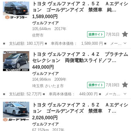
栃木
佐野市
ヴェルファイア
トヨタ ヴェルファイア ２．５Ｚ Ａエディシ
ード名： ゴールデンアイズＩＩ 禁煙車 ＡＣ１００Ｖ電源 ハー
ョン ゴールデンアイズ 禁煙車 純…
フレザー...
1,589,000円
ヴェルファイア
105,644km
2017年
7月31日
提携サイト
佐野市
■ 支払総額: 180.1万円 ■ 車両本体価格： 1,589,000 円 ■ メーカ
ー名： トヨタ ■ 車種名： ヴェルファイア ■ グレード名：
栃木
佐野市
ヴェルファイア
トヨタ ヴェルファイア ２．４Ｚ プラチナム
２．５Ｚ Ａエディション ゴールデンアイズ 禁煙車 純正１０．
セレクション 両側電動スライド／フ…
５インチナ...
449,000円
ヴェルファイア
104,984km
2009年
7月19日
提携サイト
埼玉県 さいたま市
■ 支払総額: 52.7万円 ■ 車両本体価格： 449,000 円 ■ メーカー
名： トヨタ ■ 車種名： ヴェルファイア ■ グレード名： ２．
埼玉
さいたま市
ヴェルファイア
トヨタ ヴェルファイア ２．５Ｚ Ａエディシ
４Ｚ プラチナムセレクション 両側電動スライド／フリップダウン
ョン ゴールデンアイズ 禁煙車 ７…
モニター／ユ...
2,026,000円
ヴェルファイア
67,152km
2017年