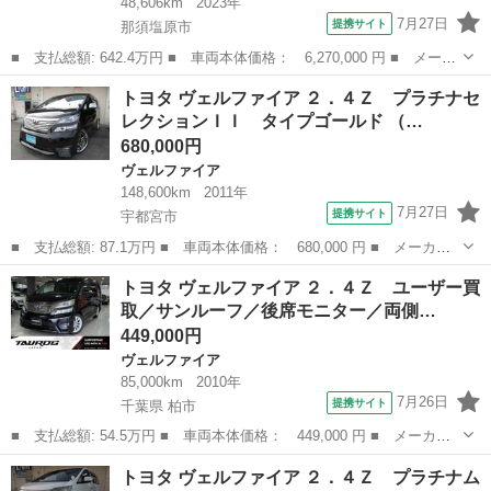
48,606km
2023年
7月27日
提携サイト
那須塩原市
■ 支払総額: 642.4万円 ■ 車両本体価格： 6,270,000 円 ■ メーカ
ー名： トヨタ ■ 車種名： ヴェルファイアハイブリッド ■ グレ
栃木
那須塩原市
ヴェルファイア
トヨタ ヴェルファイア ２．４Ｚ プラチナセ
ード名： Ｚ プレミア 電子インナーミラー型ドライブレコーダ
レクションＩＩ タイプゴールド （…
ー １２．...
680,000円
ヴェルファイア
148,600km
2011年
7月27日
提携サイト
宇都宮市
■ 支払総額: 87.1万円 ■ 車両本体価格： 680,000 円 ■ メーカー
名： トヨタ ■ 車種名： ヴェルファイア ■ グレード名： ２．
栃木
宇都宮市
ヴェルファイア
トヨタ ヴェルファイア ２．４Ｚ ユーザー買
４Ｚ プラチナセレクションＩＩ タイプゴールド ■ 排気量：
取／サンルーフ／後席モニター／両側…
2400cc...
449,000円
ヴェルファイア
85,000km
2010年
7月26日
提携サイト
千葉県 柏市
■ 支払総額: 54.5万円 ■ 車両本体価格： 449,000 円 ■ メーカー
名： トヨタ ■ 車種名： ヴェルファイア ■ グレード名： ２．
千葉
柏市
ヴェルファイア
トヨタ ヴェルファイア ２．４Ｚ プラチナム
４Ｚ ユーザー買取／サンルーフ／後席モニター／両側電動スライド