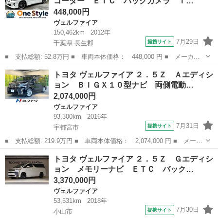
コーダー ＥＴＣ バックカメラ Ｔ…
ール フリ...
448,000円
ヴェルファイア
150,462km
2012年
7月29日
提携サイト
千葉県 長生郡
■ 支払総額: 52.8万円 ■ 車両本体価格： 448,000 円 ■ メーカー
名： トヨタ ■ 車種名： ヴェルファイア ■ グレード名： ２．
千葉
長生郡
ヴェルファイア
トヨタ ヴェルファイア ２．５Ｚ Ａエディシ
４Ｚ ドライブレコーダー ＥＴＣ バックカメラ ＴＶ クリアラ
ョン ＢＩＧＸ１０型ナビ 両側電動…
ンスソナー ...
2,074,000円
ヴェルファイア
93,300km
2016年
7月31日
提携サイト
宇都宮市
■ 支払総額: 219.9万円 ■ 車両本体価格： 2,074,000 円 ■ メーカ
ー名： トヨタ ■ 車種名： ヴェルファイア ■ グレード名：
栃木
宇都宮市
ヴェルファイア
トヨタ ヴェルファイア ２．５Ｚ Ｇエディシ
２．５Ｚ Ａエディション ＢＩＧＸ１０型ナビ 両側電動ドア 後
ョン メモリーナビ ＥＴＣ バック…
席モニター...
3,370,000円
ヴェルファイア
53,531km
2018年
7月30日
提携サイト
小山市