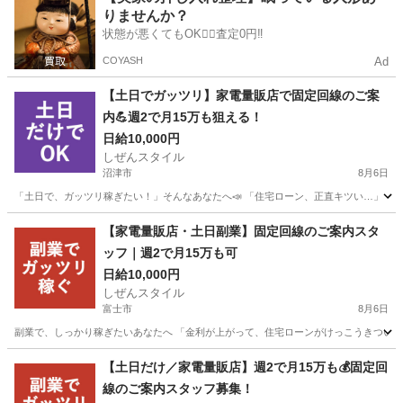
りませんか？
状態が悪くてもOK🙆‍♀️査定0円‼️
COYASH
Ad
【土日でガッツリ】家電量販店で固定回線のご案
内💪週2で月15万も狙える！
日給10,000円
しぜんスタイル
沼津市
8月6日
「土日で、ガッツリ稼ぎたい！」そんなあなたへ📣 「住宅ローン、正直キツい…」 「教
静岡
沼津市
家電量販店
フルコミ
【家電量販店・土日副業】固定回線のご案内スタ
ッフ｜週2で月15万も可
日給10,000円
しぜんスタイル
富士市
8月6日
副業で、しっかり稼ぎたいあなたへ 「金利が上がって、住宅ローンがけっこうきつい…」
静岡
富士市
家電量販店
ネット
【土日だけ／家電量販店】週2で月15万も💰固定回
線のご案内スタッフ募集！