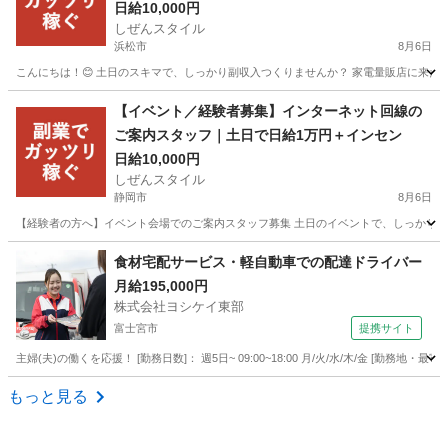
日給10,000円
しぜんスタイル
浜松市
8月6日
こんにちは！😊 土日のスキマで、しっかり副収入つくりませんか？ 家電量販店に来たお
静岡
浜松市
家電量販店
スタッフ
【イベント／経験者募集】インターネット回線の
ご案内スタッフ｜土日で日給1万円＋インセン
日給10,000円
しぜんスタイル
静岡市
8月6日
【経験者の方へ】イベント会場でのご案内スタッフ募集 土日のイベントで、しっかり稼ぎ
静岡
静岡市
家電量販店
スタッフ
食材宅配サービス・軽自動車での配達ドライバー
月給195,000円
株式会社ヨシケイ東部
富士宮市
提携サイト
主婦(夫)の働くを応援！ [勤務日数]： 週5日~ 09:00~18:00 月/火/水/木/金 [勤務
静岡
富士宮市
その他
もっと見る