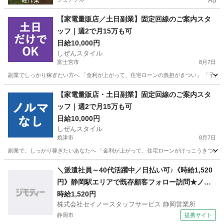
Ad
【家電量販店／土日副業】固定回線のご案内スタ
ッフ｜週2で月15万も可
日給10,000円
しぜんスタイル
富士宮市
8月7日
副業でしっかり稼ぎたい方へ 「金利が上がって、住宅ローンの負担がきつい」 「子ども
静岡
富士宮市
家電量販店
スタッフ
【家電量販店・土日副業】固定回線のご案内スタ
ッフ｜週2で月15万も可
日給10,000円
しぜんスタイル
焼津市
8月7日
副業で、しっかり稼ぎたいあなたへ 「金利が上がって、住宅ローンがけっこうきつい…」
静岡
焼津市
家電量販店
ネット
＼派遣社員～40代活躍中／日払い可♪《時給1,520
円》静岡駅エリアで既存顧客フォロー訪問★ノル
マなし×週3日～OK
時給1,520円
株式会社セイノースタッフサービス 静岡営業所
静岡市
提携サイト