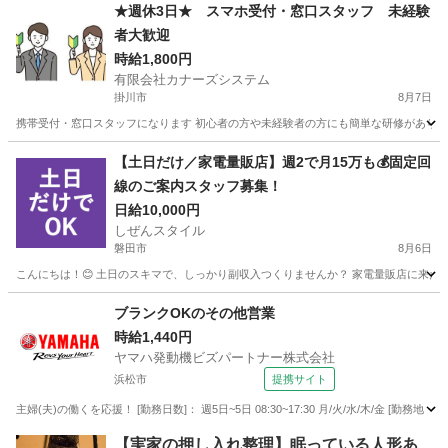
静岡
藤枝市
携帯ショップ
スタッフ
★週休3日★ スマホ受付・窓口スタッフ 未経験
者大歓迎
時給1,800円
有限会社カナーズシステム
掛川市
8月7日
携帯受付・窓口スタッフになります 初心者の方や未経験者の方にも簡単な研修があります
静岡
掛川市
携帯ショップ
スタッフ
【土日だけ／家電量販店】週2で月15万も💰固定回
線のご案内スタッフ募集！
日給10,000円
しぜんスタイル
磐田市
8月6日
こんにちは！😊 土日のスキマで、しっかり副収入つくりませんか？ 家電量販店に来たお
静岡
磐田市
家電量販店
スタッフ
ブランクOKのその他営業
時給1,440円
ヤマハ発動機ビズパートナー株式会社
浜松市
提携サイト
主婦(夫)の働くを応援！ [勤務日数]： 週5日~5日 08:30~17:30 月/火/水/木/金 [
静岡
浜松市
営業
【実家の押し入れ整理】眠っている人形あ