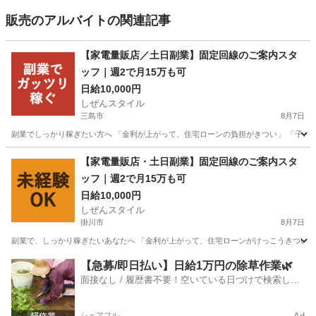
販売のアルバイトの関連記事
【家電量販店／土日副業】固定回線のご案内スタ
ッフ｜週2で月15万も可
日給10,000円
しぜんスタイル
三島市
8月7日
副業でしっかり稼ぎたい方へ 「金利が上がって、住宅ローンの負担がきつい」 「子ども
静岡
三島市
家電量販店
スタッフ
【家電量販店・土日副業】固定回線のご案内スタ
ッフ｜週2で月15万も可
日給10,000円
しぜんスタイル
掛川市
8月7日
副業で、しっかり稼ぎたいあなたへ 「金利が上がって、住宅ローンがけっこうきつい…」
静岡
掛川市
家電量販店
ネット
【急募/即日払い】日給1万円の除草作業🌿
面接なし / 履歴書不要！空いている日づけで検索して
即日はたらける✨
シェアフル