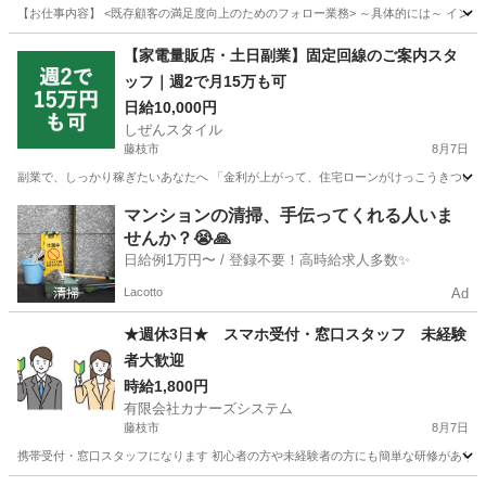
【お仕事内容】 <既存顧客の満足度向上のためのフォロー業務> ～具体的には～ インタ
静岡
静岡市
営業
【家電量販店・土日副業】固定回線のご案内スタ
ッフ｜週2で月15万も可
日給10,000円
しぜんスタイル
藤枝市
8月7日
副業で、しっかり稼ぎたいあなたへ 「金利が上がって、住宅ローンがけっこうきつい…」
静岡
藤枝市
家電量販店
ネット
マンションの清掃、手伝ってくれる人いま
せんか？😭🙏
日給例1万円〜 / 登録不要！高時給求人多数✨
Lacotto
Ad
★週休3日★ スマホ受付・窓口スタッフ 未経験
者大歓迎
時給1,800円
有限会社カナーズシステム
藤枝市
8月7日
携帯受付・窓口スタッフになります 初心者の方や未経験者の方にも簡単な研修があります