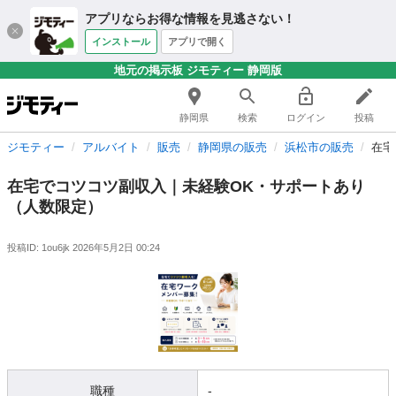
アプリならお得な情報を見逃さない！
インストール
アプリで開く
地元の掲示板 ジモティー 静岡版
静岡県
検索
ログイン
投稿
ジモティー
アルバイト
販売
静岡県の販売
浜松市の販売
在宅
在宅でコツコツ副収入｜未経験OK・サポートあり
（人数限定）
投稿ID: 1ou6jk
2026年5月2日 00:24
職種
-