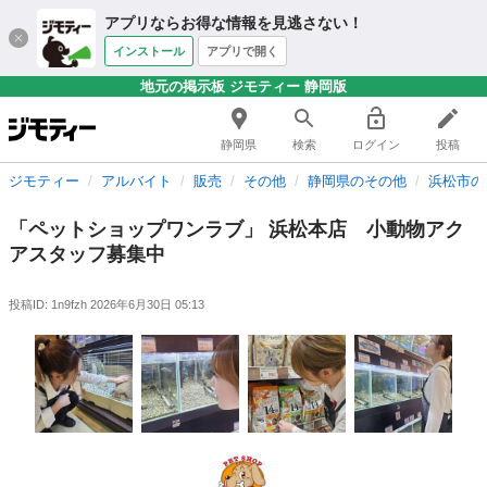
アプリならお得な情報を見逃さない！
インストール
アプリで開く
地元の掲示板 ジモティー 静岡版
静岡県
検索
ログイン
投稿
ジモティー
アルバイト
販売
その他
静岡県のその他
浜松市の
「ペットショップワンラブ」 浜松本店 小動物アク
アスタッフ募集中
投稿ID: 1n9fzh
2026年6月30日 05:13