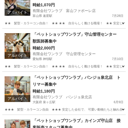
時給1,070円
有限会社ワンラブ 富山ファボーレ店
アルバイト
富山県 速星駅
7月28日
★★ 髪型・カラーコン自由！ ★★ ★★ 自分らしく働ける職場！ ★★ 安定した会社
富山
富山市
速星駅
その他
動物
「ペットショップワンラブ」守山管理センター
獣医師募集中
時給2,000円
有限会社ワンラブ 守山管理センター
アルバイト
愛知県 神領駅
7月10日
★★ 髪型・カラーコン自由！ ★★ ★★ 自分らしく働ける職場！ ★★ 安定した会社
愛知
名古屋市
神領駅
その他
スタッフ
「ペットショップワンラブ」パンジョ泉北店 ト
リマー募集中
時給1,180円
有限会社ワンラブ パンジョ泉北店
アルバイト
大阪府 泉ヶ丘駅
6月9日
★★★ 髪型・カラーコン自由 ★★★ 安定した会社で、 可愛い動物たちと触れ合いなが
大阪
堺市
泉ヶ丘駅
その他
動物
「ペットショップワンラブ」カインズ守山店 接
客販売スタッフ募集中