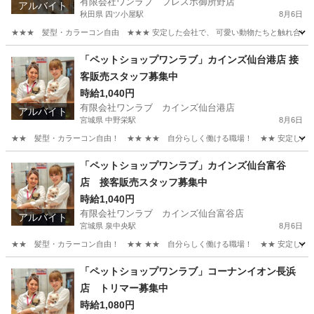
有限会社ワンラブ フレスポ御所野店
アルバイト
秋田県 四ツ小屋駅
8月6日
★★★ 髪型・カラーコン自由 ★★★ 安定した会社で、 可愛い動物たちと触れ合いなが
秋田
秋田市
四ツ小屋駅
その他
動物
「ペットショップワンラブ」カインズ仙台港店 接
客販売スタッフ募集中
時給1,040円
有限会社ワンラブ カインズ仙台港店
アルバイト
宮城県 中野栄駅
8月6日
★★ 髪型・カラーコン自由！ ★★ ★★ 自分らしく働ける職場！ ★★ 安定した会社
宮城
仙台市
中野栄駅
その他
スタッフ
「ペットショップワンラブ」カインズ仙台富谷
店 接客販売スタッフ募集中
時給1,040円
有限会社ワンラブ カインズ仙台富谷店
アルバイト
宮城県 泉中央駅
8月6日
★★ 髪型・カラーコン自由！ ★★ ★★ 自分らしく働ける職場！ ★★ 安定した会社
宮城
富谷市
泉中央駅
その他
スタッフ
「ペットショップワンラブ」コーナンイオン長浜
店 トリマー募集中
時給1,080円