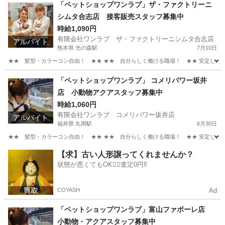
「ペットショップワンラブ」ザ・ファクトリーニ
シムタ合志店 接客販売スタッフ募集中
時給1,090円
有限会社ワンラブ ザ・ファクトリーニシムタ合志店
アルバイト
熊本県 光の森駅
7月10日
★★ 髪型・カラーコン自由！ ★★ ★★ 自分らしく働ける職場！ ★★ 安定した会社
熊本
合志市
光の森駅
その他
スタッフ
「ペットショップワンラブ」 コメリパワー坂井
店 小動物アクアスタッフ募集中
時給1,060円
有限会社ワンラブ コメリパワー坂井店
アルバイト
福井県 丸岡駅
6月30日
★★ 髪型・カラーコン自由！ ★★ ★★ 自分らしく働ける職場！ ★★ 安定した会社
福井
坂井市
丸岡駅
その他
動物
【求】古い人形譲ってくれませんか？
状態が悪くてもOK🙆‍♀️査定0円‼️
COYASH
Ad
「ペットショップワンラブ」富山ファボーレ店
小動物・アクアスタッフ募集中