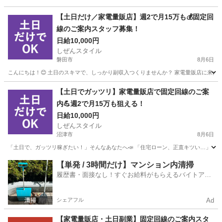
【土日だけ／家電量販店】週2で月15万も💰固定回
線のご案内スタッフ募集！
日給10,000円
しぜんスタイル
磐田市
8月6日
こんにちは！😊 土日のスキマで、しっかり副収入つくりませんか？ 家電量販店に来たお
静岡
磐田市
家電量販店
スタッフ
【土日でガッツリ】家電量販店で固定回線のご案
内💪週2で月15万も狙える！
日給10,000円
しぜんスタイル
沼津市
8月6日
「土日で、ガッツリ稼ぎたい！」そんなあなたへ📣 「住宅ローン、正直キツい…」 「教
静岡
沼津市
家電量販店
フルコミ
【単発 / 3時間だけ】マンション内清掃
履歴書・面接なし！すぐお給料がもらえるバイトアプ
リ
シェアフル
Ad
【家電量販店・土日副業】固定回線のご案内スタ