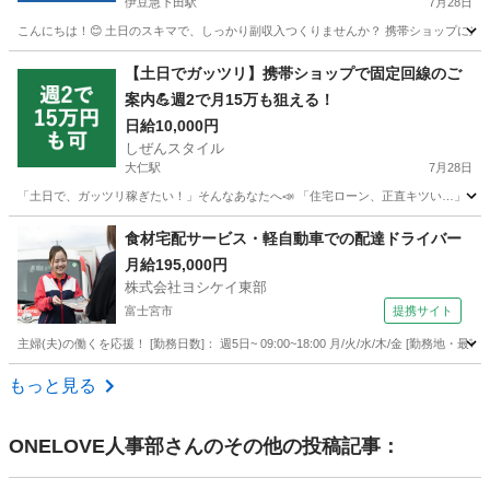
伊豆急下田駅
7月28日
こんにちは！😊 土日のスキマで、しっかり副収入つくりませんか？ 携帯ショップに来た
静岡
下田市
伊豆急下田駅
家電量販店
スタッフ
【土日でガッツリ】携帯ショップで固定回線のご
案内💪週2で月15万も狙える！
日給10,000円
しぜんスタイル
大仁駅
7月28日
「土日で、ガッツリ稼ぎたい！」そんなあなたへ📣 「住宅ローン、正直キツい…」 「教
静岡
伊豆市
大仁駅
家電量販店
フルコミ
食材宅配サービス・軽自動車での配達ドライバー
月給195,000円
株式会社ヨシケイ東部
富士宮市
提携サイト
主婦(夫)の働くを応援！ [勤務日数]： 週5日~ 09:00~18:00 月/火/水/木/金 [勤務
静岡
富士宮市
その他
もっと見る
ONELOVE人事部
さんのその他の投稿記事：