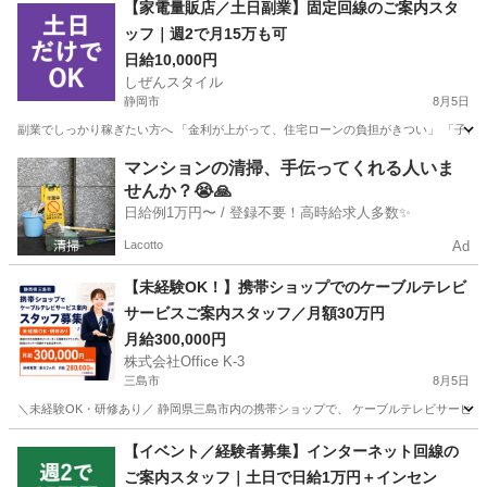
【家電量販店／土日副業】固定回線のご案内スタ
ッフ｜週2で月15万も可
日給10,000円
しぜんスタイル
静岡市
8月5日
副業でしっかり稼ぎたい方へ 「金利が上がって、住宅ローンの負担がきつい」 「子ども
静岡
静岡市
家電量販店
スタッフ
マンションの清掃、手伝ってくれる人いま
せんか？😭🙏
日給例1万円〜 / 登録不要！高時給求人多数✨
Lacotto
Ad
【未経験OK！】携帯ショップでのケーブルテレビ
サービスご案内スタッフ／月額30万円
月給300,000円
株式会社Office K-3
三島市
8月5日
＼未経験OK・研修あり／ 静岡県三島市内の携帯ショップで、 ケーブルテレビサービス
静岡
三島市
携帯ショップ
スタッフ
【イベント／経験者募集】インターネット回線の
ご案内スタッフ｜土日で日給1万円＋インセン