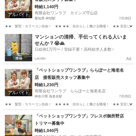
時給1,140円
有限会社ワンラブ カインズ守山店
アルバイト
愛知県 神領駅
7月28日
★★ 髪型・カラーコン自由！ ★★ ★★ 自分らしく働ける職場！ ★★ 安定した会社
愛知
名古屋市
神領駅
その他
スタッフ
マンションの清掃、手伝ってくれる人いま
せんか？😭🙏
日給例1万円〜 / 登録不要！高時給求人多数✨
Lacotto
Ad
「ペットショップワンラブ」ららぽーと海老名
店 接客販売スタッフ募集中
時給1,230円
有限会社ワンラブ ららぽーと海老名店
アルバイト
神奈川県 海老名駅
7月28日
★★ 髪型・カラーコン自由！ ★★ ★★ 自分らしく働ける職場！ ★★ 安定した会社
神奈川
海老名市
海老名駅
その他
スタッフ
「ペットショップワンラブ」フレスポ御所野店
トリマー募集中
時給1,040円