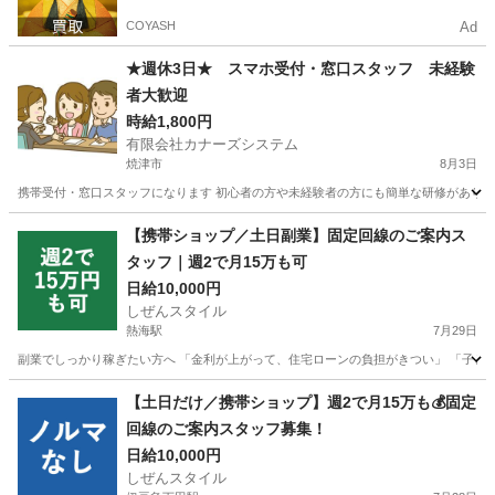
COYASH
Ad
★週休3日★ スマホ受付・窓口スタッフ 未経験
者大歓迎
時給1,800円
有限会社カナーズシステム
焼津市
8月3日
携帯受付・窓口スタッフになります 初心者の方や未経験者の方にも簡単な研修があります
静岡
焼津市
携帯ショップ
スタッフ
【携帯ショップ／土日副業】固定回線のご案内ス
タッフ｜週2で月15万も可
日給10,000円
しぜんスタイル
熱海駅
7月29日
副業でしっかり稼ぎたい方へ 「金利が上がって、住宅ローンの負担がきつい」 「子ども
静岡
熱海市
熱海駅
家電量販店
スタッフ
【土日だけ／携帯ショップ】週2で月15万も💰固定
回線のご案内スタッフ募集！
日給10,000円
しぜんスタイル