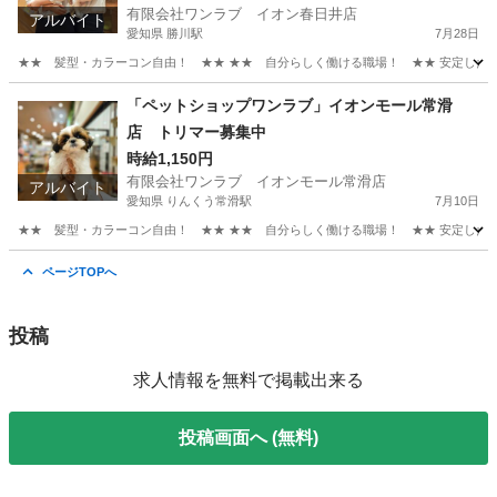
有限会社ワンラブ イオン春日井店
アルバイト
愛知県 勝川駅
7月28日
★★ 髪型・カラーコン自由！ ★★ ★★ 自分らしく働ける職場！ ★★ 安定した会社
愛知
春日井市
勝川駅
その他
スタッフ
「ペットショップワンラブ」イオンモール常滑
店 トリマー募集中
時給1,150円
有限会社ワンラブ イオンモール常滑店
アルバイト
愛知県 りんくう常滑駅
7月10日
★★ 髪型・カラーコン自由！ ★★ ★★ 自分らしく働ける職場！ ★★ 安定した会社
愛知
常滑市
りんくう常滑駅
その他
動物
ページTOPへ
投稿
求人情報を無料で掲載出来る
投稿画面へ (無料)