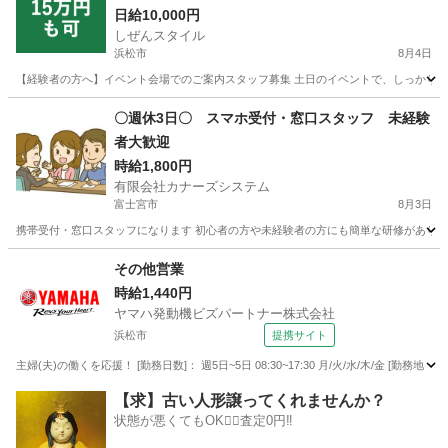
日給10,000円
しぜんスタイル
浜松市
8月4日
【経験者の方へ】イベント会場でのご案内スタッフ募集 土日のイベントで、しっかり稼ぎ
静岡
浜松市
家電量販店
スタッフ
〇週休3日〇 スマホ受付・窓口スタッフ 未経験
者大歓迎
時給1,800円
有限会社カナーズシステム
富士宮市
8月3日
携帯受付・窓口スタッフになります 初心者の方や未経験者の方にも簡単な研修があります
静岡
富士宮市
携帯ショップ
スタッフ
その他営業
時給1,440円
ヤマハ発動機ビズパートナー株式会社
浜松市
提携サイト
主婦(夫)の働くを応援！ [勤務日数]： 週5日~5日 08:30~17:30 月/火/水/木/金 [
静岡
浜松市
営業
【求】古い人形譲ってくれませんか？
状態が悪くてもOK🙆‍♀️査定0円‼️