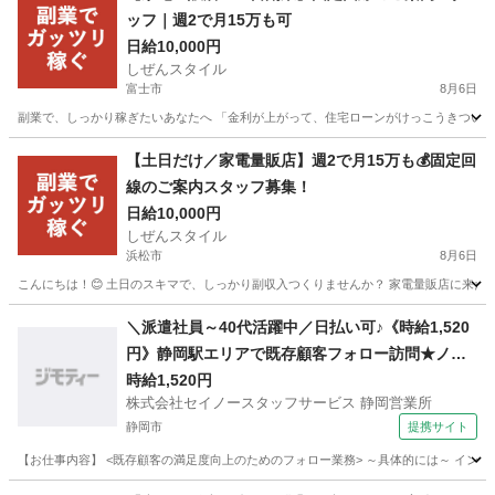
ッフ｜週2で月15万も可
日給10,000円
しぜんスタイル
富士市
8月6日
副業で、しっかり稼ぎたいあなたへ 「金利が上がって、住宅ローンがけっこうきつい…」
静岡
富士市
家電量販店
ネット
【土日だけ／家電量販店】週2で月15万も💰固定回
線のご案内スタッフ募集！
日給10,000円
しぜんスタイル
浜松市
8月6日
こんにちは！😊 土日のスキマで、しっかり副収入つくりませんか？ 家電量販店に来たお
静岡
浜松市
家電量販店
スタッフ
＼派遣社員～40代活躍中／日払い可♪《時給1,520
円》静岡駅エリアで既存顧客フォロー訪問★ノル
マなし×週3日～OK
時給1,520円
株式会社セイノースタッフサービス 静岡営業所
静岡市
提携サイト
【お仕事内容】 <既存顧客の満足度向上のためのフォロー業務> ～具体的には～ インタ
静岡
静岡市
営業