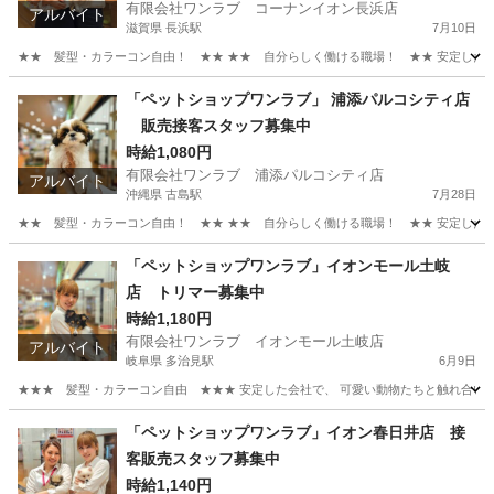
有限会社ワンラブ コーナンイオン長浜店
アルバイト
滋賀県 長浜駅
7月10日
★★ 髪型・カラーコン自由！ ★★ ★★ 自分らしく働ける職場！ ★★ 安定した会社
滋賀
長浜市
長浜駅
その他
動物
「ペットショップワンラブ」 浦添パルコシティ店
販売接客スタッフ募集中
時給1,080円
有限会社ワンラブ 浦添パルコシティ店
アルバイト
沖縄県 古島駅
7月28日
★★ 髪型・カラーコン自由！ ★★ ★★ 自分らしく働ける職場！ ★★ 安定した会社
沖縄
浦添市
古島駅
その他
スタッフ
「ペットショップワンラブ」イオンモール土岐
店 トリマー募集中
時給1,180円
有限会社ワンラブ イオンモール土岐店
アルバイト
岐阜県 多治見駅
6月9日
★★★ 髪型・カラーコン自由 ★★★ 安定した会社で、 可愛い動物たちと触れ合いなが
岐阜
土岐市
多治見駅
その他
時給
「ペットショップワンラブ」イオン春日井店 接
客販売スタッフ募集中
時給1,140円