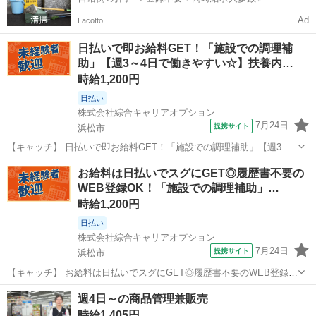
Ad
Lacotto
日払いで即お給料GET！「施設での調理補
助」【週3～4日で働きやすい☆】扶養内…
時給1,200円
日払い
株式会社綜合キャリアオプション
7月24日
提携サイト
浜松市
【キャッチ】 日払いで即お給料GET！「施設での調理補助」【週3～4
日で働きやすい☆】扶養内が外せない方に☆未経験の方も安心◎少人
静岡
浜松市
その他
お給料は日払いでスグにGET◎履歴書不要の
数体制！高時給1200円！ 【コメント】 ＼大手人材派遣会社で働きま
WEB登録OK！「施設での調理補助」…
せんか♪／ 「新しい職...
時給1,200円
日払い
株式会社綜合キャリアオプション
7月24日
提携サイト
浜松市
【キャッチ】 お給料は日払いでスグにGET◎履歴書不要のWEB登録
OK！「施設での調理補助」高時給1200円！舞阪周辺！20代～40代の
静岡
浜松市
その他
週4日～の商品管理兼販売
スタッフが多数活躍中★ 【コメント】 製造のお仕事が豊富★未経験で
時給1,405円
働いてみたい方も大歓...