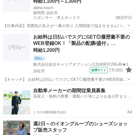
時給1,100円～1,300円
alpha touch
静岡県 浜松市
スポンサー：求人ボックス
08月07日
【仕事内容】雰囲気の良さが一番の売り 人間関係で悩ませません! <募
集職種> 美容師 <仕事内容> 美容室業務全般 カット 90% カラー 60%
アルバイト・パート
お給料は日払いでスグにGET◎履歴書不要の
パーマ 25% トリートメント 20% 販売 15% 雑誌撮影,ヘアショー,ヘッ
WEB登録OK！「製品の配膳/盛付」…
ド...
時給1,200円
日払い
株式会社綜合キャリアオプション/1314HF0729G49★11-N
7月18日
提携サイト
浜松市
【キャッチ】 お給料は日払いでスグにGET◎履歴書不要のWEB登録
OK！「製品の配膳/盛付」高時給1200円！常葉大学前周辺！20代～40
静岡
浜松市
その他
自動車メーカーの期間従業員募集
代のスタッフが多数活躍中★ 【コメント】 弊社なら事前の職場見学が
高収入・無料の寮費・通勤バス等によりお金が貯まりや
多数！お仕事安心ス...
すい環境
Ad
トヨタ自動車株式会社
週2日～のイオングループのシューズショッ
プ販売スタッフ