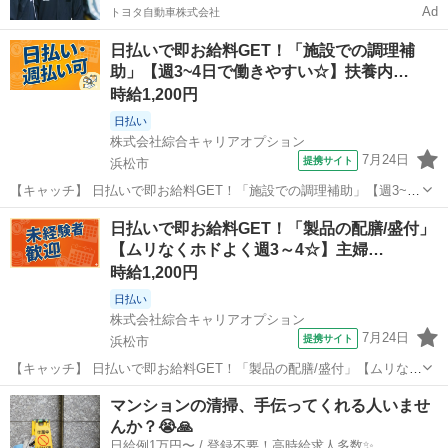
Ad
トヨタ自動車株式会社
日払いで即お給料GET！「施設での調理補
助」【週3~4日で働きやすい☆】扶養内…
時給1,200円
日払い
株式会社綜合キャリアオプション
7月24日
提携サイト
浜松市
【キャッチ】 日払いで即お給料GET！「施設での調理補助」【週3~4
日で働きやすい☆】扶養内が外せない方に☆未経験の方も安心◎少人
静岡
浜松市
その他
日払いで即お給料GET！「製品の配膳/盛付」
数体制!高時給1200円！ 【コメント】 製造のお仕事をお探しの方必
【ムリなくホドよく週3～4☆】主婦…
見！ 「経験ないけど大...
時給1,200円
日払い
株式会社綜合キャリアオプション
7月24日
提携サイト
浜松市
【キャッチ】 日払いで即お給料GET！「製品の配膳/盛付」【ムリなく
ホドよく週3～4☆】主婦主夫応援！扶養内OK♪未経験者カンゲイ♪高時
静岡
浜松市
その他
マンションの清掃、手伝ってくれる人いませ
給1200円！ 【コメント】 ＼大手人材派遣会社で働きませんか♪／ 「新
んか？😭🙏
しい職場は不...
日給例1万円〜 / 登録不要！高時給求人多数✨