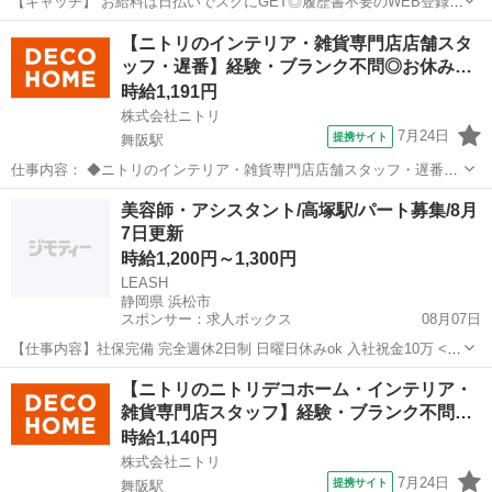
【キャッチ】 お給料は日払いでスグにGET◎履歴書不要のWEB登録
OK！「施設での調理補助」高時給1200円！舞阪周辺！20代～40代の
静岡
浜松市
その他
【ニトリのインテリア・雑貨専門店店舗スタ
スタッフが多数活躍中★ 【コメント】 製造のお仕事が豊富★未経験で
ッフ・遅番】経験・ブランク不問◎お休み…
働いてみたい方も大歓...
時給1,191円
株式会社ニトリ
7月24日
提携サイト
舞阪駅
仕事内容： ◆ニトリのインテリア・雑貨専門店店舗スタッフ・遅番◆
【仕事内容】 インテリア雑貨・コスメ用品を扱う小型のお店で、 デコ
静岡
浜松市
舞阪駅
その他
美容師・アシスタント/高塚駅/パート募集/8月
ホームにしかないかわいい商品がたくさん！ 売場作り、品出し、手直
7日更新
し、レジ、お客様応対など ...
時給1,200円～1,300円
LEASH
静岡県 浜松市
スポンサー：求人ボックス
08月07日
【仕事内容】社保完備 完全週休2日制 日曜日休みok 入社祝金10万 <募
集職種> 美容師 <仕事内容> シャンプー・カラーなどアシスタント業
アルバイト・パート
【ニトリのニトリデコホーム・インテリア・
務全般 ヘッドスパ <必要経験> アシスタント <業種> 美容師 <施設形
雑貨専門店スタッフ】経験・ブランク不問…
態> 美容室・...
時給1,140円
株式会社ニトリ
7月24日
提携サイト
舞阪駅