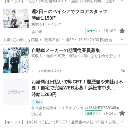
【キャッチ】 日払いで即お給料GET！「施設での調理補助」【週3~4
日で働きやすい☆】扶養内が外せない方に☆未経験の方も安心◎少人
静岡
浜松市
その他
週2日～のベイシアでフロアスタッフ
数体制!高時給1200円！ 【コメント】 製造のお仕事をお探しの方必
時給1,150円
見！ 「経験ないけど大...
株式会社ベイシア
2月18日
提携サイト
浜松市
主婦(夫)の働くを応援！ [勤務日数]： 週2日~ 17:30~20:30 [勤務地・最
寄駅]： 静岡県浜松市西区（旧）雄踏１丁目３２番２号 ベイシア Fd
静岡
浜松市
その他
自動車メーカーの期間従業員募集
浜松雄踏店（513） [職種名]：ベイシアでフロアスタッフ...
高収入・無料の寮費・通勤バス等によりお金が貯まりや
すい環境
Ad
トヨタ自動車株式会社
お給料は日払いで即GET！履歴書や来社は不
要！自宅で完結WEB応募！浜松市中央…
時給1,200円
日払い
株式会社綜合キャリアオプション/1314HF0722G48★62-N
7月14日
提携サイト
浜松市
【キャッチ】 お給料は日払いで即GET！履歴書や来社は不要！自宅で
完結WEB応募！浜松市中央区周辺！ 【コメント】 製造のお仕事が豊