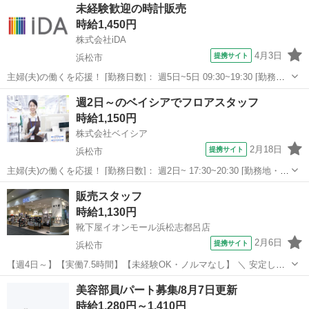
未経験歓迎の時計販売
時給1,450円
株式会社iDA
4月3日
提携サイト
浜松市
主婦(夫)の働くを応援！ [勤務日数]： 週5日~5日 09:30~19:30 [勤務
地・最寄駅]： 静岡県浜松市中央区 株式会社フォッシルジャパン
静岡
浜松市
その他
週2日～のベイシアでフロアスタッフ
【派遣元】株式会社iDA 浜松駅徒歩2分 [職種名]：時計販売 ...
時給1,150円
株式会社ベイシア
2月18日
提携サイト
浜松市
主婦(夫)の働くを応援！ [勤務日数]： 週2日~ 17:30~20:30 [勤務地・最
寄駅]： 静岡県浜松市西区（旧）雄踏１丁目３２番２号 ベイシア Fd
静岡
浜松市
その他
販売スタッフ
浜松雄踏店（513） [職種名]：ベイシアでフロアスタッフ...
時給1,130円
靴下屋イオンモール浜松志都呂店
2月6日
提携サイト
浜松市
【週4日～】【実働7.5時間】【未経験OK・ノルマなし】 ＼ 安定した
ペースで働きたい方へ ／ ★ 靴下屋 販売スタッフ募集 ★ ‾‾‾‾‾‾‾‾‾‾‾‾‾‾‾‾
静岡
浜松市
その他
美容部員/パート募集/8月7日更新
「フリーターとして腰を据えて働きたい」 「アパレルに...
時給1,280円～1,410円