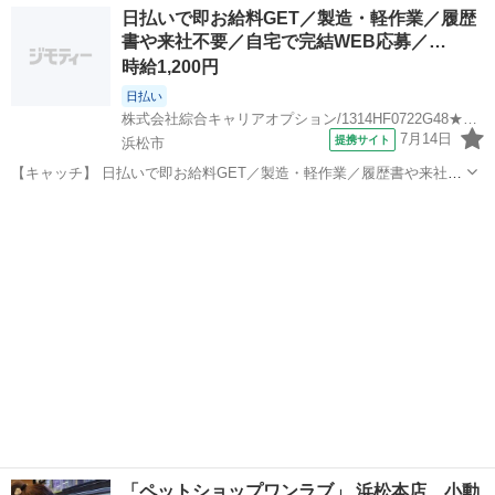
静岡
浜松市
その他
日払いで即お給料GET／製造・軽作業／履歴
富★未経験で働いてみたい方も大歓迎！ 「未経験だけど興味がある」
書や来社不要／自宅で完結WEB応募／…
「転職したいけど不安・...
時給1,200円
日払い
株式会社綜合キャリアオプション/1314HF0722G48★62-N
7月14日
提携サイト
浜松市
【キャッチ】 日払いで即お給料GET／製造・軽作業／履歴書や来社不
要／自宅で完結WEB応募／浜松市中央区周辺 【コメント】 製造のお
静岡
浜松市
その他
仕事が豊富★未経験で働いてみたい方も大歓迎！ 「未経験だけど興味
がある」 「転職したいけ...
「ペットショップワンラブ」 浜松本店 小動