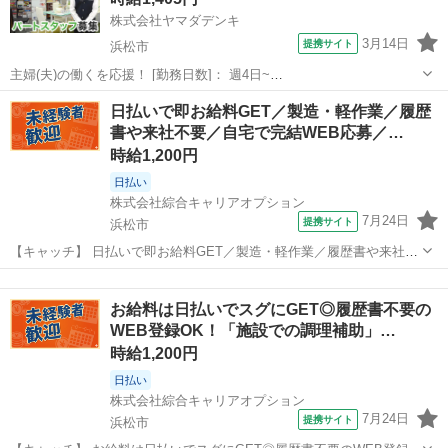
株式会社ヤマダデンキ
3月14日
提携サイト
浜松市
主婦(夫)の働くを応援！ [勤務日数]： 週4日~
10:00~17:00/10:00~18:30/11:00~18:00/12:30~21:00/14:00~21:00 月/
静岡
浜松市
その他
日払いで即お給料GET／製造・軽作業／履歴
火/水/木/金/土/日 などから選べます [...
書や来社不要／自宅で完結WEB応募／…
時給1,200円
日払い
株式会社綜合キャリアオプション
7月24日
提携サイト
浜松市
【キャッチ】 日払いで即お給料GET／製造・軽作業／履歴書や来社不
要／自宅で完結WEB応募／浜松市中央区周辺 【コメント】 製造のお
静岡
浜松市
その他
仕事が豊富★未経験で働いてみたい方も大歓迎！ 「未経験だけど興味
お給料は日払いでスグにGET◎履歴書不要の
がある」 「転職したいけ...
WEB登録OK！「施設での調理補助」…
時給1,200円
日払い
株式会社綜合キャリアオプション
7月24日
提携サイト
浜松市