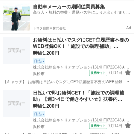
ホドよく週3～4☆】主婦主夫応援！扶養内OK♪未経験者カンゲイ♪高時
静岡
浜松市
その他
自動車メーカーの期間従業員募集
給1200円！ 【コメント】 ＼大手人材派遣会社で働きませんか♪／ 「新
高収入・無料の寮費・通勤バス等によりお金が貯まりや
しい職場は不...
すい環境
Ad
トヨタ自動車株式会社
お給料は日払いでスグにGET◎履歴書不要の
WEB登録OK！「施設での調理補助」…
時給1,200円
日払い
株式会社綜合キャリアオプション/1314HF0722G48★62-N
7月14日
提携サイト
浜松市
【キャッチ】 お給料は日払いでスグにGET◎履歴書不要のWEB登録
OK！「施設での調理補助」高時給1200円！舞阪周辺！20代～40代の
静岡
浜松市
その他
日払いで即お給料GET！「施設での調理補
スタッフが多数活躍中★ 【コメント】 製造のお仕事が豊富★未経験で
助」【週3~4日で働きやすい☆】扶養内…
働いてみたい方も大歓...
時給1,200円
日払い
株式会社綜合キャリアオプション/1314HF0722G48★62-N
7月14日
提携サイト
浜松市