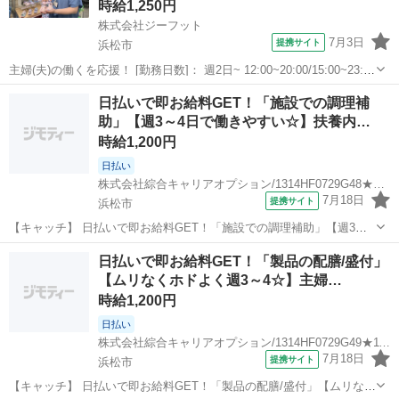
時給1,250円
株式会社ジーフット
7月3日
提携サイト
浜松市
主婦(夫)の働くを応援！ [勤務日数]： 週2日~ 12:00~20:00/15:00~23:00
[勤務地・最寄駅]： 静岡県浜松市中央区天王町字諏訪1981-3 イオン浜
静岡
浜松市
その他
日払いで即お給料GET！「施設での調理補
松市野店2F 7083-アスビー イオン浜松...
助」【週3～4日で働きやすい☆】扶養内…
時給1,200円
日払い
株式会社綜合キャリアオプション/1314HF0729G48★92-N
7月18日
提携サイト
浜松市
【キャッチ】 日払いで即お給料GET！「施設での調理補助」【週3～4
日で働きやすい☆】扶養内が外せない方に☆未経験の方も安心◎少人
静岡
浜松市
その他
日払いで即お給料GET！「製品の配膳/盛付」
数体制！高時給1200円！ 【コメント】 ＼大手人材派遣会社で働きま
【ムリなくホドよく週3～4☆】主婦…
せんか♪／ 「新しい職...
時給1,200円
日払い
株式会社綜合キャリアオプション/1314HF0729G49★11-N
7月18日
提携サイト
浜松市
【キャッチ】 日払いで即お給料GET！「製品の配膳/盛付」【ムリなく