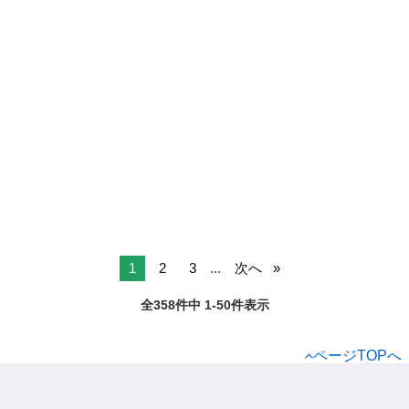
1
2
3
...
次へ
全358件中 1-50件表示
ページTOPへ
ジモティー
アルバイト
販売
その他
静岡県のその他
浜松市