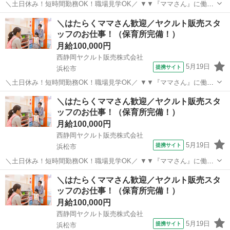
＼土日休み！短時間勤務OK！職場見学OK／ ▼▼『ママさん』に働き
やすい就業環境をご用意▼▼ 『子育て・育児との両立を一番にサポ—
静岡
浜松市
その他
＼はたらくママさん歓迎／ヤクルト販売スタ
トしております！』 ◎無料で使える保育所あり（お子さんを預けなが
ッフのお仕事！（保育所完備！）
ら勤務可能♪） ◎未経験OK（...
月給100,000円
西静岡ヤクルト販売株式会社
5月19日
提携サイト
浜松市
＼土日休み！短時間勤務OK！職場見学OK／ ▼▼『ママさん』に働き
やすい就業環境をご用意▼▼ 『子育て・育児との両立を一番にサポ—
静岡
浜松市
その他
＼はたらくママさん歓迎／ヤクルト販売スタ
トしております！』 ◎無料で使える保育所あり（お子さんを預けなが
ッフのお仕事！（保育所完備！）
ら勤務可能♪） ◎未経験OK（...
月給100,000円
西静岡ヤクルト販売株式会社
5月19日
提携サイト
浜松市
＼土日休み！短時間勤務OK！職場見学OK／ ▼▼『ママさん』に働き
やすい就業環境をご用意▼▼ 『子育て・育児との両立を一番にサポ—
静岡
浜松市
その他
＼はたらくママさん歓迎／ヤクルト販売スタ
トしております！』 ◎無料で使える保育所あり（お子さんを預けなが
ッフのお仕事！（保育所完備！）
ら勤務可能♪） ◎未経験OK（...
月給100,000円
西静岡ヤクルト販売株式会社
5月19日
提携サイト
浜松市