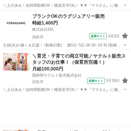
＼土日休み！短時間勤務OK！職場見学OK／ ▼▼『ママさん』に働き
やすい就業環境をご用意▼▼ 『子育て・育児との両立を一番にサポ—
静岡
浜松市
その他
ブランクOKのラグジュアリー販売
トしております！』 ◎無料で使える保育所あり（お子さんを預けなが
時給1,400円
ら勤務可能♪） ◎未経験OK（...
株式会社iDA
4月3日
提携サイト
浜松市
主婦(夫)の働くを応援！ [勤務日数]： 週5日~5日 09:30~19:30 [勤務
地・最寄駅]： 静岡県浜松市中央区 フェラガモ・ジャパン株式会社
静岡
浜松市
その他
＼育児・子育ての両立可能／ヤクルト販売ス
【派遣元】株式会社iDA 浜松駅徒歩1分 [職種名]：ラグジュア...
タッフのお仕事！（保育所完備！）
月給100,000円
西静岡ヤクルト販売株式会社
5月19日
提携サイト
浜松市
＼土日休み！短時間勤務OK！職場見学OK／ ▼▼『ママさん』に働き
やすい就業環境をご用意▼▼ 『子育て・育児との両立を一番にサポ—
静岡
浜松市
その他
トしております！』 ◎無料で使える保育所あり（お子さんを預けなが
ら勤務可能♪） ◎未経験OK（...