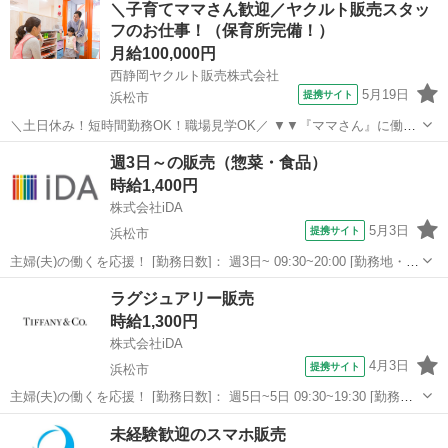
＼子育てママさん歓迎／ヤクルト販売スタッ
トしております！』 ◎無料で使える保育所あり（お子さんを預けなが
フのお仕事！（保育所完備！）
ら勤務可能♪） ◎未経験OK（...
月給100,000円
西静岡ヤクルト販売株式会社
5月19日
提携サイト
浜松市
＼土日休み！短時間勤務OK！職場見学OK／ ▼▼『ママさん』に働き
やすい就業環境をご用意▼▼ 『子育て・育児との両立を一番にサポ—
静岡
浜松市
その他
週3日～の販売（惣菜・食品）
トしております！』 ◎無料で使える保育所あり（お子さんを預けなが
時給1,400円
ら勤務可能♪） ◎未経験OK（...
株式会社iDA
5月3日
提携サイト
浜松市
主婦(夫)の働くを応援！ [勤務日数]： 週3日~ 09:30~20:00 [勤務地・最
寄駅]： 静岡県浜松市中央区 【派遣元】株式会社iDA 浜松駅徒歩2分
静岡
浜松市
その他
ラグジュアリー販売
[職種名]：販売（惣菜・食品） [求人概要]： 週3～...
時給1,300円
株式会社iDA
4月3日
提携サイト
浜松市
主婦(夫)の働くを応援！ [勤務日数]： 週5日~5日 09:30~19:30 [勤務
地・最寄駅]： 静岡県浜松市中央区 ティファニー・アンド・カンパニ
静岡
浜松市
その他
未経験歓迎のスマホ販売
ー・ジャパン・インク 【派遣元】株式会社iDA 浜松駅徒歩2分 ...