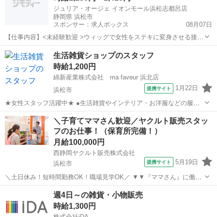
ジュリア・オージェ イオンモール浜松志都呂店
静岡県 浜松市
スポンサー：求人ボックス
08月07日
【仕事内容】<未経験歓迎 >ウィッグで女性をステキに変身させる接客
のお仕事です 福利厚生充実 <募集職種> 美容部員 <仕事内容> ファッ
アルバイト・パート
生活雑貨ショップのスタッフ
ションウィッグの接客・販売 ファッションウィッグを使用したヘアス
時給1,200円
タイルの ご提案だけでなく、...
綿新産業株式会社 ma faveur 浜北店
1月22日
提携サイト
浜松市
★女性スタッフ活躍中★ ●生活雑貨やインテリア・お洋服などの服飾
雑貨を販売している、ライフスタイル雑貨店でのお仕事です！ フルタ
静岡
浜松市
その他
＼子育てママさん歓迎／ヤクルト販売スタッ
イムスタッフさんの募集です♪ 接客・販売が主な業務です◎ 詳しく
フのお仕事！（保育所完備！）
は、、 ・お客様への接客対応...
月給100,000円
西静岡ヤクルト販売株式会社
5月19日
提携サイト
浜松市
＼土日休み！短時間勤務OK！職場見学OK／ ▼▼『ママさん』に働き
やすい就業環境をご用意▼▼ 『子育て・育児との両立を一番にサポ—
静岡
浜松市
その他
週4日～の雑貨・小物販売
トしております！』 ◎無料で使える保育所あり（お子さんを預けなが
時給1,300円
ら勤務可能♪） ◎未経験OK（...
株式会社iDA