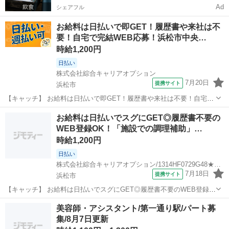
Ad
シェアフル
お給料は日払いで即GET！履歴書や来社は不
要！自宅で完結WEB応募！浜松市中央…
時給1,200円
日払い
株式会社綜合キャリアオプション
7月20日
提携サイト
浜松市
【キャッチ】 お給料は日払いで即GET！履歴書や来社は不要！自宅で
完結WEB応募！浜松市中央区周辺！ 【コメント】 製造のお仕事が豊
静岡
浜松市
その他
お給料は日払いでスグにGET◎履歴書不要の
富★未経験で働いてみたい方も大歓迎！ 「未経験だけど興味がある」
WEB登録OK！「施設での調理補助」…
「転職したいけど不安・...
時給1,200円
日払い
株式会社綜合キャリアオプション/1314HF0729G48★92-N
7月18日
提携サイト
浜松市
【キャッチ】 お給料は日払いでスグにGET◎履歴書不要のWEB登録
OK！「施設での調理補助」高時給1200円！舞阪周辺！20代～40代の
静岡
浜松市
その他
美容師・アシスタント/第一通り駅/パート募
スタッフが多数活躍中★ 【コメント】 製造のお仕事が豊富★未経験で
集/8月7日更新
働いてみたい方も大歓...