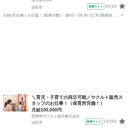
4月3日
提携サイト
浜松市
主婦(夫)の働くを応援！ [勤務日数]： 週4日~ 09:30~21:30 [勤務地・最
寄駅]： 静岡県浜松市中央区 株式会社オンデーズ 【派遣元】株式会
静岡
浜松市
その他
社iDA 上島駅バス7分 [職種名]：雑貨・小物販売 [求人...
＼育児・子育ての両立可能／ヤクルト販売ス
タッフのお仕事！（保育所完備！）
月給100,000円
西静岡ヤクルト販売株式会社
5月19日
提携サイト
浜松市