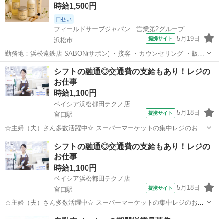
時給1,500円
日払い
フィールドサーブジャパン 営業第2グループ
5月19日
提携サイト
浜松市
勤務地：浜松遠鉄店 SABON(サボン) ・接客 ・カウンセリング ・販売
・在庫管理 ・クリンリネス ・レジ ・その他付随業務 店内でも目を引
静岡
浜松市
その他
シフトの融通◎交通費の支給もあり！レジの
く ウォータースタンドでお気軽に商品をお試しいただきながら 一人ひ
お仕事
とりに寄...
時給1,100円
ベイシア浜松都田テクノ店
5月18日
提携サイト
宮口駅
☆主婦（夫）さん多数活躍中☆ スーパーマーケットの集中レジのお仕
事です。未経験者・経験者問わず大歓迎！ レジは操作しやすい自動釣
静岡
浜松市
宮口駅
その他
シフトの融通◎交通費の支給もあり！レジの
銭機を導入し、研修も丁寧な2人体制で行います。 シフト制勤務で家
お仕事
事・育児との両立もOK！予定に合...
時給1,100円
ベイシア浜松都田テクノ店
5月18日
提携サイト
宮口駅
☆主婦（夫）さん多数活躍中☆ スーパーマーケットの集中レジのお仕
事です。未経験者・経験者問わず大歓迎！ レジは操作しやすい自動釣
静岡
浜松市
宮口駅
その他