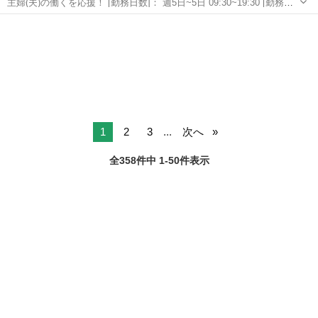
主婦(夫)の働くを応援！ [勤務日数]： 週5日~5日 09:30~19:30 [勤務
地・最寄駅]： 静岡県浜松市中央区 フェイラージャパン株式会社
静岡
浜松市
その他
【派遣元】株式会社iDA 浜松駅徒歩5分 [職種名]：雑貨・小物販...
1
2
3
...
次へ
全358件中 1-50件表示