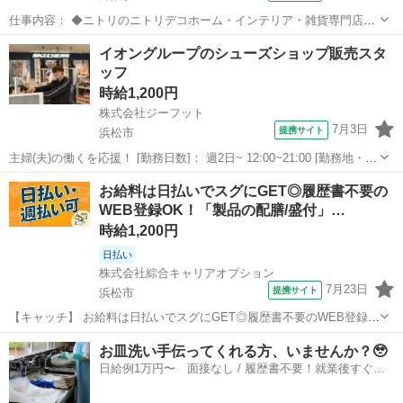
仕事内容： ◆ニトリのニトリデコホーム・インテリア・雑貨専門店ス
タッフ◆ 【仕事内容】 品出しや売場の手直しを行って頂きます。 繁
静岡
浜松市
舞阪駅
その他
イオングループのシューズショップ販売スタ
忙期は宅配便の依頼も増えるので、宅配便の梱包作業も行って 頂きま
ッフ
す。レジは簡単な操作ですので...
時給1,200円
株式会社ジーフット
7月3日
提携サイト
浜松市
主婦(夫)の働くを応援！ [勤務日数]： 週2日~ 12:00~21:00 [勤務地・最
寄駅]： 静岡県浜松市中央区志都呂2-37-1 イオンモール浜松志都呂店
静岡
浜松市
その他
お給料は日払いでスグにGET◎履歴書不要の
1階 1454-スケッチャーズ イオンモール浜松志都呂店《...
WEB登録OK！「製品の配膳/盛付」…
時給1,200円
日払い
株式会社綜合キャリアオプション
7月23日
提携サイト
浜松市
【キャッチ】 お給料は日払いでスグにGET◎履歴書不要のWEB登録
OK！「製品の配膳/盛付」高時給1200円！常葉大学前周辺！20代～40
静岡
浜松市
その他
お皿洗い手伝ってくれる方、いませんか？🥹
代のスタッフが多数活躍中★ 【コメント】 弊社なら事前の職場見学が
日給例1万円〜 面接なし / 履歴書不要！就業後すぐに
多数！お仕事安心ス...
お給料がもらえる✨