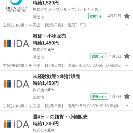
時給1,520円
株式会社オープンループパートナーズ
4月12日
提携サイト
浜松市
主婦(夫)の働くを応援！ [勤務日数]： 週5日~5日
10:00~19:00/11:00~20:00 月/火/水/木/金/土/日 などから選べます [勤務
静岡
浜松市
その他
雑貨・小物販売
地・最寄駅]： 静岡県浜松市浜名区 【派遣元】株式会社オープンル...
時給1,450円
株式会社iDA
4月5日
提携サイト
浜松市
主婦(夫)の働くを応援！ [勤務日数]： 週5日~5日 09:30~20:30 [勤務
地・最寄駅]： 静岡県浜松市中央区 【派遣元】株式会社iDA 浜松駅徒
静岡
浜松市
その他
未経験歓迎の時計販売
歩5分 [職種名]：雑貨・小物販売 [求人概要]： 週4～...
時給1,450円
株式会社iDA
4月3日
提携サイト
浜松市
主婦(夫)の働くを応援！ [勤務日数]： 週5日~5日 09:30~19:30 [勤務
地・最寄駅]： 静岡県浜松市中央区 株式会社フォッシルジャパン
静岡
浜松市
その他
週4日～の雑貨・小物販売
【派遣元】株式会社iDA 浜松駅徒歩2分 [職種名]：時計販売 ...
時給1,300円
株式会社iDA