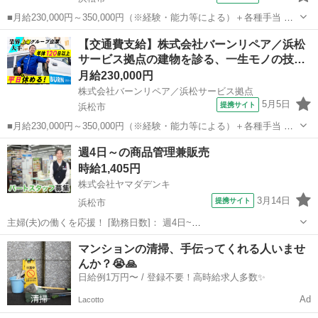
■月給230,000円～350,000円（※経験・能力等による）＋各種手当 ＋
賞与年2回 ◎別途残業代全額支給 ◎賞与年2回（6月／12月） ◎定期昇
静岡
浜松市
その他
【交通費支給】株式会社バーンリペア／浜松
給（年1回） ◎別途ガソリン代は全額支給 ★私有車持ち込みで最大
サービス拠点の建物を診る、一生モノの技…
17,0...
月給230,000円
株式会社バーンリペア／浜松サービス拠点
5月5日
提携サイト
浜松市
■月給230,000円～350,000円（※経験・能力等による）＋各種手当 ＋
賞与年2回 ◎別途残業代全額支給 ◎賞与年2回（6月／12月） ◎定期昇
静岡
浜松市
その他
週4日～の商品管理兼販売
給（年1回） ◎別途ガソリン代は全額支給 ★私有車持ち込みで最大
時給1,405円
17,0...
株式会社ヤマダデンキ
3月14日
提携サイト
浜松市
主婦(夫)の働くを応援！ [勤務日数]： 週4日~
10:00~17:00/10:00~18:30/11:00~18:00/12:30~21:00/14:00~21:00 月/
静岡
浜松市
その他
マンションの清掃、手伝ってくれる人いませ
火/水/木/金/土/日 などから選べます [...
んか？😭🙏
日給例1万円〜 / 登録不要！高時給求人多数✨
Ad
Lacotto