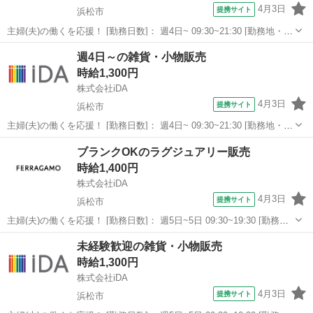
4月3日
提携サイト
浜松市
主婦(夫)の働くを応援！ [勤務日数]： 週4日~ 09:30~21:30 [勤務地・最
寄駅]： 静岡県浜松市中央区 株式会社オンデーズ 【派遣元】株式会
静岡
浜松市
その他
週4日～の雑貨・小物販売
社iDA 上島駅バス7分 [職種名]：雑貨・小物販売 [求人...
時給1,300円
株式会社iDA
4月3日
提携サイト
浜松市
主婦(夫)の働くを応援！ [勤務日数]： 週4日~ 09:30~21:30 [勤務地・最
寄駅]： 静岡県浜松市中央区 株式会社オンデーズ 【派遣元】株式会
静岡
浜松市
その他
ブランクOKのラグジュアリー販売
社iDA 浜松駅バス30分 [職種名]：雑貨・小物販売 [求...
時給1,400円
株式会社iDA
4月3日
提携サイト
浜松市
主婦(夫)の働くを応援！ [勤務日数]： 週5日~5日 09:30~19:30 [勤務
地・最寄駅]： 静岡県浜松市中央区 フェラガモ・ジャパン株式会社
静岡
浜松市
その他
未経験歓迎の雑貨・小物販売
【派遣元】株式会社iDA 浜松駅徒歩1分 [職種名]：ラグジュア...
時給1,300円
株式会社iDA
4月3日
提携サイト
浜松市