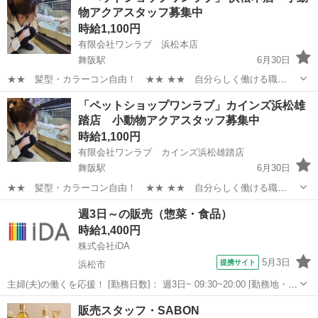
物アクアスタッフ募集中
時給1,100円
有限会社ワンラブ 浜松本店
舞阪駅
6月30日
★★ 髪型・カラーコン自由！ ★★ ★★ 自分らしく働ける職
場！ ★★ 安定した会社で、 可愛い動物たちと触れ合いながら ワー
静岡
浜松市
舞阪駅
その他
動物
「ペットショップワンラブ」カインズ浜松雄
クライフバランスを取りやすい仕事しませんか？ ★WワークOK！【同
踏店 小動物アクアスタッフ募集中
業他社不可】 ...
時給1,100円
有限会社ワンラブ カインズ浜松雄踏店
舞阪駅
6月30日
★★ 髪型・カラーコン自由！ ★★ ★★ 自分らしく働ける職
場！ ★★ 安定した会社で、 可愛い動物たちと触れ合いながら ワー
静岡
浜松市
舞阪駅
その他
動物
週3日～の販売（惣菜・食品）
クライフバランスを取りやすい仕事しませんか？ ★WワークOK！【同
時給1,400円
業他社不可】 ...
株式会社iDA
5月3日
提携サイト
浜松市
主婦(夫)の働くを応援！ [勤務日数]： 週3日~ 09:30~20:00 [勤務地・最
寄駅]： 静岡県浜松市中央区 【派遣元】株式会社iDA 浜松駅徒歩2分
静岡
浜松市
その他
販売スタッフ・SABON
[職種名]：販売（惣菜・食品） [求人概要]： 週3～...