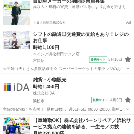
自動車メーカーの期間従業員募集
銭機を導入し、研修も丁寧な2人体制で行います。 シフト制勤務で家
高収入・無料の寮費・通勤バス等によりお金が貯まりや
事・育児との両立もOK！予定に合...
すい環境
Ad
トヨタ自動車株式会社
シフトの融通◎交通費の支給もあり！レジの
お仕事
時給1,100円
ベイシア浜松都田テクノ店
5月18日
提携サイト
宮口駅
☆主婦（夫）さん多数活躍中☆ スーパーマーケットの集中レジのお仕
事です。未経験者・経験者問わず大歓迎！ レジは操作しやすい自動釣
静岡
浜松市
宮口駅
その他
雑貨・小物販売
銭機を導入し、研修も丁寧な2人体制で行います。 シフト制勤務で家
時給1,450円
事・育児との両立もOK！予定に合...
株式会社iDA
4月5日
提携サイト
浜松市
主婦(夫)の働くを応援！ [勤務日数]： 週5日~5日 09:30~20:30 [勤務
地・最寄駅]： 静岡県浜松市中央区 【派遣元】株式会社iDA 浜松駅徒
静岡
浜松市
その他
【車通勤OK】株式会社バーンリペア／浜松サ
歩5分 [職種名]：雑貨・小物販売 [求人概要]： 週4～...
ービス拠点の建物を診る、一生モノの技…
月給230,000円