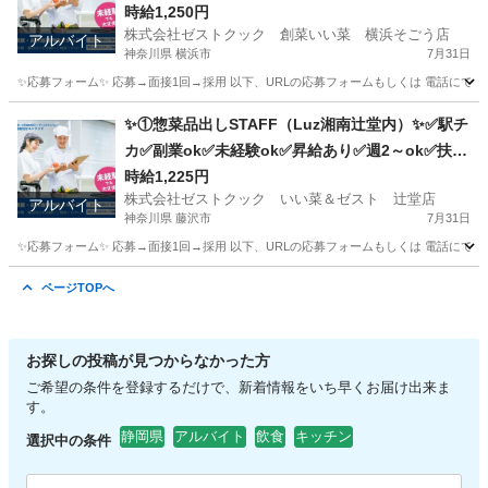
内ok
時給1,250円
株式会社ゼストクック 創菜いい菜 横浜そごう店
アルバイト
神奈川県 横浜市
7月31日
✨応募フォーム✨ 応募→面接1回→採用 以下、URLの応募フォームもしくは 電話にて「求人応募希望」の旨
神奈川
横浜市
キッチン
そごう
✨①惣菜品出しSTAFF（Luz湘南辻堂内）✨✅駅チ
カ✅副業ok✅未経験ok✅昇給あり✅週2～ok✅扶養
内ok
時給1,225円
株式会社ゼストクック いい菜＆ゼスト 辻堂店
アルバイト
神奈川県 藤沢市
7月31日
✨応募フォーム✨ 応募→面接1回→採用 以下、URLの応募フォームもしくは 電話にて「求人応募希望」の旨
神奈川
藤沢市
キッチン
スタッフ
ページTOPへ
お探しの投稿が見つからなかった方
ご希望の条件を登録するだけで、新着情報をいち早くお届け出来ま
す。
静岡県
アルバイト
飲食
キッチン
選択中の条件