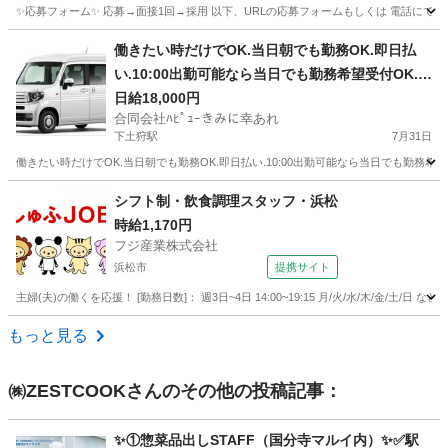
✨応募フォーム✨ 応募→面接1回→採用 以下、URLの応募フォームもしくは 電話にて「求人応募希望」の旨
静岡
御殿場市
キッチン
スタッフ
働きたい時だけでOK.当日朝でも勤務OK.即日払
い.10:00出勤可能なら当日でも勤務希望受付OK.未
経験老若男女OK年齢制限なし.希望日のみOK.10月
日給18,000円
合同会社ﾊﾋﾟｭｰきみに幸あれ
までの期間でさくらんぼ、桃、ぶどう集荷のみ運
下土狩駅
7月31日
搬スタッフ.軽貨物黒ナンバー持ち込み可能者
働きたい時だけでOK.当日朝でも勤務OK.即日払い.10:00出勤可能なら当日でも勤務希
静岡
駿東郡
下土狩駅
飲食
スタッフ
シフト制・飲食調理スタッフ・浜松
時給1,170円
フジ産業株式会社
浜松市
提携サイト
主婦(夫)の働くを応援！ [勤務日数]： 週3日~4日 14:00~19:15 月/火/水/木/金/土/
静岡
浜松市
キッチン
もっと見る
㈱ZESTCOOK
さんのその他の投稿記事：
✨①惣菜品出しSTAFF（国分寺マルイ内）✨✅駅