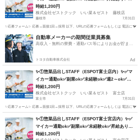
～ok✅扶養内ok
時給1,200円
株式会社ゼストクック いい菜＆ゼスト 藤枝店
藤枝市
7月31日
✨応募フォーム✨ 応募→面接1回→採用 以下、URLの応募フォームもしくは 電話にて「求人応募希望」の旨、
静岡
藤枝市
キッチン
スタッフ
自動車メーカーの期間従業員募集
高収入・無料の寮費・通勤バス等によりお金が貯まり
やすい環境
トヨタ自動車株式会社
Ad
✨①惣菜品出しSTAFF（ESPOT富士店内）✨✅マ
イカー通勤ok✅副業ok✅未経験ok✅週2～ok✅昇
給あり✅扶養内ok
時給1,200円
株式会社ゼストクック いい菜＆ゼスト 富士店
富士市
7月31日
✨応募フォーム✨ 応募→面接1回→採用 以下、URLの応募フォームもしくは 電話にて「求人応募希望」の旨、
静岡
富士市
キッチン
スタッフ
✨①惣菜品出しSTAFF（ESPOT富士宮店内）✨✅
マイカー通勤ok✅副業ok✅未経験ok✅昇給あり✅
週2～ok✅扶養内ok
時給1,200円