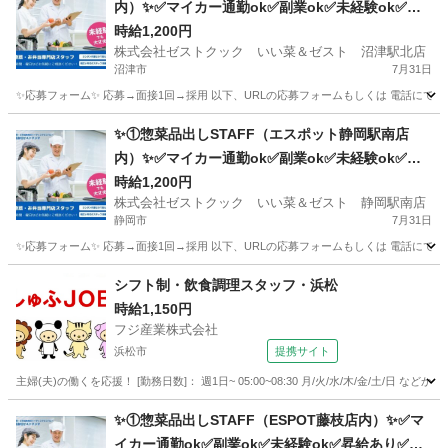
内）✨✅マイカー通勤ok✅副業ok✅未経験ok✅扶
養内ok✅週2～ok
時給1,200円
株式会社ゼストクック いい菜＆ゼスト 沼津駅北店
沼津市
7月31日
✨応募フォーム✨ 応募→面接1回→採用 以下、URLの応募フォームもしくは 電話にて「求人応募希望」の旨
静岡
沼津市
キッチン
スタッフ
✨①惣菜品出しSTAFF（エスポット静岡駅南店
内）✨✅マイカー通勤ok✅副業ok✅未経験ok✅扶
養内ok✅週2～ok
時給1,200円
株式会社ゼストクック いい菜＆ゼスト 静岡駅南店
静岡市
7月31日
✨応募フォーム✨ 応募→面接1回→採用 以下、URLの応募フォームもしくは 電話にて「求人応募希望」の旨
静岡
静岡市
キッチン
スタッフ
シフト制・飲食調理スタッフ・浜松
時給1,150円
フジ産業株式会社
浜松市
提携サイト
主婦(夫)の働くを応援！ [勤務日数]： 週1日~ 05:00~08:30 月/火/水/木/金/土/日 
静岡
浜松市
キッチン
✨①惣菜品出しSTAFF（ESPOT藤枝店内）✨✅マ
イカー通勤ok✅副業ok✅未経験ok✅昇給あり✅週2