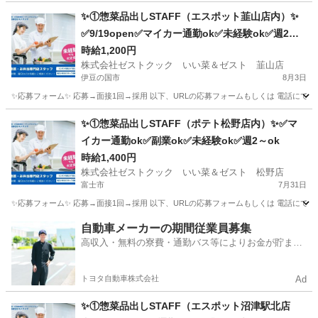
✨①惣菜品出しSTAFF（エスポット韮山店内）✨
✅9/19open✅マイカー通勤ok✅未経験ok✅週2～o
k
時給1,200円
株式会社ゼストクック いい菜＆ゼスト 韮山店
伊豆の国市
8月3日
✨応募フォーム✨ 応募→面接1回→採用 以下、URLの応募フォームもしくは 電話にて「求人応募希望」の旨、
静岡
伊豆の国市
キッチン
スタッフ
✨①惣菜品出しSTAFF（ポテト松野店内）✨✅マ
イカー通勤ok✅副業ok✅未経験ok✅週2～ok
時給1,400円
株式会社ゼストクック いい菜＆ゼスト 松野店
富士市
7月31日
✨応募フォーム✨ 応募→面接1回→採用 以下、URLの応募フォームもしくは 電話にて「求人応募希望」の旨
静岡
富士市
キッチン
ポテト
自動車メーカーの期間従業員募集
高収入・無料の寮費・通勤バス等によりお金が貯まり
やすい環境
トヨタ自動車株式会社
Ad
✨①惣菜品出しSTAFF（エスポット沼津駅北店