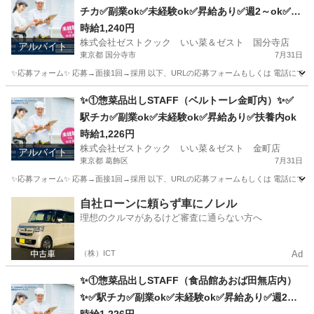
チカ✅副業ok✅未経験ok✅昇給あり✅週2～ok✅扶
養内ok
時給1,240円
株式会社ゼストクック いい菜＆ゼスト 国分寺店
アルバイト
東京都 国分寺市
7月31日
✨応募フォーム✨ 応募→面接1回→採用 以下、URLの応募フォームもしくは 電話にて「求人応募希望」の旨
東京
国分寺市
キッチン
スタッフ
✨①惣菜品出しSTAFF（ベルトーレ金町内）✨✅
駅チカ✅副業ok✅未経験ok✅昇給あり✅扶養内ok
時給1,226円
株式会社ゼストクック いい菜＆ゼスト 金町店
アルバイト
東京都 葛飾区
7月31日
✨応募フォーム✨ 応募→面接1回→採用 以下、URLの応募フォームもしくは 電話にて「求人応募希望」の旨、
東京
葛飾区
キッチン
スタッフ
自社ローンに頼らず車にノレル
理想のクルマがあるけど審査に通らない方へ
（株）ICT
Ad
✨①惣菜品出しSTAFF（食品館あおば田無店内）
✨✅駅チカ✅副業ok✅未経験ok✅昇給あり✅週2～