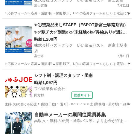
株式会社ゼストクック いい菜＆ゼスト 富士宮店
富士宮市
7月31日
✨応募フォーム✨ 応募→面接1回→採用 以下、URLの応募フォームもしくは 電話にて「求人応募希望」の旨、
静岡
富士宮市
キッチン
スタッフ
✨①惣菜品出しSTAFF（ESPOT新富士駅南店内）
✨✅駅チカ✅副業ok✅未経験ok✅昇給あり✅週2～
ok✅扶養内ok
時給1,200円
株式会社ゼストクック いい菜＆ゼスト 新富士駅南
店
富士市
7月31日
✨応募フォーム✨ 応募→面接1回→採用 以下、URLの応募フォームもしくは 電話にて「求人応募希望」の旨
静岡
富士市
キッチン
スタッフ
シフト制・調理スタッフ・函南
時給1,097円
フジ産業株式会社
田方郡
提携サイト
主婦(夫)の働くを応援！ [勤務日数]： 週1日~ 07:30~13:00 土 [勤務地・最寄駅
静岡
田方郡
キッチン
自動車メーカーの期間従業員募集
高収入・無料の寮費・通勤バス等によりお金が貯まり
やすい環境