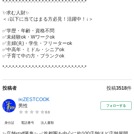
*-*-*-*-*-*-*-*-*-*-*-*-*-*-*-*-*-*-*-*-*-*-*-*-*-*

✨求む人財✨

＜↓以下に当てはまる方必見！活躍中！↓＞

✅学歴・年齢・資格不問

✅未経験ok・Wワークok

✅主婦(夫)・学生・フリーターok

✅中高年・ミドル・シニアok

✅子育て中の方・ブランクok

*-*-*-*-*-*-*-*-*-*-*-*-*-*-*-*-*-*-*-*-*-*-*-*-*-*
投稿者
投稿
3518
件
㈱ZESTCOOK
男性
フォローする
0.0
身分証
電話番号
法人書類
✨店舗staff募集✨ ✅首都圏を中心に約100店舗ほど店舗展開