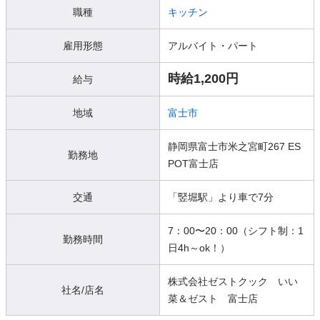
職種
キッチン
雇用形態
アルバイト・パート
時給1,200円
給与
地域
富士市
静岡県富士市米之宮町267 ES
勤務地
POT富士店
交通
「竪堀駅」より車で7分
7：00〜20：00（シフト制：1
勤務時間
日4h～ok！）
株式会社ゼストクック いい
社名/店名
菜＆ゼスト 富士店