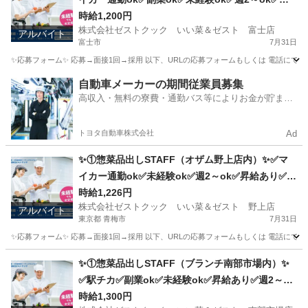
給あり✅扶養内ok
時給1,200円
株式会社ゼストクック いい菜＆ゼスト 富士店
アルバイト
富士市
7月31日
✨応募フォーム✨ 応募→面接1回→採用 以下、URLの応募フォームもしくは 電話にて「求人応募希望」の旨、
静岡
富士市
キッチン
スタッフ
自動車メーカーの期間従業員募集
高収入・無料の寮費・通勤バス等によりお金が貯まり
やすい環境
トヨタ自動車株式会社
Ad
✨①惣菜品出しSTAFF（オザム野上店内）✨✅マ
イカー通勤ok✅未経験ok✅週2～ok✅昇給あり✅扶
養内ok
時給1,226円
株式会社ゼストクック いい菜＆ゼスト 野上店
アルバイト
東京都 青梅市
7月31日
✨応募フォーム✨ 応募→面接1回→採用 以下、URLの応募フォームもしくは 電話にて「求人応募希望」の旨、
東京
青梅市
キッチン
スタッフ
✨①惣菜品出しSTAFF（ブランチ南部市場内）✨
✅駅チカ✅副業ok✅未経験ok✅昇給あり✅週2～ok
✅扶養内ok
時給1,300円