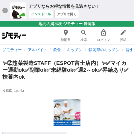
アプリならお得な情報を見逃さない！
インストール
アプリで開く
地元の掲示板 ジモティー 静岡版
静岡県
検索
ログイン
投稿
ジモティー
アルバイト
飲食
キッチン
静岡県のキッチン
富士
✨②惣菜製造STAFF（ESPOT富士店内）✨✅マイカ
ー通勤ok✅副業ok✅未経験ok✅週2～ok✅昇給あり✅
扶養内ok
投稿ID: 1pof4a