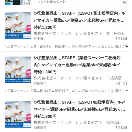
トヨタ自動車株式会社
Ad
✨①惣菜品出しSTAFF（ESPOT富士松岡店内）✨
✅マイカー通勤ok✅副業ok✅未経験ok✅昇給あり
✅週2～ok✅扶養内ok
時給1,200円
株式会社ゼストクック いい菜＆ゼスト 富士松岡店
富士市
7月31日
✨応募フォーム✨ 応募→面接1回→採用 以下、URLの応募フォームもしくは 電話にて「求人応募希望」の旨、
静岡
富士市
キッチン
スタッフ
✨①惣菜品出しSTAFF（業務スーパー二枚橋店
内）✨✅マイカー通勤ok✅副業ok✅未経験ok✅昇
給あり✅週2～ok✅扶養内ok
時給1,300円
株式会社ゼストクック いい菜＆ゼスト 二枚橋店
御殿場市
7月31日
✨応募フォーム✨ 応募→面接1回→採用 以下、URLの応募フォームもしくは 電話にて「求人応募希望」の旨
静岡
御殿場市
キッチン
業務スーパー
✨①惣菜品出しSTAFF（ESPOT御殿場店内）✨✅
マイカー通勤ok✅副業ok✅未経験ok✅昇給あり✅
週2～ok✅扶養内ok
時給1,300円
株式会社ゼストクック いい菜＆ゼスト 御殿場店
御殿場市
7月31日