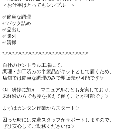
＜お仕事はとってもシンプル！＞

✅簡単な調理

✅パック詰め

✅品出し

✅陳列

✅清掃

*-*-*-*-*-*-*-*-*-*-*-*-*-*-*-*-*-*-*-*-*-*-*-*-*-*

自社のセントラル工場にて、

調理・加工済みの半製品がキットとして届くため、

店舗では簡単な調理のみで即販売が可能です✨

OJT研修に加え、マニュアルなども充実しており、

未経験の方でも腰を据えて働くことが可能です✨

まずはカンタン作業からスタート✨

困った時には先輩スタッフがサポートしますので、

ぜひ安心してご勤務くださいね✨
