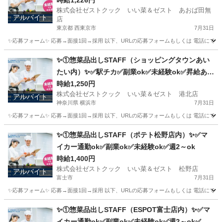
ok✅扶養内ok
時給1,226円
株式会社ゼストクック いい菜＆ゼスト あおば田無
アルバイト
店
東京都 西東京市
7月31日
✨応募フォーム✨ 応募→面接1回→採用 以下、URLの応募フォームもしくは 電話にて「求人応募希望」の旨
東京
西東京市
キッチン
スタッフ
✨①惣菜品出しSTAFF（ショッピングタウンあい
たい内）✨✅駅チカ✅副業ok✅未経験ok✅昇給あり
✅週1～ok✅扶養内ok
時給1,250円
株式会社ゼストクック いい菜＆ゼスト 港北店
アルバイト
神奈川県 横浜市
7月31日
✨応募フォーム✨ 応募→面接1回→採用 以下、URLの応募フォームもしくは 電話にて「求人応募希望」の旨
神奈川
横浜市
キッチン
スタッフ
✨①惣菜品出しSTAFF（ポテト松野店内）✨✅マ
イカー通勤ok✅副業ok✅未経験ok✅週2～ok
時給1,400円
株式会社ゼストクック いい菜＆ゼスト 松野店
アルバイト
富士市
7月31日
✨応募フォーム✨ 応募→面接1回→採用 以下、URLの応募フォームもしくは 電話にて「求人応募希望」の旨
静岡
富士市
キッチン
ポテト
✨①惣菜品出しSTAFF（ESPOT富士店内）✨✅マ
イカー通勤ok✅副業ok✅未経験ok✅週2～ok✅昇