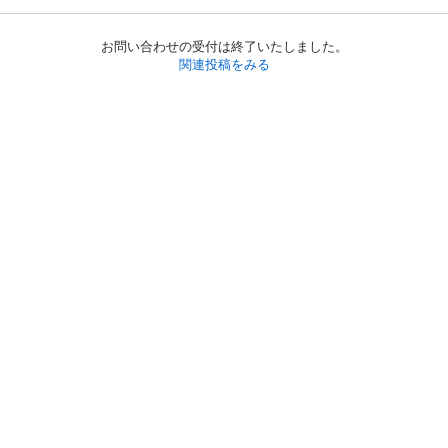
お問い合わせの受付は終了いたしました。
関連投稿をみる
初めての方へ
利用規約
プライバシーポリシー
プライバシー・ステートメント
健全化に資する運用方針
お問い合わせ
運営会社
サイトマップ
ご利用ガイド
フリーワードで探す
PC版で表示
都道府県選択
特定商取引法の表示
利用者情報の外部送信について
© 2011-
2026
Jmty, Inc.