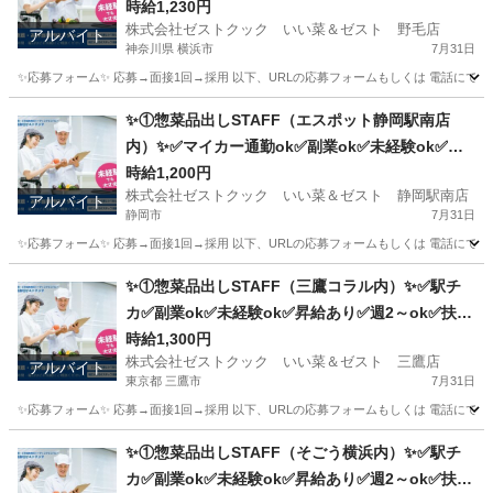
養内ok
時給1,230円
株式会社ゼストクック いい菜＆ゼスト 野毛店
アルバイト
神奈川県 横浜市
7月31日
✨応募フォーム✨ 応募→面接1回→採用 以下、URLの応募フォームもしくは 電話にて「求人応募希望」の旨、
神奈川
横浜市
キッチン
野毛
✨①惣菜品出しSTAFF（エスポット静岡駅南店
内）✨✅マイカー通勤ok✅副業ok✅未経験ok✅扶
養内ok✅週2～ok
時給1,200円
株式会社ゼストクック いい菜＆ゼスト 静岡駅南店
アルバイト
静岡市
7月31日
✨応募フォーム✨ 応募→面接1回→採用 以下、URLの応募フォームもしくは 電話にて「求人応募希望」の旨
静岡
静岡市
キッチン
スタッフ
✨①惣菜品出しSTAFF（三鷹コラル内）✨✅駅チ
カ✅副業ok✅未経験ok✅昇給あり✅週2～ok✅扶養
内ok
時給1,300円
株式会社ゼストクック いい菜＆ゼスト 三鷹店
アルバイト
東京都 三鷹市
7月31日
✨応募フォーム✨ 応募→面接1回→採用 以下、URLの応募フォームもしくは 電話にて「求人応募希望」の旨、
東京
三鷹市
キッチン
スタッフ
✨①惣菜品出しSTAFF（そごう横浜内）✨✅駅チ
カ✅副業ok✅未経験ok✅昇給あり✅週2～ok✅扶養