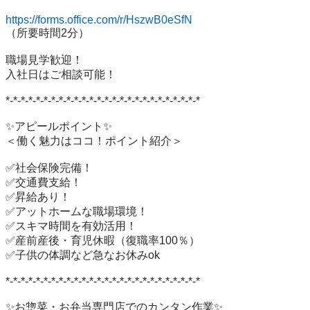
https://forms.office.com/r/HszwB0eSfN
（所要時間2分）

職場見学歓迎！

入社日はご相談可能！

*-*-*-*-*-*-*-*-*-*-*-*-*-*-*-*-*-*-*-*-*-*-*-*-*-*

✨アピールポイント✨

＜働く魅力はココ！ポイント紹介＞

✅社会保険完備！

✅交通費支給！

✅昇給あり！

✅アットホームな職場環境！

✅スキマ時間を有効活用！

✅産前産後・育児休暇（復職率100％）

✅子供の体調など急なお休みok

*-*-*-*-*-*-*-*-*-*-*-*-*-*-*-*-*-*-*-*-*-*-*-*-*-*

✨お惣菜・お弁当専門店でのカンタン作業✨
