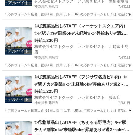
株式会社ゼストクック いい菜＆ゼスト 南部市場店
アルバイト
神奈川県 横浜市
7月31日
✨応募フォーム✨ 応募→面接1回→採用 以下、URLの応募フォームもしくは 電話にて「求人応募希望」の旨
神奈川
横浜市
キッチン
スタッフ
✨①惣菜品出しSTAFF（マーケットスクエア内）
✨✅駅チカ✅副業ok✅未経験ok✅昇給あり✅週2～
ok✅扶養内ok
時給1,230円
株式会社ゼストクック いい菜＆ゼスト 川崎富士見
アルバイト
店
神奈川県 川崎市
7月31日
✨応募フォーム✨ 応募→面接1回→採用 以下、URLの応募フォームもしくは 電話にて「求人応募希望」の旨
神奈川
川崎市
キッチン
スタッフ
✨①惣菜品出しSTAFF（フジサワ名店ビル内）✨
✅駅チカ✅副業ok✅未経験ok✅昇給あり✅週2～ok
✅扶養内ok
時給1,225円
株式会社ゼストクック いい菜＆ゼスト 藤沢店
アルバイト
神奈川県 藤沢市
7月31日
✨応募フォーム✨ 応募→面接1回→採用 以下、URLの応募フォームもしくは 電話にて「求人応募希望」の旨、
神奈川
藤沢市
キッチン
スタッフ
✨①惣菜品出しSTAFF（ちぇるる野毛内）✨✅駅
チカ✅副業ok✅未経験ok✅昇給あり✅週2～ok✅扶