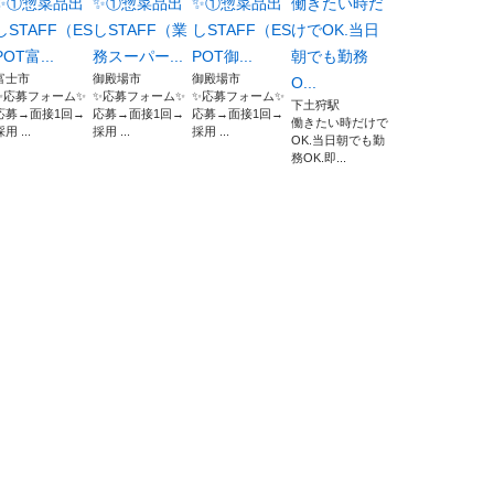
✨①惣菜品出
✨①惣菜品出
✨①惣菜品出
働きたい時だ
しSTAFF（ES
しSTAFF（業
しSTAFF（ES
けでOK.当日
POT富...
務スーパー...
POT御...
朝でも勤務
富士市
御殿場市
御殿場市
O...
✨応募フォーム✨
✨応募フォーム✨
✨応募フォーム✨
下土狩駅
応募→面接1回→
応募→面接1回→
応募→面接1回→
働きたい時だけで
用 ...
採用 ...
採用 ...
OK.当日朝でも勤
務OK.即...