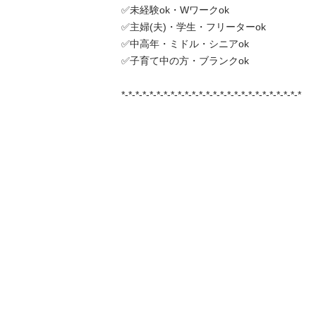
✅未経験ok・Wワークok

✅主婦(夫)・学生・フリーターok

✅中高年・ミドル・シニアok

✅子育て中の方・ブランクok

*-*-*-*-*-*-*-*-*-*-*-*-*-*-*-*-*-*-*-*-*-*-*-*-*-*