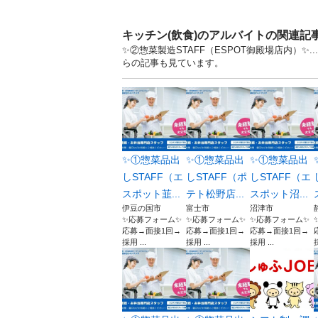
キッチン(飲食)のアルバイトの関連記
✨②惣菜製造STAFF（ESPOT御殿場店内）✨
らの記事も見ています。
✨①惣菜品出
✨①惣菜品出
✨①惣菜品出
しSTAFF（エ
しSTAFF（ポ
しSTAFF（エ
スポット韮...
テト松野店...
スポット沼...
伊豆の国市
富士市
沼津市
✨応募フォーム✨
✨応募フォーム✨
✨応募フォーム✨
応募→面接1回→
応募→面接1回→
応募→面接1回→
採用 ...
採用 ...
採用 ...
採