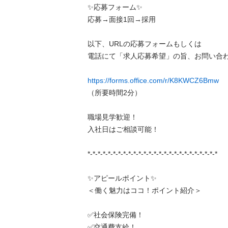
✨応募フォーム✨

応募→面接1回→採用

以下、URLの応募フォームもしくは

電話にて「求人応募希望」の旨、お問い合わせ
https://forms.office.com/r/K8KWCZ6Bmw
（所要時間2分）

職場見学歓迎！

入社日はご相談可能！

*-*-*-*-*-*-*-*-*-*-*-*-*-*-*-*-*-*-*-*-*-*-*-*-*-*

✨アピールポイント✨

＜働く魅力はココ！ポイント紹介＞

✅社会保険完備！

✅交通費支給！
