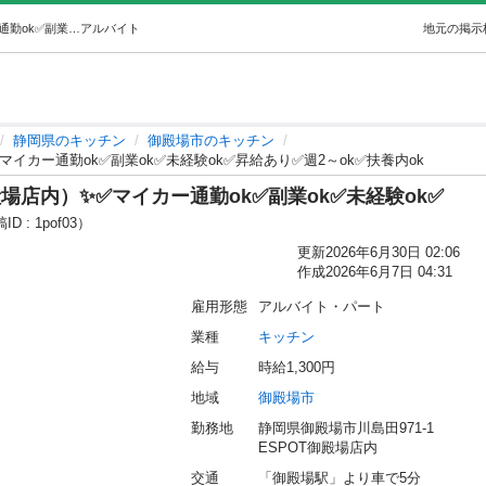
✨②惣菜製造STAFF（ESPOT御殿場店内）✨✅マイカー通勤ok✅副業ok✅未経験ok✅昇給あり✅週2～ok✅扶養内ok (㈱ZESTCOOK) 御殿場のキッチンの無料求人広告・アルバイト・バイト募集情報｜ジモティー
アルバイト
地元の掲示
静岡県のキッチン
御殿場市のキッチン
マイカー通勤ok✅副業ok✅未経験ok✅昇給あり✅週2～ok✅扶養内ok
殿場店内）✨✅マイカー通勤ok✅副業ok✅未経験ok✅
D : 1pof03）
更新
2026年6月30日 02:06
作成
2026年6月7日 04:31
雇用形態
アルバイト・パート
業種
キッチン
給与
時給1,300円
地域
御殿場市
勤務地
静岡県御殿場市川島田971-1 
ESPOT御殿場店内
交通
「御殿場駅」より車で5分