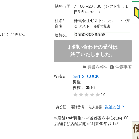
勤務時間
7：00〜20：30（シフト制：1
日3.5h～ok！）
社名/
株式会社ゼストクック　いい菜
店名
＆ゼスト　御殿場店
ください。

連絡先
お問い合わせの受付は
終了いたしました。
違反を報告
注意事項
投稿者
㈱ZESTCOOK
男性
投稿： 
3516
0.0
認証とは
身分証
電話番号
法人書類
✨店舗staff募集✨ ✅首都圏を中心に約100
店舗ほど店舗展開 ✅創業40年以上の...