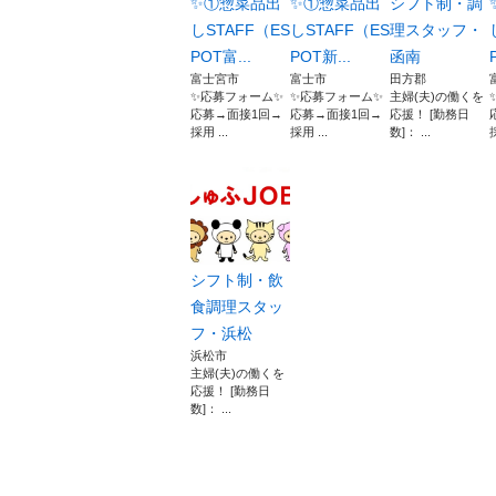
✨①惣菜品出
✨①惣菜品出
シフト制・調
しSTAFF（ES
しSTAFF（ES
理スタッフ・
POT富...
POT新...
函南
富士宮市
富士市
田方郡
✨応募フォーム✨
✨応募フォーム✨
主婦(夫)の働くを
応募→面接1回→
応募→面接1回→
応援！ [勤務日
採用 ...
採用 ...
数]： ...
採
シフト制・飲
食調理スタッ
フ・浜松
浜松市
主婦(夫)の働くを
応援！ [勤務日
数]： ...