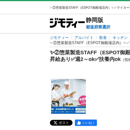
静岡
版
都道府県選択
ジモティー
アルバイト
飲食
キッチン
✨②惣菜製造STAFF（ESPOT御殿場店内）✨✅
✨②惣菜製造STAFF（ESPOT御
昇給あり✅週2～ok✅扶養内ok
（投稿I
ポスト
いいね！