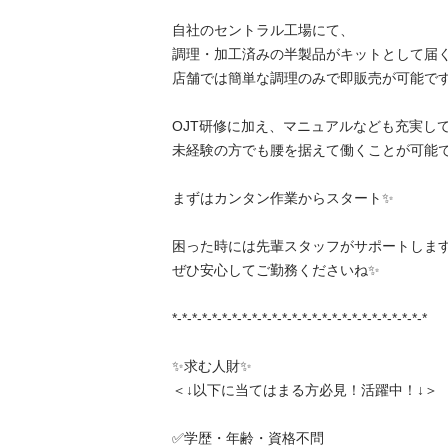
自社のセントラル工場にて、

調理・加工済みの半製品がキットとして届くた
店舗では簡単な調理のみで即販売が可能です✨
OJT研修に加え、マニュアルなども充実してお
未経験の方でも腰を据えて働くことが可能です✨
まずはカンタン作業からスタート✨

困った時には先輩スタッフがサポートしますの
ぜひ安心してご勤務くださいね✨

*-*-*-*-*-*-*-*-*-*-*-*-*-*-*-*-*-*-*-*-*-*-*-*-*-*

✨求む人財✨

＜↓以下に当てはまる方必見！活躍中！↓＞

✅学歴・年齢・資格不問
