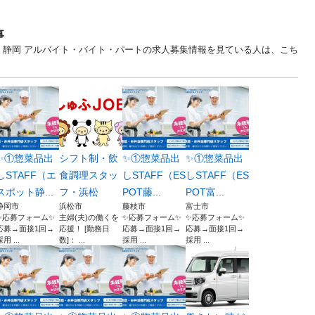
事
... 静岡 アルバイト・バイト・パートの求人募集情報を見ている人は、こち
✨①惣菜品出
シフト制・飲
✨①惣菜品出
✨①惣菜品出
しSTAFF（エ
食調理スタッ
しSTAFF（ES
しSTAFF（ES
スポット静...
フ・浜松
POT藤...
POT富...
静岡市
浜松市
藤枝市
富士市
✨応募フォーム✨
主婦(夫)の働くを
✨応募フォーム✨
✨応募フォーム✨
応募→面接1回→
応援！ [勤務日
応募→面接1回→
応募→面接1回→
用 ...
数]： ...
採用 ...
採用 ...