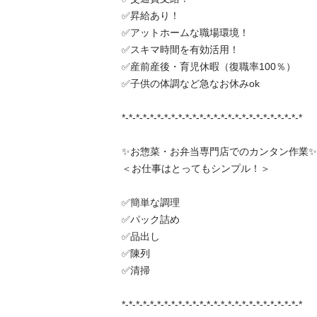
✅昇給あり！

✅アットホームな職場環境！

✅スキマ時間を有効活用！

✅産前産後・育児休暇（復職率100％）

✅子供の体調など急なお休みok

*-*-*-*-*-*-*-*-*-*-*-*-*-*-*-*-*-*-*-*-*-*-*-*-*-*

✨お惣菜・お弁当専門店でのカンタン作業✨

＜お仕事はとってもシンプル！＞

✅簡単な調理

✅パック詰め

✅品出し

✅陳列

✅清掃

*-*-*-*-*-*-*-*-*-*-*-*-*-*-*-*-*-*-*-*-*-*-*-*-*-*
