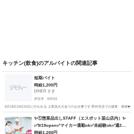
キッチン(飲食)のアルバイトの関連記事
短期バイト
時給1,200円
DINER すぎ
伊豆市
8月5日
8月18日19日20日に行われる 土肥花火大会でのお仕事です 野外売店での接客 簡単
静岡
伊豆市
その他
花火大会
✨①惣菜品出しSTAFF（エスポット韮山店内）✨
✅9/19open✅マイカー通勤ok✅未経験ok✅週2～o
k
時給1,200円