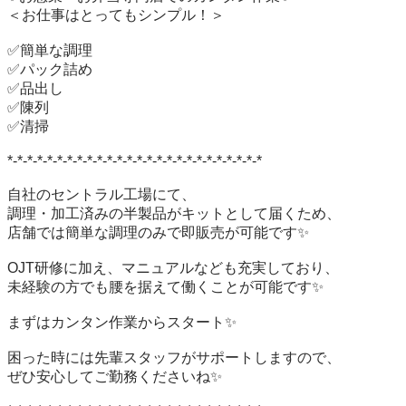
＜お仕事はとってもシンプル！＞

✅簡単な調理

✅パック詰め

✅品出し

✅陳列

✅清掃

*-*-*-*-*-*-*-*-*-*-*-*-*-*-*-*-*-*-*-*-*-*-*-*-*-*

自社のセントラル工場にて、

調理・加工済みの半製品がキットとして届くため、

店舗では簡単な調理のみで即販売が可能です✨

OJT研修に加え、マニュアルなども充実しており、

未経験の方でも腰を据えて働くことが可能です✨

まずはカンタン作業からスタート✨

困った時には先輩スタッフがサポートしますので、

ぜひ安心してご勤務くださいね✨
