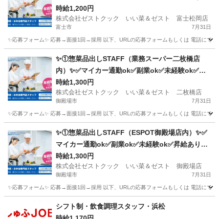
✅週2～ok✅扶養内ok
時給1,200円
株式会社ゼストクック いい菜＆ゼスト 富士松岡店
富士市
7月31日
✨応募フォーム✨ 応募→面接1回→採用 以下、URLの応募フォームもしくは 電話にて「求人応募希望」の旨、
静岡
富士市
キッチン
スタッフ
✨①惣菜品出しSTAFF（業務スーパー二枚橋店
内）✨✅マイカー通勤ok✅副業ok✅未経験ok✅昇
給あり✅週2～ok✅扶養内ok
時給1,300円
株式会社ゼストクック いい菜＆ゼスト 二枚橋店
御殿場市
7月31日
✨応募フォーム✨ 応募→面接1回→採用 以下、URLの応募フォームもしくは 電話にて「求人応募希望」の旨
静岡
御殿場市
キッチン
業務スーパー
✨①惣菜品出しSTAFF（ESPOT御殿場店内）✨✅
マイカー通勤ok✅副業ok✅未経験ok✅昇給あり✅
週2～ok✅扶養内ok
時給1,300円
株式会社ゼストクック いい菜＆ゼスト 御殿場店
御殿場市
7月31日
✨応募フォーム✨ 応募→面接1回→採用 以下、URLの応募フォームもしくは 電話にて「求人応募希望」の旨
静岡
御殿場市
キッチン
スタッフ
シフト制・飲食調理スタッフ・浜松
時給1,170円