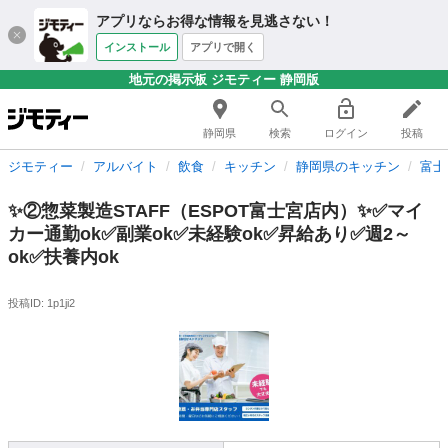
アプリならお得な情報を見逃さない！
インストール
アプリで開く
地元の掲示板 ジモティー 静岡版
静岡県
検索
ログイン
投稿
ジモティー
アルバイト
飲食
キッチン
静岡県のキッチン
富士
✨②惣菜製造STAFF（ESPOT富士宮店内）✨✅マイ
カー通勤ok✅副業ok✅未経験ok✅昇給あり✅週2～
ok✅扶養内ok
投稿ID: 1p1ji2