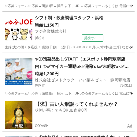
✨応募フォーム✨ 応募→面接1回→採用 以下、URLの応募フォームもしくは 電話にて「求人応募希望」の旨
静岡
沼津市
キッチン
スタッフ
シフト制・飲食調理スタッフ・浜松
時給1,150円
フジ産業株式会社
浜松市
提携サイト
主婦(夫)の働くを応援！ [勤務日数]： 週1日~ 05:00~08:30 月/火/水/木/金/土/日 
静岡
浜松市
キッチン
✨①惣菜品出しSTAFF（エスポット静岡駅南店
内）✨✅マイカー通勤ok✅副業ok✅未経験ok✅扶
養内ok✅週2～ok
時給1,200円
株式会社ゼストクック いい菜＆ゼスト 静岡駅南店
静岡市
7月31日
✨応募フォーム✨ 応募→面接1回→採用 以下、URLの応募フォームもしくは 電話にて「求人応募希望」の旨
静岡
静岡市
キッチン
スタッフ
【求】古い人形譲ってくれませんか？
状態が悪くてもOK🙆‍♀️査定0円‼️
COYASH
Ad