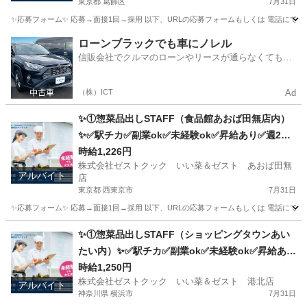
東京都 葛飾区
7月31日
✨応募フォーム✨ 応募→面接1回→採用 以下、URLの応募フォームもしくは 電話にて「求人応募希望」の旨、
東京
葛飾区
キッチン
スタッフ
ローンブラックでも車にノレル
信販会社でクルマのローンやリースが通らなくてもク
ルマをご利用いただけるサービスがあります！
（株）ICT
Ad
✨①惣菜品出しSTAFF（食品館あおば田無店内）
✨✅駅チカ✅副業ok✅未経験ok✅昇給あり✅週2～
ok✅扶養内ok
時給1,226円
株式会社ゼストクック いい菜＆ゼスト あおば田無
アルバイト
店
東京都 西東京市
7月31日
✨応募フォーム✨ 応募→面接1回→採用 以下、URLの応募フォームもしくは 電話にて「求人応募希望」の旨
東京
西東京市
キッチン
スタッフ
✨①惣菜品出しSTAFF（ショッピングタウンあい
たい内）✨✅駅チカ✅副業ok✅未経験ok✅昇給あり
✅週1～ok✅扶養内ok
時給1,250円
株式会社ゼストクック いい菜＆ゼスト 港北店
アルバイト
神奈川県 横浜市
7月31日