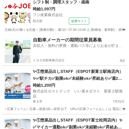
シフト制・調理スタッフ・函南
時給1,097円
フジ産業株式会社
田方郡
提携サイト
主婦(夫)の働くを応援！ [勤務日数]： 週1日~ 07:30~13:00 土 [勤務地・最寄駅
静岡
田方郡
キッチン
自動車メーカーの期間従業員募集
高収入・無料の寮費・通勤バス等によりお金が貯まり
やすい環境
トヨタ自動車株式会社
Ad
✨①惣菜品出しSTAFF（ESPOT新富士駅南店内）
✨✅駅チカ✅副業ok✅未経験ok✅昇給あり✅週2～
ok✅扶養内ok
時給1,200円
株式会社ゼストクック いい菜＆ゼスト 新富士駅南
店
富士市
7月31日
✨応募フォーム✨ 応募→面接1回→採用 以下、URLの応募フォームもしくは 電話にて「求人応募希望」の旨
静岡
富士市
キッチン
スタッフ
✨①惣菜品出しSTAFF（ESPOT富士松岡店内）✨
✅マイカー通勤ok✅副業ok✅未経験ok✅昇給あり