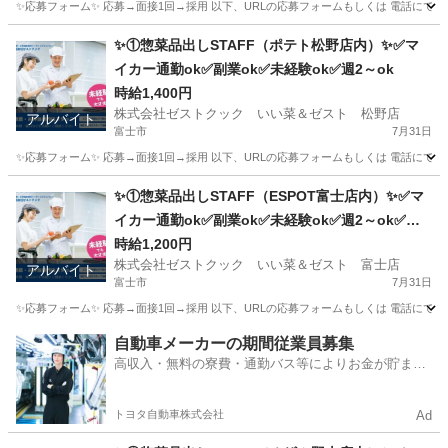
✨応募フォーム✨ 応募→面接1回→採用 以下、URLの応募フォームもしくは 電話にて「求人応募希望」の旨
神奈川
横浜市
キッチン
スタッフ
✨①惣菜品出しSTAFF（ポテト松野店内）✨✅マ
イカー通勤ok✅副業ok✅未経験ok✅週2～ok
時給1,400円
株式会社ゼストクック いい菜＆ゼスト 松野店
アルバイト
富士市
7月31日
✨応募フォーム✨ 応募→面接1回→採用 以下、URLの応募フォームもしくは 電話にて「求人応募希望」の旨
静岡
富士市
キッチン
ポテト
✨①惣菜品出しSTAFF（ESPOT富士店内）✨✅マ
イカー通勤ok✅副業ok✅未経験ok✅週2～ok✅昇
給あり✅扶養内ok
時給1,200円
株式会社ゼストクック いい菜＆ゼスト 富士店
アルバイト
富士市
7月31日
✨応募フォーム✨ 応募→面接1回→採用 以下、URLの応募フォームもしくは 電話にて「求人応募希望」の旨、
静岡
富士市
キッチン
スタッフ
自動車メーカーの期間従業員募集
高収入・無料の寮費・通勤バス等によりお金が貯まり
やすい環境
トヨタ自動車株式会社
Ad