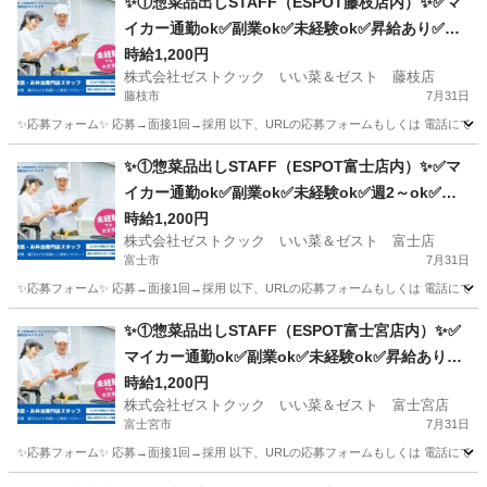
✨①惣菜品出しSTAFF（ESPOT藤枝店内）✨✅マ
イカー通勤ok✅副業ok✅未経験ok✅昇給あり✅週2
～ok✅扶養内ok
時給1,200円
株式会社ゼストクック いい菜＆ゼスト 藤枝店
藤枝市
7月31日
✨応募フォーム✨ 応募→面接1回→採用 以下、URLの応募フォームもしくは 電話にて「求人応募希望」の旨、
静岡
藤枝市
キッチン
スタッフ
✨①惣菜品出しSTAFF（ESPOT富士店内）✨✅マ
イカー通勤ok✅副業ok✅未経験ok✅週2～ok✅昇
給あり✅扶養内ok
時給1,200円
株式会社ゼストクック いい菜＆ゼスト 富士店
富士市
7月31日
✨応募フォーム✨ 応募→面接1回→採用 以下、URLの応募フォームもしくは 電話にて「求人応募希望」の旨、
静岡
富士市
キッチン
スタッフ
✨①惣菜品出しSTAFF（ESPOT富士宮店内）✨✅
マイカー通勤ok✅副業ok✅未経験ok✅昇給あり✅
週2～ok✅扶養内ok
時給1,200円
株式会社ゼストクック いい菜＆ゼスト 富士宮店
富士宮市
7月31日
✨応募フォーム✨ 応募→面接1回→採用 以下、URLの応募フォームもしくは 電話にて「求人応募希望」の旨、
静岡
富士宮市
キッチン
スタッフ