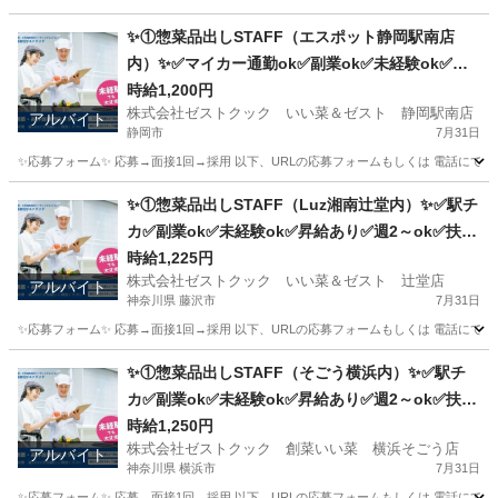
東京
三鷹市
キッチン
スタッフ
✨①惣菜品出しSTAFF（エスポット静岡駅南店
内）✨✅マイカー通勤ok✅副業ok✅未経験ok✅扶
養内ok✅週2～ok
時給1,200円
株式会社ゼストクック いい菜＆ゼスト 静岡駅南店
アルバイト
静岡市
7月31日
✨応募フォーム✨ 応募→面接1回→採用 以下、URLの応募フォームもしくは 電話にて「求人応募希望」の旨
静岡
静岡市
キッチン
スタッフ
✨①惣菜品出しSTAFF（Luz湘南辻堂内）✨✅駅チ
カ✅副業ok✅未経験ok✅昇給あり✅週2～ok✅扶養
内ok
時給1,225円
株式会社ゼストクック いい菜＆ゼスト 辻堂店
アルバイト
神奈川県 藤沢市
7月31日
✨応募フォーム✨ 応募→面接1回→採用 以下、URLの応募フォームもしくは 電話にて「求人応募希望」の旨
神奈川
藤沢市
キッチン
スタッフ
✨①惣菜品出しSTAFF（そごう横浜内）✨✅駅チ
カ✅副業ok✅未経験ok✅昇給あり✅週2～ok✅扶養
内ok
時給1,250円
株式会社ゼストクック 創菜いい菜 横浜そごう店
アルバイト
神奈川県 横浜市
7月31日
✨応募フォーム✨ 応募→面接1回→採用 以下、URLの応募フォームもしくは 電話にて「求人応募希望」の旨