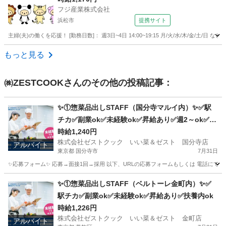
フジ産業株式会社
浜松市
提携サイト
主婦(夫)の働くを応援！ [勤務日数]： 週3日~4日 14:00~19:15 月/火/水/木/金/土/
静岡
浜松市
キッチン
もっと見る
㈱ZESTCOOK
さんのその他の投稿記事：
✨①惣菜品出しSTAFF（国分寺マルイ内）✨✅駅
チカ✅副業ok✅未経験ok✅昇給あり✅週2～ok✅扶
養内ok
時給1,240円
株式会社ゼストクック いい菜＆ゼスト 国分寺店
アルバイト
東京都 国分寺市
7月31日
✨応募フォーム✨ 応募→面接1回→採用 以下、URLの応募フォームもしくは 電話にて「求人応募希望」の旨
東京
国分寺市
キッチン
スタッフ
✨①惣菜品出しSTAFF（ベルトーレ金町内）✨✅
駅チカ✅副業ok✅未経験ok✅昇給あり✅扶養内ok
時給1,226円
株式会社ゼストクック いい菜＆ゼスト 金町店
アルバイト