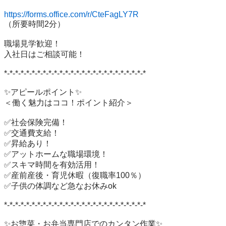
https://forms.office.com/r/CteFagLY7R
（所要時間2分）

職場見学歓迎！

入社日はご相談可能！

*-*-*-*-*-*-*-*-*-*-*-*-*-*-*-*-*-*-*-*-*-*-*-*-*-*

✨アピールポイント✨

＜働く魅力はココ！ポイント紹介＞

✅社会保険完備！

✅交通費支給！

✅昇給あり！

✅アットホームな職場環境！

✅スキマ時間を有効活用！

✅産前産後・育児休暇（復職率100％）

✅子供の体調など急なお休みok

*-*-*-*-*-*-*-*-*-*-*-*-*-*-*-*-*-*-*-*-*-*-*-*-*-*

✨お惣菜・お弁当専門店でのカンタン作業✨
