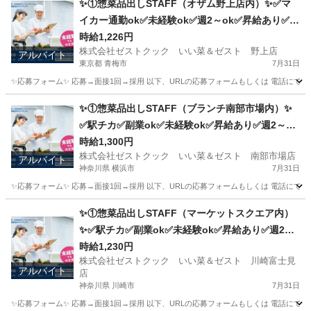
✨①惣菜品出しSTAFF（オザム野上店内）✨✅マ
イカー通勤ok✅未経験ok✅週2～ok✅昇給あり✅扶
養内ok
時給1,226円
株式会社ゼストクック いい菜＆ゼスト 野上店
アルバイト
東京都 青梅市
7月31日
✨応募フォーム✨ 応募→面接1回→採用 以下、URLの応募フォームもしくは 電話にて「求人応募希望」の旨、
東京
青梅市
キッチン
スタッフ
✨①惣菜品出しSTAFF（ブランチ南部市場内）✨
✅駅チカ✅副業ok✅未経験ok✅昇給あり✅週2～ok
✅扶養内ok
時給1,300円
株式会社ゼストクック いい菜＆ゼスト 南部市場店
アルバイト
神奈川県 横浜市
7月31日
✨応募フォーム✨ 応募→面接1回→採用 以下、URLの応募フォームもしくは 電話にて「求人応募希望」の旨
神奈川
横浜市
キッチン
スタッフ
✨①惣菜品出しSTAFF（マーケットスクエア内）
✨✅駅チカ✅副業ok✅未経験ok✅昇給あり✅週2～
ok✅扶養内ok
時給1,230円
株式会社ゼストクック いい菜＆ゼスト 川崎富士見
アルバイト
店
神奈川県 川崎市
7月31日
✨応募フォーム✨ 応募→面接1回→採用 以下、URLの応募フォームもしくは 電話にて「求人応募希望」の旨