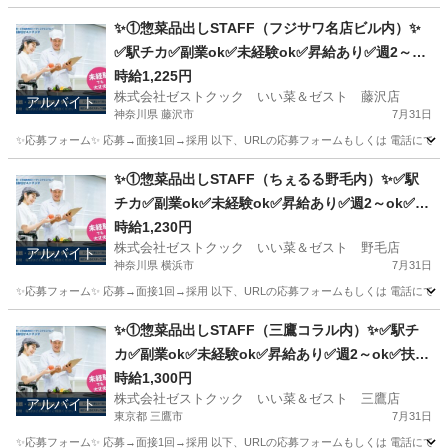
神奈川
川崎市
キッチン
スタッフ
✨①惣菜品出しSTAFF（フジサワ名店ビル内）✨
✅駅チカ✅副業ok✅未経験ok✅昇給あり✅週2～ok
✅扶養内ok
時給1,225円
株式会社ゼストクック いい菜＆ゼスト 藤沢店
アルバイト
神奈川県 藤沢市
7月31日
✨応募フォーム✨ 応募→面接1回→採用 以下、URLの応募フォームもしくは 電話にて「求人応募希望」の旨、
神奈川
藤沢市
キッチン
スタッフ
✨①惣菜品出しSTAFF（ちぇるる野毛内）✨✅駅
チカ✅副業ok✅未経験ok✅昇給あり✅週2～ok✅扶
養内ok
時給1,230円
株式会社ゼストクック いい菜＆ゼスト 野毛店
アルバイト
神奈川県 横浜市
7月31日
✨応募フォーム✨ 応募→面接1回→採用 以下、URLの応募フォームもしくは 電話にて「求人応募希望」の旨、
神奈川
横浜市
キッチン
野毛
✨①惣菜品出しSTAFF（三鷹コラル内）✨✅駅チ
カ✅副業ok✅未経験ok✅昇給あり✅週2～ok✅扶養
内ok
時給1,300円
株式会社ゼストクック いい菜＆ゼスト 三鷹店
アルバイト
東京都 三鷹市
7月31日
✨応募フォーム✨ 応募→面接1回→採用 以下、URLの応募フォームもしくは 電話にて「求人応募希望」の旨、