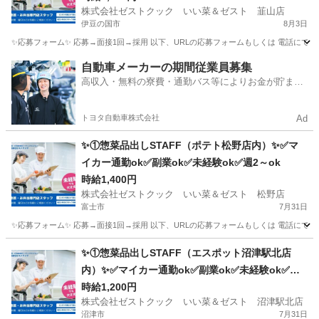
株式会社ゼストクック いい菜＆ゼスト 韮山店
伊豆の国市
8月3日
✨応募フォーム✨ 応募→面接1回→採用 以下、URLの応募フォームもしくは 電話にて「求人応募希望」の旨、
静岡
伊豆の国市
キッチン
スタッフ
自動車メーカーの期間従業員募集
高収入・無料の寮費・通勤バス等によりお金が貯まり
やすい環境
トヨタ自動車株式会社
Ad
✨①惣菜品出しSTAFF（ポテト松野店内）✨✅マ
イカー通勤ok✅副業ok✅未経験ok✅週2～ok
時給1,400円
株式会社ゼストクック いい菜＆ゼスト 松野店
富士市
7月31日
✨応募フォーム✨ 応募→面接1回→採用 以下、URLの応募フォームもしくは 電話にて「求人応募希望」の旨
静岡
富士市
キッチン
ポテト
✨①惣菜品出しSTAFF（エスポット沼津駅北店
内）✨✅マイカー通勤ok✅副業ok✅未経験ok✅扶
養内ok✅週2～ok
時給1,200円
株式会社ゼストクック いい菜＆ゼスト 沼津駅北店
沼津市
7月31日