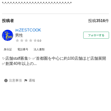
*-*-*-*-*-*-*-*-*-*-*-*-*-*-*-*-*-*-*-*-*-*-*-*-*-*
投稿者
投稿
3516
件
㈱ZESTCOOK
男性
フォローする
0.0
身分証
電話番号
法人書類
✨店舗staff募集✨ ✅首都圏を中心に約100店舗ほど店舗展開
✅創業40年以上の...
注意事項
通報