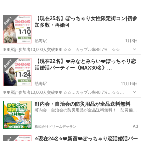
【現在25名】ぽっちゃり女性限定街コン|初参
加多数・再婚可
熱海駅
1月3日
✽✽累計参加者10,000人突破✽✽ ☆☆…カップル率48.7%…☆☆
★゜･｡･｡･゜☆゜･｡･｡･゜★ 【ぽっちゃり＆みけぽ女性】と 【ぽちゃ
静岡
静岡市
熱海駅
パーティー
ぽっちゃり
【現在22名】❤️みなとみらい❤️ぽっちゃり恋
好き男性】限定パーティ ★゜･｡･｡･゜☆゜･｡･｡･゜★ ...
活婚活パーティー《MAX30名》…
熱海駅
11月16日
✽✽累計参加者10,000人突破✽✽ ☆☆…カップル率48.7%…☆☆
★゜･｡･｡･゜☆゜･｡･｡･゜★ 【ぽっちゃり＆みけぽ女性】と 【ぽちゃ
静岡
静岡市
熱海駅
パーティー
ぽっちゃり
町内会・自治会の防災用品が全品送料無料
好き男性】限定パーティ ★゜･｡･｡･゜☆゜･｡･｡･゜★ ...
町内会・自治会の防災用品が全品送料無料！「防災備蓄
用品ドットコム」
Ad
株式会社ドリームデッサン
⭐現在24名⭐❤️新宿❤️ぽっちゃり恋活婚活パー