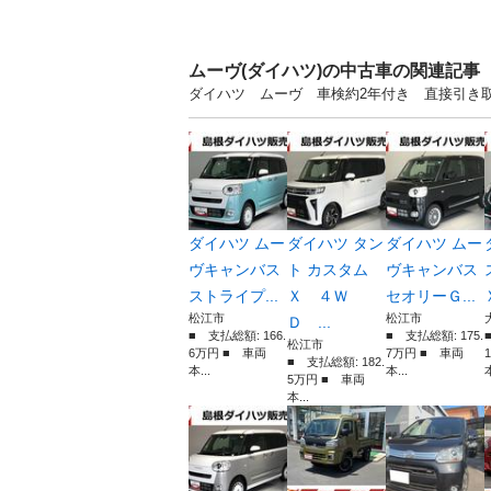
ムーヴ(ダイハツ)の中古車の関連記事
ダイハツ ムーヴ 車検約2年付き 直接引き取
ダイハツ ムー
ダイハツ タン
ダイハツ ムー
ヴキャンバス
ト カスタム
ヴキャンバス
ストライプ...
Ｘ ４Ｗ
セオリーＧ...
松江市
松江市
Ｄ ...
■ 支払総額: 166.
■ 支払総額: 175.
松江市
6万円 ■ 車両
7万円 ■ 車両
■ 支払総額: 182.
本...
本...
本
5万円 ■ 車両
本...