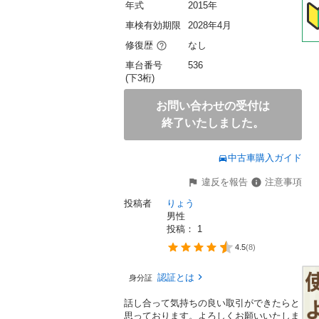
年式
2015年
車検有効期限
2028年4月
修復歴
なし
車台番号
536
(下3桁)
お問い合わせの受付は
終了いたしました。
中古車購入ガイド
違反を報告
注意事項
投稿者
りょう
男性
投稿： 
1
4.5
(
8
)
認証とは
身分証
話し合って気持ちの良い取引ができたらと
思っております。よろしくお願いいたしま