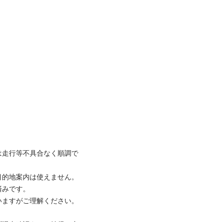
は走行等不具合なく順調で
的地案内は使えません。

です。

すがご理解ください。
