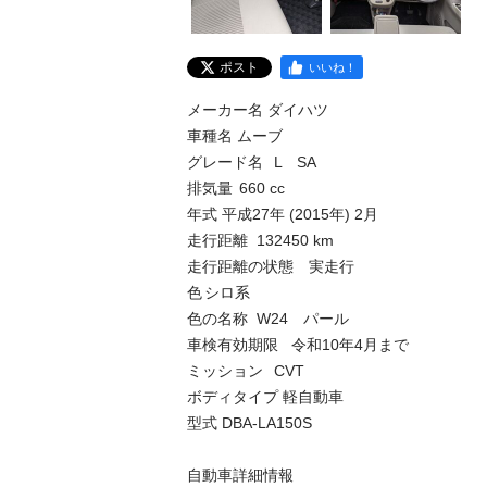
ポスト
いいね！
メーカー名 ダイハツ	

車種名 ムーブ

グレード名	L　SA	

排気量	660 cc

年式	平成27年 (2015年) 2月	

走行距離	132450 km	

走行距離の状態	実走行

色	シロ系	

色の名称	W24　パール

車検有効期限	令和10年4月まで	

ミッション	CVT

ボディタイプ 軽自動車	

型式	DBA-LA150S

自動車詳細情報
