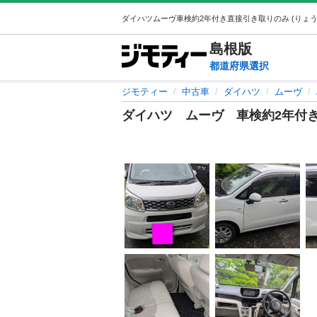
島根
版
都道府県選択
ジモティー
中古車
ダイハツ
ムーヴ
ダイハツ ムーヴ 車検約2年付