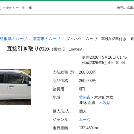
ダイハツムーヴ車検約2年付き直接引き取りのみ (りょう) 木次のムーヴの中古車｜ジモティー
中古車
地元の掲示
島根県のムーヴ
雲南市のムーヴ
ダイハツ ムーヴ 車検約2年付き 
き 直接引き取りのみ
（投稿ID : 1owpsv）
更新
2026年5月16日 01:46
作成
2026年5月4日 10:38
支払総額
260,000円
商品価格
260,000円
諸費用
0円
地域
雲南市
 - 木次町木次
JR木次線 - 
木次駅
個人/法人
個人
ジャンル
ムーヴ
走行距離
132,450km