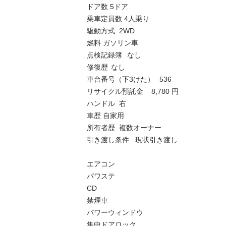
ドア数 5ドア	

乗車定員数 4人乗り

駆動方式	2WD	

燃料	ガソリン車

点検記録簿	なし	

修復歴	なし

車台番号（下3けた）	536

リサイクル預託金	8,780 円

ハンドル	右

車歴	自家用	

所有者歴	複数オーナー

引き渡し条件	現状引き渡し	 

エアコン

パワステ

CD

禁煙車

パワーウィンドウ

集中ドアロック
