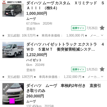
島根
雲南市
ダイハツ
ダイハツ ムーヴ カスタム Ｘリミテッド Ｓ
ボ クロムベンチャー ■ 排気量： 660cc ■ ドア枚数： 5D ■...
ＡＩＩＩ （検9.4）
1,000,000円
ムーヴ
67,076km
2020年
7月26日
提携サイト
雲南市
■ 支払総額: 106.5万円 ■ 車両本体価格： 1,000,000 円 ■ メーカ
ー名： ダイハツ ■ 車種名： ムーヴ ■ グレード名： カスタ
島根
雲南市
ムーヴ
ダイハツ ハイゼットトラック エクストラ ４
ム Ｘリミテッド ＳＡＩＩＩ ■ 排気量： 660cc ■ ドア枚
ＷＤ ５速ＭＴ 衝突被害軽減システ…
数： ...
1,232,000円
ハイゼット
6km
2024年
1月25日
提携サイト
雲南市
■ 支払総額: 128万円 ■ 車両本体価格： 1,232,000 円 ■ メーカー
名： ダイハツ ■ 車種名： ハイゼットトラック ■ グレード
島根
雲南市
ハイゼット
ダイハツ ムーヴ 車検約2年付き 直接引
名： エクストラ ４ＷＤ ５速ＭＴ 衝突被害軽減システム クリ
き取りのみ
アランスソナー...
260,000円
ムーヴ
132,450km
2015年