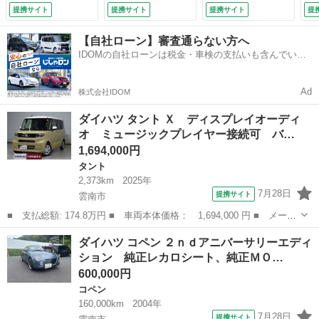
ム コーナーセンサ
車高調、マフラー、
車
提携サイト
提携サイト
提携サイト
提
ー スマートキー
ブローオフバルブ、
ブ
オートエアコン 両
ブラックルーフ塗装
ブ
【自社ローン】審査通らない方へ
側電動スライドド
（検10.6）
（検
IDOMの自社ローンは税金・車検の支払いも含んでいる
ア ＬＥＤヘッドラ
ので毎月の支払額は一定
ンプ ベンチシート
（検10.7）
Ad
株式会社IDOM
ダイハツ タント Ｘ ディスプレイオーディ
オ ミュージックプレイヤー接続可 バ…
1,694,000円
タント
2,373km
2025年
7月28日
提携サイト
雲南市
■ 支払総額: 174.8万円 ■ 車両本体価格： 1,694,000 円 ■ メーカ
ー名： ダイハツ ■ 車種名： タント ■ グレード名： Ｘ ディ
島根
雲南市
タント
ダイハツ コペン ２ｎｄアニバーサリーエディ
スプレイオーディオ ミュージックプレイヤー接続可 バックカメ
ション 純正レカロシート、純正ＭＯ…
ラ 衝突被...
600,000円
コペン
160,000km
2004年
7月28日
提携サイト