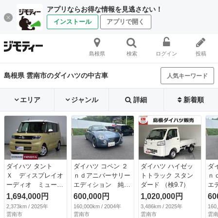
アプリならお得な情報を見逃さない！
インストール
アプリで開く
島根県
検索
ログイン
投稿
島根県 雲南市のダイハツの中古車
人気キーワード
エリア
ジャンル
詳細
新着順
ダイハツ タント
ダイハツ コペン ２
ダイハツ ハイゼッ
ダ
Ｘ ディスプレイオ
ｎｄアニバーサリー
トトラック スタン
ｎ
ーディオ ミュージ
エディション 純正
ダード （検9.7）
エ
ックプレイヤー接続
レカロシート、純正
レ
1,694,000円
600,000円
1,020,000円
60
可 バックカメラ
ＭＯＭＯステアリン
Ｍ
2,373km / 2025年
160,000km / 2004年
3,486km / 2025年
160
衝突被害軽減システ
グ、電動オープン、
グ
雲南市
雲南市
雲南市
雲