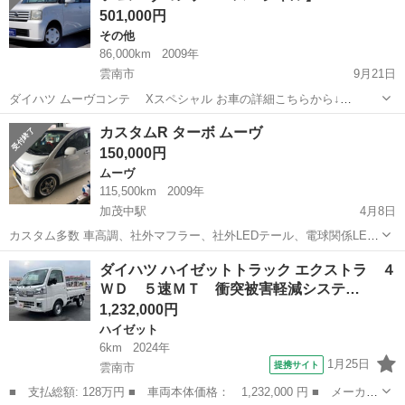
501,000円
その他
86,000km
2009年
雲南市
9月21日
ダイハツ ムーヴコンテ Xスペシャル お車の詳細こちらから↓
https://www.otoron.jp/lists/detail?carno=038325 来店不要で全国対応中
島根
雲南市
その他
ムーヴコンテ
カスタムR ターボ ムーヴ
🗾(※沖縄/北海道/離島除く)...
150,000円
ムーヴ
115,500km
2009年
加茂中駅
4月8日
カスタム多数 車高調、社外マフラー、社外LEDテール、電球関係LED
リア5面スモーク 引渡しは鉄チンホイールになります。
島根
雲南市
加茂中駅
ムーヴ
カスタム
ダイハツ ハイゼットトラック エクストラ ４
ＷＤ ５速ＭＴ 衝突被害軽減システ…
1,232,000円
ハイゼット
6km
2024年
1月25日
提携サイト
雲南市
■ 支払総額: 128万円 ■ 車両本体価格： 1,232,000 円 ■ メーカー