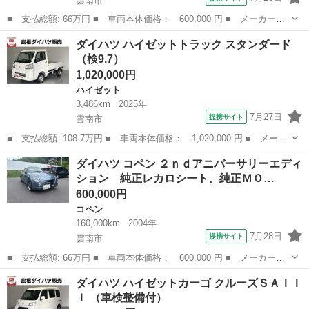
雲南市
■ 支払総額: 66万円 ■ 車両本体価格： 600,000 円 ■ メーカー
名： ダイハツ ■ 車種名： コペン ■ グレード名： ２ｎｄアニ
島根
雲南市
コペン
ダイハツ ハイゼットトラック スタンダード
バーサリーエディション 純正レカロシート、純正ＭＯＭＯステアリ
（検9.7）
ング、電動オープ...
1,020,000円
ハイゼット
3,486km
2025年
7月27日
提携サイト
雲南市
■ 支払総額: 108.7万円 ■ 車両本体価格： 1,020,000 円 ■ メーカ
ー名： ダイハツ ■ 車種名： ハイゼットトラック ■ グレード
島根
雲南市
ハイゼット
ダイハツ コペン ２ｎｄアニバーサリーエディ
名： スタンダード ■ 排気量： 660cc ■ ドア枚数： 2D ■ ...
ション 純正レカロシート、純正ＭＯ…
600,000円
コペン
160,000km
2004年
7月28日
提携サイト
雲南市
■ 支払総額: 66万円 ■ 車両本体価格： 600,000 円 ■ メーカー
名： ダイハツ ■ 車種名： コペン ■ グレード名： ２ｎｄアニ
島根
雲南市
コペン
ダイハツ ハイゼットカーゴ クルーズＳＡＩＩ
バーサリーエディション 純正レカロシート、純正ＭＯＭＯステアリ
Ｉ （車検整備付）
ング、電動オープ...