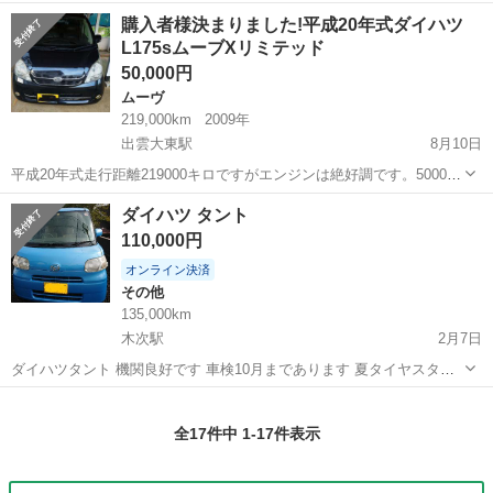
名： ダイハツ ■ 車種名： ハイゼットトラック ■ グレード
島根
雲南市
ハイゼット
購入者様決まりました!平成20年式ダイハツ
名： エクストラ ４ＷＤ ５速ＭＴ 衝突被害軽減システム クリ
L175sムーブXリミテッド
アランスソナー...
50,000円
ムーヴ
219,000km
2009年
出雲大東駅
8月10日
平成20年式走行距離219000キロですがエンジンは絶好調です。5000キ
ロ毎にオイル交換していました。車検は令和5年10月です。 CVT.タイ
島根
雲南市
出雲大東駅
ムーヴ
コンプレッサー
ダイハツ タント
ミングチェーン、純正7インチHDDナビ、ワンセグ LEDヘッドライ
110,000円
ト、イカリング...
オンライン決済
その他
135,000km
木次駅
2月7日
ダイハツタント 機関良好です 車検10月まであります 夏タイヤスタッ
ドレスあり 名変込みの価格にしております 問い合わせお待ちしており
島根
雲南市
木次駅
その他
スタッドレス
ます(^^)d
全17件中 1-17件表示