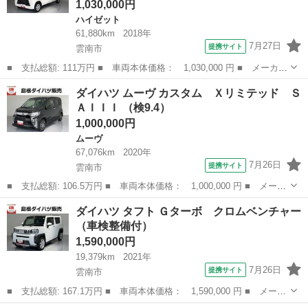
1,030,000円
ハイゼット
61,880km
2018年
7月27日
提携サイト
雲南市
■ 支払総額: 111万円 ■ 車両本体価格： 1,030,000 円 ■ メーカー
名： ダイハツ ■ 車種名： ハイゼットカーゴ ■ グレード名：
島根
雲南市
ハイゼット
ダイハツ ムーヴ カスタム Ｘリミテッド Ｓ
クルーズＳＡＩＩＩ ■ 排気量： 660cc ■ ドア枚数： 5D ■ ...
ＡＩＩＩ （検9.4）
1,000,000円
ムーヴ
67,076km
2020年
7月26日
提携サイト
雲南市
■ 支払総額: 106.5万円 ■ 車両本体価格： 1,000,000 円 ■ メーカ
ー名： ダイハツ ■ 車種名： ムーヴ ■ グレード名： カスタ
島根
雲南市
ムーヴ
ダイハツ タフト Ｇターボ クロムベンチャー
ム Ｘリミテッド ＳＡＩＩＩ ■ 排気量： 660cc ■ ドア枚
（車検整備付）
数： ...
1,590,000円
19,379km
2021年
7月26日
提携サイト
雲南市
■ 支払総額: 167.1万円 ■ 車両本体価格： 1,590,000 円 ■ メーカ
ー名： ダイハツ ■ 車種名： タフト ■ グレード名： Ｇター