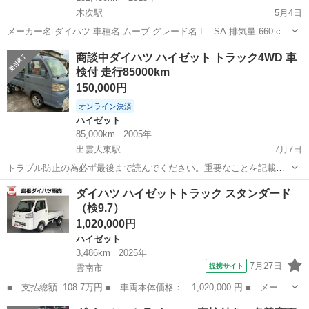
木次駅
5月4日
メーカー名 ダイハツ 車種名 ムーブ グレード名 L SA 排気量 660 cc
年式 平成27年 (2015年) 2月 走行距離 132450 km 走行距離の状態 実走
島根
雲南市
木次駅
ムーヴ
走行距離
商談中ダイハツ ハイゼット トラック4WD 車
行 色 シロ系 色の名称 ...
検付 走行85000km
150,000円
オンライン決済
ハイゼット
85,000km
2005年
出雲大東駅
7月7日
トラブル防止の為必ず最後まで読んでください。重要なことを記載し
てます。読まないで書いてあることを質問しないで下さい。 🔹車両情
島根
雲南市
出雲大東駅
ハイゼット
車両
ダイハツ ハイゼットトラック スタンダード
報 • メーカー：ダイハツ • 車種：ハイゼット トラック • 型式：TE-
（検9.7）
S210P ...
1,020,000円
ハイゼット
3,486km
2025年
7月27日
提携サイト
雲南市
■ 支払総額: 108.7万円 ■ 車両本体価格： 1,020,000 円 ■ メーカ
ー名： ダイハツ ■ 車種名： ハイゼットトラック ■ グレード
島根
雲南市
ハイゼット