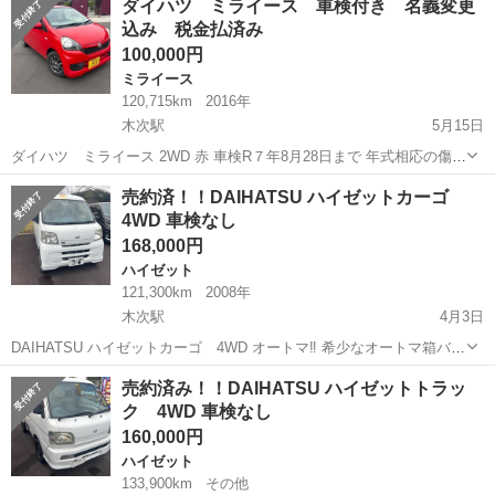
ダイハツ ミライース 車検付き 名義変更
名： スタンダード ■ 排気量： 660cc ■ ドア枚数： 2D ■ ...
込み 税金払済み
100,000円
ミライース
120,715km
2016年
木次駅
5月15日
ダイハツ ミライース 2WD 赤 車検R７年8月28日まで 年式相応の傷、
色褪せあります。 車としての機関は良好。 走る、止まる、曲がる問題
島根
雲南市
木次駅
ミライース
売約済！！DAIHATSU ハイゼットカーゴ
ありません。 現車確認随時可能！！ お待ちしておりますm(__)m
4WD 車検なし
168,000円
ハイゼット
121,300km
2008年
木次駅
4月3日
DAIHATSU ハイゼットカーゴ 4WD オートマ‼︎ 希少なオートマ箱バン
が入荷いたしました。 所々サビ、傷、凹み、あります。 フロントガラ
島根
雲南市
木次駅
ハイゼット
DAIHATSU
売約済み！！DAIHATSU ハイゼットトラッ
ス上部にに目立つ錆があります。写真にてご確認ください。 現在車輌
ク 4WD 車検なし
は抹消中にな...
160,000円
ハイゼット
133,900km
その他