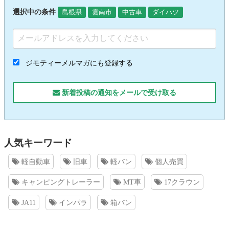
選択中の条件
島根県
雲南市
中古車
ダイハツ
ジモティーメルマガにも登録する
新着投稿の通知をメールで受け取る
人気キーワード
軽自動車
旧車
軽バン
個人売買
キャンピングトレーラー
MT車
17クラウン
JA11
インパラ
箱バン