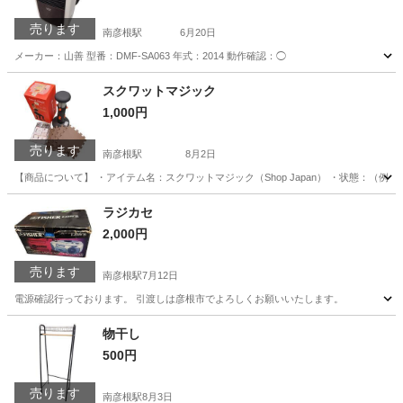
売ります
南彦根駅
6月20日
メーカー：山善 型番：DMF-SA063 年式：2014 動作確認：◯
滋賀
彦根市
南彦根駅
季節、空調家電
スクワットマジック
1,000円
売ります
南彦根駅
8月2日
​【商品について】 ・アイテム名：スクワットマジック（Shop Japan） ・状態：
滋賀
彦根市
南彦根駅
美容家電
ラジカセ
2,000円
売ります
南彦根駅
7月12日
電源確認行っております。 引渡しは彦根市でよろしくお願いいたします。
滋賀
彦根市
南彦根駅
オーディオ
引渡し
物干し
500円
売ります
南彦根駅
8月3日