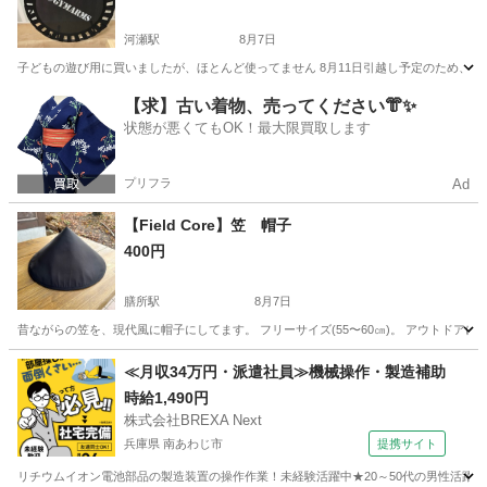
河瀬駅
8月7日
子どもの遊び用に買いましたが、ほとんど使ってません 8月11日引越し予定のため、
滋賀
彦根市
河瀬駅
フィットネス、トレーニング
【求】古い着物、売ってください👘✨
状態が悪くてもOK！最大限買取します
トランポリン
プリフラ
Ad
【Field Core】笠 帽子
400円
膳所駅
8月7日
昔ながらの笠を、現代風に帽子にしてます。 フリーサイズ(55〜60㎝)。 アウトドアに
滋賀
大津市
膳所駅
スポーツ
アウトドア
≪月収34万円・派遣社員≫機械操作・製造補助
時給1,490円
株式会社BREXA Next
兵庫県 南あわじ市
提携サイト
リチウムイオン電池部品の製造装置の操作作業！未経験活躍中★20～50代の男性活躍中