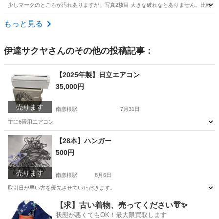
少しマークのところが汚れありますが、写真2枚目 大きな破れなとありません。比較的
滋賀
栗東市
手原駅
野球
PUMA
もっと見る
伊達サクヤ
さんのその他の投稿記事：
【2025年製】日立エアコン
35,000円
売ります
南彦根駅
7月31日
主に6畳用エアコン
滋賀
彦根市
南彦根駅
季節、空調家電
【28本】ハンガー
500円
売ります
南彦根駅
8月6日
取引日が早い方を優先させていただきます。
滋賀
彦根市
南彦根駅
洗濯用品
【求】古い着物、売ってください👘✨
状態が悪くてもOK！最大限買取します