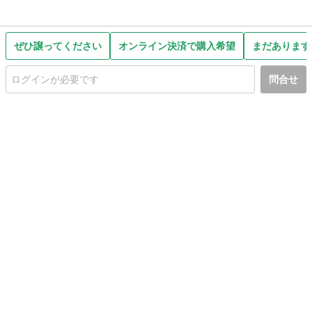
ぜひ譲ってください
オンライン決済で購入希望
まだあります
問合せ
初めての方へ
利用規約
プライバシーポリシー
プライバシー・ステートメント
健全化に資する運用方針
お問い合わせ
運営会社
サイトマップ
ご利用ガイド
フリーワードで探す
PC版で表示
都道府県選択
特定商取引法の表示
利用者情報の外部送信について