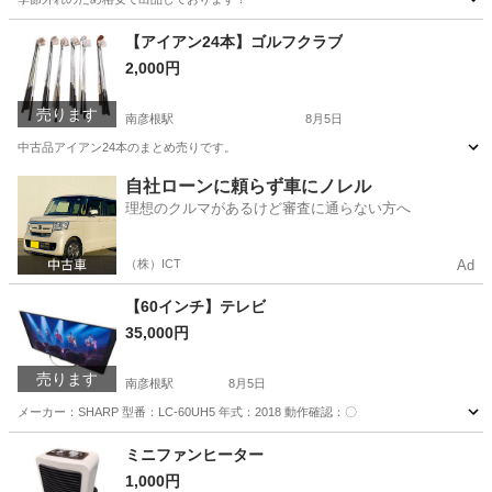
滋賀
彦根市
南彦根駅
季節、空調家電
【アイアン24本】ゴルフクラブ
2,000円
売ります
南彦根駅
8月5日
中古品アイアン24本のまとめ売りです。
滋賀
彦根市
南彦根駅
ゴルフ
自社ローンに頼らず車にノレル
理想のクルマがあるけど審査に通らない方へ
（株）ICT
Ad
【60インチ】テレビ
35,000円
売ります
南彦根駅
8月5日
メーカー：SHARP 型番：LC-60UH5 年式：2018 動作確認：〇
滋賀
彦根市
南彦根駅
テレビ
ミニファンヒーター
1,000円