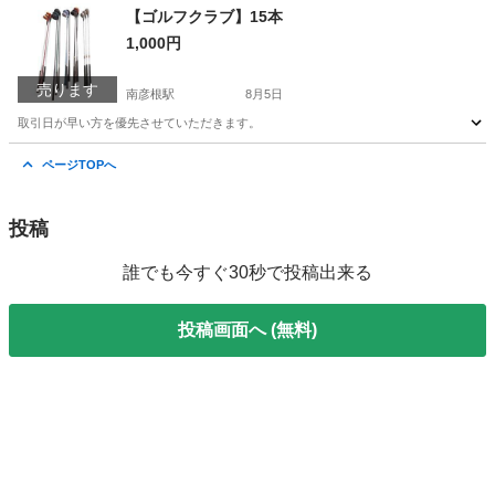
滋賀
彦根市
南彦根駅
アクセサリー
【ゴルフクラブ】15本
1,000円
売ります
南彦根駅
8月5日
取引日が早い方を優先させていただきます。
滋賀
彦根市
南彦根駅
ゴルフ
ゴルフクラブ
ページTOPへ
投稿
誰でも今すぐ30秒で投稿出来る
投稿画面へ (無料)