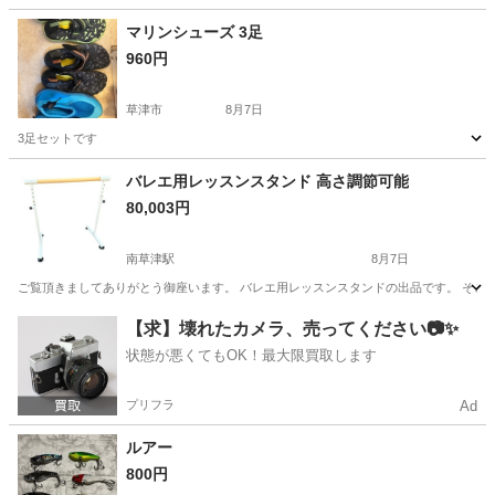
兵庫
南あわじ市
その他
マリンシューズ 3足
960円
草津市
8月7日
3足セットです
滋賀
草津市
ソフトボール
シューズ
バレエ用レッスンスタンド 高さ調節可能
80,003円
南草津駅
8月7日
ご覧頂きましてありがとう御座います。 バレエ用レッスンスタンドの出品です。 そこまで目
滋賀
草津市
南草津駅
フィットネス、トレーニング
【求】壊れたカメラ、売ってください📷✨
状態が悪くてもOK！最大限買取します
プリフラ
Ad
ルアー
800円