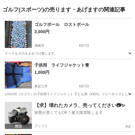
ゴルフ(スポーツ)の売ります・あげますの関連記事
ゴルフボール ロストボール
3,000円
湖南市
8月7日
ケースもそのままおつけ致します。
滋賀
湖南市
ゴルフ
子供用 ライフジャケット青
1,000円
東近江市
8月7日
LOGOS（ロゴス）の子供用ライフジャケット 子ども用（KIDS）フリーサイズとして販売
滋賀
東近江市
マリンスポーツ
ライフジャケット
【求】壊れたカメラ、売ってください📷✨
状態が悪くてもOK！最大限買取します
プリフラ
Ad