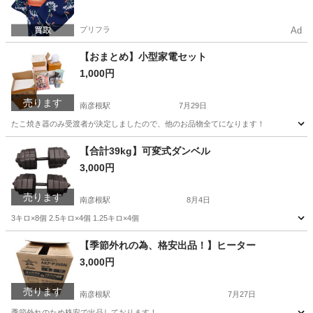
プリフラ
Ad
【おまとめ】小型家電セット
1,000円
売ります
南彦根駅
7月29日
たこ焼き器のみ受渡者が決定しましたので、他のお品物全てになります！
滋賀
彦根市
南彦根駅
その他
【合計39kg】可変式ダンベル
3,000円
売ります
南彦根駅
8月4日
3キロ×8個 2.5キロ×4個 1.25キロ×4個
滋賀
彦根市
南彦根駅
フィットネス、トレーニング
可変
【季節外れの為、格安出品！】ヒーター
3,000円
売ります
南彦根駅
7月27日
季節外れのため格安で出品しております！