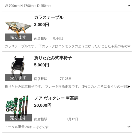
W 700mm H 1700mm D 450mm
滋賀
彦根市
南彦根駅
洗濯用品
物干し
ガラステーブル
3,000円
売ります
南彦根駅
8月6日
ガラステーブルです。 下のラックはハンモックのようにゆったりとした革風のもので
滋賀
彦根市
南彦根駅
テーブル
折りたたみ式車椅子
5,000円
売ります
南彦根駅
7月23日
折りたたみ式車椅子です。 ブレーキ両輪正常です。 3枚目のところにタイヤの一部に
滋賀
彦根市
南彦根駅
その他
車椅子
ノア ヴォクシー 車高調
20,000円
売ります
南彦根駅
7月12日
トータル重量 30キロほどです