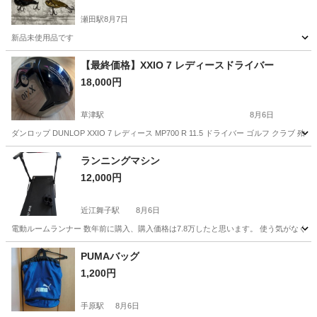
瀬田駅
8月7日
新品未使用品です
滋賀
大津市
瀬田駅
スポーツ
【最終価格】XXIO 7 レディースドライバー
18,000円
草津駅
8月6日
ダンロップ DUNLOP XXIO 7 レディース MP700 R 11.5 ドライバー ゴルフ ク
滋賀
草津市
草津駅
ゴルフ
XXIO
ランニングマシン
12,000円
近江舞子駅
8月6日
電動ルームランナー 数年前に購入、購入価格は7.8万したと思います。 使う気がな
滋賀
大津市
近江舞子駅
ランニング、ジョギング
PUMAバッグ
1,200円
手原駅
8月6日