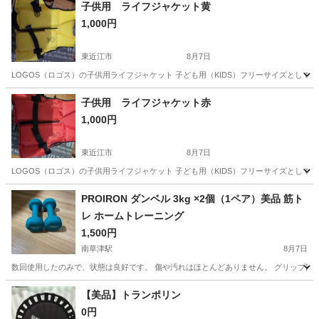
子供用 ライフジャケット黄
1,000円
東近江市
8月7日
LOGOS（ロゴス）の子供用ライフジャケット 子ども用（KIDS）フリーサイズとして販売
滋賀
東近江市
マリンスポーツ
ライフジャケット
子供用 ライフジャケット赤
1,000円
東近江市
8月7日
LOGOS（ロゴス）の子供用ライフジャケット 子ども用（KIDS）フリーサイズとして販売
滋賀
東近江市
マリンスポーツ
PROIRON ダンベル 3kg ×2個（1ペア）美品 筋ト
レ ホームトレーニング
1,500円
南草津駅
8月7日
数回使用したのみで、状態は良好です。 傷や汚れはほとんどありません。 グリップ部
滋賀
草津市
南草津駅
フィットネス、トレーニング
【美品】トランポリン
0円