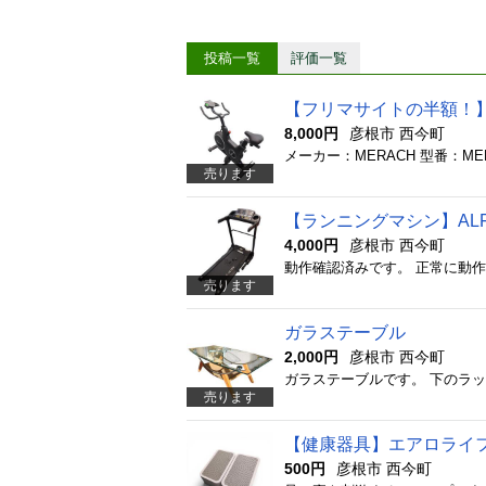
投稿一覧
評価一覧
【フリマサイトの半額！
8,000円
彦根市 西今町
メーカー：MERACH 型番：MER
売ります
【ランニングマシン】ALF
4,000円
彦根市 西今町
動作確認済みです。 正常に動
売ります
ガラステーブル
2,000円
彦根市 西今町
ガラステーブルです。 下のラ
売ります
【健康器具】エアロライフ
500円
彦根市 西今町