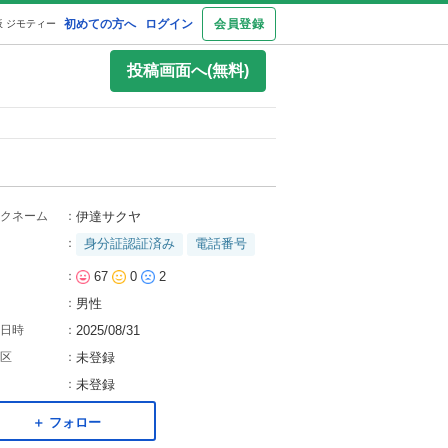
初めての方へ
ログイン
会員登録
 ジモティー
投稿画面へ(無料)
クネーム
：
伊達サクヤ
：
身分証認証済み
電話番号
：
67
0
2
：
男性
日時
：
2025/08/31
区
：
未登録
：
未登録
＋ フォロー