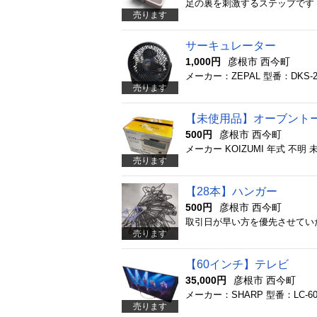
足の裏を刺激するステップです
売ります
サーキュレーター
1,000円
彦根市 西今町
メーカー：ZEPAL 型番：DKS-
売ります
【未使用品】オーブント
500円
彦根市 西今町
メーカー KOIZUMI 年式 不明
売ります
【28本】ハンガー
500円
彦根市 西今町
取引日が早い方を優先させてい
売ります
【60インチ】テレビ
35,000円
彦根市 西今町
メーカー：SHARP 型番：LC-6
売ります