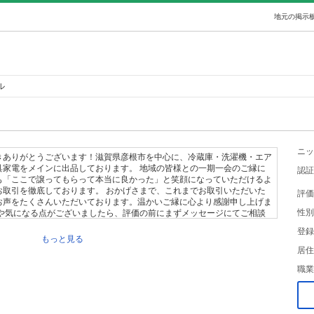
地元の掲示板
ル
ニッ
きありがとうございます！滋賀県彦根市を中心に、冷蔵庫・洗濯機・エア
具家電をメインに出品しております。 地域の皆様との一期一会のご縁に
認証
も「ここで譲ってもらって本当に良かった」と笑顔になっていただけるよ
お取引を徹底しております。 おかげさまで、これまでお取引いただいた
評価
お声をたくさんいただいております。温かいご縁に心より感謝申し上げま
性別
備や気になる点がございましたら、評価の前にまずメッセージにてご相談
させていただきます。
登録
もっと見る
居住
職業