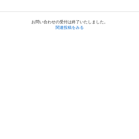
お問い合わせの受付は終了いたしました。
関連投稿をみる
初めての方へ
利用規約
プライバシーポリシー
プライバシー・ステートメント
健全化に資する運用方針
お問い合わせ
運営会社
サイトマップ
ご利用ガイド
フリーワードで探す
PC版で表示
都道府県選択
特定商取引法の表示
利用者情報の外部送信について