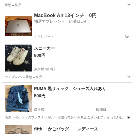
状態→良品
滋賀
草津市
東京駅
バッグ
MacBook Air 13インチ 0円
抽選でプレゼント！応募は1分
くらしノート
Ad
スニーカー
800円
東京駅
8月9日
サイズ→28㎝ 状態→良品
滋賀
草津市
東京駅
靴
良品
PUMA 黒リュック シューズ入れあり
500円
彦根駅
8月9日
表の小ポケットのファスナーが、一部破れており不具合ございます。それ以外は、傷みの少
滋賀
彦根市
彦根駅
バッグ
fifth かごバッグ レディース