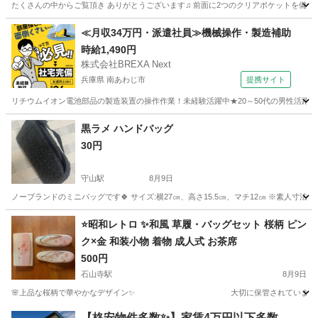
たくさんの中からご覧頂き ありがとうございます♫ 前面に2つのクリアポケットを備え、サイ
滋賀
彦根市
ひこね芹川駅
バッグ
≪月収34万円・派遣社員≫機械操作・製造補助
時給1,490円
株式会社BREXA Next
兵庫県 南あわじ市
提携サイト
リチウムイオン電池部品の製造装置の操作作業！未経験活躍中★20～50代の男性活躍中
兵庫
南あわじ市
その他
黒ラメ ハンドバッグ
30円
守山駅
8月9日
ノーブランドのミニバッグです🍀 サイズ:横27㎝、高さ15.5㎝、マチ12㎝ ※素人寸
滋賀
守山市
守山駅
バッグ
ノーブランド
⭐️昭和レトロ ✨和風 草履・バッグセット 桜柄 ピン
ク×金 和装小物 着物 成人式 お茶席
500円
石山寺駅
8月9日
🌸上品な桜柄で華やかなデザイン✨ 大切に保管されていました 🌸ピンク×ゴー
滋賀
大津市
石山寺駅
靴/バッグ
【格安物件多数✨】家賃4万円以下多数