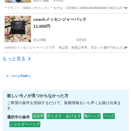
朝日大塚駅
8月9日
* ブランド：VANS（ヴァンズ） * モデル：V3296C.LINEN ARAMAMENT MOC LO * カラー：
滋賀
東近江市
朝日大塚駅
靴
coachメッセンジャーバック
11,000円
石山寺駅
8月9日
coachのメッセンジャーバックです、色は黒、材質は本革、目立った傷や汚れなどはありません
滋賀
大津市
石山寺駅
バッグ
もっと見る
ページTOPへ
欲しいモノが見つからなかった方
ご希望の条件を登録するだけで、新着情報をいち早くお届け出来ま
す。
滋賀県
売ります・あげます
靴/バッグ
バッグ
選択中の条件
ショルダーバッグ