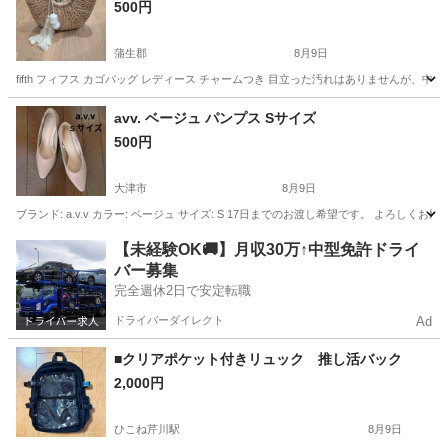
500円
蒲生郡
8月9日
fifth フィフス カゴバッグ レディース チャームつき 目立った汚れはありません
滋賀
蒲生郡
バッグ
avv. ベージュ パンプス Sサイズ
500円
大津市
8月9日
ブランド: a.v.v カラー: ベージュ サイズ: S 17日までのお渡し希望です。 よろしくお
滋賀
大津市
靴
【未経験OK🚚】月収30万↑中型免許ドライ
バー募集
完全週休2日で安定転職
ドライバーダイレクト
Ad
■クリアポケット付きリュック 推し活バック
2,000円
ひこね芹川駅
8月9日