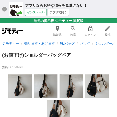
アプリならお得な情報を見逃さない！
インストール
アプリで開く
地元の掲示板 ジモティー 滋賀版
滋賀県
検索
ログイン
投稿
ジモティー
売ります・あげます
靴/バッグ
バッグ
ショルダーバ
(お値下げ)ショルダーバッグペア
投稿ID: 1p6hmd