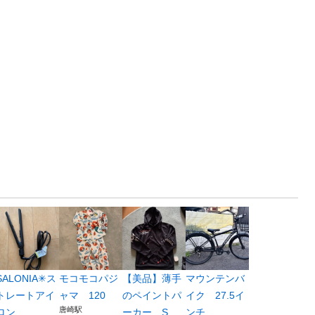
SALONIA✳︎ス
モコモコパジ
【美品】薄手
マウンテンバ
トレートアイ
ャマ 120
のペイントパ
イク 27.5イ
唐崎駅
ロン
ーカー S
ンチ