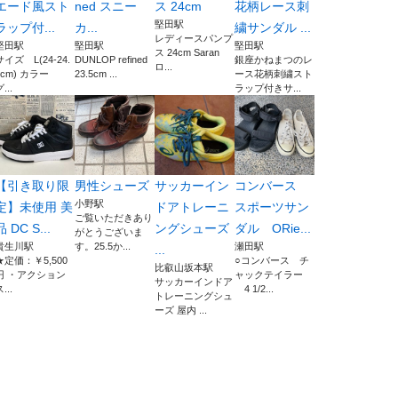
エード風スト
ned スニー
ス 24cm
花柄レース刺
堅田駅
ラップ付...
カ...
繍サンダル ...
レディースパンプ
堅田駅
堅田駅
堅田駅
ス 24cm Saran
サイズ L(24-24.
DUNLOP refined
銀座かねまつのレ
ロ...
5cm) カラー
23.5cm ...
ース花柄刺繍スト
...
ラップ付きサ...
【引き取り限
男性シューズ
サッカーイン
コンバース
小野駅
定】未使用 美
ドアトレーニ
スポーツサン
ご覧いただきあり
品 DC S...
ングシューズ
ダル ORie...
がとうございま
貴生川駅
す。25.5か...
瀬田駅
...
★定価：￥5,500
○コンバース チ
比叡山坂本駅
円 ・アクション
ャックテイラー
サッカーインドア
...
4 1/2...
トレーニングシュ
ーズ 屋内 ...