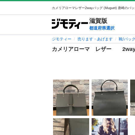
滋賀
版
都道府県選択
ジモティー
売ります・あげます
靴/バッ
カメリアローマ レザー 2wa