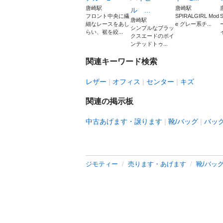
唐崎駅
唐崎駅
ル ...
フロント中央に繊
SPIRALGIRL Mod
唐崎駅
細なレースをあし
e グレー系チ...
シンプルなブラッ
らい、裾を絞...
クスエードのポイ
ンテッドトゥ...
関連キーワード検索
レザー
オフィス
センター
キズ
関連の掲示板
中古あげます・譲ります
靴/バッグ
バッ
ジモティー
売ります・あげます
靴/バッ