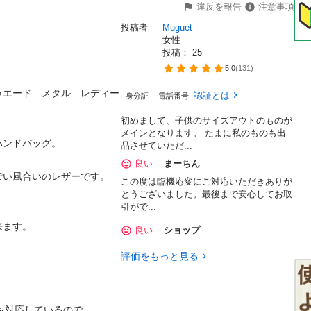
違反を報告
注意事項
投稿者
Muguet
女性
投稿： 
25
5.0
(
131
)
ゥエード　メタル　レディー
認証とは
身分証
電話番号
初めまして、子供のサイズアウトのものが
メインとなります。 たまに私のものも出
ドバッグ。

品させていただ...
良い
まーちん
風合いのレザーです。

この度は臨機応変にご対応いただきありが
とうございました。最後まで安心してお取
引がで...
。

良い
ショップ
評価をもっと見る
対応しているので、
