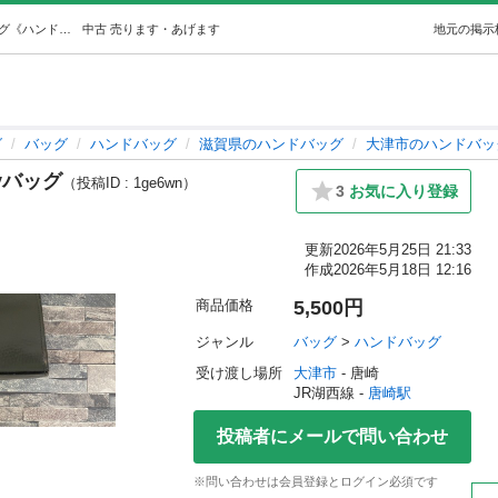
カメリアローマレザー2wayバッグ (Muguet) 唐崎のバッグ《ハンドバッグ》の中古あげます・譲ります｜ジモティーで不用品の処分
中古
売ります・あげます
地元の掲示
グ
バッグ
ハンドバッグ
滋賀県のハンドバッグ
大津市のハンドバッ
yバッグ
（投稿ID : 1ge6wn）
3
お気に入り登録
更新
2026年5月25日 21:33
作成
2026年5月18日 12:16
商品価格
5,500円
ジャンル
バッグ
 > 
ハンドバッグ
受け渡し場所
大津市
 - 唐崎
JR湖西線 - 
唐崎駅
投稿者にメールで問い合わせ
※問い合わせは会員登録とログイン必須です