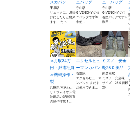
スカバン
ニバッグ
ニ バッグ
手原駅
守山駅
守山駅
リュックに、肩掛
GIVENCHY のミ
GIVENCHY の巾
けにしたりと出来
ニバッグです🌺
着型バッグです✨
ます。 たっ...
未使...
数回...
グ
≪月収34万
エクセルヒュ
ミズノ 安全
円・派遣社員
ーマンカバン
靴25.0 美品
石部駅
南彦根駅
≫機械操作・
エクセルヒューマ
ミズノ 安全靴
製...
ンバック まだま
サイズ 25.0 普段
兵庫県 南あわ...
だ使用できま...
26...
リチウムイオン電
ス
池部品の製造装置
の操作作業！...