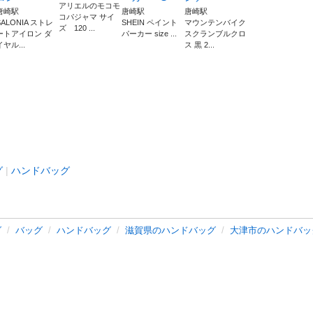
アリエルのモコモ
唐崎駅
唐崎駅
唐崎駅
コパジャマ サイ
SALONIA ストレ
SHEIN ペイント
マウンテンバイク
ズ 120 ...
ートアイロン ダ
パーカー size ...
スクランブルクロ
イヤル...
ス 黒 2...
グ
ハンドバッグ
グ
バッグ
ハンドバッグ
滋賀県のハンドバッグ
大津市のハンドバッ