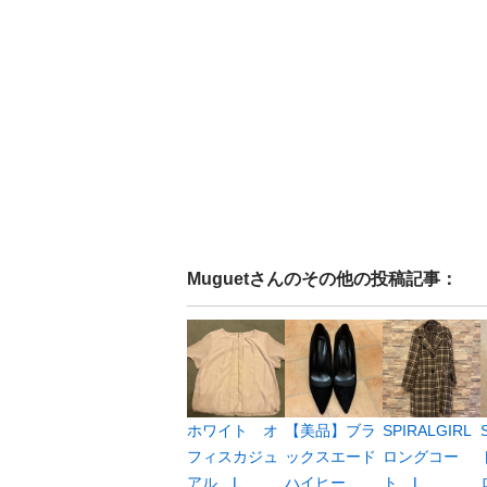
Muguet
さんのその他の投稿記事：
ホワイト オ
【美品】ブラ
SPIRALGIRL
フィスカジュ
ックスエード
ロングコー
アル L
ハイヒー
ト L...