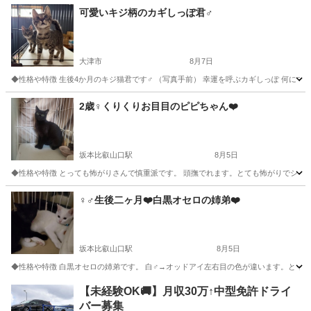
滋賀
大津市
猫
ワクチン
可愛いキジ柄のカギしっぽ君♂
大津市
8月7日
◆性格や特徴 生後4か月のキジ猫君です♂ （写真手前） 幸運を呼ぶカギしっぽ 何にでも
滋賀
大津市
猫
ワクチン
2歳♀くりくりお目目のピピちゃん❤️
坂本比叡山口駅
8月5日
◆性格や特徴 とっても怖がりさんで慎重派です。 頭撫でれます。とても怖がりでシャーと
滋賀
大津市
坂本比叡山口駅
猫
♀♂生後二ヶ月❤️白黒オセロの姉弟❤️
坂本比叡山口駅
8月5日
◆性格や特徴 白黒オセロの姉弟です。 白♂→オッドアイ左右目の色が違います。とって
滋賀
大津市
坂本比叡山口駅
猫
去勢手術
【未経験OK🚚】月収30万↑中型免許ドライ
バー募集