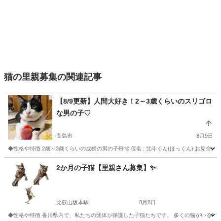
猫の里親募集の関連記事
【8/9更新】人間大好き！2～3歳くらいのスリゴロ
な男の子♡
高島市
8月9日
◆性格や特徴 2歳～3歳くらいの成猫の男の子🧸🫧 仮名 : 北斗くん(ほっくん) お見合い
滋賀
高島市
猫
去勢手術
2か月の子猫【里親さん募集】✨
比叡山坂本駅
8月8日
◆性格や特徴 香川県内で、私たちの団体が保護した子猫たちです。 多くの猫がいる環