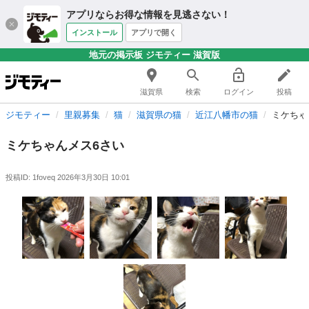
アプリならお得な情報を見逃さない！
インストール
アプリで開く
地元の掲示板 ジモティー 滋賀版
滋賀県
検索
ログイン
投稿
ジモティー
里親募集
猫
滋賀県の猫
近江八幡市の猫
ミケちゃ
ミケちゃんメス6さい
投稿ID: 1foveq
2026年3月30日 10:01