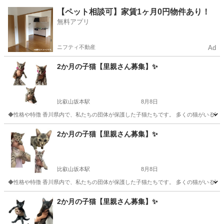
滋賀
大津市
比叡山坂本駅
猫
健康状態
【ペット相談可】家賃1ヶ月0円物件あり！
無料アプリ
ニフティ不動産
Ad
2か月の子猫【里親さん募集】✨
比叡山坂本駅
8月8日
◆性格や特徴 香川県内で、私たちの団体が保護した子猫たちです。 多くの猫がいる環
滋賀
大津市
比叡山坂本駅
猫
健康状態
2か月の子猫【里親さん募集】✨
比叡山坂本駅
8月8日
◆性格や特徴 香川県内で、私たちの団体が保護した子猫たちです。 多くの猫がいる環
滋賀
大津市
比叡山坂本駅
猫
健康状態
2か月の子猫【里親さん募集】✨