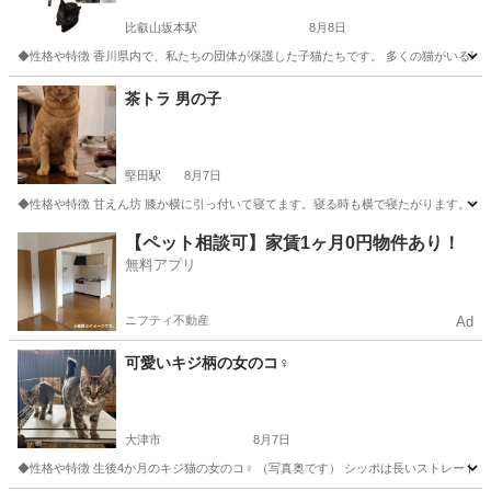
比叡山坂本駅
8月8日
◆性格や特徴 香川県内で、私たちの団体が保護した子猫たちです。 多くの猫がいる環
滋賀
大津市
比叡山坂本駅
猫
健康状態
茶トラ 男の子
堅田駅
8月7日
◆性格や特徴 甘えん坊 膝か横に引っ付いて寝てます。寝る時も横で寝たがります。冬は
滋賀
大津市
堅田駅
猫
【ペット相談可】家賃1ヶ月0円物件あり！
無料アプリ
ニフティ不動産
Ad
可愛いキジ柄の女のコ♀
大津市
8月7日
◆性格や特徴 生後4か月のキジ猫の女のコ♀ （写真奥です） シッポは長いストレートテ