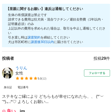
【里親に関するお願い】違反は通報してください
生体の有償譲渡は禁止です
請求できる費用は狂犬病・混合ワクチン／避妊去勢費（1年以内・
証明書必須）のみ
上記以外の費用を求められた場合は、取引を中止し通報してくださ
い
引き渡し時は
譲渡契約
を締結してください
犬は市区町村に
譲渡後30日以内
に届け出てください
投稿者
投稿
29
件
うりん
女性
フォローする
5.0
(
12
)
身分証
電話番号
ステキなご縁により どちらもが幸せになれたら、、 (*˘︶
˘*).｡.:*♡ よろしくお願い...
良い
im