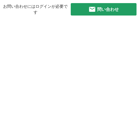
お問い合わせにはログインが必要で
問い合わせ
す
初めての方へ
利用規約
プライバシーポリシー
プライバシー・ステートメント
健全化に資する運用方針
お問い合わせ
運営会社
サイトマップ
ご利用ガイド
フリーワードで探す
PC版で表示
都道府県選択
特定商取引法の表示
利用者情報の外部送信について
© 2011-
2026
Jmty, Inc.