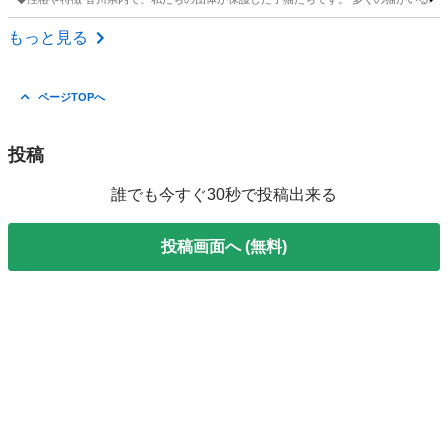
滋賀
大津市
比叡山坂本駅
猫
健康状態
もっと見る
ページTOPへ
投稿
誰でも今すぐ30秒で投稿出来る
投稿画面へ (無料)