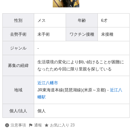
性別
メス
年齢
6才
去勢手術
未手術
ワクチン接種
未接種
ジャンル
-
生活環境の変化により飼い続けることが困難に
募集の経緯
なったため今回に限り里親を探している
近江八幡市
地域
JR東海道本線(琵琶湖線)(米原～京都) -
近江八
幡駅
個人/法人
個人
注意事項
通報
お気に入り 23