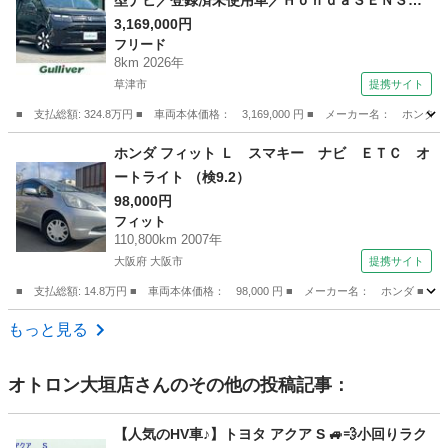
型ナビ／登録済未使用車／ＨｏｎｄａＳＥＮＳＩ
ＮＧ／両側パワースライドドア／シートヒーター
3,169,000円
フリード
／リアクーラー／ブラインドスポットインフォメ
8km 2026年
ーション／バックカメラ／ＬＥＤ／ブレーキホー
草津市
提携サイト
ルド／オートライト （検11.3）
■ 支払総額: 324.8万円 ■ 車両本体価格： 3,169,000 円 ■ メーカー名
滋賀
草津市
フリード
ホンダ フィット Ｌ スマキー ナビ ＥＴＣ オ
ートライト （検9.2）
98,000円
フィット
110,800km 2007年
大阪府 大阪市
提携サイト
■ 支払総額: 14.8万円 ■ 車両本体価格： 98,000 円 ■ メーカー名： ホンダ 
大阪
大阪市
フィット
もっと見る
オトロン大垣店
さんのその他の投稿記事：
【人気のHV車♪】トヨタ アクア S 🚙💨小回りラク