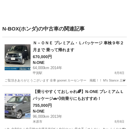
N-BOX(ホンダ)の中古車の関連記事
Ｎ－ＯＮＥ プレミアム・Ｌパッケージ 車検９年２
月まで 乗って帰れます
670,000円
N-ONE
64,000km 2014年
甲賀駅
8月8日
ご覧頂きありがとうございます 全車 goonet カーセンサー 掲載！！ M's Stance 
滋賀
甲賀市
甲賀駅
N-ONE
goonet
【乗りやすくておしゃれ🌈】N-ONE プレミアム L
パッケージ🚗💨街乗りにもおすすめ！
755,000円
N-ONE
96,000km 2013年
米原市
8月8日