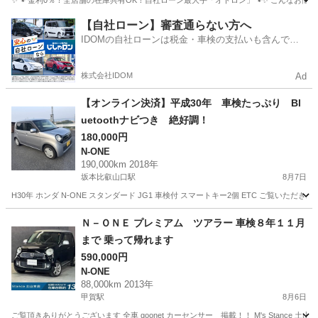
✨🐾 金利0％！全店舗の在庫共有OK！自社ローン最大手「オトロン」🐾✨ こんなお悩みは
滋賀
米原市
N-ONE
車両
【自社ローン】審査通らない方へ
IDOMの自社ローンは税金・車検の支払いも含んでい
るので毎月の支払額は一定
株式会社IDOM
Ad
【オンライン決済】平成30年 車検たっぷり Bl
uetoothナビつき 絶好調！
180,000円
N-ONE
190,000km 2018年
坂本比叡山口駅
8月7日
H30年 ホンダ N-ONE スタンダード JG1 車検付 スマートキー2個 ETC ご覧いた
滋賀
大津市
坂本比叡山口駅
N-ONE
Ｎ－ＯＮＥ プレミアム ツアラー 車検８年１１月
まで 乗って帰れます
590,000円
N-ONE
88,000km 2013年
甲賀駅
8月6日
ご覧頂きありがとうございます 全車 goonet カーセンサー 掲載！！ M's Stance 