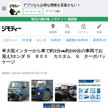
アプリならお得な情報を見逃さない！
インストール
アプリで開く
地元の掲示板 ジモティー 滋賀版
滋賀県
検索
ログイン
投稿
ジモティー
中古車
ホンダ
N-BOX
滋賀県のN-BOX
草津市のN-
🌟大垣インターから車で約3分🚗約200台の車両でお
迎え❗ホンダ Ｎ ＢＯＸ カスタム Ｇ ターボパッ
ケージ
投稿ID: 1p1kww
2026年5月10日 01:28