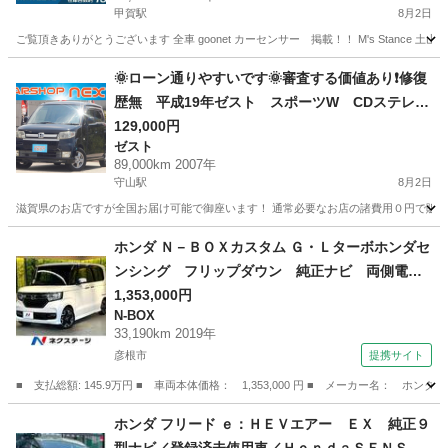
甲賀駅
8月2日
ご覧頂きありがとうございます 全車 goonet カーセンサー 掲載！！ M's Stance 
滋賀
甲賀市
甲賀駅
アクティ
🌞ローン通りやすいです🌞審査する価値あり❗️修復
歴無 平成19年ゼスト スポーツW CDステレ
オ スマートキー HIDヘッドライト 予備検査付
129,000円
ゼスト
89,000km 2007年
守山駅
8月2日
滋賀県のお店ですが全国お届け可能で御座います！ 通常必要なお店の諸費用０円で販売致しま
滋賀
守山市
守山駅
ゼスト
車両
ホンダ Ｎ－ＢＯＸカスタム Ｇ・Ｌターボホンダセ
ンシング フリップダウン 純正ナビ 両側電動
ドア バックカメラ 禁煙車 アダプティブクル
1,353,000円
N-BOX
ーズ 衝突軽減 ＥＴＣ ドラレコ ハーフレザ
33,190km 2019年
ー ＬＥＤヘッド 純正１５ＡＷ オートハイビ
彦根市
提携サイト
ーム オートエアコン スマートキー （車検整備
■ 支払総額: 145.9万円 ■ 車両本体価格： 1,353,000 円 ■ メーカー名
付）
滋賀
彦根市
N-BOX
ホンダ フリード ｅ：ＨＥＶエアー ＥＸ 純正９