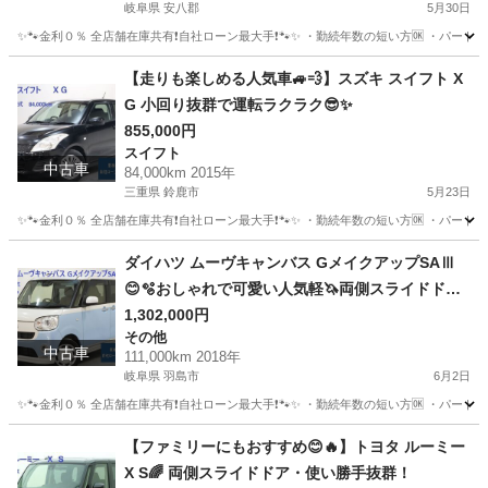
岐阜県 安八郡
5月30日
✨🐾金利０％ 全店舗在庫共有❗️自社ローン最大手❗️🐾✨ ・勤続年数の短い方🆗 ・パー
岐阜
安八郡
その他
タンク
【走りも楽しめる人気車🚙💨】スズキ スイフト X
G 小回り抜群で運転ラクラク😎✨
855,000円
スイフト
中古車
84,000km 2015年
三重県 鈴鹿市
5月23日
✨🐾金利０％ 全店舗在庫共有❗️自社ローン最大手❗️🐾✨ ・勤続年数の短い方🆗 ・パー
三重
鈴鹿市
スイフト
オトロン
ダイハツ ムーヴキャンバス GメイクアップSAⅢ
😊🫧おしゃれで可愛い人気軽🦄両側スライドドア
🌵🌈
1,302,000円
その他
中古車
111,000km 2018年
岐阜県 羽島市
6月2日
✨🐾金利０％ 全店舗在庫共有❗️自社ローン最大手❗️🐾✨ ・勤続年数の短い方🆗 ・パー
岐阜
羽島市
その他
ムーヴキャンバス
【ファミリーにもおすすめ😊🔥】トヨタ ルーミー
X S🌈 両側スライドドア・使い勝手抜群！