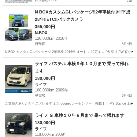
株式会社IDOM
Ad
N BOXカスタムGLパッケージ‼️2年車検付き‼️平成
28年‼️ETC‼️バックカメラ
355,000円
N-BOX
126,000km 2016年
日野駅
8月4日
N BOX カスタムGLパッケージ 2年車検 2016年 オートマ 12万キロ PS 有り PW 
滋賀
蒲生郡
日野駅
N-BOX
ライフ パステル 車検９年１０月まで 乗って帰れ
ます
180,000円
ライフ
100,000km 2009年
甲賀駅
8月4日
ご覧頂きありがとうございます 全車 goonet カーセンサー 掲載！！ M's Stance 
滋賀
甲賀市
甲賀駅
ライフ
goonet
ライフ Ｇ 車検１０年８月まで 乗って帰れます
180,000円
ライフ
118,000km 2009年