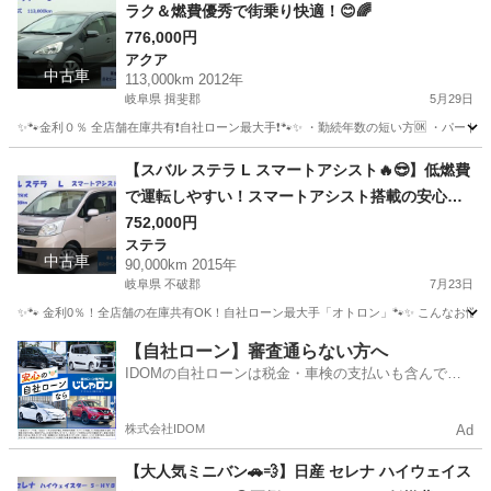
ラク＆燃費優秀で街乗り快適！😊🌈
776,000円
アクア
中古車
113,000km 2012年
岐阜県 揖斐郡
5月29日
✨🐾金利０％ 全店舗在庫共有❗️自社ローン最大手❗️🐾✨ ・勤続年数の短い方🆗 ・パー
岐阜
揖斐郡
アクア
オトロン
【スバル ステラ L スマートアシスト🔥😎】低燃費
で運転しやすい！スマートアシスト搭載の安心・
快適な軽自動車🚗💨
752,000円
ステラ
中古車
90,000km 2015年
岐阜県 不破郡
7月23日
✨🐾 金利0％！全店舗の在庫共有OK！自社ローン最大手「オトロン」🐾✨ こんなお悩みは
岐阜
不破郡
ステラ
【自社ローン】審査通らない方へ
IDOMの自社ローンは税金・車検の支払いも含んでい
るので毎月の支払額は一定
株式会社IDOM
Ad
【大人気ミニバン🚗💨】日産 セレナ ハイウェイス