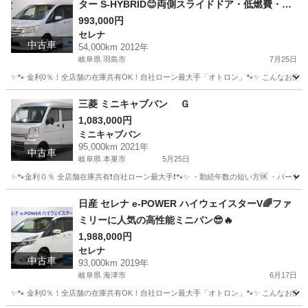
ター S-HYBRID😊両側スライドドア・低燃費・フ
ァミリーにおすすめの一台☝️
993,000円
セレナ
中古車
54,000km 2012年
岐阜県 羽島市
7月25日
✨🐾 金利0％！全店舗の在庫共有OK！自社ローン最大手「オトロン」🐾✨ こんなお悩みは
岐阜
羽島市
セレナ
三菱 ミニキャブバン Ｇ
1,083,000円
ミニキャブバン
95,000km 2021年
中古車
岐阜県 本巣市
5月25日
✨🐾金利０％ 全店舗在庫共有❗️自社ローン最大手❗️🐾✨ ・勤続年数の短い方🆗 ・パー
岐阜
本巣市
ミニキャブバン
オトロン
日産 セレナ e-POWER ハイウェイスターV🌈ファ
ミリーに人気の高性能ミニバン😎🔥
1,988,000円
セレナ
中古車
93,000km 2019年
岐阜県 海津市
6月17日
✨🐾 金利0％！全店舗の在庫共有OK！自社ローン最大手「オトロン」🐾✨ こんなお悩みは