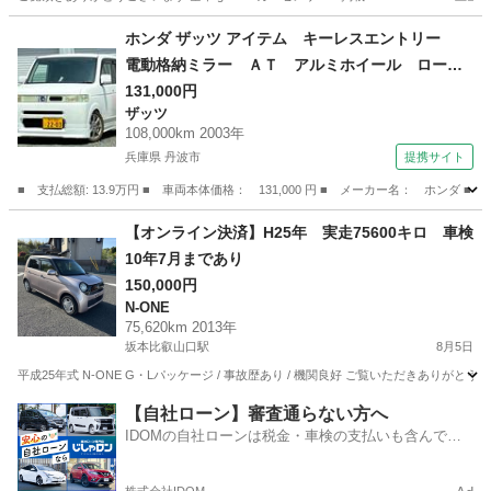
滋賀
甲賀市
甲賀駅
N-ONE
ホンダ ザッツ アイテム キーレスエントリー
電動格納ミラー ＡＴ アルミホイール ローダ
ウン ハーフフルエアロ エアコン パワステ
131,000円
ザッツ
エアバッグ 黒革調シートカバー （検9.1）
108,000km 2003年
兵庫県 丹波市
提携サイト
■ 支払総額: 13.9万円 ■ 車両本体価格： 131,000 円 ■ メーカー名： 
兵庫
丹波市
ザッツ
【オンライン決済】H25年 実走75600キロ 車検
10年7月まであり
150,000円
N-ONE
75,620km 2013年
坂本比叡山口駅
8月5日
平成25年式 N-ONE G・Lパッケージ / 事故歴あり / 機関良好 ご覧いただきありがと
滋賀
大津市
坂本比叡山口駅
N-ONE
【自社ローン】審査通らない方へ
IDOMの自社ローンは税金・車検の支払いも含んでい
るので毎月の支払額は一定