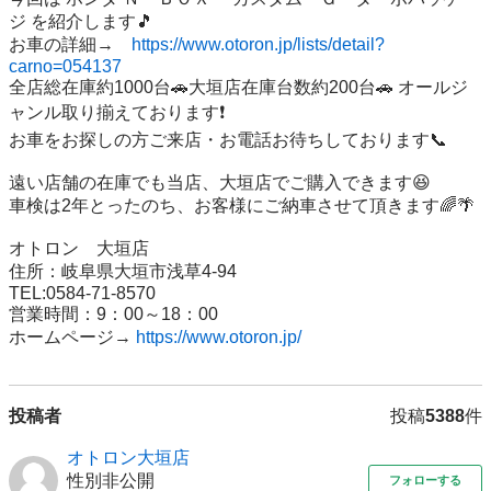
ジ を紹介します🎵   

お車の詳細→　
https://www.otoron.jp/lists/detail?
carno=054137
全店総在庫約1000台🚗大垣店在庫台数約200台🚗 オールジ
ャンル取り揃えております❗️ 

お車をお探しの方ご来店・お電話お待ちしております📞

遠い店舗の在庫でも当店、大垣店でご購入できます😆 

車検は2年とったのち、お客様にご納車させて頂きます🌈🌴

オトロン　大垣店 

住所：岐阜県大垣市浅草4-94 

TEL:0584-71-8570 

営業時間：9：00～18：00 

ホームページ→ 
https://www.otoron.jp/
投稿者
投稿
5388
件
オトロン大垣店
性別非公開
フォローする