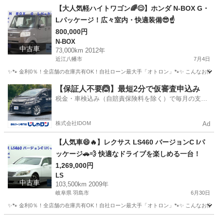
岐阜
海津市
セレナ
【大人気軽ハイトワゴン🌈😊】ホンダ N-BOX G・
Lパッケージ！広々室内・快適装備😎☝️
800,000円
N-BOX
中古車
73,000km 2012年
近江八幡市
7月4日
✨🐾 金利0％！全店舗の在庫共有OK！自社ローン最大手「オトロン」🐾✨ こんなお悩みは
滋賀
近江八幡市
N-BOX
【保証人不要🙆】最短2分で仮審査申込み
税金・車検込み（自賠責保険料を除く）で毎月の支払
額は一定の自社ローン🚗
株式会社IDOM
Ad
【人気車😄🔥】レクサス LS460 バージョンC Iパ
ッケージ🚗💨 快適なドライブを楽しめる一台！
1,269,000円
LS
中古車
103,500km 2009年
岐阜県 羽島市
6月30日
✨🐾 金利0％！全店舗の在庫共有OK！自社ローン最大手「オトロン」🐾✨ こんなお悩みは