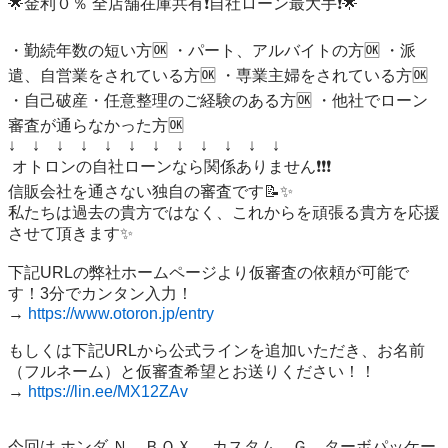
🌟金利０％ 全店舗在庫共有❗️自社ローン最大手❗️🌟

・勤続年数の短い方🆗 ・パート、アルバイトの方🆗 ・派
遣、自営業をされている方🆗 ・専業主婦をされている方🆗 
・自己破産・任意整理のご経験のある方🆗 ・他社でローン
審査が通らなかった方🆗 

↓　↓　↓　↓　↓　↓　↓　↓　↓　↓　↓　↓

 オトロンの自社ローンなら関係ありません❗️❗️❗️ 

信販会社を通さない独自の審査です📝✨ 

私たちは過去の貴方ではなく、これからを頑張る貴方を応援
させて頂きます✨

下記URLの弊社ホームページより仮審査の依頼が可能で
す！3分でカンタン入力！

→ 
https://www.otoron.jp/entry
もしくは下記URLから公式ラインを追加いただき、お名前
（フルネーム）と仮審査希望とお送りください！！

→ 
https://lin.ee/MX12ZAv
今回は ホンダ Ｎ　ＢＯＸ 　カスタム　Ｇ　ターボパッケー