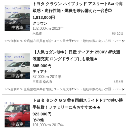
岐阜
羽島市
LS
トヨタ クラウン ハイブリッド アスリートS🚙💨高
級感・走行性能・燃費を兼ね備えた一台☝️😊
1,813,000円
クラウン
中古車
132,000km 2013年
米原市
6月10日
✨🐾金利０％ 全店舗在庫共有❗️自社ローン最大手❗️🐾✨ ・勤続年数の短い方🆗 ・パー
滋賀
米原市
クラウン
アスリート
【人気セダン🤠🌵】日産 ティアナ 250XV 🌈快適
装備充実 ロングドライブにも最適🔥
895,000円
ティアナ
中古車
87,000km 2011年
三重県 桑名市
6月8日
✨🐾金利０％ 全店舗在庫共有❗️自社ローン最大手❗️🐾✨ ・勤続年数の短い方🆗 ・パー
三重
桑名市
ティアナ
オトロン
トヨタ タンク G S 🤠🌵両側スライドドアで使い勝
手抜群！ファミリーにもおすすめ🔥🔥
923,000円
その他
中古車
101,000km 2017年