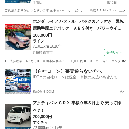
甲賀駅
8月3日
ご覧頂きありがとうございます 全車 goonet カーセンサー 掲載！！ M's Stance 
滋賀
甲賀市
甲賀駅
ライフ
ホンダ ライフ パステル バックカメラ付き 運転
席助手席エアバック ＡＢＳ付き パワーウイン
ド キーレスエントリ ベンチシート スマート
100,000円
ライフ
キー フルオートエアコン 運転席エアバック
71,011km 2010年
ＰＳ （検9.3）
兵庫県 西宮市
提携サイト
■ 支払総額: 14.8万円 ■ 車両本体価格： 100,000 円 ■ メーカー名： ホ
兵庫
西宮市
ライフ
【自社ローン】審査通らない方へ
IDOMの自社ローンは税金・車検の支払いも含んでい
るので毎月の支払額は一定
株式会社IDOM
Ad
アクティバン ＳＤＸ 車検９年５月まで 乗って帰
れます
700,000円
アクティ
72,000km 2017年