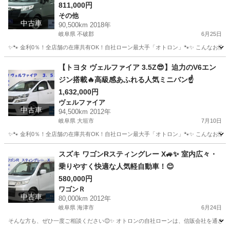
811,000円
その他
中古車
90,500km 2018年
岐阜県 不破郡
6月25日
✨🐾 金利0％！全店舗の在庫共有OK！自社ローン最大手「オトロン」🐾✨ こんなお悩みは
岐阜
不破郡
その他
ルーミー
【トヨタ ヴェルファイア 3.5Z😎】迫力のV6エン
ジン搭載🔥高級感あふれる人気ミニバン☝️
1,632,000円
ヴェルファイア
中古車
94,500km 2012年
岐阜県 大垣市
7月10日
✨🐾 金利0％！全店舗の在庫共有OK！自社ローン最大手「オトロン」🐾✨ こんなお悩みは
岐阜
大垣市
ヴェルファイア
車両
スズキ ワゴンRスティングレー X🚙✨ 室内広々・
乗りやすく快適な人気軽自動車！😊
580,000円
ワゴンＲ
中古車
80,000km 2012年
岐阜県 海津市
6月24日
そんな方も、ぜひ一度ご相談ください😊✨ オトロンの自社ローンは、信販会社を通さない独自審