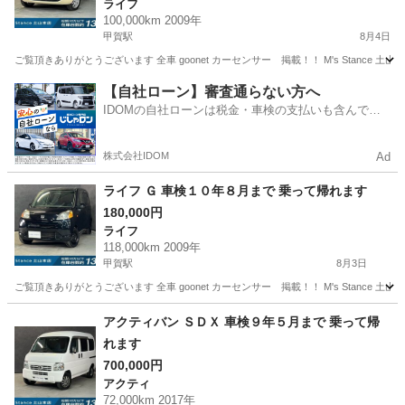
ライフ
100,000km 2009年
甲賀駅
8月4日
ご覧頂きありがとうございます 全車 goonet カーセンサー 掲載！！ M's Stance 
滋賀
甲賀市
甲賀駅
ライフ
goonet
【自社ローン】審査通らない方へ
IDOMの自社ローンは税金・車検の支払いも含んでい
るので毎月の支払額は一定
株式会社IDOM
Ad
ライフ Ｇ 車検１０年８月まで 乗って帰れます
180,000円
ライフ
118,000km 2009年
甲賀駅
8月3日
ご覧頂きありがとうございます 全車 goonet カーセンサー 掲載！！ M's Stance 
滋賀
甲賀市
甲賀駅
ライフ
アクティバン ＳＤＸ 車検９年５月まで 乗って帰
れます
700,000円
アクティ
72,000km 2017年