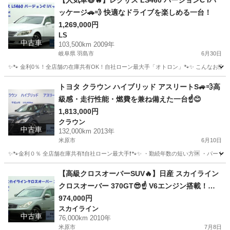
【人気車😄🔥】レクサス LS460 バージョンC Iパ
ッケージ🚗💨 快適なドライブを楽しめる一台！
1,269,000円
LS
中古車
103,500km 2009年
岐阜県 羽島市
6月30日
✨🐾 金利0％！全店舗の在庫共有OK！自社ローン最大手「オトロン」🐾✨ こんなお悩みは
岐阜
羽島市
LS
トヨタ クラウン ハイブリッド アスリートS🚙💨高
級感・走行性能・燃費を兼ね備えた一台☝️😊
1,813,000円
クラウン
中古車
132,000km 2013年
米原市
6月10日
✨🐾金利０％ 全店舗在庫共有❗️自社ローン最大手❗️🐾✨ ・勤続年数の短い方🆗 ・パー
滋賀
米原市
クラウン
アスリート
【高級クロスオーバーSUV🔥】日産 スカイライン
クロスオーバー 370GT😎☝️ V6エンジン搭載！力
強い走りと上質な乗り心地が魅力の一台！
974,000円
スカイライン
中古車
76,000km 2010年
米原市
7月8日