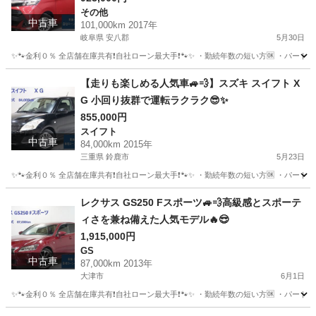
その他
中古車
101,000km 2017年
岐阜県 安八郡
5月30日
✨🐾金利０％ 全店舗在庫共有❗️自社ローン最大手❗️🐾✨ ・勤続年数の短い方🆗 ・パー
岐阜
安八郡
その他
タンク
【走りも楽しめる人気車🚙💨】スズキ スイフト X
G 小回り抜群で運転ラクラク😎✨
855,000円
スイフト
中古車
84,000km 2015年
三重県 鈴鹿市
5月23日
✨🐾金利０％ 全店舗在庫共有❗️自社ローン最大手❗️🐾✨ ・勤続年数の短い方🆗 ・パー
三重
鈴鹿市
スイフト
オトロン
レクサス GS250 Fスポーツ🚙💨高級感とスポーテ
ィさを兼ね備えた人気モデル🔥😎
1,915,000円
GS
中古車
87,000km 2013年
大津市
6月1日
✨🐾金利０％ 全店舗在庫共有❗️自社ローン最大手❗️🐾✨ ・勤続年数の短い方🆗 ・パー