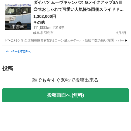
滋賀
大津市
GS
オトロン
ダイハツ ムーヴキャンバス GメイクアップSAⅢ
😊🫧おしゃれで可愛い人気軽🦄両側スライドドア
🌵🌈
1,302,000円
その他
中古車
111,000km 2018年
岐阜県 羽島市
6月2日
✨🐾金利０％ 全店舗在庫共有❗️自社ローン最大手❗️🐾✨ ・勤続年数の短い方🆗 ・パー
岐阜
羽島市
その他
ムーヴキャンバス
ページTOPへ
投稿
誰でも今すぐ30秒で投稿出来る
投稿画面へ (無料)