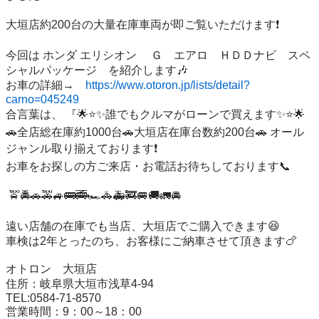
大垣店約200台の大量在庫車両が即ご覧いただけます❗️

今回は ホンダ エリシオン 　Ｇ　エアロ　ＨＤＤナビ　スペ
シャルパッケージ　を紹介します🎶 

お車の詳細→　
https://www.otoron.jp/lists/detail?
carno=045249
合言葉は、 『🌟⭐️✨誰でもクルマがローンで買えます✨⭐️🌟
🚗全店総在庫約1000台🚗大垣店在庫台数約200台🚗 オール
ジャンル取り揃えております❗️ 

お車をお探しの方ご来店・お電話お待ちしております📞

 🚖🚔🚗🚕🚙🚌🚎🏎🚓🚑🚒🚐🚚🚛🚘

遠い店舗の在庫でも当店、大垣店でご購入できます😆 

車検は2年とったのち、お客様にご納車させて頂きます🍗

オトロン　大垣店 

住所：岐阜県大垣市浅草4-94 

TEL:0584-71-8570 

営業時間：9：00～18：00 
