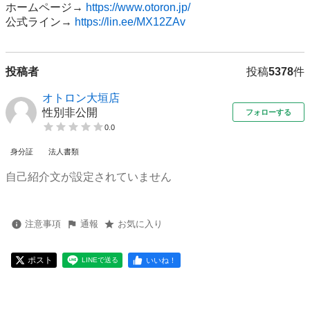
ホームページ→ 
https://www.otoron.jp/
公式ライン→ 
https://lin.ee/MX12ZAv
投稿者
投稿
5378
件
オトロン大垣店
性別非公開
フォローする
0.0
身分証
法人書類
自己紹介文が設定されていません
注意事項
通報
お気に入り
ポスト
いいね！
LINEで送る