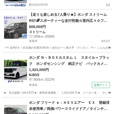
株式会社IDOM
Ad
【走りも楽しめる7人乗り🔥】ホンダ ストリーム
RST🌈スポーティーな走行性能☆室内広々☆ファ
ミリーにもおすすめ！
608,000円
ストリーム
77,000km 2009年
米原市
8月1日
✨🐾 金利0％！全店舗の在庫共有OK！自社ローン最大手「オトロン」🐾✨ こんなお悩みは
滋賀
米原市
ストリーム
ホンダ Ｎ－ＢＯＸカスタム Ｌ スタイル＋ブラッ
ク ホンダセンシング 純正ナビ バックカメ
ラ 両側電動スライド アダプティブクルーズ
1,423,000円
N-BOX
禁煙車 ドラレコ ＥＴＣ Ｂｌｕｅｔｏｏｔ
47,900km 2022年
ｈ コーナーセンサー ＬＥＤヘッド スマート
草津市
提携サイト
キー シートヒーター （検9.2）
■ 支払総額: 149.9万円 ■ 車両本体価格： 1,423,000 円 ■ メーカー名
滋賀
草津市
N-BOX
ホンダ フリード ｅ：ＨＥＶエアー ＥＸ 登録済
未使用車／両側パワースライドドア／９インチナ