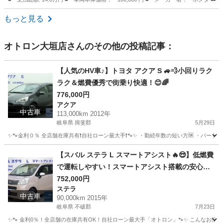
兵庫
西宮市
ライフ
もっと見る
オトロン大垣店
さんのその他の投稿記事：
【人気のHV車♪】トヨタ アクア S 🚙💨小回りラク
ラク＆燃費優秀で街乗り快適！😊🌈
776,000円
アクア
中古車
113,000km 2012年
岐阜県 揖斐郡
5月29日
✨🐾金利０％ 全店舗在庫共有❗️自社ローン最大手❗️🐾✨ ・勤続年数の短い方🆗 ・パー
岐阜
揖斐郡
アクア
オトロン
【スバル ステラ L スマートアシスト🔥😎】低燃費
で運転しやすい！スマートアシスト搭載の安心・
快適な軽自動車🚗💨
752,000円
ステラ
中古車
90,000km 2015年
岐阜県 不破郡
7月23日
✨🐾 金利0％！全店舗の在庫共有OK！自社ローン最大手「オトロン」🐾✨ こんなお悩みは