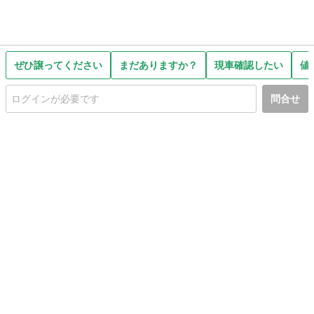
ぜひ譲ってください
まだありますか？
現車確認したい
値
問合せ
初めての方へ
利用規約
プライバシーポリシー
プライバシー・ステートメント
健全化に資する運用方針
お問い合わせ
運営会社
サイトマップ
ご利用ガイド
フリーワードで探す
PC版で表示
都道府県選択