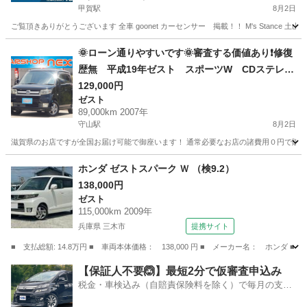
甲賀駅
8月2日
ご覧頂きありがとうございます 全車 goonet カーセンサー 掲載！！ M's Stance 
滋賀
甲賀市
甲賀駅
アクティ
🌞ローン通りやすいです🌞審査する価値あり❗️修復
歴無 平成19年ゼスト スポーツW CDステレ
オ スマートキー HIDヘッドライト 予備検査付
129,000円
ゼスト
89,000km 2007年
守山駅
8月2日
滋賀県のお店ですが全国お届け可能で御座います！ 通常必要なお店の諸費用０円で販売致しま
滋賀
守山市
守山駅
ゼスト
車両
ホンダ ゼストスパーク Ｗ （検9.2）
138,000円
ゼスト
115,000km 2009年
兵庫県 三木市
提携サイト
■ 支払総額: 14.8万円 ■ 車両本体価格： 138,000 円 ■ メーカー名： ホンダ ■
兵庫
三木市
ゼスト
【保証人不要🙆】最短2分で仮審査申込み
税金・車検込み（自賠責保険料を除く）で毎月の支払
額は一定の自社ローン🚗