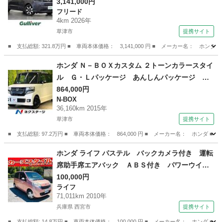
ビ／Ｂカメラ／ブラインドスポットモニター／ハ
3,141,000円
フリード
ーフレザーシート／衝突軽減ブレーキ／アダプテ
4km 2026年
ィブクルーズコントロール／パーキングセンサー
草津市
提携サイト
／シートヒーター （検11.1）
■ 支払総額: 321.8万円 ■ 車両本体価格： 3,141,000 円 ■ メーカー名
滋賀
草津市
フリード
ホンダ Ｎ－ＢＯＸカスタム ２トーンカラースタイ
ル Ｇ・Ｌパッケージ あんしんパッケージ Ｓ
Ｄナビ バックカメラ 電動ドア オートエアコ
864,000円
N-BOX
ン ＨＩＤヘッド オートライト 純正１４イン
36,160km 2015年
チアルミ スマートキー ロールサンシェード
草津市
提携サイト
ＥＴＣ Ｂｌｕｅｔｏｏｔｈ （車検整備付）
■ 支払総額: 97.2万円 ■ 車両本体価格： 864,000 円 ■ メーカー名： ホ
滋賀
草津市
N-BOX
ホンダ ライフ パステル バックカメラ付き 運転
席助手席エアバック ＡＢＳ付き パワーウイン
ド キーレスエントリ ベンチシート スマート
100,000円
ライフ
キー フルオートエアコン 運転席エアバック
71,011km 2010年
ＰＳ （検9.3）
兵庫県 西宮市
提携サイト
■ 支払総額: 14.8万円 ■ 車両本体価格： 100,000 円 ■ メーカー名： ホ