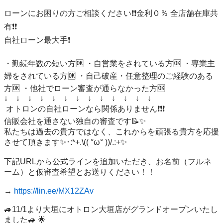
ローンにお困りの方ご相談ください❗️❗️金利０％ 全店舗在庫共
有❗️❗️

自社ローン最大手❗️

・勤続年数の短い方🆗 ・自営業をされている方🆗 ・専業主
婦をされている方🆗 ・自己破産・任意整理のご経験のある
方🆗 ・他社でローン審査が通らなかった方🆗 

↓　↓　↓　↓　↓　↓　↓　↓　↓　↓　↓　↓　↓

 オトロンの自社ローンなら関係ありません❗️❗️❗️ 

信販会社を通さない独自の審査です📝✨ 

私たちは過去の貴方ではなく、これからを頑張る貴方を応援
させて頂きます✨･:*+.\(( °ω° ))/.:+✨ 

下記URLから公式ラインを追加いただき、お名前（フルネ
ーム）と仮審査希望とお送りください！！

→ 
https://lin.ee/MX12ZAv
🚙11/1より大垣にオトロン大垣店がグランドオープンいたし
ました🚙 🌟
