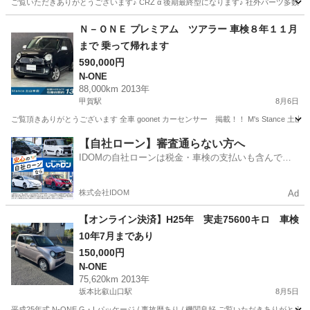
ご覧いただきありがとうございます♪ CRZ α 後期最終型になります♪ 社外パーツ多数で良く走ります
滋賀
野洲市
野洲駅
その他
Ｎ－ＯＮＥ プレミアム ツアラー 車検８年１１月
まで 乗って帰れます
590,000円
N-ONE
88,000km 2013年
甲賀駅
8月6日
ご覧頂きありがとうございます 全車 goonet カーセンサー 掲載！！ M's Stance 
滋賀
甲賀市
甲賀駅
N-ONE
【自社ローン】審査通らない方へ
IDOMの自社ローンは税金・車検の支払いも含んでい
るので毎月の支払額は一定
株式会社IDOM
Ad
【オンライン決済】H25年 実走75600キロ 車検
10年7月まであり
150,000円
N-ONE
75,620km 2013年
坂本比叡山口駅
8月5日
平成25年式 N-ONE G・Lパッケージ / 事故歴あり / 機関良好 ご覧いただきありがと