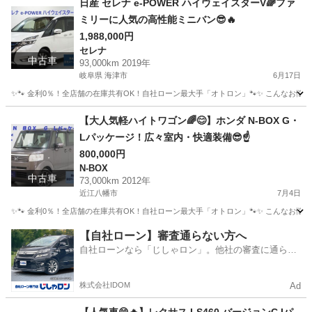
日産 セレナ e-POWER ハイウェイスターV🌈ファ
ミリーに人気の高性能ミニバン😎🔥
1,988,000円
セレナ
中古車
93,000km 2019年
岐阜県 海津市
6月17日
✨🐾 金利0％！全店舗の在庫共有OK！自社ローン最大手「オトロン」🐾✨ こんなお悩みは
岐阜
海津市
セレナ
【大人気軽ハイトワゴン🌈😊】ホンダ N-BOX G・
Lパッケージ！広々室内・快適装備😎☝️
800,000円
N-BOX
中古車
73,000km 2012年
近江八幡市
7月4日
✨🐾 金利0％！全店舗の在庫共有OK！自社ローン最大手「オトロン」🐾✨ こんなお悩みは
滋賀
近江八幡市
N-BOX
【自社ローン】審査通らない方へ
自社ローンなら「じしゃロン」。他社の審査に通らな
かった方も
株式会社IDOM
Ad