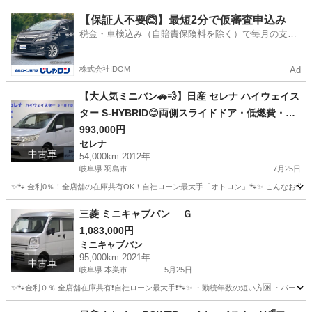
岐阜
不破郡
ステラ
【保証人不要🙆】最短2分で仮審査申込み
税金・車検込み（自賠責保険料を除く）で毎月の支払
額は一定の自社ローン🚗
株式会社IDOM
Ad
【大人気ミニバン🚗💨】日産 セレナ ハイウェイス
ター S-HYBRID😊両側スライドドア・低燃費・フ
ァミリーにおすすめの一台☝️
993,000円
セレナ
中古車
54,000km 2012年
岐阜県 羽島市
7月25日
✨🐾 金利0％！全店舗の在庫共有OK！自社ローン最大手「オトロン」🐾✨ こんなお悩みは
岐阜
羽島市
セレナ
三菱 ミニキャブバン Ｇ
1,083,000円
ミニキャブバン
95,000km 2021年
中古車
岐阜県 本巣市
5月25日
✨🐾金利０％ 全店舗在庫共有❗️自社ローン最大手❗️🐾✨ ・勤続年数の短い方🆗 ・パー
岐阜
本巣市
ミニキャブバン
オトロン