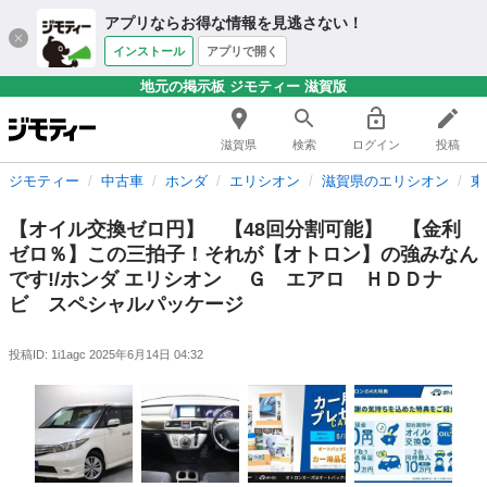
アプリならお得な情報を見逃さない！
インストール
アプリで開く
地元の掲示板 ジモティー 滋賀版
滋賀県
検索
ログイン
投稿
ジモティー
中古車
ホンダ
エリシオン
滋賀県のエリシオン
東
【オイル交換ゼロ円】 【48回分割可能】 【金利
ゼロ％】この三拍子！それが【オトロン】の強みなん
です!/ホンダ エリシオン Ｇ エアロ ＨＤＤナ
ビ スペシャルパッケージ
投稿ID: 1i1agc
2025年6月14日 04:32