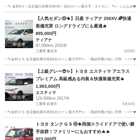
✨🐾 金利0％！全店舗の在庫共有OK！自社ローン最大手「オトロン」🐾✨ こんなお悩みは
滋賀
米原市
スカイライン
車両
【人気セダン🤠🌵】日産 ティアナ 250XV 🌈快適
装備充実 ロングドライブにも最適🔥
895,000円
ティアナ
中古車
87,000km 2011年
三重県 桑名市
6月8日
✨🐾金利０％ 全店舗在庫共有❗️自社ローン最大手❗️🐾✨ ・勤続年数の短い方🆗 ・パー
三重
桑名市
ティアナ
オトロン
【上級グレー😎✨】トヨタ エスティマ アエラス
プレミアム 高級感ある内装＆快適装備充実🔥
1,983,000円
エスティマ
中古車
126,000km 2017年
三重県 鈴鹿市
5月16日
✨🐾金利０％ 全店舗在庫共有❗️自社ローン最大手❗️🐾✨ ・勤続年数の短い方🆗 ・パー
三重
鈴鹿市
エスティマ
オトロン
トヨタ タンク G S 🤠🌵両側スライドドアで使い勝
手抜群！ファミリーにもおすすめ🔥🔥
923,000円