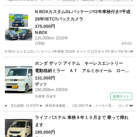
滋賀
大津市
坂本比叡山口駅
N-ONE
N BOXカスタムGLパッケージ‼️2年車検付き‼️平成
28年‼️ETC‼️バックカメラ
375,000円
N-BOX
126,000km 2016年
日野駅
8月4日
N BOX カスタムGLパッケージ 2年車検 2016年 オートマ 12万キロ PS 有り PW 
滋賀
蒲生郡
日野駅
N-BOX
ホンダ ザッツ アイテム キーレスエントリー
電動格納ミラー ＡＴ アルミホイール ローダ
ウン ハーフフルエアロ エアコン パワステ
131,000円
ザッツ
エアバッグ 黒革調シートカバー （検9.1）
108,000km 2003年
兵庫県 丹波市
提携サイト
■ 支払総額: 13.9万円 ■ 車両本体価格： 131,000 円 ■ メーカー名： 
兵庫
丹波市
ザッツ
ライフ パステル 車検９年１０月まで 乗って帰れ
ます
180,000円