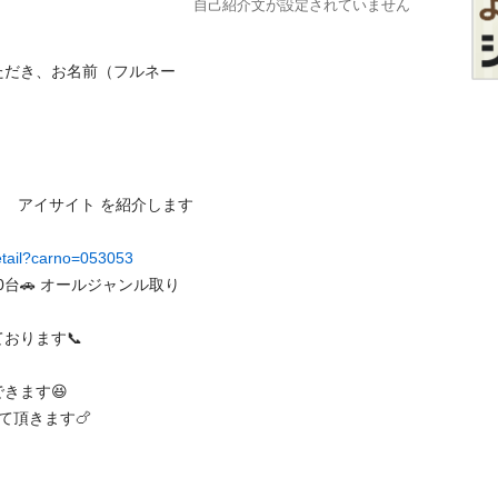
自己紹介文が設定されていません
ただき、お名前（フルネー
Ｓ　アイサイト を紹介します
detail?carno=053053
0台🚗 オールジャンル取り
ます📞

す😆 

ます🍗
