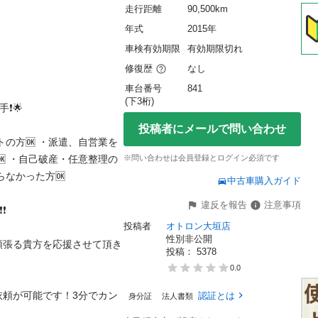
走行距離
90,500km
年式
2015年
車検有効期限
有効期限切れ
修復歴
なし
車台番号
841
(下3桁)


投稿者にメールで問い合わせ
トの方🆗 ・派遣、自営業を
🆗 ・自己破産・任意整理の
※問い合わせは会員登録とログイン必須です
かった方🆗 

中古車購入ガイド
違反を報告
注意事項
投稿者
オトロン大垣店
性別非公開
頑張る貴方を応援させて頂き
投稿： 
5378
0.0
依頼が可能です！3分でカン
認証とは
身分証
法人書類