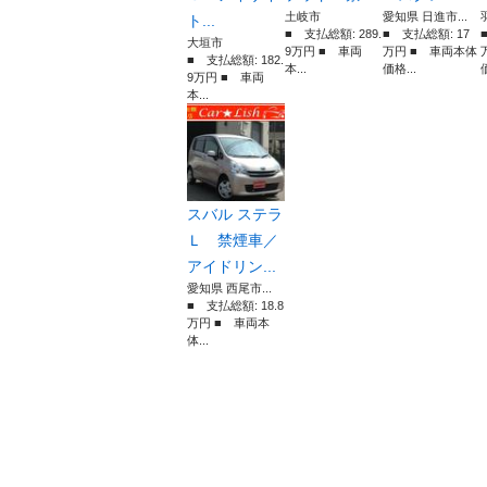
土岐市
愛知県 日進市...
ト...
■ 支払総額: 289.
■ 支払総額: 17
大垣市
9万円 ■ 車両
万円 ■ 車両本体
■ 支払総額: 182.
本...
価格...
9万円 ■ 車両
本...
スバル ステラ
Ｌ 禁煙車／
アイドリン...
愛知県 西尾市...
■ 支払総額: 18.8
万円 ■ 車両本
体...