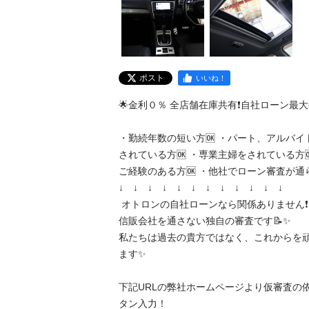
ポスト
いいね！
🌟金利０％ 全店舗在庫共有❗️自社ローン最大手❗️
・勤続年数の短い方🆗 ・パート、アルバイ
されている方🆗 ・専業主婦をされている方
ご経験のある方🆗 ・他社でローン審査が通らな
↓　↓　↓　↓　↓　↓　↓　↓　↓　↓　↓　↓

 オトロンの自社ローンなら関係ありません❗️❗️❗️ 

信販会社を通さない独自の審査です📝✨ 

私たちは過去の貴方ではなく、これからを
ます✨

下記URLの弊社ホームページより仮審査の
タン入力！
