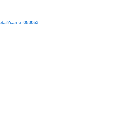
/detail?carno=053053