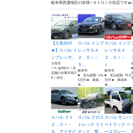
岐阜県西濃地区の皆様✨オトロン大垣店です🚗ス
【人気SUV
スバル インプ
スバル インプ
🔥】スバル イ
レッサＧ４
レッサＧ４
ンプレッサ...
２．０ｉ－
２．０ｉ－
大垣市
Ｓ...
Ｌ...
✨🐾 金利0％！全
岐阜市
岐阜市
店舗の在庫共有O
■ 支払総額: 141.
■ 支払総額: 76.8
K！自社...
本
5万円 ■ 車両
万円 ■ 車両本
本...
体...
スバル ＸＶ
スバル クロス
スバル サンバ
２．０ｉ－
トレック リミ
ートラック ベ
Ｓ アイサイ
テッド 禁...
ースグレー...