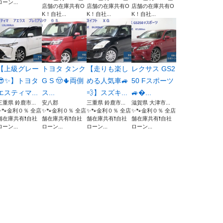
ローン...
店舗の在庫共有O
店舗の在庫共有O
店舗の在庫共有O
K！自社...
K！自社...
K！自社...
【上級グレー
トヨタ タンク
【走りも楽し
レクサス GS2
😎✨】トヨタ
G S 🤠🌵両側
める人気車🚙
50 Fスポーツ
エスティマ...
ス...
💨】スズキ...
🚙...
三重県 鈴鹿市...
安八郡
三重県 鈴鹿市...
滋賀県 大津市...
✨🐾金利０％ 全店
✨🐾金利０％ 全店
✨🐾金利０％ 全店
✨🐾金利０％ 全店
舗在庫共有❗️自社
舗在庫共有❗️自社
舗在庫共有❗️自社
舗在庫共有❗️自社
ローン...
ローン...
ローン...
ローン...