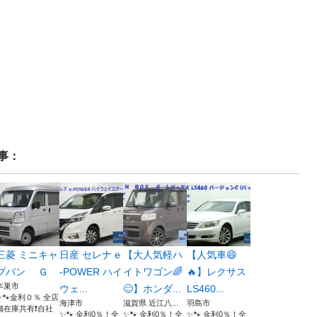
事：
三菱 ミニキャ
日産 セレナ e
【大人気軽ハ
【人気車😄
ブバン Ｇ
-POWER ハイ
イトワゴン🌈
🔥】レクサス
本巣市
ウェ...
😊】ホンダ...
LS460...
✨🐾金利０％ 全店
海津市
滋賀県 近江八...
羽島市
舗在庫共有❗️自社
✨🐾 金利0％！全
✨🐾 金利0％！全
✨🐾 金利0％！全