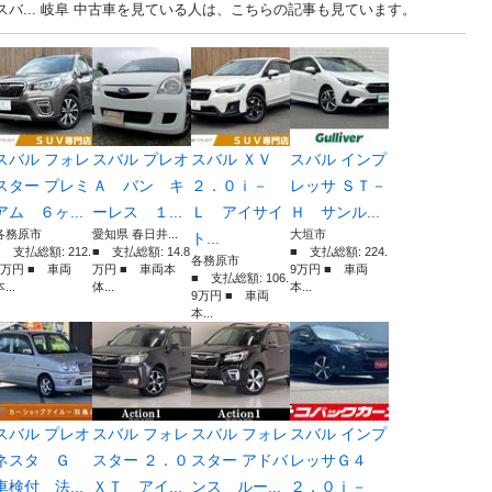
バ... 岐阜 中古車を見ている人は、こちらの記事も見ています。
スバル フォレ
スバル プレオ
スバル ＸＶ
スバル インプ
スター プレミ
Ａ バン キ
２．０ｉ－
レッサ ＳＴ－
アム ６ヶ...
ーレス １...
Ｌ アイサイ
Ｈ サンル...
各務原市
愛知県 春日井...
大垣市
ト...
■ 支払総額: 212.
■ 支払総額: 14.8
■ 支払総額: 224.
各務原市
3万円 ■ 車両
万円 ■ 車両本
9万円 ■ 車両
■ 支払総額: 106.
...
体...
本...
9万円 ■ 車両
本...
スバル プレオ
スバル フォレ
スバル フォレ
スバル インプ
ネスタ Ｇ
スター ２．０
スター アドバ
レッサＧ４
車検付 法...
ＸＴ アイ...
ンス ルー...
２．０ｉ－