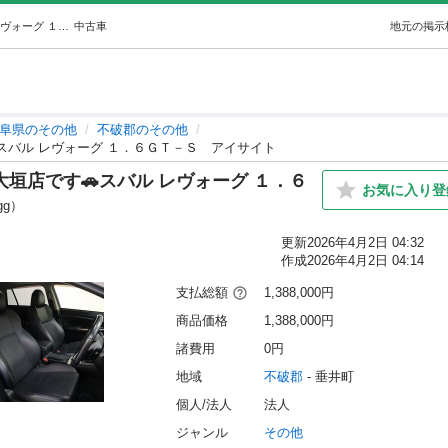
岐阜県西濃地区の皆様✨オトロン大垣店です🚗スバル レヴォーグ １．６ＧＴ－Ｓアイサイト (オトロン大垣店) 不破のその他の中古車｜ジモティー
中古車
地元の掲示
阜県のその他
不破郡のその他
スバル レヴォーグ １．６ＧＴ－Ｓ アイサイト
垣店です🚗スバル レヴォーグ １．６
お気に入り登
gg）
更新
2026年4月2日 04:32
作成
2026年4月2日 04:14
支払総額
1,388,000円
商品価格
1,388,000円
諸費用
0円
地域
不破郡
 - 垂井町
個人/法人
法人
ジャンル
その他