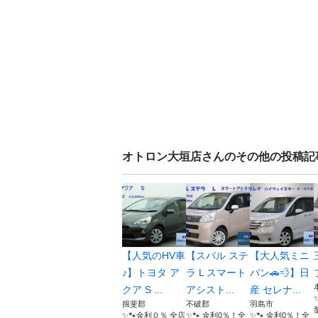
オトロン大垣店
さんのその他の投稿記
【人気のHV車
【スバル ステ
【大人気ミニ
♪】トヨタ ア
ラ L スマート
バン🚗💨】日
クア S ...
アシスト...
産 セレナ...
揖斐郡
不破郡
羽島市
✨🐾金利０％ 全店
✨🐾 金利0％！全
✨🐾 金利0％！全