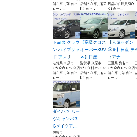
舗在庫共有❗️自社
店舗の在庫共有O
店舗の在庫共有O
ローン...
K！自社...
K！自社...
トヨタ クラウ
【高級クロス
【人気セダン
ン ハイブリッ
オーバーSUV
🤠🌵】日産 テ
ド アスリ...
🔥】日産 ...
ィアナ ...
滋賀県 米原市...
滋賀県 米原市...
三重県 桑名市...
✨🐾金利０％ 全店
✨🐾 金利0％！全
✨🐾金利０％ 全店
舗在庫共有❗️自社
店舗の在庫共有O
舗在庫共有❗️自社
ローン...
K！自社...
ローン...
ダイハツ ムー
ヴキャンバス
Gメイクア...
羽島市