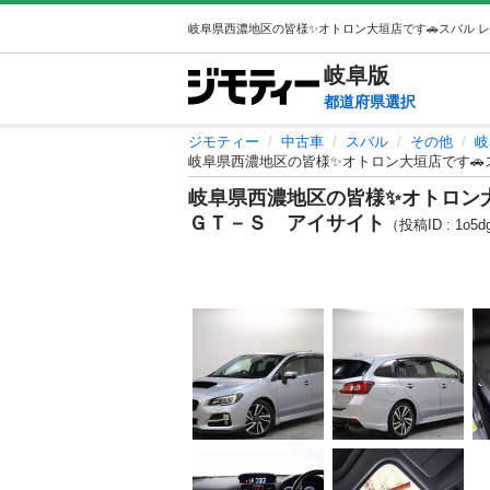
岐阜
版
都道府県選択
ジモティー
中古車
スバル
その他
岐
岐阜県西濃地区の皆様✨オトロン大垣店です🚗
岐阜県西濃地区の皆様✨オトロン大
ＧＴ－Ｓ アイサイト
（投稿ID : 1o5d