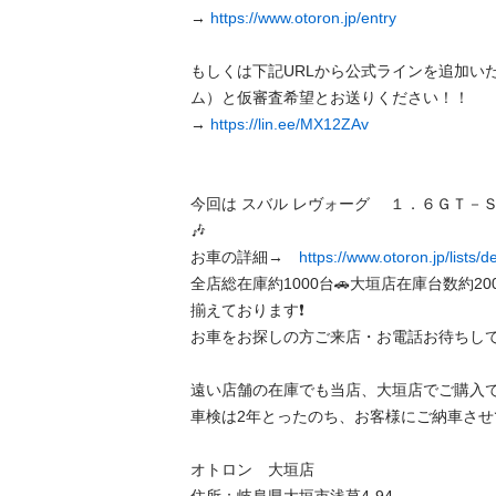
→ 
https://www.otoron.jp/entry
もしくは下記URLから公式ラインを追加い
ム）と仮審査希望とお送りください！！

→ 
https://lin.ee/MX12ZAv
今回は スバル レヴォーグ 　１．６ＧＴ－
🎶   

お車の詳細→　
https://www.otoron.jp/lists/
全店総在庫約1000台🚗大垣店在庫台数約20
揃えております❗️ 

お車をお探しの方ご来店・お電話お待ちしており
遠い店舗の在庫でも当店、大垣店でご購入できま
車検は2年とったのち、お客様にご納車させて頂き
オトロン　大垣店 
