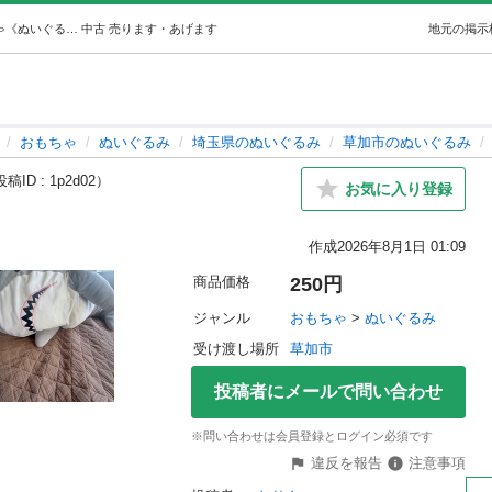
さめのぬいぐるみ ギガシャーク (おりん) 草加のおもちゃ《ぬいぐるみ》の中古あげます・譲ります｜ジモティーで不用品の処分
中古
売ります・あげます
地元の掲示
おもちゃ
ぬいぐるみ
埼玉県のぬいぐるみ
草加市のぬいぐるみ
稿ID : 1p2d02）
お気に入り登録
作成
2026年8月1日 01:09
商品価格
250円
ジャンル
おもちゃ
 > 
ぬいぐるみ
受け渡し場所
草加市
投稿者にメールで問い合わせ
※問い合わせは会員登録とログイン必須です
違反を報告
注意事項