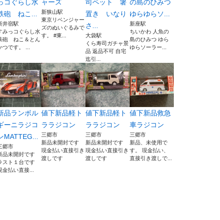
っコぐらし水
ャーズ
司ペット 箸
の島のひみつ
新狭山駅
鉄砲 ねこ...
置き いなり
ゆらゆらソ...
東京リベンジャー
新井宿駅
新座駅
さ...
ズのぬいぐるみで
すみっコぐらし水
ちいかわ 人魚の
す。 #東...
大袋駅
鉄砲 ねこ＆とん
島のひみつ ゆら
くら寿司ガチャ景
かつです。 ...
ゆらソーラー...
品 返品不可 自宅
迄引...
新品ランボル
値下新品軽ト
値下新品軽ト
値下新品救急
ギーニラジコ
ララジコン
ララジコン
車ラジコン
三郷市
三郷市
三郷市
ンMATTEG...
新品未開封です
新品未開封です
新品、未使用で
三郷市
現金払い直接引き
現金払い直接引き
す。 現金払い、
新品未開封です
渡しです
渡しです
直接引き渡しで...
ラスト１台です
現金払い直接...