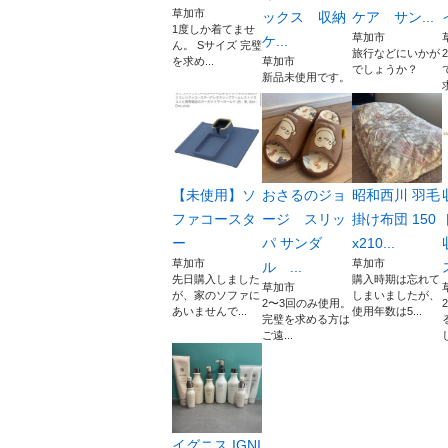
草加市
ックス 収納
ケア サン...
1度しか着てませ
草加市
ケ...
ん。 Sサイズ 完璧
旅行などにいかが
を求め...
草加市
でしょうか？
新品未使用です。
【未使用】ソ
おさるのジョ
昭和西川 羽毛
ファコースタ
ージ スリッ
掛け布団 150
ー
パ サンダ
x210...
草加市
草加市
ル ...
先日購入しました
購入時期は忘れて
草加市
が、家のソファに
しまいましたが、
2〜3回のみ使用。
あいませんで...
使用年数は5...
完璧を求める方は
ご遠...
イグニス IGNI