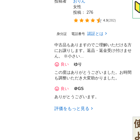
投稿者
おりん
女性
投稿： 
276
4.9
(
282
)
認証とは
身分証
電話番号
中古品もありますのでご理解いただける方
にお譲りします。返品・返金受け付けませ
ん。 ※小さい...
良い
ゆり
この度はありがとうございました。お時間
も調整いただき大変助かりました。
良い
＠GS
ありがとうございます。
評価をもっと見る