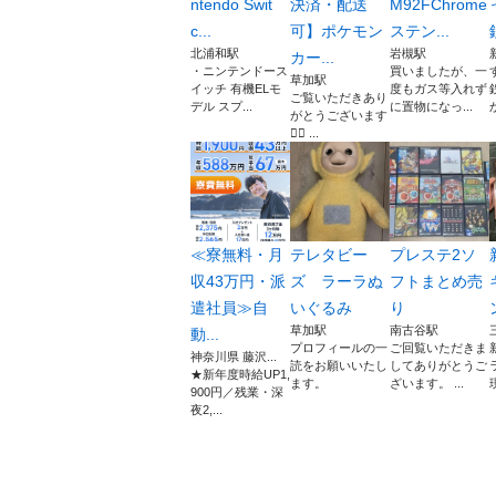
ntendo Swit
決済・配送
M92FChrome
c...
可】ポケモン
ステン...
北浦和駅
岩槻駅
カー...
・ニンテンドース
買いましたが、一
草加駅
イッチ 有機ELモ
度もガス等入れず
ご覧いただきあり
デル スプ...
に置物になっ...
がとうございます
🙇‍♀️ ...
≪寮無料・月
テレタビー
プレステ2ソ
収43万円・派
ズ ラーラぬ
フトまとめ売
遣社員≫自
いぐるみ
り
草加駅
南古谷駅
動...
プロフィールの一
ご回覧いただきま
神奈川県 藤沢...
読をお願いいたし
してありがとうご
★新年度時給UP1,
ます。
ざいます。 ...
900円／残業・深
夜2,...