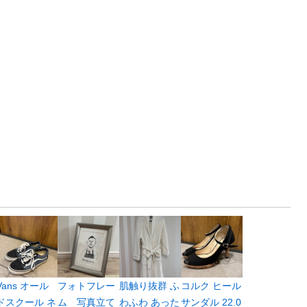
Vans オール
フォトフレー
肌触り抜群 ふ
コルク ヒール
ドスクール ネ
ム 写真立て
わふわ あった
サンダル 22.0