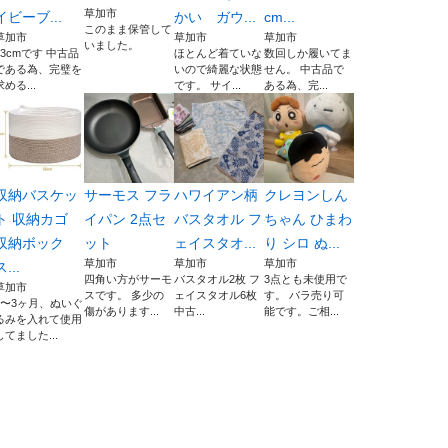
草加市
イビーブ...
かい ガウ...
cm...
このまま保管して
草加市
草加市
草加市
いました。
23cmです 中古品
ほとんど着ていな
数回しか履いてま
である為、完璧を
いので綺麗な状態
せん。 中古品で
求める...
です。 サイ...
ある為、完...
収納バスケッ
サーモス フラ
ハワイアン柄
クレヨンしん
ト 収納カゴ
イパン 2点セ
バスタオル フ
ちゃん ひまわ
収納ボック
ット
ェイスタオ...
り シロ ぬ...
草加市
草加市
草加市
ス...
四角い方がサーモ
バスタオル2枚 フ
3点とも未使用で
草加市
スです。 多少の
ェイスタオル6枚
す。 バラ売り可
2〜3ヶ月、ぬいぐ
傷があります...
中古...
能です。ご相...
るみを入れて使用
してました...