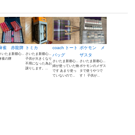
麻雀 赤龍牌
トミカ
coach トート
ポケモン メ
さいたま新都心...
さいたま新都心...
バッグ
ザスタ
麻雀の牌
子供が大きくなり
さいたま新都心...
さいたま新都心...
不用になった為お
姉が使っていた物
ポケモンのメザス
譲りします。...
です あまり使っ
タで使うやつで
ていないので...
す！ 子供が...