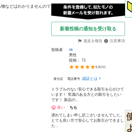
る物などはわかりませんので
新着投稿の通知を受け取る
違反を報告
注意事項
投稿者
rik
男性
投稿： 
71
5.0
(
68
)
認証とは
身分証
電話番号
トラブルのない安心できる取引を心がけて
います！ 常識のある方との取引をしたい
です！ 新品の...
良い
ちも
遅れてしまい申し訳ございませんでした。
とても良い方で安心してお取引ができまし
た...