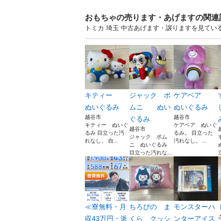
おもちゃの売ります・あげますの関連
トミカ 埼玉 中古あげます・譲りますを見てい
キティー
ジャック ポ
ケアベア
ぬいぐるみ
ムニ ぬい
ぬいぐるみ
越谷市
越谷市
ぐるみ
キティー ぬいぐ
ケアベア ぬいぐ
越谷市
るみ 目立った汚
るみ。 目立った
ジャック ポム
れなし。 自...
汚れなし。 ...
ニ ぬいぐるみ
目立った汚れな...
≪寮無料・月
ちろぴの ま
モンスターハ
収43万円・派
くら クッシ
ンターアイス