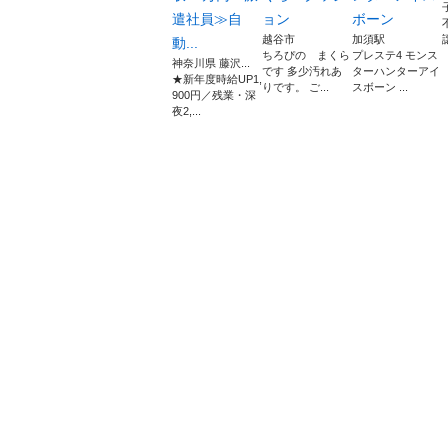
遣社員≫自
ョン
ボーン
越谷市
加須駅
動...
ちろぴの まくら
プレステ4 モンス
神奈川県 藤沢...
です 多少汚れあ
ターハンターアイ
★新年度時給UP1,
りです。 ご...
スボーン ...
900円／残業・深
夜2,...