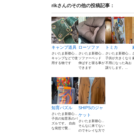
rik
さんのその他の投稿記事：
キャンプ道具
ローソファ
トミカ
さいたま新都心...
さいたま新都心...
さいたま新都心...
キャンプなどで使
ソファーベッド
子供が大きくなり
用する物です
伸ばすと寝る事が
不用になった為お
できます
譲りします。...
知育パズル
SHIPSのジャ
さいたま新都心...
ケット
子供の知育系のパ
さいたま新都心...
ズルです。 自由
そんなに来てない
な発想で繋...
のでキレイな方で