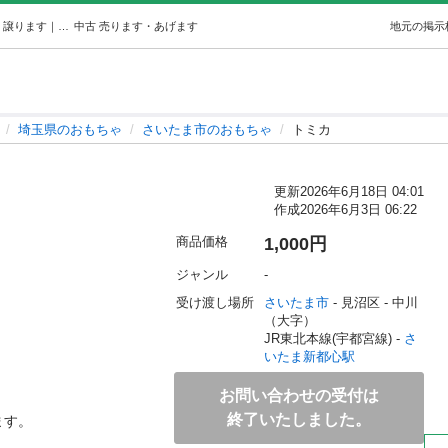
トミカ (rik) さいたま新都心のおもちゃの中古あげます・譲ります｜ジモティーで不用品の処分
中古
売ります・あげます
地元の掲示
埼玉県のおもちゃ
さいたま市のおもちゃ
トミカ
更新
2026年6月18日 04:01
作成
2026年6月3日 06:22
商品価格
1,000円
ジャンル
-
受け渡し場所
さいたま市
 - 見沼区
 - 中川
（大字）
JR東北本線(宇都宮線) - 
さ
いたま新都心駅
お問い合わせの受付は
終了いたしました。
す。
