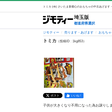
埼玉
版
都道府県選択
ジモティー
売ります・あげます
おもちゃ
トミカ
（投稿ID : 1kg853）
ポスト
いいね！
子供が大きくなり不用になった為お譲りしま