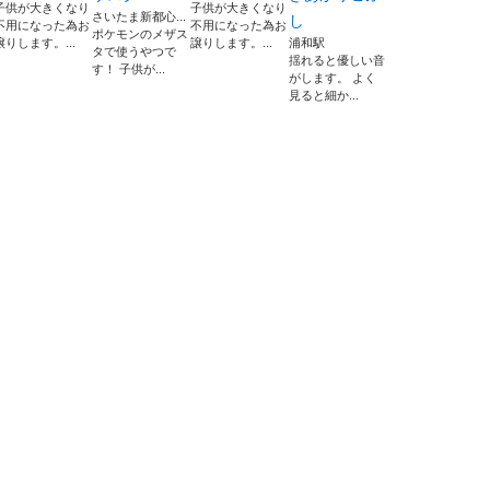
子供が大きくなり
子供が大きくなり
さいたま新都心...
し
不用になった為お
不用になった為お
ポケモンのメザス
譲りします。...
譲りします。...
浦和駅
タで使うやつで
揺れると優しい音
す！ 子供が...
がします。 よく
見ると細か...