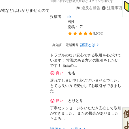
※問い合わせは会員登録とログイン必須です
違反を報告
注意事項
る物などはわかりませんので
投稿者
rik
男性
投稿： 
71
5.0
(
68
)
認証とは
身分証
電話番号
トラブルのない安心できる取引を心がけて
います！ 常識のある方との取引をしたい
です！ 新品の...
良い
ちも
遅れてしまい申し訳ございませんでした。
とても良い方で安心してお取引ができまし
た...
良い
とりとり
丁寧なメッセージをいただき安心して取引
ができました。 またの機会がありました
らよろ...