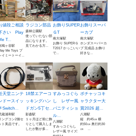
お値段ご相談
ラジコン部品
お飾りSUPER
お飾りスーパ
森林公園駅
下さい Play
ＧТ
ーカブ
使っていたない部
南大塚駅
南大塚駅
Me T...
品になります。
お飾り SUPERＧ
ホンダスーパーカ
南鳩ヶ谷駅
見てわかる方...
Т2017 かっこいい
ブ 完成品 お飾り
lay Me Toys プ
で...
好きな...
レイミートーイ...
任天堂ニンテ
18禁エアーコ
すみっコぐら
ポチャッコキ
ンドースイッ
ッキングハン
し レザー風
ャラクター大
チSwitch...
ドガン5丁セ...
バニティショ
賞2026 超...
武蔵浦和駅
影森駅
八潮駅
ル...
リングコン2個セ
１ヶ月ほど前に飾
縦 約45㎝ 横
八潮駅
ット美品です。
りとして購入しま
約50㎝ 奥行約30
すみっコぐらし
したが数が多...
㎝ ...
レザー風 サイズ: