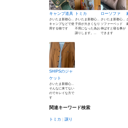
キャンプ道具
トミカ
ローソファ
さいたま新都心...
さいたま新都心...
さいたま新都心...
キャンプなどで使
子供が大きくなり
ソファーベッド
用する物です
不用になった為お
伸ばすと寝る事が
譲りします。...
できます
SHIPSのジャ
ケット
さいたま新都心...
そんなに来てない
のでキレイな方で
す
関連キーワード検索
トミカ
譲り