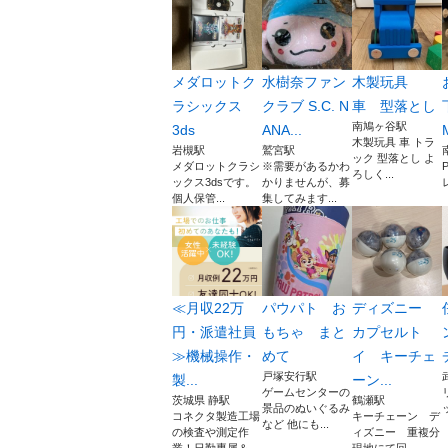
メダロットク
水樹奈ファン
木製玩具
ラシックス
クラブ S.C. N
車 型落とし
南鳩ヶ谷駅
3ds
ANA...
木製玩具 車 トラ
岩槻駅
鷲宮駅
ック 型落とし よ
メダロットクラシ
※需要があるかわ
P
ろしく...
ックス3dsです。
かりませんが、募
個人保管...
集してみます...
≪月収22万
パウパト お
ディズニー
円・派遣社員
もちゃ まと
カプセルト
≫機械操作・
めて
イ キーチェ
戸塚安行駅
製...
ーン...
ゲームセンターの
茨城県 静駅
鶴瀬駅
景品のぬいぐるみ
コネクタ製造工場
キーチェーン デ
など 他にも...
の検査や測定作
ィズニー 重複分