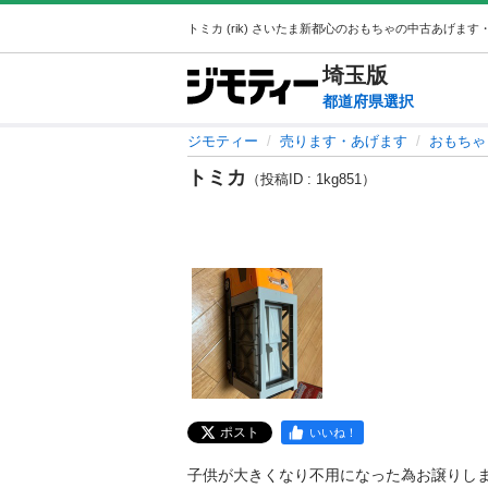
埼玉
版
都道府県選択
ジモティー
売ります・あげます
おもちゃ
トミカ
（投稿ID : 1kg851）
ポスト
いいね！
子供が大きくなり不用になった為お譲りしま