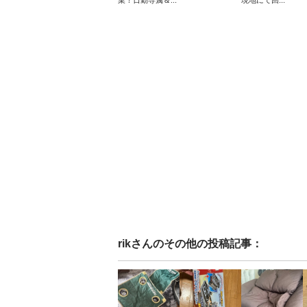
業！日勤専属＆...
現地にて回...
rik
さんのその他の投稿記事：