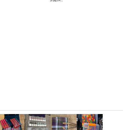
約縦14...