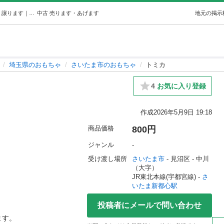
トミカ (rik) さいたま新都心のおもちゃの中古あげます・譲ります｜ジモティーで不用品の処分
中古
売ります・あげます
地元の掲示
埼玉県のおもちゃ
さいたま市のおもちゃ
トミカ
4
お気に入り登録
作成
2026年5月9日 19:18
商品価格
800円
ジャンル
-
受け渡し場所
さいたま市
 - 見沼区
 - 中川
（大字）
JR東北本線(宇都宮線) - 
さ
いたま新都心駅
投稿者にメールで問い合わせ
す。
