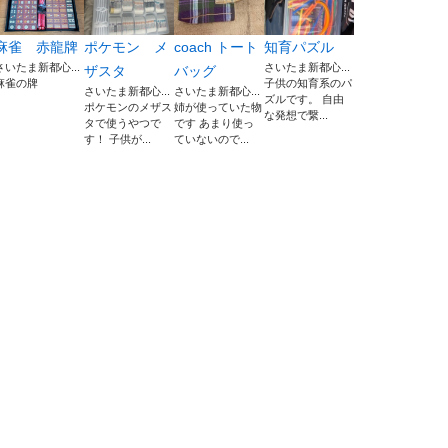
麻雀 赤龍牌
ポケモン メ
coach トート
知育パズル
さいたま新都心...
さいたま新都心...
ザスタ
バッグ
麻雀の牌
子供の知育系のパ
さいたま新都心...
さいたま新都心...
ズルです。 自由
ポケモンのメザス
姉が使っていた物
な発想で繋...
タで使うやつで
です あまり使っ
す！ 子供が...
ていないので...