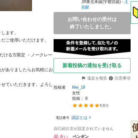
JR東北本線(宇都宮線) - 
土
呂駅
お問い合わせの受付は
終了いたしました。
ます。

だご使用いただけます。 
だける方限定 ・ノークレー
新着投稿の通知を受け取る
点がありましたらお気軽にお
違反を報告
注意事項
させていただきます。よろし
投稿者
Mei_18
女性
投稿： 
8
5.0
(
3
)
認証とは
電話番号
自己紹介文が設定されていません
良い
ペンギン