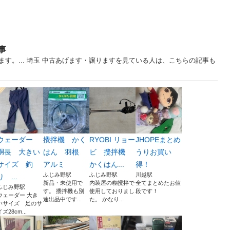
事
す。... 埼玉 中古あげます・譲りますを見ている人は、こちらの記事も
ウェーダー
攪拌機 かく
RYOBI リョー
JHOPEまとめ
胴長 大きい
はん 羽根
ビ 攪拌機
うりお買い
サイズ 釣
アルミ
かくはん...
得！
ふじみ野駅
ふじみ野駅
川越駅
り ...
新品・未使用で
内装屋の糊攪拌で
全てまとめたお値
ふじみ野駅
す。 攪拌機も別
使用しておりまし
段です！
ウェーダー 大き
途出品中です...
た。 かなり...
いサイズ 足のサ
イズ28cm...