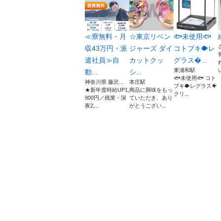
≪寮無料・月
☆東京リベン
🐟未使用🐟
収43万円・派
ジャーズ ダイ
コトブキ🐡レ
遣社員≫自
カットクッ
グラス...
東浦和駅
動...
シ...
🐟未使用🐟 コト
神奈川県 藤沢...
本庄駅
ブキ🐡レグラス🐠
★新年度時給UP1,
商品に興味をもっ
クリ...
900円／残業・深
ていただき、あり
夜2,...
がとうござい...