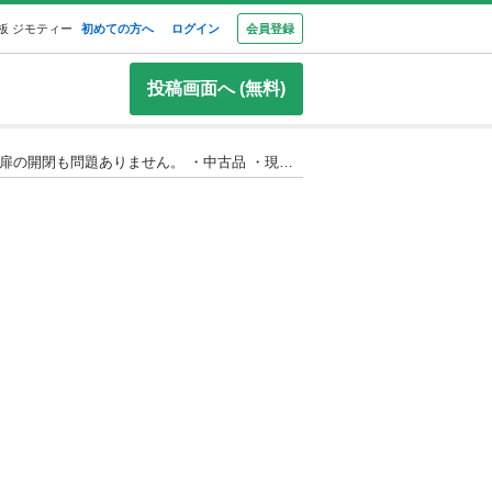
板 ジモティー
初めての方へ
ログイン
会員登録
投稿画面へ (無料)
ペット用サークル（ケージ）を無料でお譲りします。 使用に伴う多少の傷や汚れはありますが、まだご使用いただけます。 扉の開閉も問題ありません。 ・中古品 ・現状渡し ・引き取りに来ていただける方限定 ・ノークレーム、ノーリターンでお願いいたします サイズは写真をご確認ください。気になる点がありましたらお気軽にお問い合わせください。 早めに引き取りに来ていただける方を優先させていただきます。よろしくお願いいたします。😊