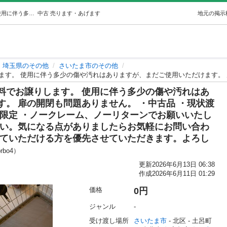
ペット用サークル（ケージ）を無料でお譲りします。 使用に伴う多少の傷や汚れはありますが、まだご使用いただけます。 扉の開閉も問題ありません。… (Mei_18) 土呂のその他の中古あげます・譲ります｜ジモティーで不用品の処分
中古
売ります・あげます
地元の掲示
埼玉県のその他
さいたま市のその他
料でお譲りします。 使用に伴う多少の傷や汚れはあ
。 扉の開閉も問題ありません。 ・中古品 ・現状渡
方限定 ・ノークレーム、ノーリターンでお願いいたし
さい。気になる点がありましたらお気軽にお問い合わ
来ていただける方を優先させていただきます。よろし
prbo4）
更新
2026年6月13日 06:38
作成
2026年6月11日 01:29
価格
0円
ジャンル
-
受け渡し場所
さいたま市
 - 北区
 - 土呂町