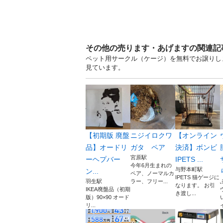
その他の売ります・あげますの関連記
ペット用サークル（ケージ）を無料でお譲りしま
見ています。
【初期版 廃盤
ニジイロクワ
【オンライン
品】オードリ
ガタ ペア
決済】ボンビ
宮原駅
ーヘプバー
IPETS ...
今年6月生まれの
与野本町駅
ン...
ペア、ノーマルカ
IPETS 猫ゲージに
羽生駅
ラー、フリー...
なります。 お引
IKEA廃盤品（初期
き渡し...
版）90×90 オード
リ...