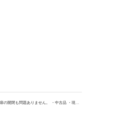
ペット用サークル（ケージ）を無料でお譲りします。 使用に伴う多少の傷や汚れはありますが、まだご使用いただけます。 扉の開閉も問題ありません。 ・中古品 ・現状渡し ・引き取りに来ていただける方限定 ・ノークレーム、ノーリターンでお願いいたします サイズは写真をご確認ください。気になる点がありましたらお気軽にお問い合わせください。 早めに引き取りに来ていただける方を優先させていただきます。よろしくお願いいたします。😊