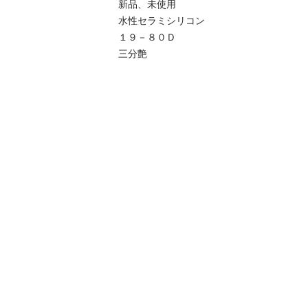
新品、未使用

水性セラミシリコン

１９－８０Ｄ

三分艶