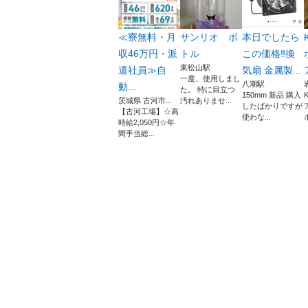
≪寮無料・月
サンリオ ボ
本日でしたら
収46万円・派
トル
この価格‼️換
東松山駅
遣社員≫自
気扇 金属製...
一度、使用しまし
八潮駅
動...
た。 特に目立つ
150mm 新品 購入
茨城県 古河市...
汚れありませ...
したばかりですが
【古河工場】☆高
使わな...
ホ
時給2,050円☆年
間手当総...