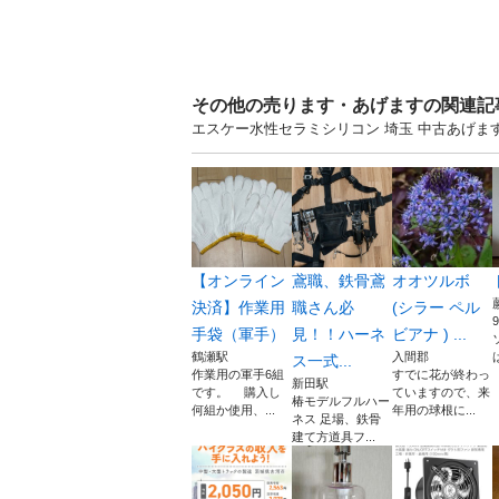
その他の売ります・あげますの関連記
エスケー水性セラミシリコン 埼玉 中古あげ
【オンライン
鳶職、鉄骨鳶
オオツルボ
決済】作業用
職さん必
(シラー ペル
手袋（軍手）
見！！ハーネ
ビアナ ) ...
鶴瀬駅
入間郡
ス一式...
作業用の軍手6組
すでに花が終わっ
新田駅
です。 購入し
ていますので、来
椿モデルフルハー
何組か使用、...
年用の球根に...
ネス 足場、鉄骨
建て方道具フ...