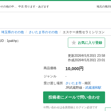
エスケー水性セラミシリコン (マウントスギ) 武蔵浦和のその他の中古あげます・譲ります｜ジモティーで不用品の処分
中古
売ります・あげます
地元の掲示
埼玉県のその他
さいたま市のその他
エスケー水性セラミシリコン
D : 1pakhp）
お気に入り登録
更新
2026年5月20日 23:58
作成
2026年5月20日 23:01
商品価格
10,000円
ジャンル
-
受け渡し場所
さいたま市
 - 南区
JR武蔵野線 - 
武蔵浦和駅
投稿者にメールで問い合わせ
※問い合わせは会員登録とログイン必須です