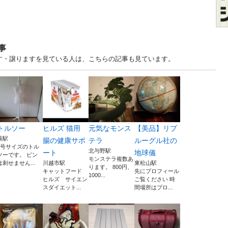
事
ます・譲りますを見ている人は、こちらの記事も見ています。
トルソー
ヒルズ 猫用
元気なモンス
【美品】リプ
蕨駅
腸の健康サポ
テラ
ルーグル社の
9号サイズのトル
北与野駅
ート
地球儀
ソーです。 ピン
モンステラ複数あ
は刺せません...
川越市駅
東松山駅
ります。 800円、
キャットフード
先にプロフィール
1000...
ヒルズ サイエン
ご覧ください 時
スダイエット...
間場所はプロ...