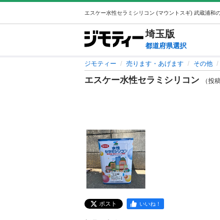
埼玉
版
都道府県選択
ジモティー
売ります・あげます
その他
エスケー水性セラミシリコン
（投稿I
ポスト
いいね！