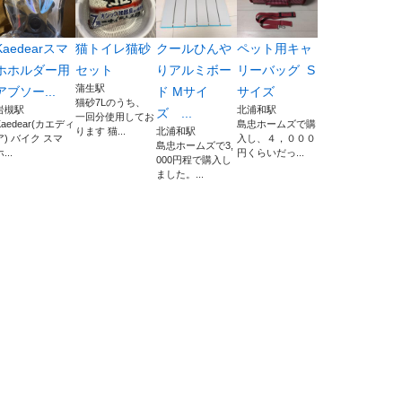
Kaedearスマ
猫トイレ猫砂
クールひんや
ペット用キャ
ホホルダー用
セット
りアルミボー
リーバッグ S
蒲生駅
アブソー...
ド Mサイ
サイズ
猫砂7Lのうち、
岩槻駅
北浦和駅
ズ ...
一回分使用してお
Kaedear(カエディ
島忠ホームズで購
ります 猫...
北浦和駅
ア) バイク スマ
入し、４，０００
島忠ホームズで3,
...
円くらいだっ...
000円程で購入し
ました。...