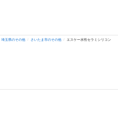
埼玉県のその他
さいたま市のその他
エスケー水性セラミシリコン
バシーポリシー
プライバシー・ステートメント
健全化に資する運用
プ
ご利用ガイド
フリーワードで探す
特定商取引法の表示
利用