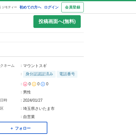
初めての方へ
ログイン
会員登録
 ジモティー
投稿画面へ(無料)
クネーム
：
マウントスギ
：
身分証認証済み
電話番号
：
0
0
0
：
男性
日時
：
2024/01/27
区
：
埼玉県さいたま市
：
自営業
＋ フォロー