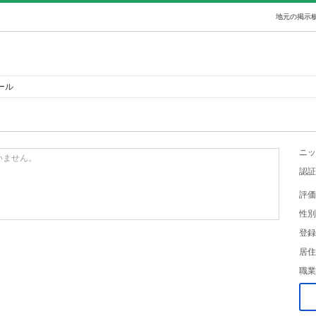
地元の掲示板
ール
ニッ
いません。
認証
評価
性別
登録
居住
職業