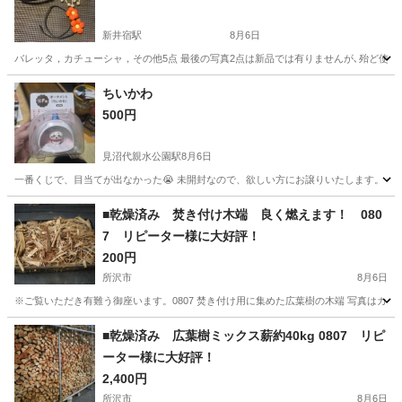
新井宿駅
8月6日
バレッタ，カチューシャ，その他5点 最後の写真2点は新品では有りませんが､殆ど使用
埼玉
川口市
新井宿駅
その他
団子
ちいかわ
500円
見沼代親水公園駅
8月6日
一番くじで、目当てが出なかった😭 未開封なので、欲しい方にお譲りいたします。 
埼玉
草加市
見沼代親水公園駅
その他
■乾燥済み 焚き付け木端 良く燃えます！ 080
7 リピーター様に大好評！
200円
所沢市
8月6日
※ご覧いただき有難う御座います。0807 焚き付け用に集めた広葉樹の木端 写真はカゴ（
埼玉
所沢市
その他
■乾燥済み 広葉樹ミックス薪約40kg 0807 リピ
ーター様に大好評！
2,400円
所沢市
8月6日