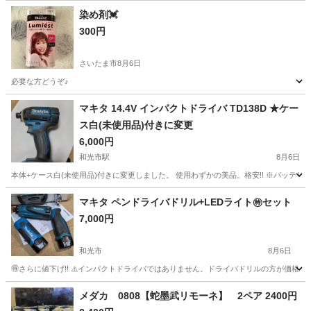
染め剤💓
300円
さいたま市
8月6日
必要な方どうぞ♪
埼玉
さいたま市
その他
マキタ 14.4V インパクトドライバ TD138D ★ケー
ス白(未使用品)付きに変更
6,000円
和光市駅
8月6日
本体+ケース白(未使用品)付きに変更しました。 使用わずかの美品。格安!! ※バッテ
埼玉
和光市
和光市駅
その他
インパクトドライバ
マキタ ペンドライバドリル+LEDライト㊕セット
7,000円
和光市
8月6日
🉐さらに値下げ!! ⚠️インパクトドライバではありません。ドライバドリルの方が価格が高く
埼玉
和光市
その他
マキタ
メダカ 0808【蛇墨武リモーネ】 2ペア 2400円