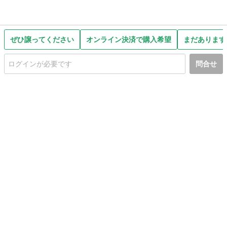
ぜひ譲ってください
オンライン決済で購入希望
まだあります
問合せ
初めての方へ
利用規約
プライバシーポリシー
プライバシー・ステートメント
健全化に資する運用方針
お問い合わせ
運営会社
サイトマップ
ご利用ガイド
フリーワードで探す
PC版で表示
都道府県選択
特定商取引法の表示
利用者情報の外部送信について