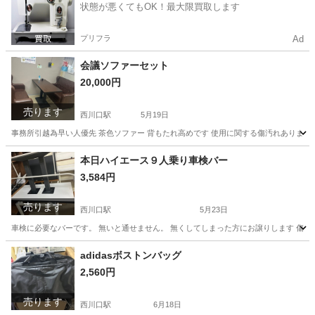
状態が悪くてもOK！最大限買取します
プリフラ
Ad
会議ソファーセット
20,000円
売ります
西川口駅
5月19日
事務所引越為早い人優先 茶色ソファー 背もたれ高めです 使用に関する傷汚れあります
埼玉
川口市
西川口駅
その他
ソファー
本日ハイエース９人乗り車検バー
3,584円
売ります
西川口駅
5月23日
車検に必要なバーです。 無いと通せません。 無くしてしまった方にお譲りします 傷や
埼玉
川口市
西川口駅
その他
譲り
adidasボストンバッグ
2,560円
売ります
西川口駅
6月18日