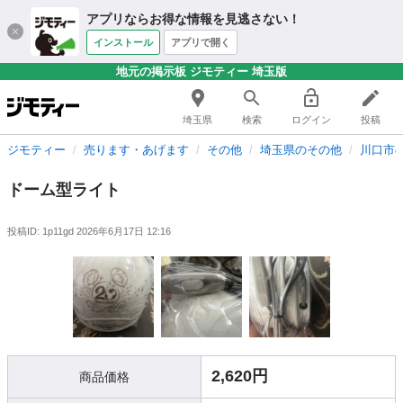
アプリならお得な情報を見逃さない！
インストール
アプリで開く
地元の掲示板 ジモティー 埼玉版
埼玉県
検索
ログイン
投稿
ジモティー
売ります・あげます
その他
埼玉県のその他
川口市
ドーム型ライト
投稿ID: 1p11gd
2026年6月17日 12:16
2,620円
商品価格