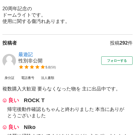
20周年記念の

ドームライトです。

使用に関する傷汚れあります。
投稿者
投稿
292
件
最遊記
性別非公開
フォローする
5.0
(
58
)
身分証
電話番号
法人書類
複数購入大歓迎 要らなくなった物を 主に出品中です。
良い
ROCK T
帰宅後動作確認もちゃんと終わりました 本当にありが
とうございました
良い
Niko