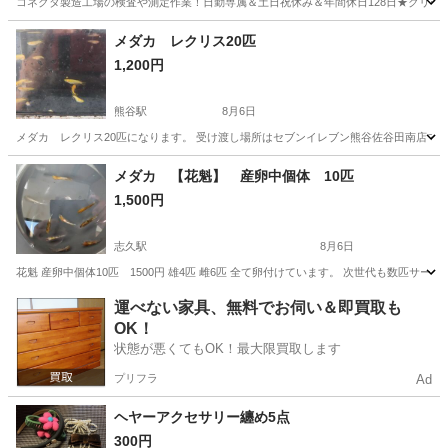
コネクタ製造工場の検査や測定作業！日勤専属＆土日祝休み＆年間休日128日★クリーン
茨城
常陸大宮市
静駅
その他
メダカ レクリス20匹
1,200円
熊谷駅
8月6日
メダカ レクリス20匹になります。 受け渡し場所はセブンイレブン熊谷佐谷田南店で
埼玉
熊谷市
熊谷駅
その他
レクリス
メダカ 【花魁】 産卵中個体 10匹
1,500円
志久駅
8月6日
花魁 産卵中個体10匹 1500円 雄4匹 雌6匹 全て卵付けています。 次世代も数匹サ
埼玉
北足立郡
志久駅
その他
花魁
運べない家具、無料でお伺い＆即買取も
OK！
状態が悪くてもOK！最大限買取します
プリフラ
Ad
ヘヤーアクセサリー纏め5点
300円