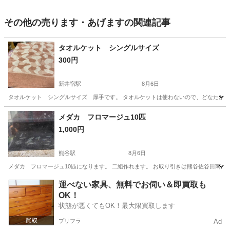
その他の売ります・あげますの関連記事
タオルケット シングルサイズ
300円
新井宿駅
8月6日
タオルケット シングルサイズ 厚手です。 タオルケットは使わないので、どなたかい
埼玉
川口市
新井宿駅
その他
シングル
メダカ フロマージュ10匹
1,000円
熊谷駅
8月6日
メダカ フロマージュ10匹になります。 二組作れます。 お取り引きは熊谷佐谷田南店
埼玉
熊谷市
熊谷駅
その他
フロマージュ
運べない家具、無料でお伺い＆即買取も
OK！
状態が悪くてもOK！最大限買取します
プリフラ
Ad