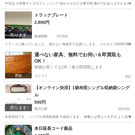
中古品 大容量サイズボストンバッグ 肩からもかける事可能 傷や汚れありますがまだ使
埼玉
川口市
西川口駅
バッグ
ボストンバッグ
トラックプレート
2,800円
売ります
南浦和駅
7月15日
トラックに飾っていました。 使わない為格安でお譲りします。 メルカリで5000円程で
埼玉
さいたま市
南浦和駅
その他
トラック
運べない家具、無料でお伺い＆即買取も
OK！
状態が悪くてもOK！最大限買取します
プリフラ
Ad
【オンライン決済】1袋布団シングル収納袋シング
ル
500円
売ります
西川口駅
5月10日
未使用品です。 シングル布団収納袋 ８袋あります。 画像とは異なりますが よく似て
埼玉
川口市
西川口駅
その他
シングル
本日延長コード新品