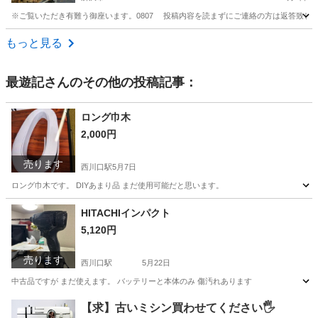
※ご覧いただき有難う御座います。0807 投稿内容を読まずにご連絡の方は返答致し
埼玉
所沢市
その他
薪割り
もっと見る
最遊記
さんのその他の投稿記事：
ロング巾木
2,000円
売ります
西川口駅
5月7日
ロング巾木です。 DIYあまり品 まだ使用可能だと思います。
埼玉
川口市
西川口駅
その他
DIY
HITACHIインパクト
5,120円
売ります
西川口駅
5月22日
中古品ですが まだ使えます。 バッテリーと本体のみ 傷汚れあります
埼玉
川口市
西川口駅
その他
インパクト
【求】古いミシン買わせてください🖐️