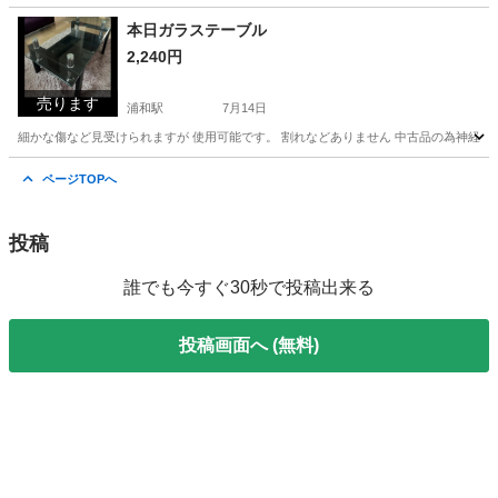
埼玉
川口市
西川口駅
その他
モバイル
本日ガラステーブル
2,240円
売ります
浦和駅
7月14日
細かな傷など見受けられますが 使用可能です。 割れなどありません 中古品の為神経質
埼玉
さいたま市
浦和駅
テーブル
ガラス
ページTOPへ
投稿
誰でも今すぐ30秒で投稿出来る
投稿画面へ (無料)