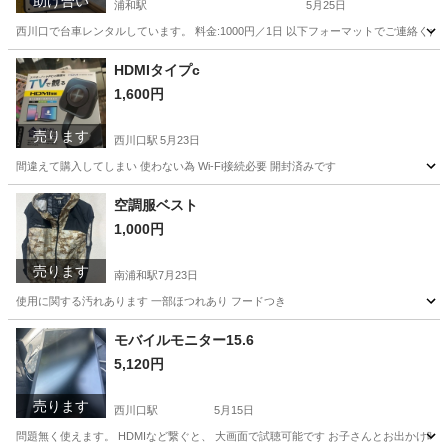
助け合い
浦和駅
5月25日
西川口で台車レンタルしています。 料金:1000円／1日 以下フォーマットでご連絡ください -----
埼玉
さいたま市
浦和駅
貸したい
台車
HDMIタイプc
1,600円
売ります
西川口駅
5月23日
間違えて購入してしまい 使わない為 Wi-Fi接続必要 開封済みです
埼玉
川口市
西川口駅
その他
HDMI
空調服ベスト
1,000円
売ります
南浦和駅
7月23日
使用に関する汚れあります 一部ほつれあり フードつき
埼玉
さいたま市
南浦和駅
その他
空調服
モバイルモニター15.6
5,120円
売ります
西川口駅
5月15日
問題無く使えます。 HDMIなど繋ぐと、 大画面で試聴可能です お子さんとお出かけ時