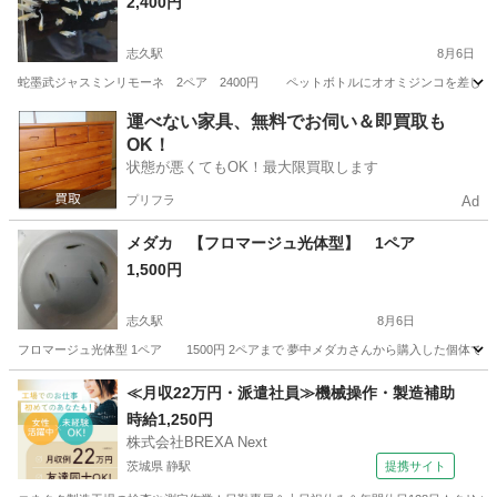
2,400円
志久駅
8月6日
蛇墨武ジャスミンリモーネ 2ペア 2400円 ペットボトルにオオミジンコを差し上げ
埼玉
北足立郡
志久駅
その他
メダカ
運べない家具、無料でお伺い＆即買取も
OK！
状態が悪くてもOK！最大限買取します
プリフラ
Ad
メダカ 【フロマージュ光体型】 1ペア
1,500円
志久駅
8月6日
フロマージュ光体型 1ペア 1500円 2ペアまで 夢中メダカさんから購入した個体で
埼玉
北足立郡
志久駅
その他
フロマージュ
≪月収22万円・派遣社員≫機械操作・製造補助
時給1,250円
株式会社BREXA Next
茨城県 静駅
提携サイト