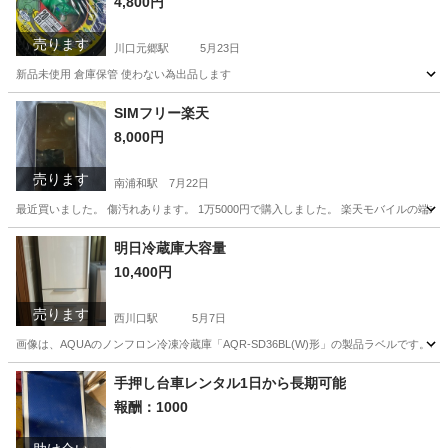
4,800円
売ります
川口元郷駅
5月23日
新品未使用 倉庫保管 使わない為出品します
埼玉
川口市
川口元郷駅
その他
延長コード
SIMフリー楽天
8,000円
売ります
南浦和駅
7月22日
最近買いました。 傷汚れあります。 1万5000円で購入しました。 楽天モバイルの端
埼玉
さいたま市
南浦和駅
その他
楽天モバイル
明日冷蔵庫大容量
10,400円
売ります
西川口駅
5月7日
画像は、AQUAのノンフロン冷凍冷蔵庫「AQR-SD36BL(W)形」の製品ラベルです。この製
埼玉
川口市
西川口駅
キッチン家電
汚れ
手押し台車レンタル1日から長期可能
報酬：1000