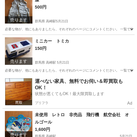
500円
売ります
群馬県 高崎駅
5月21日
必要な物が、他にもありましたら、それぞれのページにコメントください。 一覧で送られ
群馬
高崎市
高崎駅
服/ファッション
古着
ミニカー トミカ
150円
売ります
群馬県 高崎駅
5月21日
必要な物が、他にもありましたら、それぞれのページにコメントください。 一覧で送られ
群馬
高崎市
高崎駅
ミニカー
トミカ
運べない家具、無料でお伺い＆即買取も
OK！
状態が悪くてもOK！最大限買取します
プリフラ
Ad
未使用 レトロ 非売品 飛行機 航空会社 オ
ルゴール
1,600円
売ります
群馬県 高崎駅
5月21日