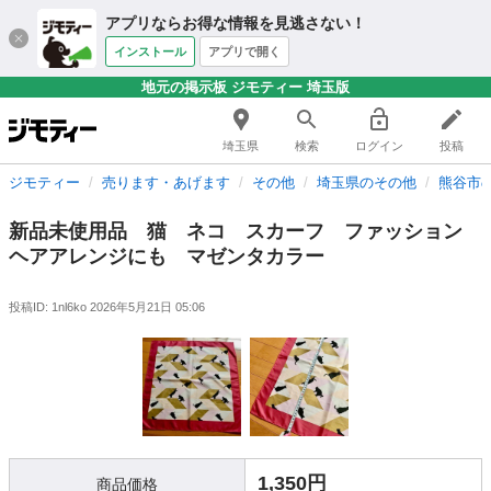
アプリならお得な情報を見逃さない！
インストール
アプリで開く
地元の掲示板 ジモティー 埼玉版
埼玉県
検索
ログイン
投稿
ジモティー
売ります・あげます
その他
埼玉県のその他
熊谷市
新品未使用品 猫 ネコ スカーフ ファッション
ヘアアレンジにも マゼンタカラー
投稿ID: 1nl6ko
2026年5月21日 05:06
1,350円
商品価格