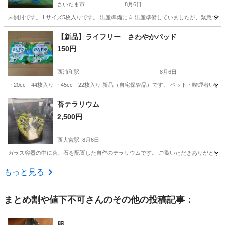
さいたま市
8月6日
未開封です。 Lサイズ5枚入りです。 出産準備に☆ 出産準備していましたが、緊急で
埼玉
さいたま市
その他
ナプキン
【新品】ライフリー さわやかパッド
150円
西浦和駅
8月6日
・20cc 44枚入り ・45cc 22枚入り 新品（自宅保管品）です。 ペット・喫煙者い
埼玉
さいたま市
西浦和駅
その他
パッド
苔テラリウム
2,500円
西大宮駅
8月6日
ガラス容器の中に苔、石を配置した自作のテラリウムです。 ご覧いただきありがとう
埼玉
さいたま市
西大宮駅
その他
もっと見る
まとめ割や値下不可
さんのその他の投稿記事：
服