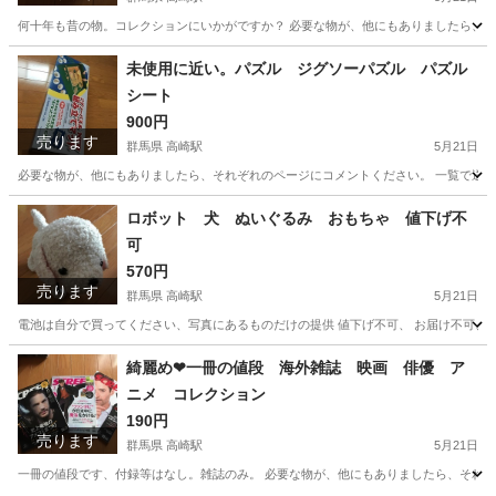
何十年も昔の物。コレクションにいかがですか？ 必要な物が、他にもありましたら、それ
群馬
高崎市
高崎駅
その他
オルゴール
未使用に近い。パズル ジグソーパズル パズル
シート
900円
売ります
群馬県 高崎駅
5月21日
必要な物が、他にもありましたら、それぞれのページにコメントください。 一覧で送られ
群馬
高崎市
高崎駅
パズル
ジグソーパズル
ロボット 犬 ぬいぐるみ おもちゃ 値下げ不
可
570円
売ります
群馬県 高崎駅
5月21日
電池は自分で買ってください、写真にあるものだけの提供 値下げ不可、 お届け不可、群
群馬
高崎市
高崎駅
おもちゃ
ロボット
綺麗め❤︎一冊の値段 海外雑誌 映画 俳優 ア
ニメ コレクション
190円
売ります
群馬県 高崎駅
5月21日
一冊の値段です、付録等はなし。雑誌のみ。 必要な物が、他にもありましたら、それぞれ