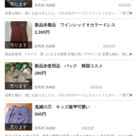
売ります
群馬県 高崎駅
5月21日
必要な物が、他にもありましたら、それぞれのページにコメントください。 一覧で送られ
群馬
高崎市
高崎駅
食器
水色
新品未着品 ワインレッド🍷カラードレス
2,300円
売ります
群馬県 高崎駅
5月21日
新品未使用 Lサイズ 買ったままの状態 👗後が長いデザイン👗 必要な物が、他にも
群馬
高崎市
高崎駅
ワンピース
新品
新品未使用品 パック 韓国コスメ
280円
売ります
群馬県 高崎駅
5月21日
必要な物が、他にもありましたら、それぞれのページにコメントください。 一覧で送ら
群馬
高崎市
高崎駅
ネイル
韓国コスメ
鬼滅の刃 キッズ服💜可愛い
500円
売ります
群馬県 高崎駅
5月21日