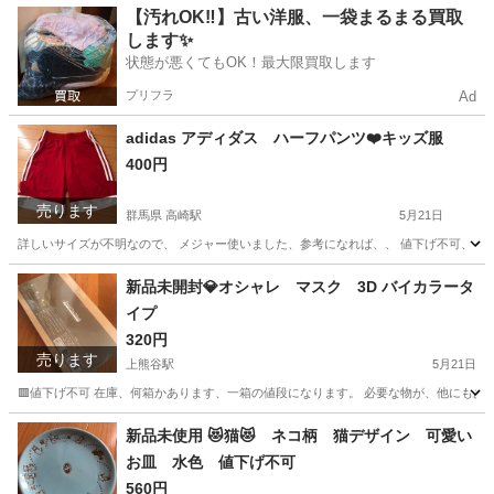
群馬
高崎市
高崎駅
雑誌
状態
【汚れOK‼️】古い洋服、一袋まるまる買取
します✨
状態が悪くてもOK！最大限買取します
プリフラ
Ad
adidas アディダス ハーフパンツ❤️キッズ服
400円
売ります
群馬県 高崎駅
5月21日
詳しいサイズが不明なので、 メジャー使いました、参考になれば、、 値下げ不可、 お届
群馬
高崎市
高崎駅
その他
ハーフパンツ
新品未開封💎オシャレ マスク 3D バイカラータ
イプ
320円
売ります
上熊谷駅
5月21日
🟥値下げ不可 在庫、何箱かあります、一箱の値段になります。 必要な物が、他にもあり
埼玉
熊谷市
上熊谷駅
その他
マスク
新品未使用 😻猫😻 ネコ柄 猫デザイン 可愛い
お皿 水色 値下げ不可
560円