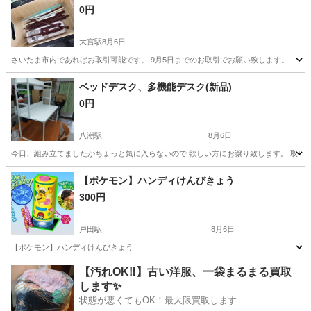
0円
大宮駅
8月6日
さいたま市内であればお取引可能です。 9月5日までのお取引でお願い致します。
埼玉
さいたま市
大宮駅
その他
ベッドデスク、多機能デスク(新品)
0円
八潮駅
8月6日
今日、組み立てましたがちょっと気に入らないので 欲しい方にお譲り致します。 取り
埼玉
八潮市
八潮駅
その他
【ポケモン】ハンディけんびきょう
300円
戸田駅
8月6日
【ポケモン】ハンディけんびきょう
埼玉
戸田市
戸田駅
その他
【汚れOK‼️】古い洋服、一袋まるまる買取
します✨
状態が悪くてもOK！最大限買取します