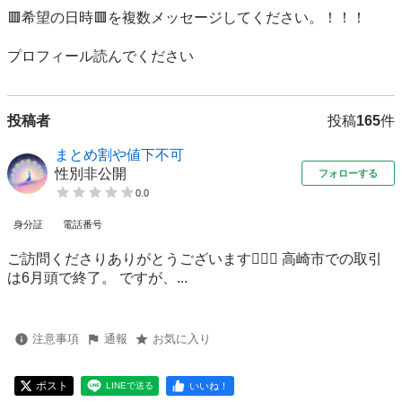
🟥希望の日時🟥を複数メッセージしてください。！！！

プロフィール読んでください
投稿者
投稿
165
件
まとめ割や値下不可
性別非公開
フォローする
0.0
身分証
電話番号
ご訪問くださりありがとうございます🙇🏻‍♀️ 高崎市での取引
は6月頭で終了。 ですが、...
注意事項
通報
お気に入り
ポスト
いいね！
LINEで送る