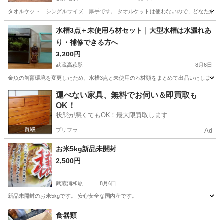
タオルケット シングルサイズ 厚手です。 タオルケットは使わないので、どなたかい
埼玉
川口市
新井宿駅
その他
シングル
水槽3点＋未使用ろ材セット｜大型水槽は水漏れあ
り・補修できる方へ
3,200円
武蔵高萩駅
8月6日
金魚の飼育環境を変更したため、水槽3点と未使用のろ材類をまとめて出品いたします。
埼玉
日高市
武蔵高萩駅
その他
水槽
運べない家具、無料でお伺い＆即買取も
OK！
状態が悪くてもOK！最大限買取します
プリフラ
Ad
お米5kg新品未開封
2,500円
武蔵浦和駅
8月6日
新品未開封のお米5kgです。 安心安全な国内産です。
埼玉
さいたま市
武蔵浦和駅
その他
食器類