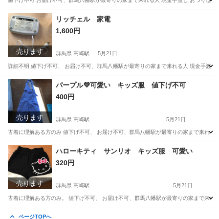
値下げ不可 お届け不可、群馬八幡駅が最寄りの家まで来れる人 現金手渡し おつりなし 
群馬
高崎市
高崎駅
その他
鬼滅の刃
リッチェル 家電
1,600円
売ります
群馬県 高崎駅
5月21日
詳細不明 値下げ不可、 お届け不可、群馬八幡駅が最寄りの家まで来れる人 現金手渡し 
群馬
高崎市
高崎駅
家電
リッチェル
パープル💜可愛い キッズ服 値下げ不可
400円
売ります
群馬県 高崎駅
5月21日
古着に理解ある方のみ 値下げ不可、 お届け不可、群馬八幡駅が最寄りの家まで来れる人 
群馬
高崎市
高崎駅
その他
キッズ
ハローキティ サンリオ キッズ服 可愛い
320円
売ります
群馬県 高崎駅
5月21日
古着に理解ある方のみ。 値下げ不可、 お届け不可、群馬八幡駅が最寄りの家まで来れる人
群馬
高崎市
高崎駅
キッズ用品
サンリオ
ページTOPへ