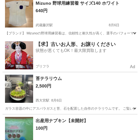
埼玉
入間市
武蔵藤沢駅
その他
ユニフォーム
Mizuno 野球用練習着 サイズ140 ホワイト
640円
武蔵藤沢駅
8月6日
【ブランド】 Mizunoの野球用練習着は、信頼性と耐久性が高く、選手のパフォーマ
埼玉
入間市
武蔵藤沢駅
その他
ユニフォーム
【求】古いお人形、お譲りください
状態が悪くてもOK！最大限買取します
プリフラ
Ad
苔テラリウム
2,500円
西大宮駅
8月6日
ガラス容器の中にアスパラガスと苔、石を配置した自作のテラリウムです。 ご覧いた
埼玉
さいたま市
西大宮駅
その他
テラリウム
出産用ナプキン【未開封】
100円