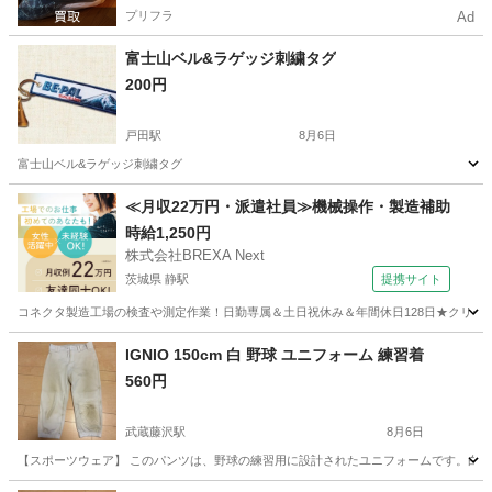
プリフラ
Ad
富士山ベル&ラゲッジ刺繍タグ
200円
戸田駅
8月6日
富士山ベル&ラゲッジ刺繍タグ
埼玉
戸田市
戸田駅
その他
≪月収22万円・派遣社員≫機械操作・製造補助
時給1,250円
株式会社BREXA Next
茨城県 静駅
提携サイト
コネクタ製造工場の検査や測定作業！日勤専属＆土日祝休み＆年間休日128日★クリーン
茨城
常陸大宮市
静駅
その他
IGNIO 150cm 白 野球 ユニフォーム 練習着
560円
武蔵藤沢駅
8月6日
【スポーツウェア】 このパンツは、野球の練習用に設計されたユニフォームです。白色