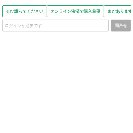
ぜひ譲ってください
オンライン決済で購入希望
まだあります
問合せ
初めての方へ
利用規約
プライバシーポリシー
プライバシー・ステートメント
健全化に資する運用方針
お問い合わせ
運営会社
サイトマップ
ご利用ガイド
フリーワードで探す
PC版で表示
都道府県選択
特定商取引法の表示
利用者情報の外部送信について