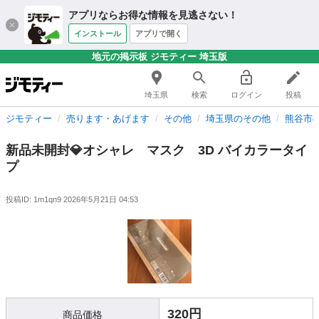
アプリならお得な情報を見逃さない！
インストール
アプリで開く
地元の掲示板 ジモティー 埼玉版
埼玉県
検索
ログイン
投稿
ジモティー
売ります・あげます
その他
埼玉県のその他
熊谷市
新品未開封💎オシャレ マスク 3D バイカラータイ
プ
投稿ID: 1m1qn9
2026年5月21日 04:53
320円
商品価格