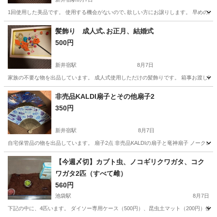
1回使用した美品です。 使用する機会がないので､欲しい方にお譲りします。 早めの方
埼玉
川口市
新井宿駅
その他
髪飾り 成人式､お正月、結婚式
500円
新井宿駅
8月7日
家族の不要な物を出品しています。 成人式使用しただけの髪飾りです。 箱事お渡し致
埼玉
川口市
新井宿駅
その他
非売品KALDI扇子とその他扇子2
350円
新井宿駅
8月7日
自宅保管品の物を出品しています。 扇子2点 非売品KALDIの扇子と竜神扇子 ノーク
埼玉
川口市
新井宿駅
その他
【今週〆切】カブト虫、ノコギリクワガタ、コク
ワガタ2匹（すべて雌）
560円
池袋駅
8月7日
下記の中に、4匹います。 ダイソー専用ケース（500円）、昆虫土マット（200円）使用