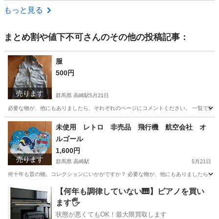
埼玉
東松山市
池袋駅
その他
もっと見る
まとめ割や値下不可
さんのその他の投稿記事：
服
500円
売ります
群馬県 高崎駅
5月21日
必要な物が、他にもありましたら、それぞれのページにコメントください。 一覧で送られ
群馬
高崎市
高崎駅
服/ファッション
古着
未使用 レトロ 非売品 飛行機 航空会社 オ
ルゴール
1,600円
売ります
群馬県 高崎駅
5月21日
何十年も昔の物。コレクションにいかがですか？ 必要な物が、他にもありましたら、それ
群馬
高崎市
高崎駅
その他
オルゴール
【何年も調律していない🎹】ピアノを買い
ます🖐️
状態が悪くてもOK！最大限買取します