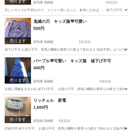
売ります
群馬県 高崎駅
5月21日
詳しいサイズが不明なので、 メジャー使いました、参考になれば、、 値下げ不可、 お届
群馬
高崎市
高崎駅
その他
ハーフパンツ
鬼滅の刃 キッズ服💜可愛い
500円
売ります
群馬県 高崎駅
5月21日
値下げ不可 お届け不可、群馬八幡駅が最寄りの家まで来れる人 現金手渡し おつりなし 
群馬
高崎市
高崎駅
その他
鬼滅の刃
パープル💜可愛い キッズ服 値下げ不可
400円
売ります
群馬県 高崎駅
5月21日
古着に理解ある方のみ 値下げ不可、 お届け不可、群馬八幡駅が最寄りの家まで来れる人 
群馬
高崎市
高崎駅
その他
キッズ
リッチェル 家電
1,600円
売ります
群馬県 高崎駅
5月21日
詳細不明 値下げ不可、 お届け不可、群馬八幡駅が最寄りの家まで来れる人 現金手渡し 