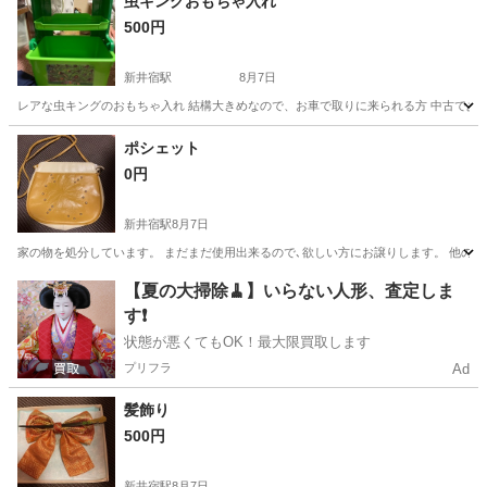
虫キングおもちゃ入れ
500円
新井宿駅
8月7日
レアな虫キングのおもちゃ入れ 結構大きめなので、お車で取りに来られる方 中古であ
埼玉
川口市
新井宿駅
その他
ポシェット
0円
新井宿駅
8月7日
家の物を処分しています。 まだまだ使用出来るので､欲しい方にお譲りします。 他の
埼玉
川口市
新井宿駅
その他
【夏の大掃除🧹】いらない人形、査定しま
す❗️
状態が悪くてもOK！最大限買取します
プリフラ
Ad
髪飾り
500円
新井宿駅
8月7日