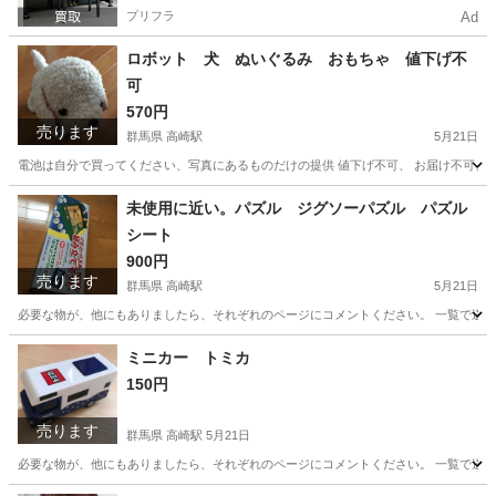
プリフラ
Ad
ロボット 犬 ぬいぐるみ おもちゃ 値下げ不
可
570円
売ります
群馬県 高崎駅
5月21日
電池は自分で買ってください、写真にあるものだけの提供 値下げ不可、 お届け不可、群
群馬
高崎市
高崎駅
おもちゃ
ロボット
未使用に近い。パズル ジグソーパズル パズル
シート
900円
売ります
群馬県 高崎駅
5月21日
必要な物が、他にもありましたら、それぞれのページにコメントください。 一覧で送られ
群馬
高崎市
高崎駅
パズル
ジグソーパズル
ミニカー トミカ
150円
売ります
群馬県 高崎駅
5月21日
必要な物が、他にもありましたら、それぞれのページにコメントください。 一覧で送られ