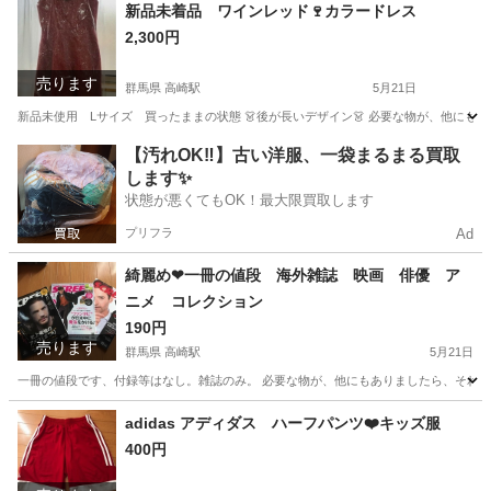
群馬
高崎市
高崎駅
ミニカー
トミカ
新品未着品 ワインレッド🍷カラードレス
2,300円
売ります
群馬県 高崎駅
5月21日
新品未使用 Lサイズ 買ったままの状態 👗後が長いデザイン👗 必要な物が、他にも
群馬
高崎市
高崎駅
ワンピース
新品
【汚れOK‼️】古い洋服、一袋まるまる買取
します✨
状態が悪くてもOK！最大限買取します
プリフラ
Ad
綺麗め❤︎一冊の値段 海外雑誌 映画 俳優 ア
ニメ コレクション
190円
売ります
群馬県 高崎駅
5月21日
一冊の値段です、付録等はなし。雑誌のみ。 必要な物が、他にもありましたら、それぞれ
群馬
高崎市
高崎駅
雑誌
状態
adidas アディダス ハーフパンツ❤️キッズ服
400円