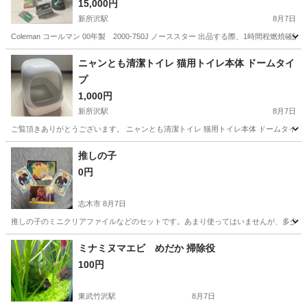
新品4l
15,000円
新所沢駅
8月7日
Coleman コールマン 00年製 2000-750J ノーススター 出品する際、1時間程
埼玉
所沢市
新所沢駅
その他
ノーススター
ニャンとも清潔トイレ 猫用トイレ本体 ドームタイ
プ
1,000円
新所沢駅
8月7日
ご覧頂きありがとうございます。 ニャンとも清潔トイレ 猫用トイレ本体 ドームタイプ 55長さ
埼玉
所沢市
新所沢駅
その他
猫用トイレ
推しの子
0円
志木市
8月7日
推しの子のミニクリアファイルなどのセットです。あまり使ってはいませんが、多少の
埼玉
志木市
その他
ミナミヌマエビ めだか 掃除役
100円
東武竹沢駅
8月7日