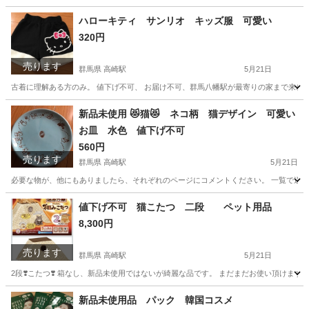
群馬
高崎市
高崎駅
家電
リッチェル
ハローキティ サンリオ キッズ服 可愛い
320円
売ります
群馬県 高崎駅
5月21日
古着に理解ある方のみ。 値下げ不可、 お届け不可、群馬八幡駅が最寄りの家まで来れる人
群馬
高崎市
高崎駅
キッズ用品
サンリオ
新品未使用 😻猫😻 ネコ柄 猫デザイン 可愛い
お皿 水色 値下げ不可
560円
売ります
群馬県 高崎駅
5月21日
必要な物が、他にもありましたら、それぞれのページにコメントください。 一覧で送られ
群馬
高崎市
高崎駅
食器
水色
値下げ不可 猫こたつ 二段 ペット用品
8,300円
売ります
群馬県 高崎駅
5月21日
2段❣️こたつ❣️ 箱なし、新品未使用ではないが綺麗な品です。 まだまだお使い頂けます 
群馬
高崎市
高崎駅
その他
二段
新品未使用品 パック 韓国コスメ