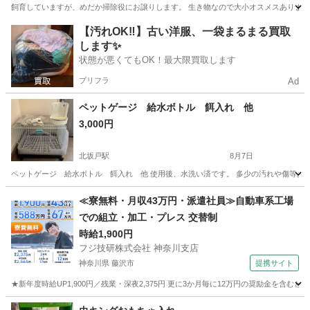
飼育していますが、めだか掃除役にお譲りします。 生き物なので大小オスメスありますがご
埼玉
比企郡
東武竹沢駅
その他
めだか
【汚れOK‼️】古い洋服、一袋まるまる買取
します✨
状態が悪くてもOK！最大限買取します
プリフラ
Ad
ペットゲージ 給水ボトル 餌入れ 他
3,000円
北坂戸駅
8月7日
ペットゲージ 給水ボトル 餌入れ 他 使用後、水洗い済です。 多少の汚れや傷等あ
埼玉
坂戸市
北坂戸駅
その他
ゲージ
≪寮無料・月収43万円・派遣社員≫自動車系工場
での組立・加工・プレス 交替制
時給1,900円
フジ技研株式会社 神奈川支店
神奈川県 藤沢市
提携サイト
★新年度時給UP1,900円／残業・深夜2,375円 更に3か月毎に12万円の奨励金を含む
神奈川
藤沢市
その他