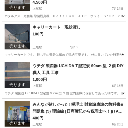
スク周り 会議室 対面カウンター 多目的トイ
4,500円
売ります
レ 授乳室 美容サロン・歯科医院 病院
上尾駅
7月14日
ホタルクス 光触媒 除菌脱臭機 ＨｏｔａｌｕＸ ＡＩＲ ホワイト SP-102 ２０２
埼玉
上尾市
上尾駅
その他
キャリーカート 現状渡し
100円
売ります
上尾駅
7月16日
キャリーカートです。 持ち手の部分は縮めて収納可能です。 外に置いていた時期があ
埼玉
上尾市
上尾駅
その他
キャリー
ウチダ 製図器 UCHIDA T型定規 90cm 型 ２個 DIY
職人 工具 工事
1,000円
売ります
上尾駅
6月18日
ウチダ 製図器 UCHIDA T型定規 90cm 型 ２個 室内倉庫に保管してあった物です
埼玉
上尾市
上尾駅
その他
UCHIDA
みんなが欲しかった! 税理士 財務諸表論の教科書&
問題集 (5) 理論編 [日商簿記から税理士へ！](TAC
出版) (みんなが欲しかった!シリーズ)
400円
売ります
上尾駅
6月28日