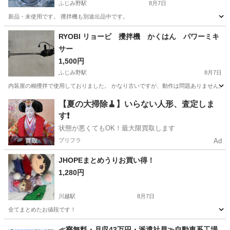
ふじみ野駅
8月7日
新品・未使用です。 攪拌機も別途出品中です。
埼玉
ふじみ野市
ふじみ野駅
その他
RYOBI リョービ 攪拌機 かくはん パワーミキ
サー
1,500円
ふじみ野駅
8月7日
内装屋の糊攪拌で使用しておりました。 かなり古いですが、動作は問題ありません。
埼玉
ふじみ野市
ふじみ野駅
その他
【夏の大掃除🧹】いらない人形、査定しま
す❗️
状態が悪くてもOK！最大限買取します
プリフラ
Ad
JHOPEまとめうりお買い得！
1,280円
川越駅
8月7日
全てまとめたお値段です！
埼玉
川越市
川越駅
その他
≪寮無料・月収43万円・派遣社員≫自動車系工場