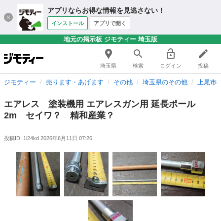
アプリならお得な情報を見逃さない！
インストール
アプリで開く
地元の掲示板 ジモティー 埼玉版
埼玉県
検索
ログイン
投稿
ジモティー
売ります・あげます
その他
埼玉県のその他
上尾市
エアレス 塗装機用 エアレスガン用 延長ポール
2m セイワ？ 精和産業？
投稿ID: 1i24kd
2026年6月11日 07:26