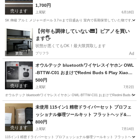
1,700円
売ります
上尾駅
6月18日
SK 伸縮 アルミ メジャーポール 3.7ｍまで目盛あり 室内で長期保管していた物です。
埼玉
上尾市
上尾駅
その他
アルミ
【何年も調律していない🎹】ピアノを買い
ます🖐️
状態が悪くてもOK！最大限買取します
プリフラ
Ad
オウルテック bluetoothワイヤレスイヤホン OWL
-BTTW-C01 おまけでRedmi Buds 6 Play Xiaomi
ワイヤレスイヤホン ブラック付 BT イヤホン
500円
売ります
上尾駅
7月2日
オウルテック bluetoothワイヤレスイヤホン OWL-BTTW-C01 おまけでRedmi Buds 6 
埼玉
上尾市
上尾駅
その他
未使用 115イン1 精密ドライバーセット プロフェ
ッショナル修理ツールキット フラットヘッド&複
数のビット付き 電子機器、電話、時計、メガネ、
800円
売ります
自動車のメンテナンス用 - 滑り止めハンドル&ピン
上尾駅
7月14日
セット
115イン1 精密ドライバーセット プロフェッショナル修理ツールキット フラットヘッド&