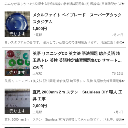
みんなが欲しかった! 税理士 財務諸表論の教科書&問題集 (5) 理論編 [日商簿記から税理
埼玉
上尾市
上尾駅
就職、資格
TAC出版
メタルファイト ベイブレード スーパーアタック
スタジアム
1,500円
売ります
上尾駅
7月28日
青いスタジアムのみです。 使用していた物なので使用感あります。 地面に置く側の外
埼玉
上尾市
上尾駅
その他
メタルファイト ベイブレード
英語 リスニングCD 英文法 語法問題 総合英語 埼
玉県トレ 英検 英語検定練習問題集CD サマートレ
ーニング英語CD 学習用 CDセット
250円
売ります
上尾駅
7月15日
英語 リスニングCD 英文法 語法問題 総合英語 埼玉県トレ 英検 英語検定練習問題集CD
埼玉
上尾市
上尾駅
その他
英文法
直尺 2000mm 2ｍ ステン Stainless DIY 職人 工
具 工事
2,000円
売ります
上尾駅
7月2日
直尺 2000mm 2ｍ ステン Stainless 室内で保管してあった物です。 汚れ等、