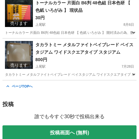
埼玉
上尾市
上尾駅
その他
個人
トーナルカラー 片面白 B6判 48色組 日本色研 【
色紙 いろがみ 】 現状品
30円
売ります
上尾駅
8月6日
トーナルカラー 片面白 B6判 48色組 日本色研 【 色紙 いろがみ 】 開封済みの為
埼玉
上尾市
上尾駅
その他
面白
タカラトミー メタルファイトベイブレード ベイス
タジアム ワイドスクエアタイプ スタジアム
800円
売ります
上尾駅
7月28日
タカラトミー メタルファイトベイブレード ベイスタジアム ワイドスクエアタイプ スタ
埼玉
上尾市
上尾駅
その他
メタルファイトベイブレード
ページTOPへ
投稿
誰でも今すぐ30秒で投稿出来る
投稿画面へ (無料)