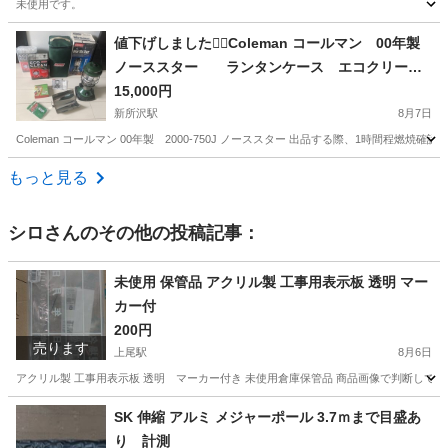
未使用です。
埼玉
久喜市
花崎駅
その他
値下げしました🙆‍♀️Coleman コールマン 00年製
ノーススター ランタンケース エコクリーン
新品4l
15,000円
新所沢駅
8月7日
Coleman コールマン 00年製 2000-750J ノーススター 出品する際、1時間程
埼玉
所沢市
新所沢駅
その他
ノーススター
もっと見る
シロ
さんのその他の投稿記事：
未使用 保管品 アクリル製 工事用表示板 透明 マー
カー付
200円
売ります
上尾駅
8月6日
アクリル製 工事用表示板 透明 マーカー付き 未使用倉庫保管品 商品画像で判断してく
埼玉
上尾市
上尾駅
その他
アクリル
SK 伸縮 アルミ メジャーポール 3.7ｍまで目盛あ
り 計測