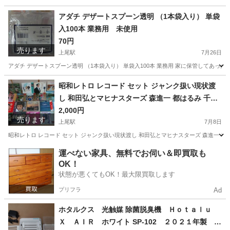
埼玉
上尾市
上尾駅
その他
フラットヘッド
アダチ デザートスプーン透明 （1本袋入り） 単袋
入100本 業務用 未使用
70円
売ります
上尾駅
7月26日
アダチ デザートスプーン透明 （1本袋入り） 単袋入100本 業務用 家に保管してあっ
埼玉
上尾市
上尾駅
その他
デザートスプーン
昭和レトロ レコード セット ジャンク扱い現状渡
し 和田弘とマヒナスターズ 森進一 都はるみ 千昌
夫 高樹一郎 笹みどり パーシーフェイスデラック
2,000円
売ります
ス タンゴ ダンス カラオケ 和洋合奏 石松と勝五郎
上尾駅
7月8日
古賀メロディ 大正琴 ギタームード 民謡集
昭和レトロ レコード セット ジャンク扱い現状渡し 和田弘とマヒナスターズ 森進一 都はる
埼玉
上尾市
上尾駅
その他
民謡
運べない家具、無料でお伺い＆即買取も
OK！
状態が悪くてもOK！最大限買取します
プリフラ
Ad
ホタルクス 光触媒 除菌脱臭機 Ｈｏｔａｌｕ
Ｘ ＡＩＲ ホワイト SP-102 ２０２１年製 デ