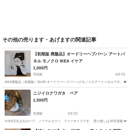
その他の売ります・あげますの関連記事
【初期版 廃盤品】オードリーヘプバーン アートパ
ネル モノクロ IKEA イケア
1,000円
羽生駅
8月7日
IKEA廃盤品（初期版）90×90 オードリーヘプバーンのモノクロアートパネルです。 
埼玉
羽生市
羽生駅
その他
廃盤
ニジイロクワガタ ペア
1,500円
宮原駅
8月7日
今年6月生まれのペア、ノーマルカラー、フリーサイズです。 受け渡しはJR宮原駅、宮