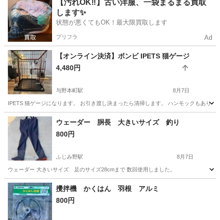
埼玉
さいたま市
宮原駅
その他
ニジイロクワガタ
【汚れOK‼️】古い洋服、一袋まるまる買取
します✨
状態が悪くてもOK！最大限買取します
プリフラ
Ad
【オンライン決済】ボンビ IPETS 猫ゲージ
4,480円
与野本町駅
8月7日
IPETS 猫ゲージになります。 お引き渡し決まったら清掃します。 ハンモックもあり
埼玉
さいたま市
与野本町駅
その他
ウェーダー 胴長 大きいサイズ 釣り
800円
ふじみ野駅
8月7日
ウェーダー 大きいサイズ 足のサイズ28cmまで 数回使用しました。
埼玉
ふじみ野市
ふじみ野駅
その他
攪拌機 かくはん 羽根 アルミ
800円