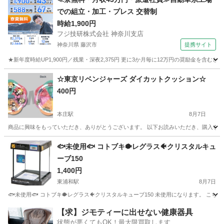
での組立・加工・プレス 交替制
時給1,900円
フジ技研株式会社 神奈川支店
神奈川県 藤沢市
提携サイト
★新年度時給UP1,900円／残業・深夜2,375円 更に3か月毎に12万円の奨励金を含む
神奈川
藤沢市
その他
☆東京リベンジャーズ ダイカットクッション☆
400円
本庄駅
8月7日
商品に興味をもっていただき、ありがとうございます。 以下お読みいただき、購入をお待ちして
埼玉
本庄市
本庄駅
その他
リベンジャーズ
🐟未使用🐟 コトブキ🐡レグラス🐠クリスタルキュ
ーブ150
1,400円
東浦和駅
8月7日
🐟未使用🐟 コトブキ🐡レグラス🐠クリスタルキューブ150 未使用になります。 こちらは単
埼玉
さいたま市
東浦和駅
その他
水槽
【求】ジモティーに出せない健康器具
状態が悪くてもOK！最大限買取します