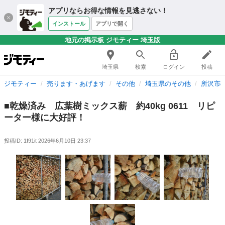
アプリならお得な情報を見逃さない！
インストール
アプリで開く
地元の掲示板 ジモティー 埼玉版
埼玉県
検索
ログイン
投稿
ジモティー
売ります・あげます
その他
埼玉県のその他
所沢市
■乾燥済み 広葉樹ミックス薪 約40kg 0611 リピ
ーター様に大好評！
投稿ID: 1f91it
2026年6月10日 23:37