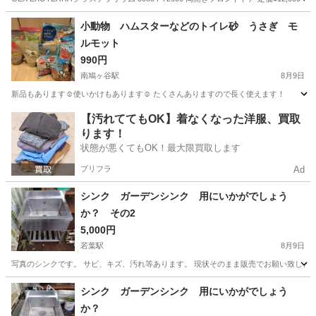
埼玉
上尾市
上尾駅
その他
小動物 ハムスターなどのトイレ砂 うさぎ モ
ルモット
990円
南鳩ヶ谷駅
8月9日
新品もあります☺使いかけもあります☺ たくさんありますので長く使えます！
埼玉
川口市
南鳩ヶ谷駅
その他
【汚れててもOK】着なくなった洋服、買取
ります！
状態が悪くてもOK！最大限買取します
プリフラ
Ad
シンク ガーデンシンク 用にいかがでしょう
か？ その2
5,000円
若葉駅
8月9日
写真のシンクです。 サビ、キズ、汚れ等あります。 現状そのまま販売でお願い致しま
埼玉
坂戸市
若葉駅
その他
シンク
シンク ガーデンシンク 用にいかがでしょう
か？