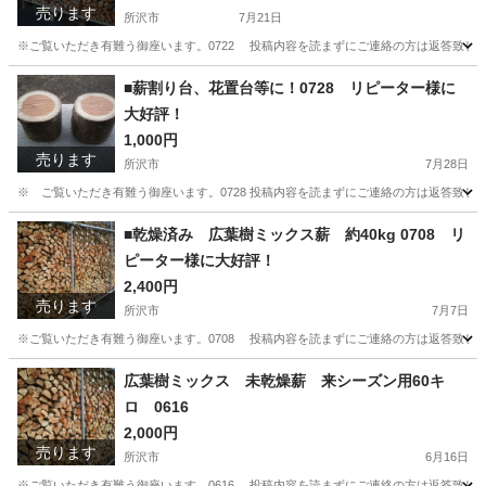
売ります
所沢市
7月21日
※ご覧いただき有難う御座います。0722 投稿内容を読まずにご連絡の方は返答致し
埼玉
所沢市
その他
薪割り
■薪割り台、花置台等に！0728 リピーター様に
大好評！
1,000円
売ります
所沢市
7月28日
※ ご覧いただき有難う御座います。0728 投稿内容を読まずにご連絡の方は返答致
埼玉
所沢市
その他
薪割り
■乾燥済み 広葉樹ミックス薪 約40kg 0708 リ
ピーター様に大好評！
2,400円
売ります
所沢市
7月7日
※ご覧いただき有難う御座います。0708 投稿内容を読まずにご連絡の方は返答致し
埼玉
所沢市
その他
薪割り
広葉樹ミックス 未乾燥薪 来シーズン用60キ
ロ 0616
2,000円
売ります
所沢市
6月16日
※ご覧いただき有難う御座います。0616 投稿内容を読まずにご連絡の方は返答致し