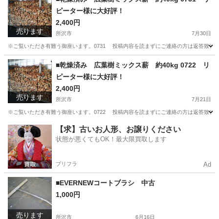
ピーター様に大好評！
2,400円
売ります
所沢市
7月30日
※ご覧いただき有難う御座います。0731 投稿内容を読まずにご連絡の方は返答致し
埼玉
所沢市
その他
薪割り
■乾燥済み 広葉樹ミックス薪 約40kg 0722 リ
ピーター様に大好評！
2,400円
売ります
所沢市
7月21日
※ご覧いただき有難う御座います。0722 投稿内容を読まずにご連絡の方は返答致し
埼玉
所沢市
その他
薪割り
【求】古いお人形、お譲りください
状態が悪くてもOK！最大限買取します
プリフラ
Ad
■EVERNEWコートブラシ 中古
1,000円
売ります
所沢市
6月16日