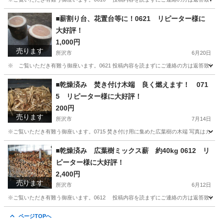
埼玉
所沢市
その他
コナラ
■薪割り台、花置台等に！0621 リピーター様に
大好評！
1,000円
売ります
所沢市
6月20日
※ ご覧いただき有難う御座います。0621 投稿内容を読まずにご連絡の方は返答致
埼玉
所沢市
その他
薪割り
■乾燥済み 焚き付け木端 良く燃えます！ 071
5 リピーター様に大好評！
200円
売ります
所沢市
7月14日
※ご覧いただき有難う御座います。0715 焚き付け用に集めた広葉樹の木端 写真はカゴ（
埼玉
所沢市
その他
木端
■乾燥済み 広葉樹ミックス薪 約40kg 0612 リ
ピーター様に大好評！
2,400円
売ります
所沢市
6月12日
※ご覧いただき有難う御座います。0612 投稿内容を読まずにご連絡の方は返答致し
埼玉
所沢市
その他
薪割り
ページTOPへ