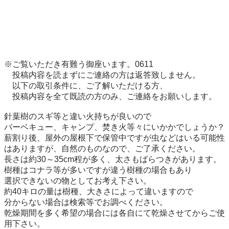
※ご覧いただき有難う御座います。0611

　投稿内容を読まずにご連絡の方は返答致しません。

　以下の取引条件に、ご了解いただける方、

　投稿内容を全て既読の方のみ、ご連絡をお願いします。

針葉樹のスギ等と違い火持ちが良いので

バーベキュー、キャンプ、焚き火等々にいかかでしょうか？

薪割り後、屋外の屋根下で保管中ですが虫などはいる可能性
はありますが、自然のものなので、ご了承ください。

長さは約30～35cm程が多く、太さもばらつきがあります。

樹種はコナラ等が多いですが違う樹種の場合もあり

選択できないの物としてお考え下さい。

約40キロの量は樹種、大きさによって違いますので

分からない場合は検索等でお調べください。

乾燥期間を多く希望の場合には各自にて乾燥させてからご使
用下さい。
