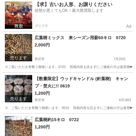
埼玉
所沢市
その他
丸太
【求】古いお人形、お譲りください
状態が悪くてもOK！最大限買取します
プリフラ
Ad
広葉樹ミックス 来シーズン用薪60キロ 0720
2,000円
売ります
所沢市
7月20日
※ご覧いただき有難う御座います。0720 投稿内容を読まずにご連絡の方は返答致し
埼玉
所沢市
その他
コナラ
【数量限定】ウッドキャンドル (針葉樹) キャン
プ・焚火に!! 0619
1,200円
売ります
所沢市
6月18日
※ ご覧いただき有難う御座います。0619 投稿内容を読まずにご連絡の方は返答致
埼玉
所沢市
その他
広葉樹約15キロ 0722
1,200円