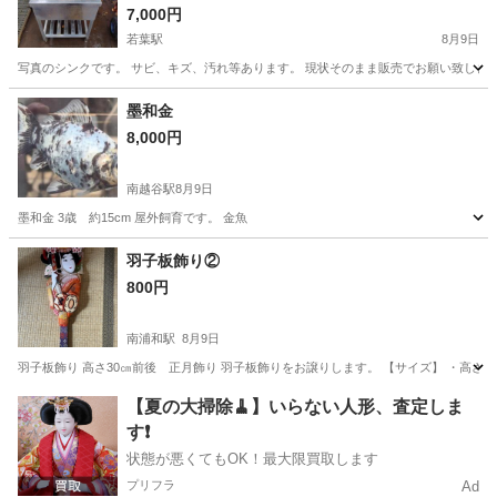
7,000円
若葉駅
8月9日
写真のシンクです。 サビ、キズ、汚れ等あります。 現状そのまま販売でお願い致しま
埼玉
坂戸市
若葉駅
その他
シンク
墨和金
8,000円
南越谷駅
8月9日
墨和金 3歳 約15cm 屋外飼育です。 金魚
埼玉
越谷市
南越谷駅
その他
羽子板飾り②
800円
南浦和駅
8月9日
羽子板飾り 高さ30㎝前後 正月飾り 羽子板飾りをお譲りします。 【サイズ】 ・高さ：
埼玉
さいたま市
南浦和駅
その他
羽子板
【夏の大掃除🧹】いらない人形、査定しま
す❗️
状態が悪くてもOK！最大限買取します
プリフラ
Ad