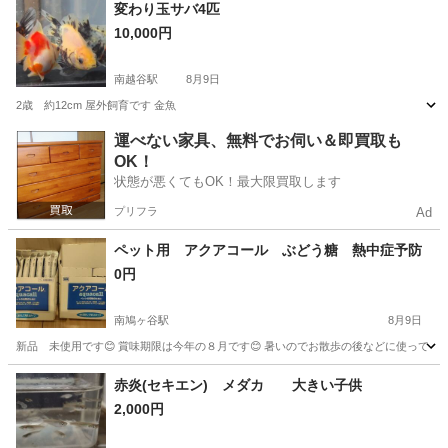
埼玉
川口市
南鳩ヶ谷駅
その他
変わり玉サバ4匹
10,000円
南越谷駅
8月9日
2歳 約12cm 屋外飼育です 金魚
埼玉
越谷市
南越谷駅
その他
運べない家具、無料でお伺い＆即買取も
OK！
状態が悪くてもOK！最大限買取します
プリフラ
Ad
ペット用 アクアコール ぶどう糖 熱中症予防
0円
南鳩ヶ谷駅
8月9日
新品 未使用です😊 賞味期限は今年の８月です😊 暑いのでお散歩の後などに使ってくだ
埼玉
川口市
南鳩ヶ谷駅
その他
赤炎(セキエン) メダカ 大きい子供
2,000円