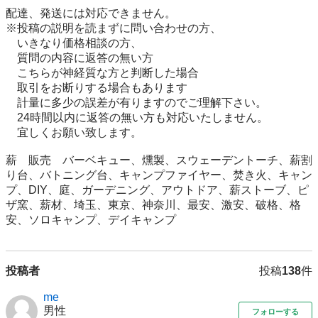
配達、発送には対応できません。

※投稿の説明を読まずに問い合わせの方、

　いきなり価格相談の方、

　質問の内容に返答の無い方

　こちらが神経質な方と判断した場合

　取引をお断りする場合もあります

　計量に多少の誤差が有りますのでご理解下さい。

　24時間以内に返答の無い方も対応いたしません。

　宜しくお願い致します。

薪　販売　バーベキュー、燻製、スウェーデントーチ、薪割
り台、バトニング台、キャンプファイヤー、焚き火、キャン
プ、DIY、庭、ガーデニング、アウトドア、薪ストーブ、ピ
ザ窯、薪材、埼玉、東京、神奈川、最安、激安、破格、格
安、ソロキャンプ、デイキャンプ
投稿者
投稿
138
件
me
男性
フォローする