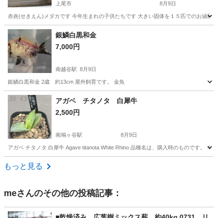
上尾市
8月9日
赤炎(せきえん)メダカです 今年生まれの子供たちです 大きい固体を１５匹でのお値段で
埼玉
上尾市
その他
メダカ
銀鱗白黒和金
7,000円
南越谷駅
8月9日
銀鱗白黒和金 2歳 約13cm 屋外飼育です。 金魚
埼玉
越谷市
南越谷駅
その他
アガベ チタノタ 白犀牛
2,500円
南鳩ヶ谷駅
8月9日
アガベ チタノタ 白犀牛 Agave titanota White Rhino 品種名は、購入時のもの
埼玉
川口市
南鳩ヶ谷駅
その他
チタノタ
もっと見る
me
さんのその他の投稿記事：
■乾燥済み 広葉樹ミックス薪 約40kg 0731 リ