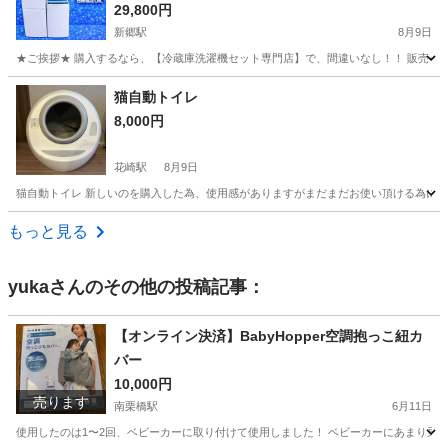
29,800円
新郷駅
8月9日
★ご挨拶★ 購入するなら、【冷蔵庫洗濯機セット専門店】で、間違いなし！！ 販売セット台
埼玉
行田市
新郷駅
キッチン家電
商品
猫自動トイレ
8,000円
花崎駅
8月9日
猫自動トイレ 新しいのを購入した為、使用感がありますがまだまだお使い頂ける為に
埼玉
久喜市
花崎駅
その他
もっと見る
yuka
さんのその他の投稿記事：
【オンライン決済】BabyHopper空調抱っこ紐カ
バー
10,000円
売ります
南栗橋駅
6月11日
使用したのは1〜2回、ベビーカーに取り付けて使用しました！ ベビーカーにあまり乗ら