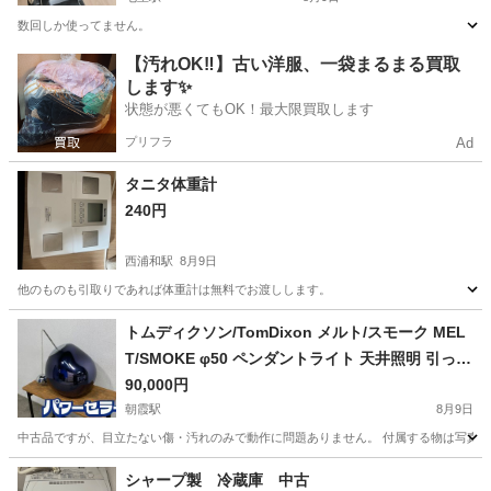
数回しか使ってません。
埼玉
さいたま市
七里駅
生活家電
【汚れOK‼️】古い洋服、一袋まるまる買取
します✨
状態が悪くてもOK！最大限買取します
プリフラ
Ad
タニタ体重計
240円
西浦和駅
8月9日
他のものも引取りであれば体重計は無料でお渡しします。
埼玉
さいたま市
西浦和駅
美容家電
トムディクソン/TomDixon メルト/スモーク MEL
T/SMOKE φ50 ペンダントライト 天井照明 引っ掛
けシーリング 中古家電 店頭引取歓迎 R11016
90,000円
朝霞駅
8月9日
中古品ですが、目立たない傷・汚れのみで動作に問題ありません。 付属する物は写真に写
埼玉
朝霞市
朝霞駅
生活家電
シャープ製 冷蔵庫 中古