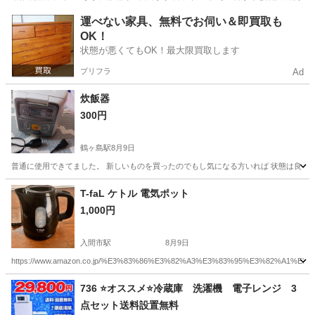
埼玉
川越市
季節、空調家電
運べない家具、無料でお伺い＆即買取も
OK！
状態が悪くてもOK！最大限買取します
プリフラ
Ad
炊飯器
300円
鶴ヶ島駅
8月9日
普通に使用できてました。 新しいものを買ったのでもし気になる方いれば 状態は良くな
埼玉
鶴ヶ島市
鶴ヶ島駅
キッチン家電
状態
T-faL ケトル 電気ポット
1,000円
入間市駅
8月9日
https://www.amazon.co.jp/%E3%83%86%E3%82%A3%E3%83%95%E3%82%A1%E3
埼玉
入間市
入間市駅
キッチン家電
736 ⭐️オススメ⭐️冷蔵庫 洗濯機 電子レンジ 3
点セット送料設置無料