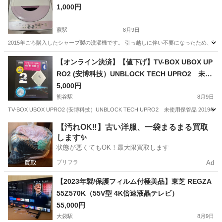
1,000円
蕨駅
8月9日
2015年ごろ購入したシャープ製の洗濯機です。 引っ越しに伴い不要になったため、引き取
埼玉
蕨市
蕨駅
生活家電
【オンライン決済】【値下げ】TV-BOX UBOX UP
RO2 (安博科技）UNBLOCK TECH UPRO2 未使
用保管品
5,000円
熊谷駅
8月9日
TV-BOX UBOX UPRO2 (安博科技）UNBLOCK TECH UPRO2 未使用保管品 2019
埼玉
熊谷市
熊谷駅
映像プレーヤー、レコーダー
【汚れOK‼️】古い洋服、一袋まるまる買取
します✨
状態が悪くてもOK！最大限買取します
プリフラ
Ad
【2023年製/保護フィルム付極美品】東芝 REGZA
55Z570K（55V型 4K倍速液晶テレビ）
55,000円
大袋駅
8月9日