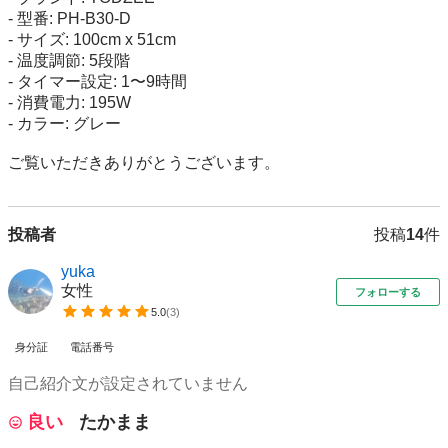
- 型番: PH-B30-D

- サイズ: 100cm x 51cm

- 温度調節: 5段階

- タイマー設定: 1〜9時間

- 消費電力: 195W

- カラー: グレー

ご覧いただきありがとうございます。
投稿者
投稿
14
件
yuka
女性
フォローする
5.0
(
3
)
身分証
電話番号
自己紹介文が設定されていません
良い
たかまま