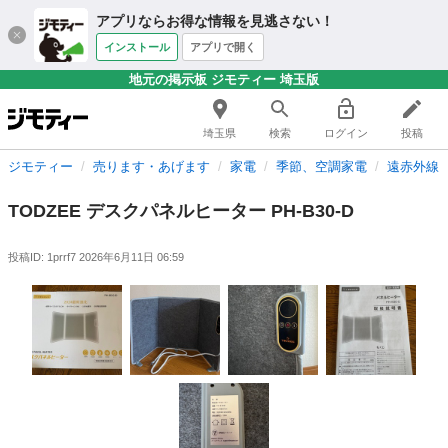
アプリならお得な情報を見逃さない！
インストール
アプリで開く
地元の掲示板 ジモティー 埼玉版
埼玉県
検索
ログイン
投稿
ジモティー
売ります・あげます
家電
季節、空調家電
遠赤外線
TODZEE デスクパネルヒーター PH-B30-D
投稿ID: 1prrf7
2026年6月11日 06:59