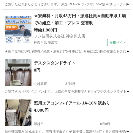
ご覧いただきありがとうございます。 東芝 REGZA（レグザ）55V型 4Kチューナー内
埼玉
越谷市
大袋駅
テレビ
≪寮無料・月収43万円・派遣社員≫自動車系工場
での組立・加工・プレス 交替制
時給1,900円
フジ技研株式会社 神奈川支店
神奈川県 藤沢市
提携サイト
★新年度時給UP1,900円／残業・深夜2,375円 更に3か月毎に12万円の奨励金を含む
神奈川
藤沢市
その他
デスクスタンドライト
0円
北越谷駅
8月9日
ご覧頂きありがとうございます。 上部の角度を調整できるタイプのスタンドライトになります
埼玉
越谷市
北越谷駅
家電
窓用エアコン ハイアール JA-16N 訳あり
4,000円
川越市
8月9日
動作確認済み 冷風出ます。 訳有り理由ですが 日中等に気温が上昇すると保護機能が