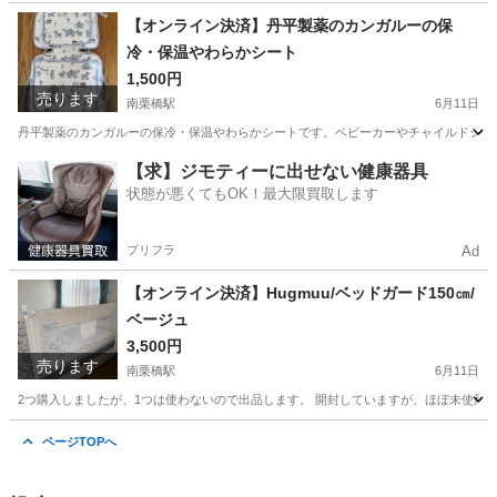
埼玉
久喜市
南栗橋駅
ベビー用品
【オンライン決済】丹平製薬のカンガルーの保
冷・保温やわらかシート
1,500円
売ります
南栗橋駅
6月11日
丹平製薬のカンガルーの保冷・保温やわらかシートです。ベビーカーやチャイルドシート
埼玉
久喜市
南栗橋駅
ベビー用品
【求】ジモティーに出せない健康器具
状態が悪くてもOK！最大限買取します
プリフラ
Ad
【オンライン決済】Hugmuu/ベッドガード150㎝/
ベージュ
3,500円
売ります
南栗橋駅
6月11日
2つ購入しましたが、1つは使わないので出品します。 開封していますが、ほぼ未使用です。 H
埼玉
久喜市
南栗橋駅
ベビー用品
ページTOPへ