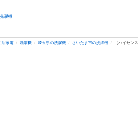
洗濯機
生活家電
洗濯機
埼玉県の洗濯機
さいたま市の洗濯機
【ハイセンス 全
バシーポリシー
プライバシー・ステートメント
健全化に資する運用
プ
ご利用ガイド
フリーワードで探す
特定商取引法の表示
利用