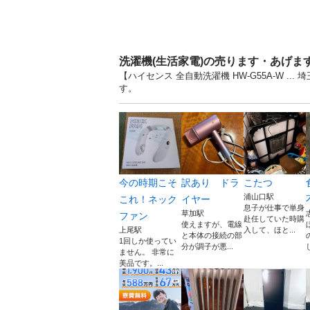
洗濯機(生活家電)の売ります・あげま
【ハイセンス 全自動洗濯機 HW-G55A-W 
す。
今の時期こそ
訳あり ドラ
こたつ
浦山口駅
これ！ネック
イヤー
息子が仕事で単身
草加駅
ファン
赴任していた時購
使えますが、電線
上尾駅
入して、ほと...
と本体の接続の部
1回しか使ってい
分が調子が悪...
ません。 非常に
美品です。...