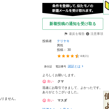
新着投稿の通知を受け取る
違反を報告
注意事項
投稿者
テリヤキ
男性
投稿： 
30
4.8
(
21
)
認証とは
身分証
電話番号
よろしくお願いします。
良い
クマ
迅速にお取引できまして、よかったです。
ありがとうございました。


りません。

良い
マスダ