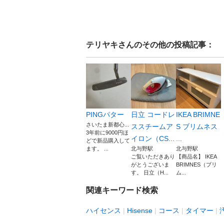
テリヤキ
さんのその他の投稿記事：
PINGパター
日立 コードレ
IKEA BRIMNE
さいたま新都心...
ススチームア
S ブリムネス
3年前に9000円ほ
イロン（CS...
...
どで新品購入して
ます。 ...
北与野駅
北与野駅
ご覧いただきあり
【商品名】 IKEA
がとうございま
BRIMNES（ブリ
す。 日立（H...
ム...
関連キーワード検索
ハイセンス
Hisense
コース
タイマー