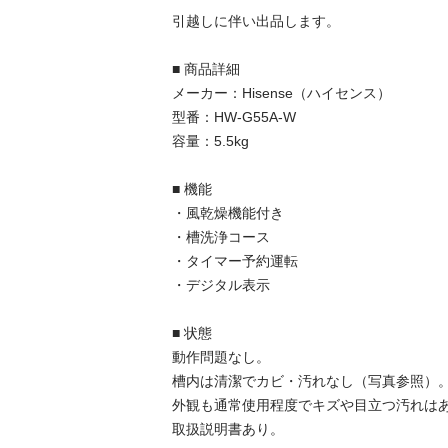
引越しに伴い出品します。

■ 商品詳細

メーカー：Hisense（ハイセンス）

型番：HW-G55A-W

容量：5.5kg

■ 機能

・風乾燥機能付き

・槽洗浄コース

・タイマー予約運転

・デジタル表示

■ 状態

動作問題なし。

槽内は清潔でカビ・汚れなし（写真参照）。
外観も通常使用程度でキズや目立つ汚れはあ
取扱説明書あり。
