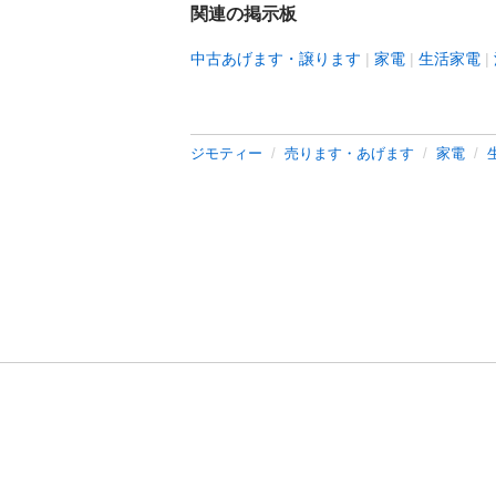
関連の掲示板
中古あげます・譲ります
家電
生活家電
ジモティー
売ります・あげます
家電
利用規約
プライ
運営会社
サイトマッ