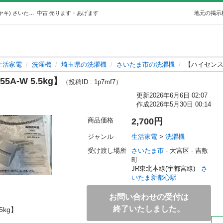
【ハイセンス 全自動洗濯機 HW-G55A-W 5.5kg】 (テリヤキ) さいたま新都心の生活家電《洗濯機》の中古あげます・譲ります｜ジモティーで不用品の処分
中古
売ります・あげます
地元の掲示
生活家電
洗濯機
埼玉県の洗濯機
さいたま市の洗濯機
【ハイセンス 全
A-W 5.5kg】
（投稿ID : 1p7mf7）
更新
2026年6月6日 02:07
作成
2026年5月30日 00:14
商品価格
2,700円
ジャンル
生活家電
 > 
洗濯機
受け渡し場所
さいたま市
 - 大宮区
 - 吉敷
町
JR東北本線(宇都宮線) - 
さ
いたま新都心駅
お問い合わせの受付は
終了いたしました。
kg】
