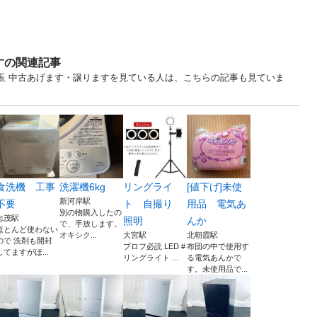
すの関連記事
... 埼玉 中古あげます・譲りますを見ている人は、こちらの記事も見ていま
食洗機 工事
洗濯機6kg
リングライ
[値下げ]未使
新河岸駅
不要
ト 自撮り
用品 電気あ
別の物購入したの
志茂駅
照明
んか
で、手放します。
ほとんど使わない
オキシク...
大宮駅
北朝霞駅
ので 洗剤も開封
プロフ必読 LED #
布団の中で使用す
してますがほ...
リングライト ...
る電気あんかで
す。未使用品で...