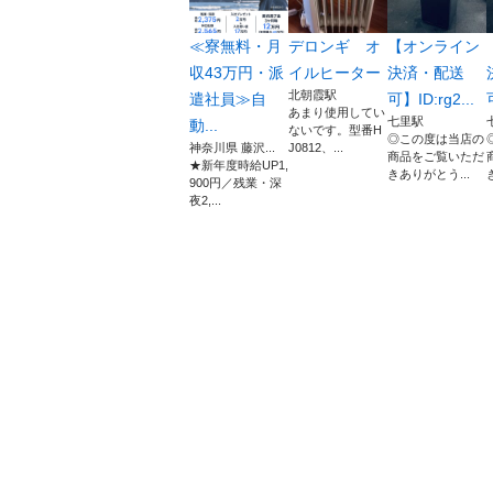
≪寮無料・月
デロンギ オ
【オンライン
収43万円・派
イルヒーター
決済・配送
北朝霞駅
遣社員≫自
可】ID:rg2...
あまり使用してい
七里駅
動...
ないです。型番H
◎この度は当店の
神奈川県 藤沢...
J0812、...
商品をご覧いただ
★新年度時給UP1,
きありがとう...
900円／残業・深
夜2,...