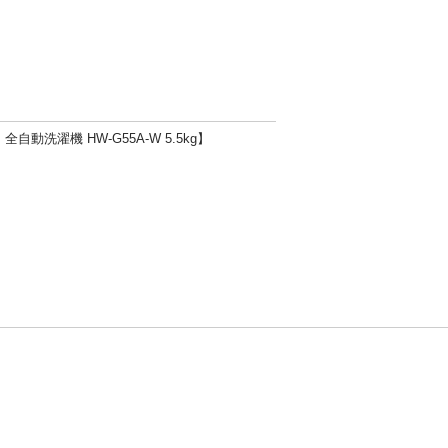
自動洗濯機 HW-G55A-W 5.5kg】
方針
お問い合わせ
者情報の外部送信について