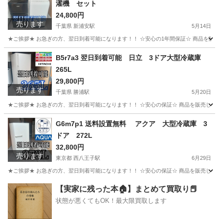
濯機 セット
24,800円
売ります
千葉県 新浦安駅
5月14日
★ご挨拶★ お急ぎの方、翌日到着可能になります！！ ☆安心の1年間保証☆ 商品を販
千葉
浦安市
新浦安駅
生活家電
ショップ
B5r7a3 翌日到着可能 日立 3ドア大型冷蔵庫
265L
29,800円
売ります
千葉県 勝浦駅
5月20日
★ご挨拶★ お急ぎの方、翌日到着可能になります！！ ☆安心の保証☆ 商品を販売して
千葉
勝浦市
勝浦駅
生活家電
ショップ
G6m7p1 送料設置無料 アクア 大型冷蔵庫 3
ドア 272L
32,800円
売ります
東京都 西八王子駅
6月29日
★ご挨拶★ お急ぎの方、翌日到着可能になります！！ ☆安心の保証☆ 商品を販売して
東京
八王子市
西八王子駅
生活家電
ショップ
【実家に残った本🏠】まとめて買取り📕
状態が悪くてもOK！最大限買取します