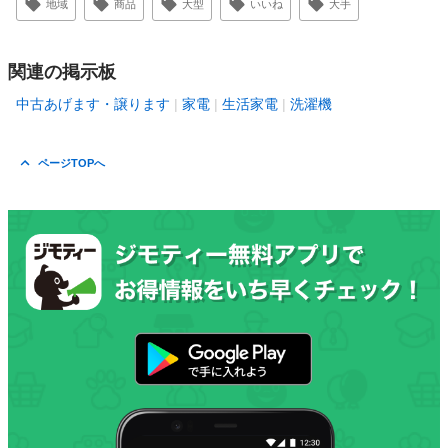
地域
商品
大型
いいね
大手
関連の掲示板
中古あげます・譲ります
家電
生活家電
洗濯機
ページTOPへ