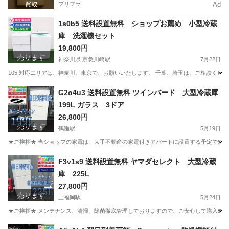
プリフラ
Ad
1s0b5 送料設置無料 ショップお薦め 小型冷蔵
庫 洗濯機セット
19,800円
売ります
神奈川県 京急川崎駅
7月22日
105 対応エリアは、神奈川、東京で、お願いいたします。 千葉、埼玉は、ご相談くださ
神奈川
川崎市
京急川崎駅
生活家電
ショップ
G2o4u3 送料設置無料 ツインバード 大型冷蔵庫
199L ガラス 3ドア
26,800円
売ります
鶴瀬駅
5月19日
★ご挨拶★ 当ショップの家電は、大手不動産の家電付きアパートに設置する予定であった
埼玉
富士見市
鶴瀬駅
生活家電
地域
F3v1s9 送料設置無料 ヤマダセレクト 大型冷蔵
庫 225L
27,800円
売ります
上福岡駅
5月24日
★ご挨拶★ メンテナンス、清掃、除菌徹底管理しておりますので、ご安心して購入のご検
埼玉
ふじみ野市
上福岡駅
生活家電
ヤマダ