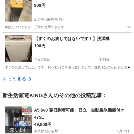
900円
ふかや花園駅
8月6日
黄ばんでいますが、正常に使用できます。
埼玉
深谷市
ふかや花園駅
季節、空調家電
【すぐのお渡しではないです！】洗濯機
100円
戸田公園駅
8月6日
すぐのお渡しではないです。10〜11月ごろ引っ越し予定で、廃棄予定のためもし引き取っ
埼玉
戸田市
戸田公園駅
生活家電
もっと見る
新生活家電KING
さんのその他の投稿記事：
A5j6v0 翌日到着可能 日立 自動製氷機能付き
475L
49,800円
売ります
東京都 新小岩駅
5月22日