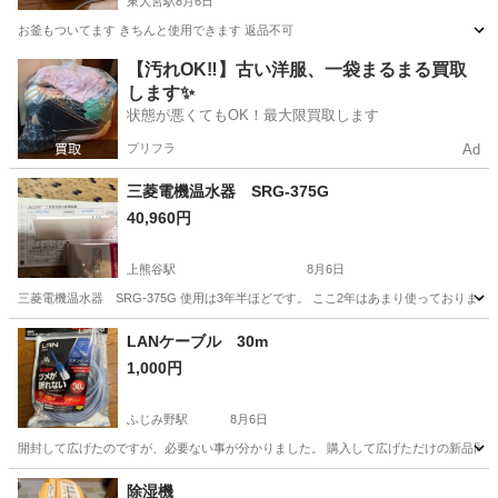
東大宮駅
8月6日
お釜もついてます きちんと使用できます 返品不可
埼玉
さいたま市
東大宮駅
キッチン家電
【汚れOK‼️】古い洋服、一袋まるまる買取
します✨
状態が悪くてもOK！最大限買取します
プリフラ
Ad
三菱電機温水器 SRG-375G
40,960円
上熊谷駅
8月6日
三菱電機温水器 SRG-375G 使用は3年半ほどです。 ここ2年はあまり使っておりま
埼玉
熊谷市
上熊谷駅
季節、空調家電
LANケーブル 30m
1,000円
ふじみ野駅
8月6日
開封して広げたのですが、必要ない事が分かりました。 購入して広げただけの新品同
埼玉
ふじみ野市
ふじみ野駅
その他
LANケーブル
除湿機