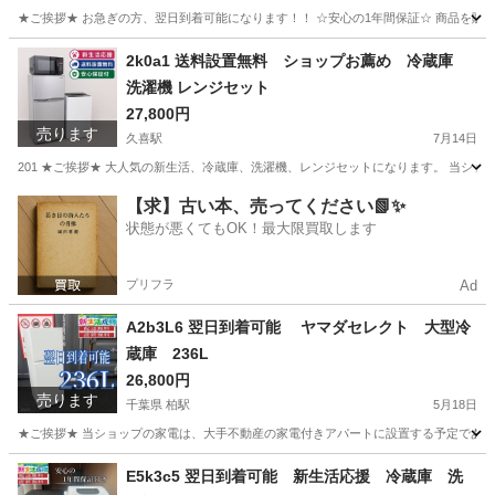
★ご挨拶★ お急ぎの方、翌日到着可能になります！！ ☆安心の1年間保証☆ 商品を販
東京
江戸川区
新小岩駅
生活家電
ショップ
2k0a1 送料設置無料 ショップお薦め 冷蔵庫
洗濯機 レンジセット
27,800円
売ります
久喜駅
7月14日
201 ★ご挨拶★ 大人気の新生活、冷蔵庫、洗濯機、レンジセットになります。 当シ
埼玉
久喜市
久喜駅
生活家電
レンジ
【求】古い本、売ってください📗✨
状態が悪くてもOK！最大限買取します
プリフラ
Ad
A2b3L6 翌日到着可能 ヤマダセレクト 大型冷
蔵庫 236L
26,800円
売ります
千葉県 柏駅
5月18日
★ご挨拶★ 当ショップの家電は、大手不動産の家電付きアパートに設置する予定であった
千葉
柏市
柏駅
生活家電
ヤマダ
E5k3c5 翌日到着可能 新生活応援 冷蔵庫 洗