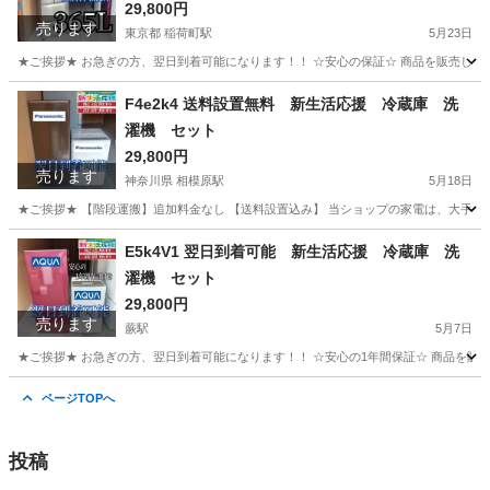
29,800円
売ります
東京都 稲荷町駅
5月23日
★ご挨拶★ お急ぎの方、翌日到着可能になります！！ ☆安心の保証☆ 商品を販売して
東京
台東区
稲荷町駅
生活家電
ショップ
F4e2k4 送料設置無料 新生活応援 冷蔵庫 洗
濯機 セット
29,800円
売ります
神奈川県 相模原駅
5月18日
★ご挨拶★ 【階段運搬】追加料金なし 【送料設置込み】 当ショップの家電は、大手不
神奈川
相模原市
相模原駅
生活家電
無料
E5k4V1 翌日到着可能 新生活応援 冷蔵庫 洗
濯機 セット
29,800円
売ります
蕨駅
5月7日
★ご挨拶★ お急ぎの方、翌日到着可能になります！！ ☆安心の1年間保証☆ 商品を販
埼玉
蕨市
蕨駅
生活家電
ショップ
ページTOPへ
投稿