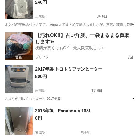
240円
上尾駅
8月6日
ルンバの交換紙パックです。 Amazonでまとめて購入しましたが、本体が故障し袋開
埼玉
上尾市
上尾駅
生活家電
【汚れOK‼️】古い洋服、一袋まるまる買取
します✨
状態が悪くてもOK！最大限買取します
プリフラ
Ad
2017年製 トヨトミファンヒーター
800円
吉川駅
8月6日
あまり使用しておりません 2017年製
埼玉
吉川市
吉川駅
季節、空調家電
2016年製 Panasonic 168L
0円
岩槻駅
8月6日