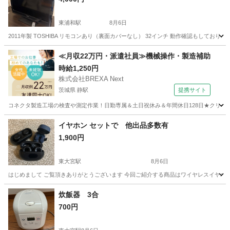
東浦和駅
8月6日
2011年製 TOSHIBA リモコンあり（裏面カバーなし） 32インチ 動作確認もしてお
埼玉
さいたま市
東浦和駅
テレビ
リモコン
≪月収22万円・派遣社員≫機械操作・製造補助
時給1,250円
株式会社BREXA Next
茨城県 静駅
提携サイト
コネクタ製造工場の検査や測定作業！日勤専属＆土日祝休み＆年間休日128日★クリーン
茨城
常陸大宮市
静駅
その他
イヤホン セットで 他出品多数有
1,900円
東大宮駅
8月6日
はじめまして ご覧頂きありがとうございます 今回ご紹介する商品はワイヤレスイヤホンです ・s
埼玉
さいたま市
東大宮駅
オーディオ
イヤホン
炊飯器 3合
700円