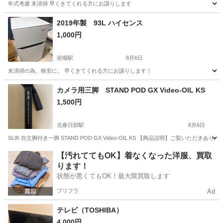
年式考慮 未清掃 早くきてくれる方にお譲りします
埼玉
さいたま市
岩槻駅
キッチン家電
Panasonic
2019年製 93L ハイセンス
1,000円
岩槻駅
8月6日
未清掃の為、格安に。 早くきてくれる方にお譲りします！
埼玉
さいたま市
岩槻駅
キッチン家電
カメラ用三脚 STAND POD GX Video-OIL KS
1,500円
北春日部駅
8月6日
SLIK 自立脚付き一脚 STAND POD GX Video-OIL KS 【商品説明】ご覧いただきありが
埼玉
春日部市
北春日部駅
カメラ
【汚れててもOK】着なくなった洋服、買取
ります！
状態が悪くてもOK！最大限買取します
プリフラ
Ad
テレビ（TOSHIBA）
4,000円