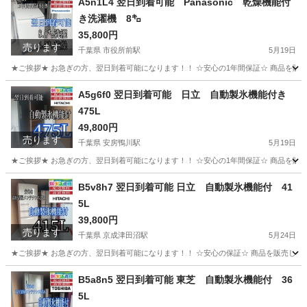
A5n1L4 翌日到着可能 Panasonic 乾燥機能付
き洗濯機 8㌔
35,800円
売ります
千葉県 市役所前駅
5月19日
★ご挨拶★ お急ぎの方、翌日到着可能になります！！ ☆安心の1年間保証☆ 商品を販
千葉
千葉市
市役所前駅
生活家電
ショップ
A5g6f0 翌日到着可能 日立 自動製氷機能付き
475L
49,800円
売ります
千葉県 安房鴨川駅
5月19日
★ご挨拶★ お急ぎの方、翌日到着可能になります！！ ☆安心の1年間保証☆ 商品を販
千葉
鴨川市
安房鴨川駅
生活家電
ショップ
B5v8h7 翌日到着可能 日立 自動製氷機能付 41
5L
39,800円
売ります
千葉県 京成津田沼駅
5月24日
★ご挨拶★ お急ぎの方、翌日到着可能になります！！ ☆安心の保証☆ 商品を販売して
千葉
習志野市
京成津田沼駅
生活家電
ショップ
B5a8n5 翌日到着可能 東芝 自動製氷機能付 36
5L