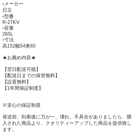
▫️メーカー   

日立

▫️型番　　　

R-27KV

▫️容量　　　

265L

▫️寸法　　　

高152幅54奥65

★お薦め内容★

【翌日配送可能】

【配送日までの保管無料】

【設置無料】

【1年間保証制度】　

※安心の保証制度

発送前、到着後に万が一、壊れ、不具合がありましたら、購
入された商品より、クオリティーアップした商品を提供致し
ます。
