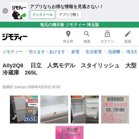
アプリならお得な情報を見逃さない！
インストール
アプリで開く
地元の掲示板 ジモティー 埼玉版
埼玉県
検索
ログイン
投稿
ジモティー
売ります・あげます
家電
生活家電
洗濯機
埼玉県
A0y2Q8 日立 人気モデル スタイリッシュ 大型
冷蔵庫 265L
投稿ID: 1om1yz
2026年4月22日 02:02