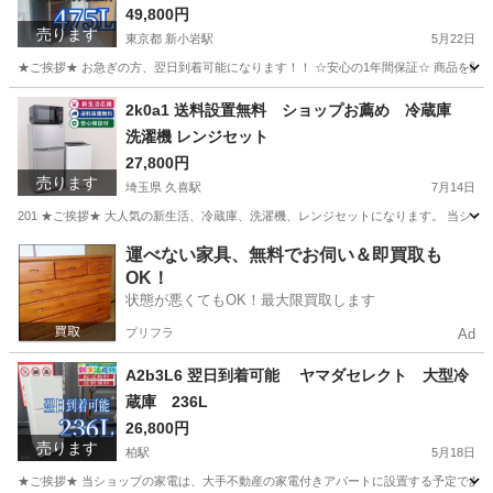
49,800円
売ります
東京都 新小岩駅
5月22日
★ご挨拶★ お急ぎの方、翌日到着可能になります！！ ☆安心の1年間保証☆ 商品を販
東京
江戸川区
新小岩駅
生活家電
ショップ
2k0a1 送料設置無料 ショップお薦め 冷蔵庫
洗濯機 レンジセット
27,800円
売ります
埼玉県 久喜駅
7月14日
201 ★ご挨拶★ 大人気の新生活、冷蔵庫、洗濯機、レンジセットになります。 当シ
埼玉
久喜市
久喜駅
生活家電
レンジ
運べない家具、無料でお伺い＆即買取も
OK！
状態が悪くてもOK！最大限買取します
プリフラ
Ad
A2b3L6 翌日到着可能 ヤマダセレクト 大型冷
蔵庫 236L
26,800円
売ります
柏駅
5月18日
★ご挨拶★ 当ショップの家電は、大手不動産の家電付きアパートに設置する予定であった