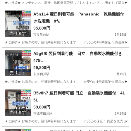
★ご挨拶★ メンテナンス、清掃、除菌徹底管理しておりますので、ご安心して購入のご検
埼玉
ふじみ野市
上福岡駅
生活家電
ヤマダ
A5n1L4 翌日到着可能 Panasonic 乾燥機能付
き洗濯機 8㌔
35,800円
売ります
市役所前駅
5月19日
★ご挨拶★ お急ぎの方、翌日到着可能になります！！ ☆安心の1年間保証☆ 商品を販
千葉
千葉市
市役所前駅
生活家電
ショップ
A5g6f0 翌日到着可能 日立 自動製氷機能付き
475L
49,800円
売ります
安房鴨川駅
5月19日
★ご挨拶★ お急ぎの方、翌日到着可能になります！！ ☆安心の1年間保証☆ 商品を販
千葉
鴨川市
安房鴨川駅
生活家電
ショップ
B5v8h7 翌日到着可能 日立 自動製氷機能付 41
5L
39,800円
売ります
京成津田沼駅
5月24日
★ご挨拶★ お急ぎの方、翌日到着可能になります！！ ☆安心の保証☆ 商品を販売して
千葉
習志野市
京成津田沼駅
生活家電
ショップ