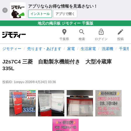
アプリならお得な情報を見逃さない！
インストール
アプリで開く
地元の掲示板 ジモティー 千葉版
千葉県
検索
ログイン
投稿
ジモティー
売ります・あげます
家電
生活家電
洗濯機
千葉県
J2s7C4 三菱 自動製氷機能付き 大型冷蔵庫
335L
投稿ID: 1onpyu
2026年4月24日 03:36