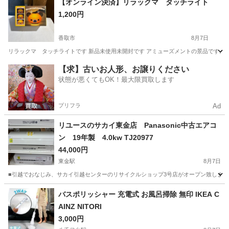
【オンライン決済】リラックマ タッチライト
1,200円
香取市
8月7日
リラックマ タッチライトです 新品未使用未開封です アミューズメントの景品です。
千葉
香取市
その他
【求】古いお人形、お譲りください
状態が悪くてもOK！最大限買取します
プリフラ
Ad
リユースのサカイ東金店 Panasonic中古エアコ
ン 19年製 4.0kw TJ20977
44,000円
東金駅
8月7日
■引越でおなじみ、サカイ引越センターのリサイクルショップ3号店がオープン致しました。 
千葉
東金市
東金駅
季節、空調家電
リユース
バスポリッシャー 充電式 お風呂掃除 無印 IKEA C
AINZ NITORI
3,000円