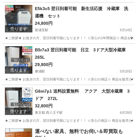
千葉
柏市
柏駅
生活家電
ヤマダ
E5k3c5 翌日到着可能 新生活応援 冷蔵庫 洗
濯機 セット
24,800円
売ります
新浦安駅
5月14日
★ご挨拶★ お急ぎの方、翌日到着可能になります！！ ☆安心の1年間保証☆ 商品を販
千葉
浦安市
新浦安駅
生活家電
ショップ
B5r7a3 翌日到着可能 日立 3ドア大型冷蔵庫
265L
29,800円
売ります
勝浦駅
5月20日
★ご挨拶★ お急ぎの方、翌日到着可能になります！！ ☆安心の保証☆ 商品を販売して
千葉
勝浦市
勝浦駅
生活家電
ショップ
G6m7p1 送料設置無料 アクア 大型冷蔵庫 3
ドア 272L
32,800円
売ります
東京都 西八王子駅
6月29日
★ご挨拶★ お急ぎの方、翌日到着可能になります！！ ☆安心の保証☆ 商品を販売して
東京
八王子市
西八王子駅
生活家電
ショップ
運べない家具、無料でお伺い＆即買取も