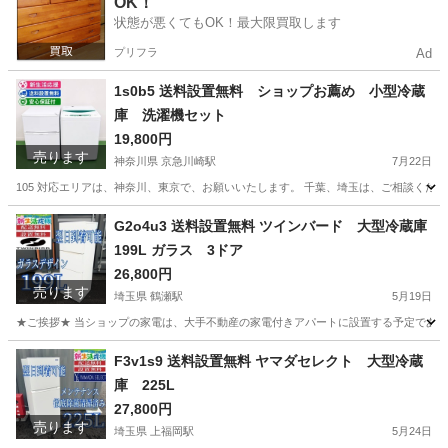
OK！
状態が悪くてもOK！最大限買取します
プリフラ
Ad
1s0b5 送料設置無料 ショップお薦め 小型冷蔵
庫 洗濯機セット
19,800円
売ります
神奈川県 京急川崎駅
7月22日
105 対応エリアは、神奈川、東京で、お願いいたします。 千葉、埼玉は、ご相談くださ
神奈川
川崎市
京急川崎駅
生活家電
ショップ
G2o4u3 送料設置無料 ツインバード 大型冷蔵庫
199L ガラス 3ドア
26,800円
売ります
埼玉県 鶴瀬駅
5月19日
★ご挨拶★ 当ショップの家電は、大手不動産の家電付きアパートに設置する予定であった
埼玉
富士見市
鶴瀬駅
生活家電
地域
F3v1s9 送料設置無料 ヤマダセレクト 大型冷蔵
庫 225L
27,800円
売ります
埼玉県 上福岡駅
5月24日