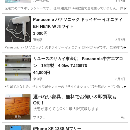
八千代台駅
8月7日
充電式のバスポリッシャーです。 使用回数は3~4回程度で全然使っていません。 探し
千葉
千葉市
八千代台駅
生活家電
ポリッシャー
Panasonic パナソニック ドライヤー イオニティ
EH-NE4K-W ホワイト
1,000円
運河駅
8月7日
Panasonic（パナソニック）のドライヤー イオニティ EH-NE4K-Wです。 2025
千葉
流山市
運河駅
美容家電
リユースのサカイ東金店 Panasonic中古エアコ
ン 19年製 4.0kw TJ20976
44,000円
東金駅
8月7日
■引越でおなじみ、サカイ引越センターのリサイクルショップ3号店がオープン致しました。 
千葉
東金市
東金駅
季節、空調家電
リユース
運べない家具、無料でお伺い＆即買取も
OK！
状態が悪くてもOK！最大限買取します
プリフラ
Ad
iPhone XR 128SIMフリー