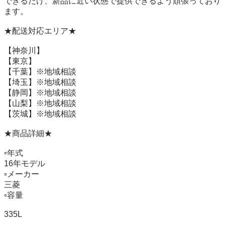
できるだけ、新品に近い状態で提供できるよう頑張っており
ます。

★配送対応エリア★

【神奈川】

【東京】

【千葉】※地域相談

【埼玉】※地域相談

【静岡】※地域相談

【山梨】※地域相談

【茨城】※地域相談

★商品詳細★

▫️年式　　

16年モデル

▫️メーカー   

三菱

▫️容量　　　

335L
