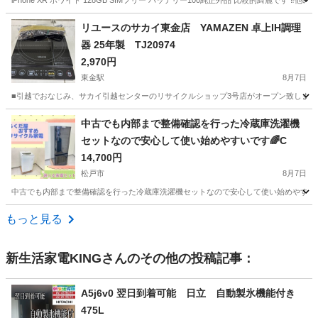
iPhone XR ホワイト 128GB SIMフリー バッテリー100純正外品 比較的綺麗で
千葉
八千代市
八千代緑が丘駅
電話、ＦＡＸ
iPhone XR
リユースのサカイ東金店 YAMAZEN 卓上IH調理
器 25年製 TJ20974
2,970円
東金駅
8月7日
■引越でおなじみ、サカイ引越センターのリサイクルショップ3号店がオープン致しました。 
千葉
東金市
東金駅
キッチン家電
リユース
中古でも内部まで整備確認を行った冷蔵庫洗濯機
セットなので安心して使い始めやすいです🌈C
14,700円
松戸市
8月7日
中古でも内部まで整備確認を行った冷蔵庫洗濯機セットなので安心して使い始めやすいです
千葉
松戸市
キッチン家電
C70
もっと見る
新生活家電KING
さんのその他の投稿記事：
A5j6v0 翌日到着可能 日立 自動製氷機能付き
475L