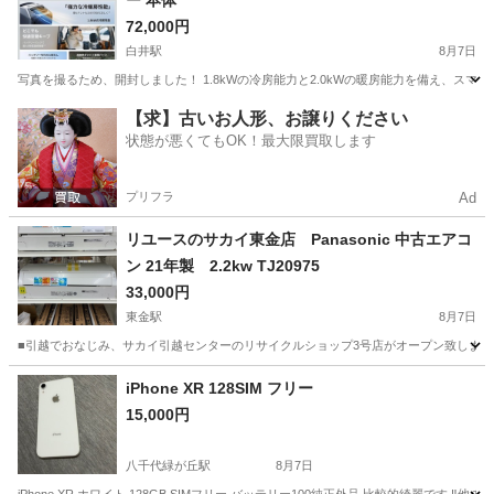
ー 本体
72,000円
白井駅
8月7日
写真を撮るため、開封しました！ 1.8kWの冷房能力と2.0kWの暖房能力を備え、スマホアプリで
千葉
船橋市
白井駅
季節、空調家電
【求】古いお人形、お譲りください
状態が悪くてもOK！最大限買取します
プリフラ
Ad
リユースのサカイ東金店 Panasonic 中古エアコ
ン 21年製 2.2kw TJ20975
33,000円
東金駅
8月7日
■引越でおなじみ、サカイ引越センターのリサイクルショップ3号店がオープン致しました。 
千葉
東金市
東金駅
季節、空調家電
リユース
iPhone XR 128SIM フリー
15,000円
八千代緑が丘駅
8月7日