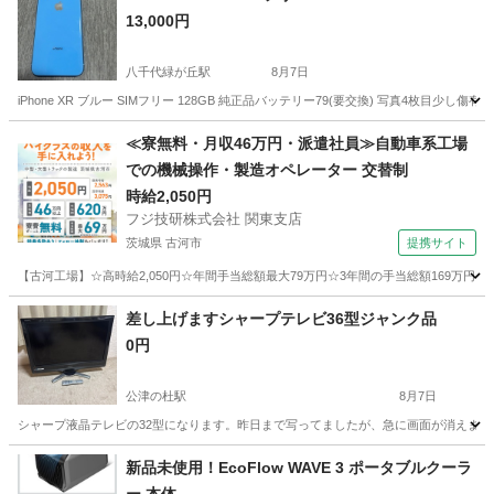
13,000円
八千代緑が丘駅
8月7日
iPhone XR ブルー SIMフリー 128GB 純正品バッテリー79(要交換) 写真4枚目
千葉
八千代市
八千代緑が丘駅
電話、ＦＡＸ
iPhone XR
≪寮無料・月収46万円・派遣社員≫自動車系工場
での機械操作・製造オペレーター 交替制
時給2,050円
フジ技研株式会社 関東支店
茨城県 古河市
提携サイト
【古河工場】☆高時給2,050円☆年間手当総額最大79万円☆3年間の手当総額169万円
茨城
古河市
その他
差し上げますシャープテレビ36型ジャンク品
0円
公津の杜駅
8月7日
シャープ液晶テレビの32型になります。昨日まで写ってましたが、急に画面が消えまし
千葉
富里市
公津の杜駅
テレビ
新品未使用！EcoFlow WAVE 3 ポータブルクーラ