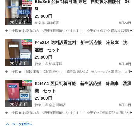
B5a8n5 翌日到着可能 東芝 自動製氷機能付 36
5L
29,800円
売ります
東京都 稲荷町駅
5月23日
★ご挨拶★ お急ぎの方、翌日到着可能になります！！ ☆安心の保証☆ 商品を販売して
東京
台東区
稲荷町駅
生活家電
ショップ
F4e2k4 送料設置無料 新生活応援 冷蔵庫 洗
濯機 セット
29,800円
売ります
神奈川県 相模原駅
5月18日
★ご挨拶★ 【階段運搬】追加料金なし 【送料設置込み】 当ショップの家電は、大手不
神奈川
相模原市
相模原駅
生活家電
無料
E5f4A1 翌日到着可能 新生活応援 冷蔵庫 洗濯
機 セット
29,800円
売ります
神奈川県 京急川崎駅
5月11日
★ご挨拶★ お急ぎの方、翌日到着可能になります！！ ☆安心の1年間保証☆ 商品を販
神奈川
川崎市
京急川崎駅
生活家電
ショップ
ページTOPへ