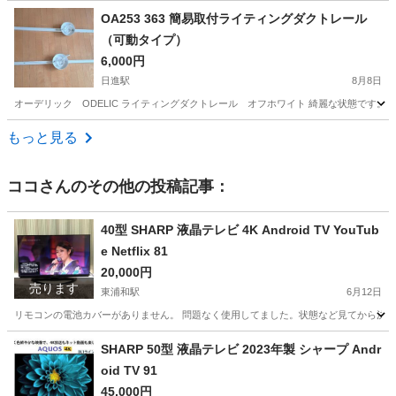
埼玉
春日部市
生活家電
サカイ
OA253 363 簡易取付ライティングダクトレール
（可動タイプ）
6,000円
日進駅
8月8日
オーデリック ODELIC ライティングダクトレール オフホワイト 綺麗な状態です。 取り付
埼玉
さいたま市
日進駅
その他
もっと見る
ココ
さんのその他の投稿記事：
40型 SHARP 液晶テレビ 4K Android TV YouTub
e Netflix 81
20,000円
売ります
東浦和駅
6月12日
リモコンの電池カバーがありません。 問題なく使用してました。状態など見てから決めて
埼玉
さいたま市
東浦和駅
テレビ
Netflix
SHARP 50型 液晶テレビ 2023年製 シャープ Andr
oid TV 91
45,000円