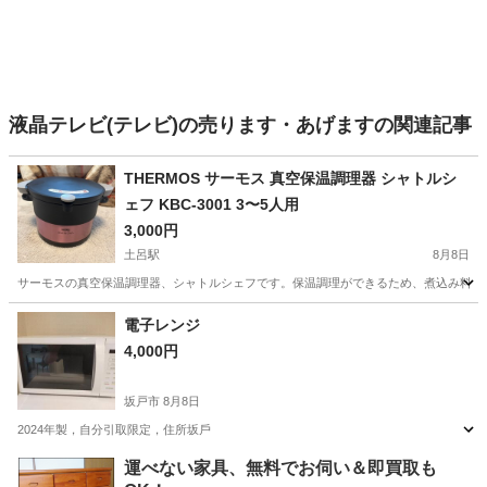
液晶テレビ(テレビ)の売ります・あげますの関連記事
THERMOS サーモス 真空保温調理器 シャトルシ
ェフ KBC-3001 3〜5人用
3,000円
土呂駅
8月8日
サーモスの真空保温調理器、シャトルシェフです。保温調理ができるため、煮込み料理など
埼玉
さいたま市
土呂駅
キッチン家電
電子レンジ
4,000円
坂戸市
8月8日
2024年製，自分引取限定，住所坂戶
埼玉
坂戸市
キッチン家電
運べない家具、無料でお伺い＆即買取も