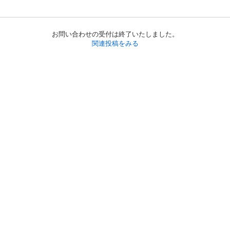
お問い合わせの受付は終了いたしました。
関連投稿をみる
初めての方へ
利用規約
プライバシーポリシー
プライバシー・ステートメント
健全化に資する運用方針
お問い合わせ
運営会社
サイトマップ
ご利用ガイド
フリーワードで探す
PC版で表示
都道府県選択
特定商取引法の表示
利用者情報の外部送信について