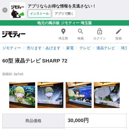
アプリならお得な情報を見逃さない！
インストール
アプリで開く
地元の掲示板 ジモティー 埼玉版
埼玉県
検索
ログイン
投稿
ジモティー
売ります・あげます
家電
テレビ
液晶テレビ
埼玉
60型 液晶テレビ SHARP 72
投稿ID: 1lp7w5
30,000円
商品価格