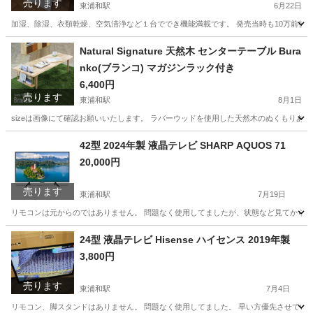
売ります
東浦和駅
6月22日
加湿、除湿、衣類乾燥、空気清浄など１台ででき機能満載です。 発売当時も10万前後で
埼玉
さいたま市
東浦和駅
季節、空調家電
Natural Signature 天然木 センターテーブル Bura
nko(ブランコ) マガジンラック付き
6,400円
売ります
東浦和駅
8月1日
sizeは画像にて確認お願いいたします。 ラバーウッドを使用した天然木のぬくもりあ
埼玉
さいたま市
東浦和駅
テーブル
マガジンラック
42型 2024年製 液晶テレビ SHARP AQUOS 71
20,000円
売ります
東浦和駅
7月19日
リモコンは元からのではありません。 問題なく使用してましたが、状態など見てから決め
埼玉
さいたま市
東浦和駅
テレビ
SHARP
24型 液晶テレビ Hisense ハイセンス 2019年製
3,800円
売ります
東浦和駅
7月4日
リモコン、脚スタンドはありません。 問題なく使用してました。 早い方優先させてい