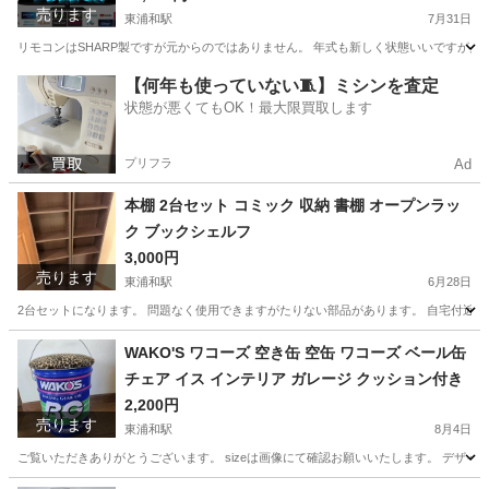
売ります
東浦和駅
7月31日
リモコンはSHARP製ですが元からのではありません。 年式も新しく状態いいですが見
埼玉
さいたま市
東浦和駅
テレビ
SHARP
【何年も使っていない🧵】ミシンを査定
状態が悪くてもOK！最大限買取します
プリフラ
Ad
本棚 2台セット コミック 収納 書棚 オープンラッ
ク ブックシェルフ
3,000円
売ります
東浦和駅
6月28日
2台セットになります。 問題なく使用できますがたりない部品があります。 自宅付近
埼玉
さいたま市
東浦和駅
収納家具
WAKO'S ワコーズ 空き缶 空缶 ワコーズ ベール缶
チェア イス インテリア ガレージ クッション付き
2,200円
売ります
東浦和駅
8月4日
ご覧いただきありがとうございます。 sizeは画像にて確認お願いいたします。 デザイ