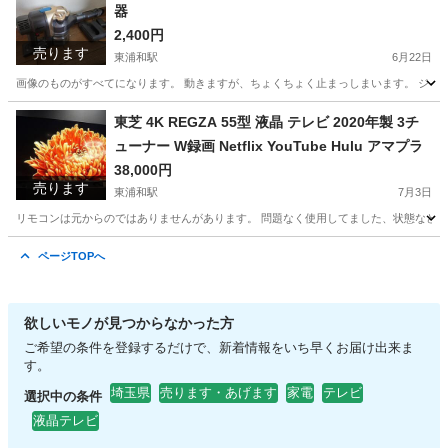
器
2,400円
売ります
東浦和駅
6月22日
画像のものがすべてになります。 動きますが、ちょくちょく止まっしまいます。 ジャ
埼玉
さいたま市
東浦和駅
生活家電
ダイソン
東芝 4K REGZA 55型 液晶 テレビ 2020年製 3チ
ューナー W録画 Netflix YouTube Hulu アマプラ
38,000円
売ります
東浦和駅
7月3日
リモコンは元からのではありませんがあります。 問題なく使用してました、状態など見て
埼玉
さいたま市
東浦和駅
テレビ
ページTOPへ
欲しいモノが見つからなかった方
ご希望の条件を登録するだけで、新着情報をいち早くお届け出来ま
す。
埼玉県
売ります・あげます
家電
テレビ
選択中の条件
液晶テレビ