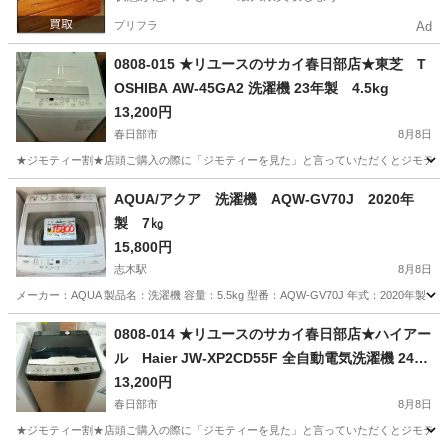
プリフラ
Ad
0808-015 ★リユースのサカイ春日部店★東芝 T
OSHIBA AW-45GA2 洗濯機 23年製 4.5kg
13,200円
春日部市
8月8日
★ジモティー割★店頭ご購入の際に「ジモティーを見た」と言っていただくとジモティー限定価格（
埼玉
春日部市
生活家電
サカイ
AQUA/アクア 洗濯機 AQW-GV70J 2020年
製 7㎏
15,800円
志木駅
8月8日
メーカー：AQUA 製品名：洗濯機 容量：5.5kg 型番：AQW-GV70J 年式：202
埼玉
志木市
志木駅
生活家電
AQW
0808-014 ★リユースのサカイ春日部店★ハイアー
ル Haier JW-XP2CD55F 全自動電気洗濯機 24年
製 5.5kg
13,200円
春日部市
8月8日
★ジモティー割★店頭ご購入の際に「ジモティーを見た」と言っていただくとジモティー限定価格（