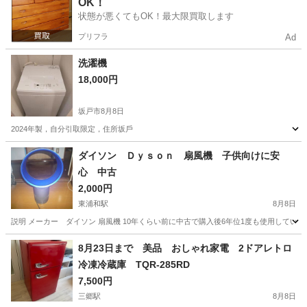
OK！
状態が悪くてもOK！最大限買取します
プリフラ
Ad
洗濯機
18,000円
坂戸市
8月8日
2024年製，自分引取限定，住所坂戶
埼玉
坂戸市
生活家電
ダイソン Ｄｙｓｏｎ 扇風機 子供向けに安
心 中古
2,000円
東浦和駅
8月8日
説明 メーカー ダイソン 扇風機 10年くらい前に中古で購入後6年位1度も使用していな
埼玉
川口市
東浦和駅
季節、空調家電
8月23日まで 美品 おしゃれ家電 2ドアレトロ
冷凍冷蔵庫 TQR-285RD
7,500円
三郷駅
8月8日