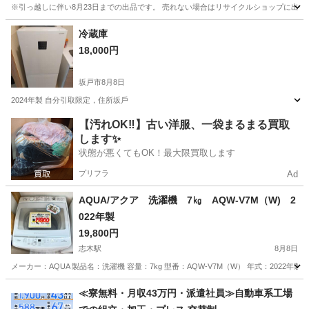
※引っ越しに伴い8月23日までの出品です。 売れない場合はリサイクルショップに出します
埼玉
三郷市
三郷駅
キッチン家電
冷蔵庫
18,000円
坂戸市
8月8日
2024年製 自分引取限定，住所坂戶
埼玉
坂戸市
季節、空調家電
【汚れOK‼️】古い洋服、一袋まるまる買取
します✨
状態が悪くてもOK！最大限買取します
プリフラ
Ad
AQUA/アクア 洗濯機 7㎏ AQW-V7M（W) 2
022年製
19,800円
志木駅
8月8日
メーカー：AQUA 製品名：洗濯機 容量：7kg 型番：AQW-V7M（W） 年式：202
埼玉
志木市
志木駅
生活家電
AQW
≪寮無料・月収43万円・派遣社員≫自動車系工場