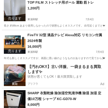
埼玉
さいたま市
東浦和駅
椅子
ワコーズ
TOP FILM ストレッチ用ポール 運動 筋トレ
1,200円
売ります
東浦和駅
7月4日
長さ 約98cm あまり使用しなかったので状態もよくオススメです。 自宅近くまでとり
埼玉
さいたま市
東浦和駅
フィットネス、トレーニング
FireTV 32型 液晶テレビ Alexa対応 リモコン付属
2024年製
筋トレ
16,000円
売ります
東浦和駅
7月4日
年式も新しくオススメですが、画面に黒い線のようなものがありますので見てから決め
埼玉
さいたま市
東浦和駅
テレビ
FireTV
【汚れOK‼️】古い洋服、一袋まるまる買取
します✨
状態が悪くてもOK！最大限買取します
プリフラ
Ad
SHARP 衣類乾燥 除加湿空気清浄機 除湿 加湿 定
価10万程 シャープ KC-GD70-W
8,000円