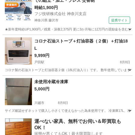
での組立・加工・プレス 交替制
時給1,900円
フジ技研株式会社 神奈川支店
神奈川県 藤沢市
提携サイト
★新年度時給UP1,900円／残業・深夜2,375円 更に3か月毎に12万円の奨励金を含む
神奈川
藤沢市
その他
コロナ石油ストーブ＋灯油容器（２個）＋灯油18
L
9,999円
戸田駅
8月8日
コロナ製の石油ストーブと灯油容器２個（18L灯油入り）です。 数年使用していますが、まだ使え
埼玉
戸田市
戸田駅
季節、空調家電
未使用冷蔵冷凍庫
5,000円
川越市
8月8日
サイズ確認せずネットで購入し小さくて使えなかった為未使用です。 冷凍庫17L、冷蔵庫3
埼玉
川越市
キッチン家電
運べない家具、無料でお伺い＆即買取も
OK！
状態が悪くてもOK！最大限買取します