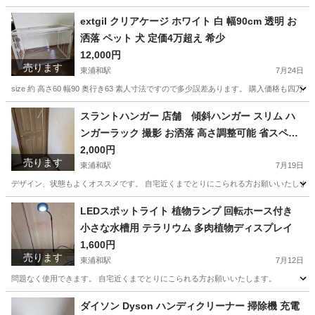
埼玉
さいたま市
東浦和駅
テレビ
Hisense
extgil クリアケージ ホワイト 白 幅90cm 透明 お
洒落 ペット 犬 定価4万超え 希少
12,000円
売ります
東浦和駅
7月24日
size 約 高さ60 幅90 奥行き63 素人寸法ですので多少誤差あります。 購入価格
埼玉
さいたま市
東浦和駅
その他
ケージ
スラントハンガー 店舗 傾斜ハンガー スリム ハ
ンガーラック 撮影 お洒落 高さ調整可能 省スペー
ス 収納 衣類 洋服
2,000円
売ります
東浦和駅
7月19日
デザイン、状態もよくオススメです。 自宅近くまでとりにこられる方お願いいたします
埼玉
さいたま市
東浦和駅
収納家具
衣類
LEDスポットライト 植物ランプ 回転ホース付き
小さな水槽用 テラリウム 多肉植物ディスプレイ
1,600円
売ります
東浦和駅
7月12日
問題なく使用できます。 自宅近くまでとりにこられる方お願いいたします。
埼玉
さいたま市
東浦和駅
その他
ダイソン Dyson ハンディクリーナー 掃除機 充電